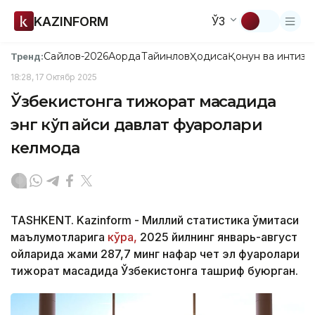
KAZINFORM
ЎЗ
Сайлов-2026
Ақорда
Тайинлов
Ҳодиса
Қонун ва интизо
Тренд:
18:28, 17 Октябр 2025
Ўзбекистонга тижорат мақсадида
энг кўп қайси давлат фуқаролари
келмоқда
TASHKENT. Kazinform - Миллий статистика қўмитаси
маълумотларига
кўра,
2025 йилнинг январь-август
ойларида жами 287,7 минг нафар чет эл фуқаролари
тижорат мақсадида Ўзбекистонга ташриф буюрган.