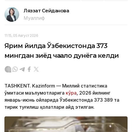
Ляззат Сейданова
Муаллиф
11:15, 05 Август 2026
Ярим йилда Ўзбекистонда 373
мингдан зиёд чақалоқ дунёга келди
TASHKENT. Kazinform — Миллий статистика
қўмитаси маълумотларига
кўра
, 2026 йилнинг
январь-июнь ойларида Ўзбекистонда 373 389 та
тирик туғилиш ҳолатлари қайд этилган.