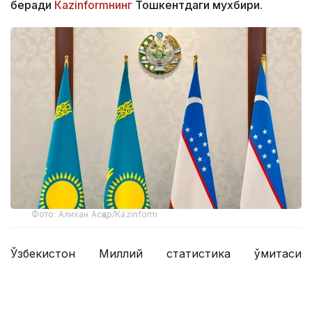
беради
Кazinformнинг
Тошкентдаги мухбири.
Фото: Алихан Асқар/Kazinform
Ўзбекистон Миллий статистика қўмитаси
маълумотларига кўра, мамлакатнинг ташқи савдо
айланмаси олти ой ичида 41 миллиард долларни
ташкил этди, бу 2025 йилнинг шу даврига