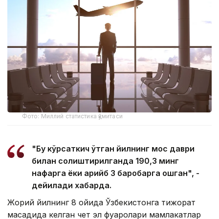
Фото: Миллий статистика қўмитаси
"Бу кўрсаткич ўтган йилнинг мос даври
билан солиштирилганда 190,3 минг
нафарга ёки қарийб 3 баробарга ошган", -
дейилади хабарда.
Жорий йилнинг 8 ойида Ўзбекистонга тижорат
мақсадида келган чет эл фуқаролари мамлакатлар