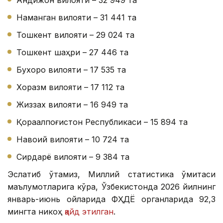
Наманган вилояти – 31 441 та
Тошкент вилояти – 29 024 та
Тошкент шаҳри – 27 446 та
Бухоро вилояти – 17 535 та
Хоразм вилояти – 17 112 та
Жиззах вилояти – 16 949 та
Қорақалпоғистон Республикаси – 15 894 та
Навоий вилояти – 10 724 та
Сирдарё вилояти – 9 384 та
Эслатиб ўтамиз, Миллий статистика қўмитаси
маълумотларига кўра, Ўзбекистонда 2026 йилнинг
январь-июнь ойларида ФҲДЁ органларида 92,3
мингта никоҳ
қайд этилган
.