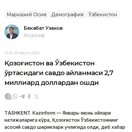
Марказий Осиё
Демография
Ўзбекистон
Бекабат Узаков
Муаллиф
10:10, 05 Август 2026
Қозоғистон ва Ўзбекистон
ўртасидаги савдо айланмаси 2,7
миллиард доллардан ошди
ТASHKENT. Кazinform — Январь-июнь ойлари
натижаларига кўра, Қозоғистон Ўзбекистоннинг
асосий савдо шериклари учлигида қолди, деб хабар