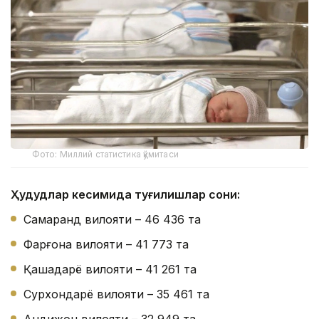
Фото: Миллий статистика қўмитаси
Ҳудудлар кесимида туғилишлар сони:
Самарқанд вилояти – 46 436 та
Фарғона вилояти – 41 773 та
Қашқадарё вилояти – 41 261 та
Сурхондарё вилояти – 35 461 та
Андижон вилояти – 32 949 та