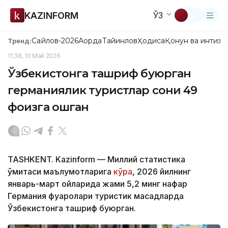
KAZINFORM
ЎЗ
Сайлов-2026
Ақорда
Тайинлов
Ҳодиса
Қонун ва интизо
Тренд:
11:38, 10 Май 2026
Ўзбекистонга ташриф буюрган
германиялик туристлар сони 49
фоизга ошган
TASHKENT. Kazinform — Миллий статистика
қўмитаси маълумотларига
кўра
, 2026 йилнинг
январь-март ойларида жами 5,2 минг нафар
Германия фуқаролари туристик мақсадларда
Ўзбекистонга ташриф буюрган.