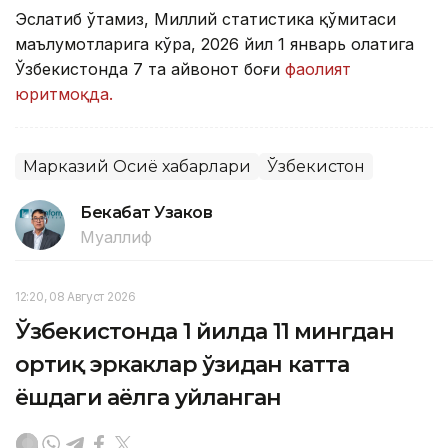
Эслатиб ўтамиз, Миллий статистика қўмитаси
маълумотларига кўра, 2026 йил 1 январь ҳолатига
Ўзбекистонда 7 та ҳайвонот боғи
фаолият
юритмоқда.
Марказий Осиё хабарлари
Ўзбекистон
Бекабат Узаков
Муаллиф
12:20, 08 Август 2026
Ўзбекистонда 1 йилда 11 мингдан
ортиқ эркаклар ўзидан катта
ёшдаги аёлга уйланган