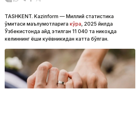
TASHKENT. Kazinform — Миллий статистика
қўмитаси маълумотларига
кўра
, 2025 йилда
Ўзбекистонда қайд этилган 11 040 та никоҳда
келиннинг ёши куёвникидан катта бўлган.
Фото: Миллий статистика қўмитаси