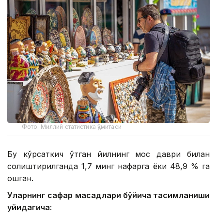
Фото: Миллий статистика қўмитаси
Бу кўрсаткич ўтган йилнинг мос даври билан
солиштирилганда 1,7 минг нафарга ёки 48,9 % га
ошган.
Уларнинг сафар мақсадлари бўйича тақсимланиши
қуйидагича: