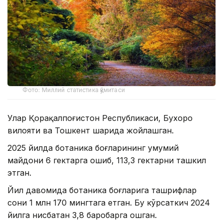
Фото: Миллий статистика қўмитаси
Улар Қорақалпоғистон Республикаси, Бухоро
вилояти ва Тошкент шаҳрида жойлашган.
2025 йилда ботаника боғларининг умумий
майдони 6 гектарга ошиб, 113,3 гектарни ташкил
этган.
Йил давомида ботаника боғларига ташрифлар
сони 1 млн 170 мингтага етган. Бу кўрсаткич 2024
йилга нисбатан 3,8 баробарга ошган.