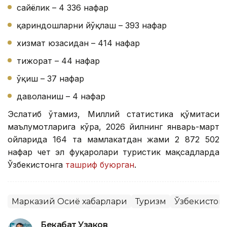
сайёҳлик – 4 336 нафар
қариндошларни йўқлаш – 393 нафар
хизмат юзасидан – 414 нафар
тижорат – 44 нафар
ўқиш – 37 нафар
даволаниш – 4 нафар
Эслатиб ўтамиз, Миллий статистика қўмитаси
маълумотларига кўра, 2026 йилнинг январь-март
ойларида 164 та мамлакатдан жами 2 872 502
нафар чет эл фуқаролари туристик мақсадларда
Ўзбекистонга
ташриф буюрган
.
Марказий Осиё хабарлари
Туризм
Ўзбекистон
Бекабат Узаков