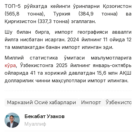
ТОП–5 рўйхатда кейинги ўринларни Қозоғистон
(565,8 тонна), Туркия (384,9 тонна) ва
Қирғизистон (337,3 тонна) эгаллаган.
Шу билан бирга, импорт географияси аввалги
йилга нисбатан қисқарган. 2024 йилнинг 11 ойида 12
та мамлакатдан банан импорт қилинган эди.
Миллий статистика қўмитаси маълумотларига
кўра
, Ўзбекистонга 2025 йилнинг январь-октябрь
ойларида 41 та хорижий давлатдан 15,6 млн АҚШ
долларилик чинни маҳсулотлари импорт қилинган.
Марказий Осиё хабарлари
Импорт
Ўзбекистон
Бекабат Узаков
Муаллиф