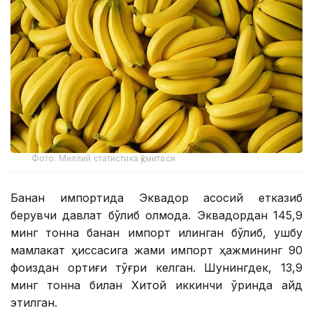
Фото: Миллий статистика қўмитаси
Банан импортида Эквадор асосий етказиб
берувчи давлат бўлиб қолмоқда. Эквадордан 145,9
минг тонна банан импорт қилинган бўлиб, ушбу
мамлакат ҳиссасига жами импорт ҳажмининг 90
фоиздан ортиғи тўғри келган. Шунингдек, 13,9
минг тонна билан Хитой иккинчи ўринда қайд
этилган.