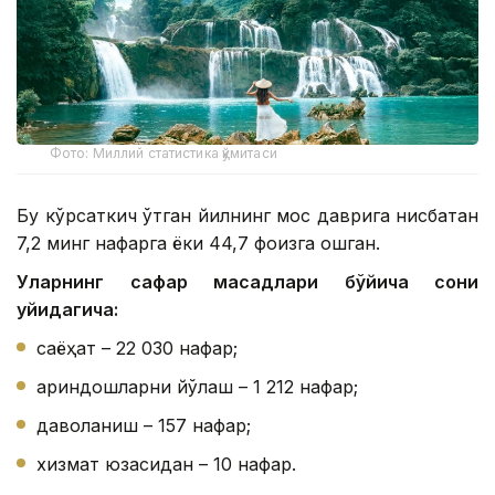
Фото: Миллий статистика қўмитаси
Бу кўрсаткич ўтган йилнинг мос даврига нисбатан
7,2 минг нафарга ёки 44,7 фоизга ошган.
Уларнинг сафар мақсадлари бўйича сони
қуйидагича:
саёҳат – 22 030 нафар;
қариндошларни йўқлаш – 1 212 нафар;
даволаниш – 157 нафар;
хизмат юзасидан – 10 нафар.