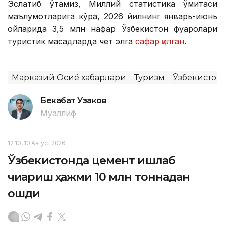
Эслатиб ўтамиз, Миллий статистика қўмитаси
маълумотларига кўра, 2026 йилнинг январь-июнь
ойларида 3,5 млн нафар Ўзбекистон фуқаролари
туристик мақсадларда чет элга
сафар қилган
.
Марказий Осиё хабарлари
Туризм
Ўзбекистон
Бекабат Узаков
Муаллиф
12:10, 10 Август 2026
Ўзбекистонда цемент ишлаб
чиқариш ҳажми 10 млн тоннадан
ошди