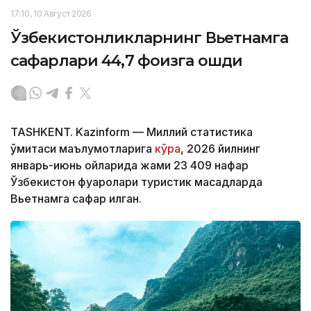
17:10, 10 Август 2026
Ўзбекистонликларнинг Вьетнамга
сафарлари 44,7 фоизга ошди
TASHKENT. Kazinform — Миллий статистика
қўмитаси маълумотларига
кўра
, 2026 йилнинг
январь-июнь ойларида жами 23 409 нафар
Ўзбекистон фуқаролари туристик мақсадларда
Вьетнамга сафар қилган.