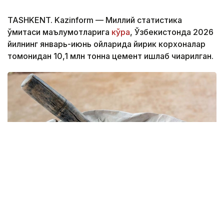
TASHKENT. Kazinform — Миллий статистика
қўмитаси маълумотларига
кўра
, Ўзбекистонда 2026
йилнинг январь-июнь ойларида йирик корхоналар
томонидан 10,1 млн тонна цемент ишлаб чиқарилган.