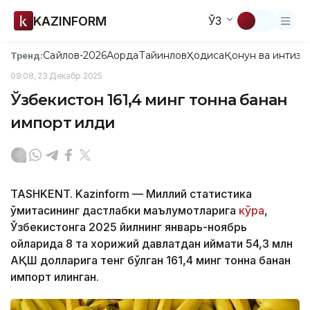
KAZINFORM
ЎЗ
Сайлов-2026
Ақорда
Тайинлов
Ҳодиса
Қонун ва интизо
Тренд:
09:08, 23 Декабр 2025
Ўзбекистон 161,4 минг тонна банан
импорт қилди
TASHKENT. Kazinform — Миллий статистика
қўмитасининг дастлабки маълумотларига
кўра
,
Ўзбекистонга 2025 йилнинг январь-ноябрь
ойларида 8 та хорижий давлатдан қиймати 54,3 млн
АҚШ долларига тенг бўлган 161,4 минг тонна банан
импорт қилинган.