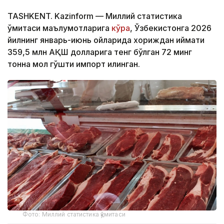
TASHKENT. Kazinform — Миллий статистика
қўмитаси маълумотларига
кўра
, Ўзбекистонга 2026
йилнинг январь-июнь ойларида хориждан қиймати
359,5 млн АҚШ долларига тенг бўлган 72 минг
тонна мол гўшти импорт қилинган.
Фото: Миллий статистика қўмитаси