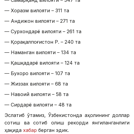
— Самарқанд вилояти – 347 та
— Хоразм вилояти – 311 та
— Андижон вилояти – 271 та
— Сурхондарё вилояти – 261 та
— Қорақалпоғистон Р. – 240 та
— Наманган вилояти – 134 та
— Қашқадарё вилояти – 124 та
— Бухоро вилояти – 107 та
— Жиззах вилояти – 68 та
— Навоий вилояти – 58 та
— Сирдарё вилояти – 48 та
Эслатиб ўтамиз, Ўзбекистонда аҳолининг доллар
сотиш ва сотиб олиш рекорди янгиланганлиги
ҳақида
хабар
берган эдик.