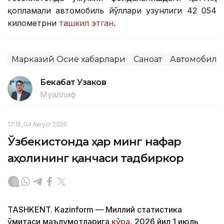
қопламали автомобиль йўллари узунлиги 42 054
километрни
ташкил этган
.
Марказий Осиё хабарлари
Саноат
Автомобилс
Бекабат Узаков
Муаллиф
17:15, 04 Август 2026
Ўзбекистонда ҳар минг нафар
аҳолининг қанчаси тадбиркор
TASHKENT. Kazinform — Миллий статистика
қўмитаси маълумотларига
кўра
, 2026 йил 1 июль