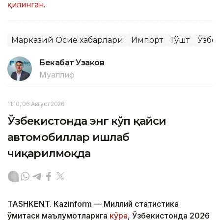
қилинган
.
Марказий Осиё хабарлари
Импорт
Гўшт
Ўзбе
Бекабат Узаков
Муаллиф
11:10, 06 Август 2026
Ўзбекистонда энг кўп қайси
автомобиллар ишлаб
чиқарилмоқда
TASHKENT. Kazinform — Миллий статистика
қўмитаси маълумотларига
кўра
, Ўзбекистонда 2026