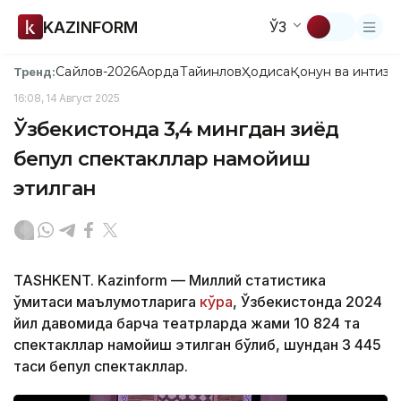
KAZINFORM
ЎЗ
Сайлов-2026
Ақорда
Тайинлов
Ҳодиса
Қонун ва интизо
Тренд:
16:08, 14 Август 2025
Ўзбекистонда 3,4 мингдан зиёд
бепул спектакллар намойиш
этилган
TASHKENT. Kazinform — Миллий статистика
қўмитаси маълумотларига
кўра
, Ўзбекистонда 2024
йил давомида барча театрларда жами 10 824 та
спектакллар намойиш этилган бўлиб, шундан 3 445
таси бепул спектакллар.