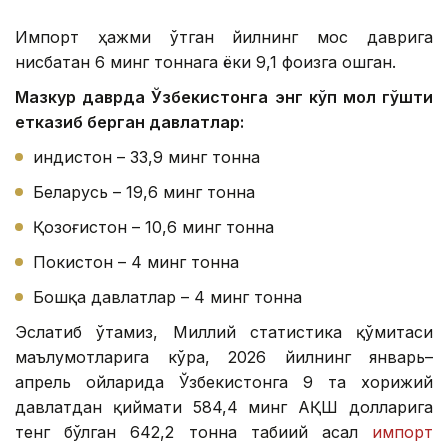
Импорт ҳажми ўтган йилнинг мос даврига
нисбатан 6 минг тоннага ёки 9,1 фоизга ошган.
Мазкур даврда Ўзбекистонга энг кўп мол гўшти
етказиб берган давлатлар:
Ҳиндистон – 33,9 минг тонна
Беларусь – 19,6 минг тонна
Қозоғистон – 10,6 минг тонна
Покистон – 4 минг тонна
Бошқа давлатлар – 4 минг тонна
Эслатиб ўтамиз, Миллий статистика қўмитаси
маълумотларига кўра, 2026 йилнинг январь–
апрель ойларида Ўзбекистонга 9 та хорижий
давлатдан қиймати 584,4 минг АҚШ долларига
тенг бўлган 642,2 тонна табиий асал
импорт