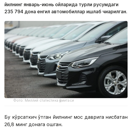
йилнинг январь-июнь ойларида турли русумдаги
235 794 дона енгил автомобиллар ишлаб чиқарилган.
Фото: Миллий статистика қўмитаси
Бу кўрсаткич ўтган йилнинг мос даврига нисбатан
26,8 минг донага ошган.