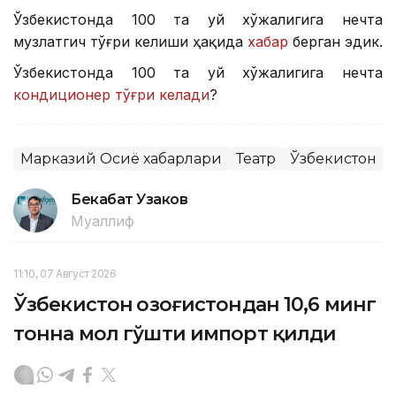
Ўзбекистонда 100 та уй хўжалигига нечта
музлатгич тўғри келиши ҳақида
хабар
берган эдик.
Ўзбекистонда 100 та уй хўжалигига нечта
кондиционер тўғри келади
?
Марказий Осиё хабарлари
Театр
Ўзбекистон
Бекабат Узаков
Муаллиф
11:10, 07 Август 2026
Ўзбекистон Қозоғистондан 10,6 минг
тонна мол гўшти импорт қилди