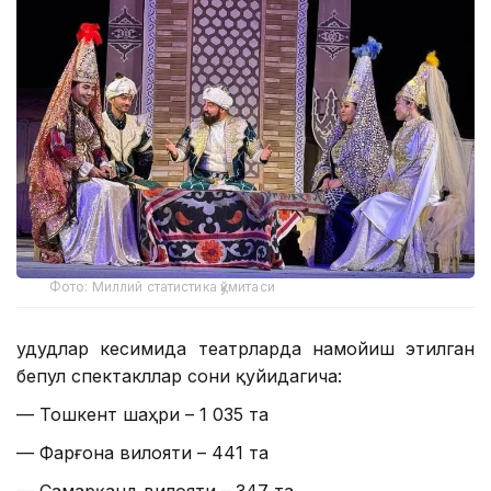
Фото: Миллий статистика қўмитаси
Ҳудудлар кесимида театрларда намойиш этилган
бепул спектакллар сони қуйидагича:
— Тошкент шаҳри – 1 035 та
— Фарғона вилояти – 441 та