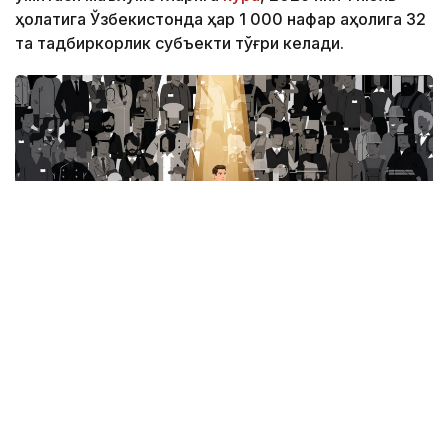
ҳолатига Ўзбекистонда ҳар 1 000 нафар аҳолига 32
та тадбиркорлик субъекти тўғри келади.
Фото: Миллий статистика қўмитаси
Ушбу кўрсаткич ҳудудлар кесимида қуйидагича:
Тошкент шаҳри — 50 та;
Хоразм вилояти — 46 та;