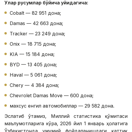
Улар русумлар бўйича қуйидагича:
Cobalt — 82 951 дона;
Damas — 42 663 дона;
Tracker — 23 249 дона;
Onix — 18 715 дона;
KIA — 15 184 дона;
BYD — 13 405 дона;
Haval — 5 061 дона;
Chery — 4 384 дона;
Chevrolet Damas Move — 600 дона;
махсус енгил автомобиллар — 29 582 дона.
Эслатиб ўтамиз, Миллий статистика қўмитаси
маълумотларига кўра, 2026 йил 1 январь ҳолатига
Ўзбекистонда умумий фойдаланишдаги қаттиқ