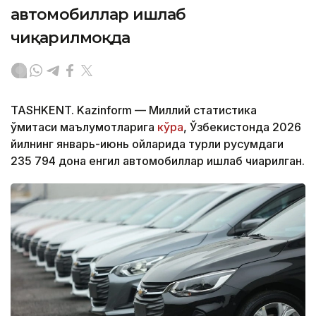
автомобиллар ишлаб
чиқарилмоқда
TASHKENT. Kazinform — Миллий статистика
қўмитаси маълумотларига
кўра
, Ўзбекистонда 2026
йилнинг январь-июнь ойларида турли русумдаги
235 794 дона енгил автомобиллар ишлаб чиқарилган.