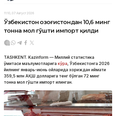
11:10, 07 Август 2026
Ўзбекистон Қозоғистондан 10,6 минг
тонна мол гўшти импорт қилди
TASHKENT. Kazinform — Миллий статистика
қўмитаси маълумотларига
кўра
, Ўзбекистонга 2026
йилнинг январь-июнь ойларида хориждан қиймати
359,5 млн АҚШ долларига тенг бўлган 72 минг
тонна мол гўшти импорт қилинган.