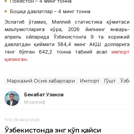
Покистон – 4 минг тонна
Бошқа давлатлар – 4 минг тонна
Эслатиб ўтамиз, Миллий статистика қўмитаси
маълумотларига кўра, 2026 йилнинг январь–
апрель ойларида Ўзбекистонга 9 та хорижий
давлатдан қиймати 584,4 минг АҚШ долларига
тенг бўлган 642,2 тонна табиий асал
импорт
қилинган
.
Марказий Осиё хабарлари
Импорт
Гўшт
Ўзбе
Бекабат Узаков
Муаллиф
11:10, 06 Август 2026
Ўзбекистонда энг кўп қайси