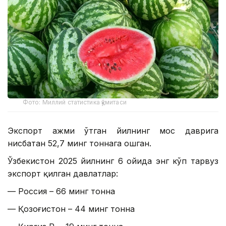
Фото: Миллий статистика қўмитаси
Экспорт ҳажми ўтган йилнинг мос даврига
нисбатан 52,7 минг тоннага ошган.
Ўзбекистон 2025 йилнинг 6 ойида энг кўп тарвуз
экспорт қилган давлатлар:
— Россия – 66 минг тонна
— Қозоғистон – 44 минг тонна