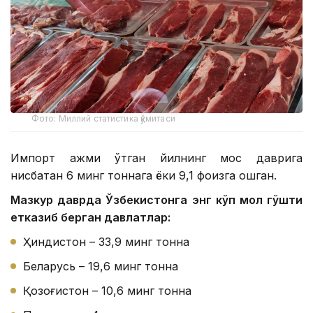
Фото: Миллий статистика қўмитаси
Импорт ҳажми ўтган йилнинг мос даврига
нисбатан 6 минг тоннага ёки 9,1 фоизга ошган.
Мазкур даврда Ўзбекистонга энг кўп мол гўшти
етказиб берган давлатлар:
Ҳиндистон – 33,9 минг тонна
Беларусь – 19,6 минг тонна
Қозоғистон – 10,6 минг тонна