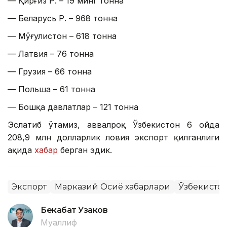
— Қирғиз Р. – 19 минг тонна
— Беларусь Р. – 968 тонна
— Мўғулистон – 618 тонна
— Латвия – 76 тонна
— Грузия – 66 тонна
— Польша – 61 тонна
— Бошқа давлатлар – 121 тонна
Эслатиб ўтамиз, аввалроқ Ўзбекистон 6 ойда
208,9 млн долларлик ловия экспорт қилганлиги
ҳақида
хабар
берган эдик.
Экспорт
Марказий Осиё хабарлари
Ўзбекисто
Бекабат Узаков
Муаллиф