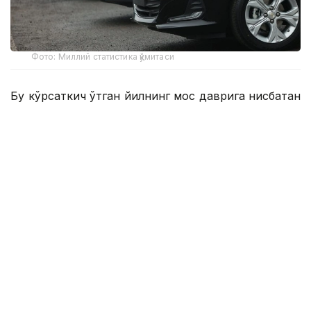
Фото: Миллий статистика қўмитаси
Бу кўрсаткич ўтган йилнинг мос даврига нисбатан
26,8 минг донага ошган.
Улар русумлар бўйича қуйидагича:
Cobalt — 82 951 дона;
Damas — 42 663 дона;
Tracker — 23 249 дона;
Onix — 18 715 дона;
KIA — 15 184 дона;
BYD — 13 405 дона;
Haval — 5 061 дона;