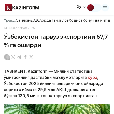
KAZINFORM
ЎЗ
Сайлов-2026
Ақорда
Тайинлов
Ҳодиса
Қонун ва интизо
Тренд:
14:30, 07 Август 2025
Ўзбекистон тарвуз экспортини 67,7
% га оширди
TASHKENT. Kazinform — Миллий статистика
қўмитасининг дастлабки маълумотларига
кўра
,
Ўзбекистон 2025 йилнинг январь-июнь ойларида
хорижга қиймати 29,9 млн AҚШ долларига тенг
бўлган 130,6 минг тонна тарвуз экспорт қилган.