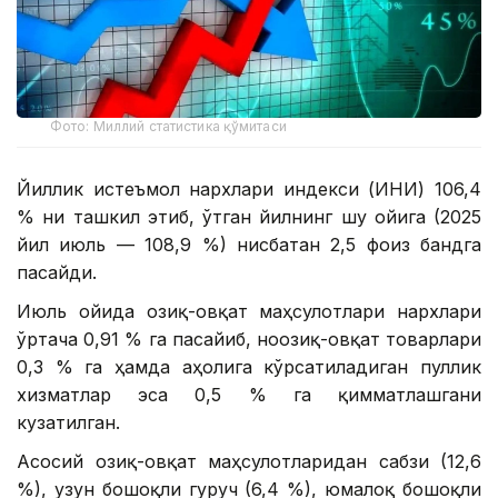
Фото: Миллий статистика қўмитаси
Йиллик истеъмол нархлари индекси (ИНИ) 106,4
% ни ташкил этиб, ўтган йилнинг шу ойига (2025
йил июль — 108,9 %) нисбатан 2,5 фоиз бандга
пасайди.
Июль ойида озиқ-овқат маҳсулотлари нархлари
ўртача 0,91 % га пасайиб, ноозиқ-овқат товарлари
0,3 % га ҳамда аҳолига кўрсатиладиган пуллик
хизматлар эса 0,5 % га қимматлашгани
кузатилган.
Асосий озиқ-овқат маҳсулотларидан сабзи (12,6
%), узун бошоқли гуруч (6,4 %), юмалоқ бошоқли