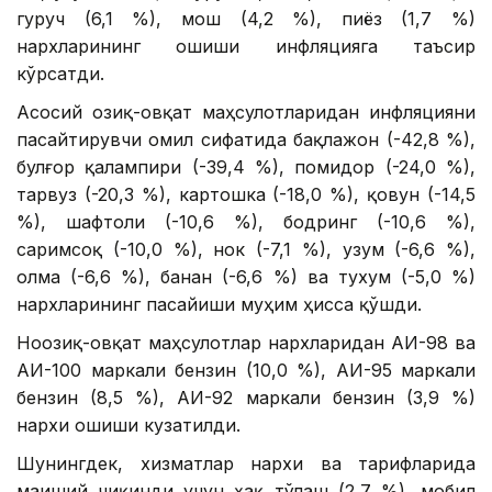
гуруч (6,1 %), мош (4,2 %), пиёз (1,7 %)
нархларининг ошиши инфляцияга таъсир
кўрсатди.
Асосий озиқ-овқат маҳсулотларидан инфляцияни
пасайтирувчи омил сифатида бақлажон (-42,8 %),
булғор қалампири (-39,4 %), помидор (-24,0 %),
тарвуз (-20,3 %), картошка (-18,0 %), қовун (-14,5
%), шафтоли (-10,6 %), бодринг (-10,6 %),
саримсоқ (-10,0 %), нок (-7,1 %), узум (-6,6 %),
олма (-6,6 %), банан (-6,6 %) ва тухум (-5,0 %)
нархларининг пасайиши муҳим ҳисса қўшди.
Ноозиқ-овқат маҳсулотлар нархларидан АИ-98 ва
АИ-100 маркали бензин (10,0 %), АИ-95 маркали
бензин (8,5 %), АИ-92 маркали бензин (3,9 %)
нархи ошиши кузатилди.
Шунингдек, хизматлар нархи ва тарифларида
маиший чиқинди учун ҳақ тўлаш (2,7 %), мобил