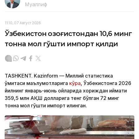
Муаллиф
11:10, 07 Август 2026
Ўзбекистон Қозоғистондан 10,6 минг
тонна мол гўшти импорт қилди
TASHKENT. Kazinform — Миллий статистика
қўмитаси маълумотларига
кўра
, Ўзбекистонга 2026
йилнинг январь-июнь ойларида хориждан қиймати
359,5 млн АҚШ долларига тенг бўлган 72 минг
тонна мол гўшти импорт қилинган.