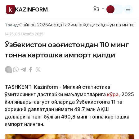
KAZINFORM
ЎЗ
Сайлов-2026
Ақорда
Тайинлов
Ҳодиса
Қонун ва интизо
Тренд:
14:25, 06 Октябр 2025
Ўзбекистон Қозоғистондан 110 минг
тонна картошка импорт қилди
TASHKENT. Kazinform - Миллий статистика
қўмитасининг дастлабки маълумотларига
кўра
, 2025
йил январь–август ойларида Ўзбекистонга 11 та
хорижий давлатдан қиймати 49,7 млн АҚШ
долларига тенг бўлган 490,8 минг тонна картошка
импорт қилинган.