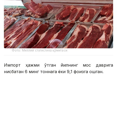
Фото: Миллий статистика қўмитаси
Импорт ҳажми ўтган йилнинг мос даврига
нисбатан 6 минг тоннага ёки 9,1 фоизга ошган.
Мазкур даврда Ўзбекистонга энг кўп мол гўшти
етказиб берган давлатлар:
Ҳиндистон – 33,9 минг тонна
Беларусь – 19,6 минг тонна
Қозоғистон – 10,6 минг тонна