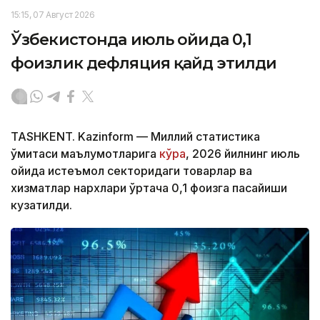
15:15, 07 Август 2026
Ўзбекистонда июль ойида 0,1
фоизлик дефляция қайд этилди
TASHKENT. Kazinform — Миллий статистика
қўмитаси маълумотларига
кўра
, 2026 йилнинг июль
ойида истеъмол секторидаги товарлар ва
хизматлар нархлари ўртача 0,1 фоизга пасайиши
кузатилди.