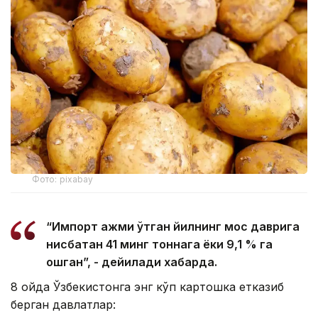
Фото: pixabay
“Импорт ҳажми ўтган йилнинг мос даврига
нисбатан 41 минг тоннага ёки 9,1 % га
ошган”, - дейилади хабарда.
8 ойда Ўзбекистонга энг кўп картошка етказиб
берган давлатлар: