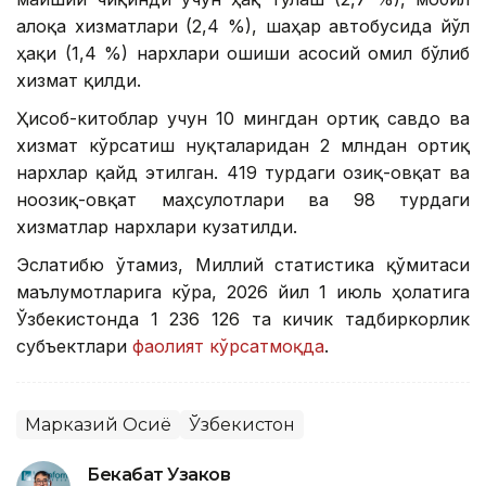
алоқа хизматлари (2,4 %), шаҳар автобусида йўл
ҳақи (1,4 %) нархлари ошиши асосий омил бўлиб
хизмат қилди.
Ҳисоб-китоблар учун 10 мингдан ортиқ савдо ва
хизмат кўрсатиш нуқталаридан 2 млндан ортиқ
нархлар қайд этилган. 419 турдаги озиқ-овқат ва
ноозиқ-овқат маҳсулотлари ва 98 турдаги
хизматлар нархлари кузатилди.
Эслатибю ўтамиз, Миллий статистика қўмитаси
маълумотларига кўра, 2026 йил 1 июль ҳолатига
Ўзбекистонда 1 236 126 та кичик тадбиркорлик
субъектлари
фаолият кўрсатмоқда
.
Марказий Осиё
Ўзбекистон
Бекабат Узаков