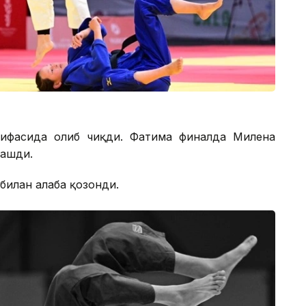
оифасида ғолиб чиқди. Фатима финалда Милена
рашди.
илан ғалаба қозонди.