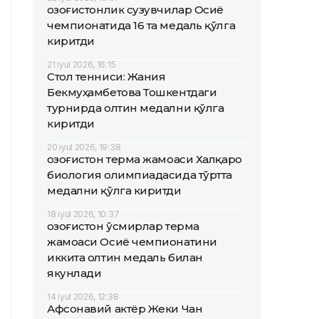
Қозоғистонлик сузувчилар Осиё
чемпионатида 16 та медаль қўлга
киритди
21 iyul 2026, 16:15
Стол тенниси: Жания
Бекмуҳамбетова Тошкентдаги
турнирда олтин медални қўлга
киритди
20 iyul 2026, 19:38
Қозоғистон терма жамоаси Халқаро
биология олимпиадасида тўртта
медални қўлга киритди
18 iyul 2026, 10:37
Қозоғистон ўсмирлар терма
жамоаси Осиё чемпионатини
иккита олтин медаль билан
якунлади
14 iyul 2026, 12:38
Афсонавий актёр Жеки Чан