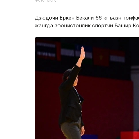
Фото: МОҚ
Дзюдочи Еркен Бекали 66 кг вазн тоифас
жангда афғонистонлик спортчи Башир Қо