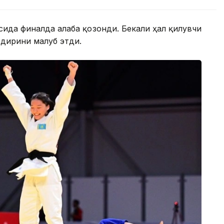
ида финалда ғалаба қозонди. Бекали ҳал қилувчи
дирини мағлуб этди.