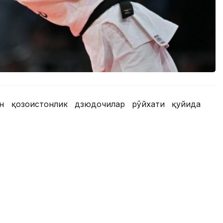
н қозоғистонлик дзюдочилар рўйхати қуйида