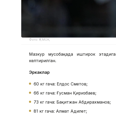
Фото: ҚР МОҚ
Мазкур мусобақада иштирок этадига
келтирилган.
Эркаклар
60 кг гача: Елдос Сметов;
66 кг гача: Ғусман Қирғизбаев;
73 кг гача: Бақитжан Абдирахманов;
81 кг гача: Алмат Адилет;