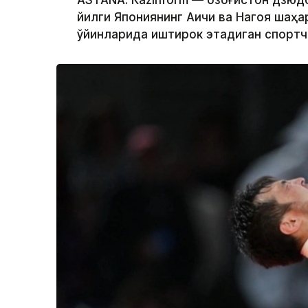
ASTANА. Кazinform — Қозоғистон дзю
йилги Япониянинг Аичи ва Нагоя шаҳа
ўйинларида иштирок этадиган спортч