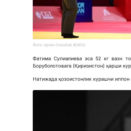
Фото: Арлан Олжабай, ҚР МОҚ
Фатима Супиғалиева эса 52 кг вазн т
Боруболотовага (Қирғизистон) қарши ку
Натижада қозоғистонлик курашчи иппон б