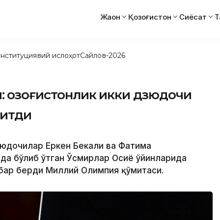
Жаҳон
Қозоғистон
Сиёсат
Т
нституциявий ислоҳот
Сайлов-2026
 Қозоғистонлик икки дзюдочи
ритди
дзюдочилар Еркен Бекали ва Фатима
да бўлиб ўтган Ўсмирлар Осиё ўйинларида
абар берди Миллий Олимпия қўмитаси.