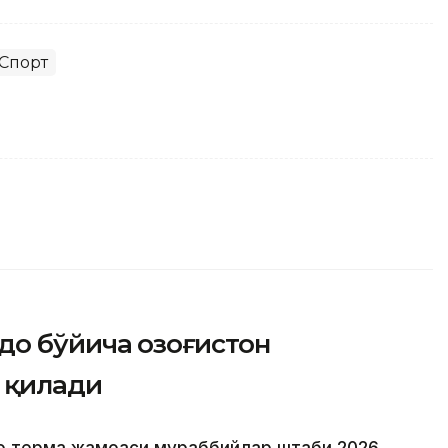
Спорт
до бўйича Қозоғистон
 қилади