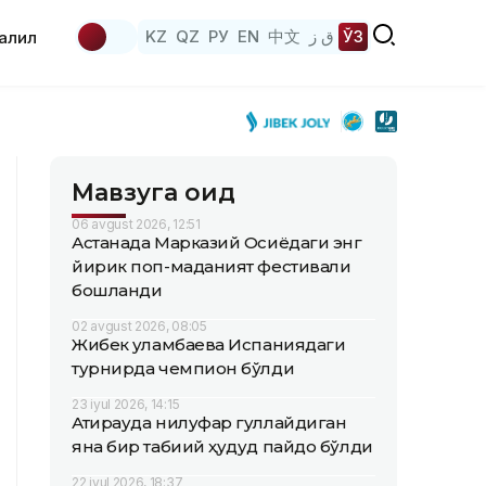
KZ
QZ
РУ
EN
中文
ق ز
ЎЗ
аҳлил
Мавзуга оид
06 avgust 2026, 12:51
Астанада Марказий Осиёдаги энг
йирик поп-маданият фестивали
бошланди
02 avgust 2026, 08:05
Жибек Қуламбаева Испаниядаги
турнирда чемпион бўлди
23 iyul 2026, 14:15
Атирауда нилуфар гуллайдиган
яна бир табиий ҳудуд пайдо бўлди
22 iyul 2026, 18:37