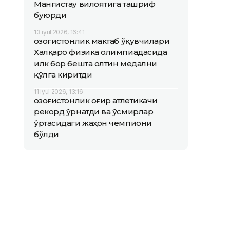
Манғистау вилоятига ташриф
буюрди
13 iyul 2026, 16:41
Қозоғистонлик мактаб ўқувчилари
Халқаро физика олимпиадасида
илк бор бешта олтин медални
қўлга киритди
11 iyul 2026, 13:16
Қозоғистонлик оғир атлетикачи
рекорд ўрнатди ва ўсмирлар
ўртасидаги жаҳон чемпиони
бўлди