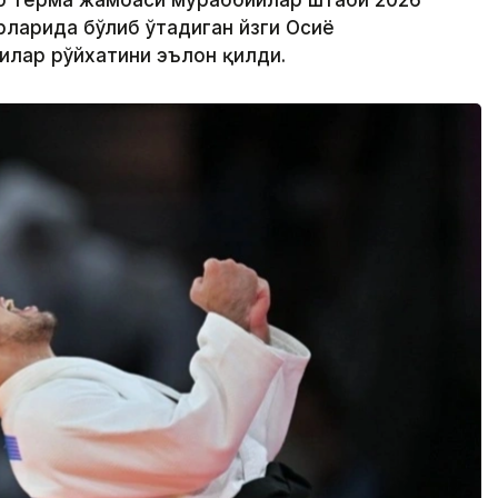
до терма жамоаси мураббийлар штаби 2026
рларида бўлиб ўтадиган йзги Осиё
илар рўйхатини эълон қилди.