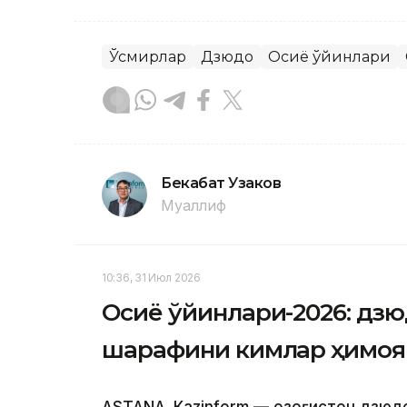
Ўсмирлар
Дзюдо
Осиё ўйинлари
Бекабат Узаков
Муаллиф
10:36, 31 Июл 2026
Осиё ўйинлари-2026: дзю
шарафини кимлар ҳимоя