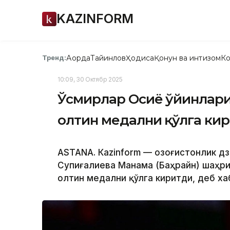
KAZINFORM
Ақорда
Тайинлов
Ҳодиса
Қонун ва интизом
Ко
Тренд:
10:09, 30 Октябр 2025
Ўсмирлар Осиё ўйинлари:
олтин медални қўлга ки
ASTANА. Кazinform — Қозоғистонлик 
Супиғалиева Манама (Баҳрайн) шаҳри
олтин медални қўлга киритди, деб х