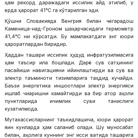
ҳам рекорд даражадаги иссиқлик қайд этилиб, у
ерда ҳарорат 41°С га кўтарилган эди.
Қўшни Словакияда Венгрия билан чегарадош
Каменица-над-Гроном шаҳарчасидаги термометр
41,4°С ни кўрсатди. Бу мамлакатдаги энг юқори
ҳароратлардан биридир.
Ҳаддан ташқари иссиқлик ҳудуд инфратузилмасига
ҳам таъсир қила бошлади. Дарё сув сатҳининг
пасайиши навигацияни қийинлаштирди ва сув ва
электр таъминоти тизимларига таҳдид кучайди.
Баъзи энергетика иншоотлари электр энергияси
ишлаб чиқаришни камайтирди ва бир қатор аҳоли
пунктларида ичимлик суви танқислиги
кузатилмоқда.
Мутахассисларнинг таъкидлашича, юқори ҳарорат
яқин кунларда ҳам сақланиб қолади. Шу муносабат
билан, аҳолига куннинг энг иссиқ вақтида ташқарига