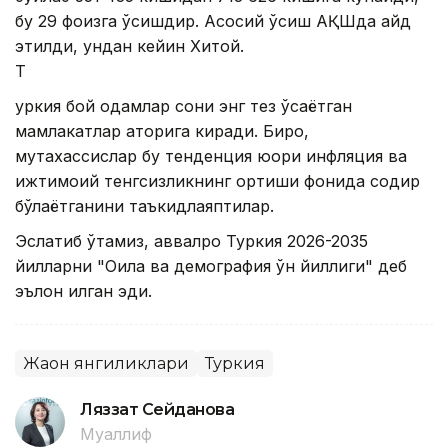
бу 29 фоизга ўсишдир. Асосий ўсиш АҚШда қайд
этилди, ундан кейин Хитой.
Т
уркия бой одамлар сони энг тез ўсаётган
мамлакатлар қаторига киради. Бироқ,
мутахассислар бу тенденция юқори инфляция ва
ижтимоий тенгсизликнинг ортиши фонида содир
бўлаётганини таъкидлаяптилар.
Эслатиб ўтамиз, аввалроқ Туркия 2026-2035
йилларни "Оила ва демография ўн йиллиги" деб
эълон қилган эди.
Жаҳон янгиликлари
Туркия
Ляззат Сейданова
Муаллиф