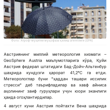
Фото: Атроф-муҳитни муҳофаза қилиш агентлиги (EPA)
Австриянинг миллий метеорология хизмати –
GeoSphere Austria маълумотларига кўра, Қуйи
Австрия федерал штатидаги Бад-Дойч-Альтенбур
шаҳрида кундузги ҳарорат 41,2°С га етди.
Метеорологлар буни "ҳаддан ташқари иссиқлик
стресси" деб таърифладилар ва хавф айниқса
аҳолининг заиф гуруҳлари учун юқори эканлиги
ҳақида огоҳлантирдилар.
4 август куни Австрия пойтахти Вена шаҳрида