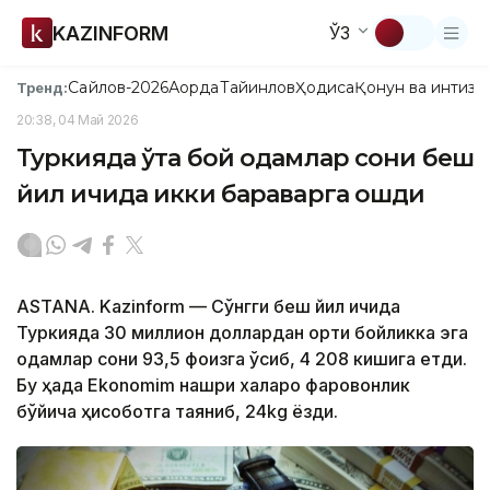
KAZINFORM
ЎЗ
Сайлов-2026
Ақорда
Тайинлов
Ҳодиса
Қонун ва интизо
Тренд:
20:38, 04 Май 2026
Туркияда ўта бой одамлар сони беш
йил ичида икки бараварга ошди
ASTANA. Kazinform — Сўнгги беш йил ичида
Туркияда 30 миллион доллардан ортиқ бойликка эга
одамлар сони 93,5 фоизга ўсиб, 4 208 кишига етди.
Бу ҳақда Ekonomim нашри халқаро фаровонлик
бўйича ҳисоботга таяниб, 24kg ёзди.