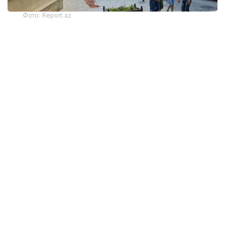
Фото: Report.az
Харажатларнинг энг катта қисми транспорт
хизматларига тўғри келди — 325,9 миллион
доллар. Бу кўрсаткич йиллик ҳисобда 22 фоизга
камайган. Хорижликлар жойлаштириш хизматлари
учун 130,6 миллион АҚШ доллари сарфлаган
бўлиб, бу харажатлар 30 фоизга қисқарган.
Озиқ-овқат ва ичимликларга сарфланган маблағлар
19 фоизга камайиб, 132,4 миллион долларга етди.
Хорижлик меҳмонлар маданий тадбирлар ва
экскурсияларга 4,1 миллион АҚШ доллари
сарфлади. Бу 2025 йилнинг биринчи ярим
йиллигига нисбатан 21,3 фоизга кам.
Статистикага кўра, жорий йилнинг январь–июнь
ойларида саёҳат пакетларига сарфланган