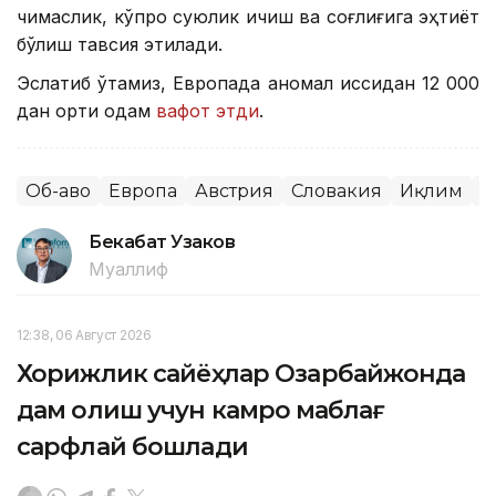
чиқмаслик, кўпроқ суюқлик ичиш ва соғлиғига эҳтиёт
бўлиш тавсия этилади.
Эслатиб ўтамиз, Европада аномал иссиқдан 12 000
дан ортиқ одам
вафот этди
.
Об-ҳаво
Европа
Австрия
Словакия
Иқлим
Ж
Бекабат Узаков
Муаллиф
12:38, 06 Август 2026
Хорижлик сайёҳлар Озарбайжонда
дам олиш учун камроқ маблағ
сарфлай бошлади