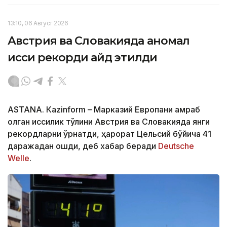
13:10, 06 Август 2026
Австрия ва Словакияда аномал
иссиқ рекорди қайд этилди
ASTANА. Кazinform – Марказий Европани қамраб
олган иссиқлик тўлқини Австрия ва Словакияда янги
рекордларни ўрнатди, ҳарорат Цельсий бўйича 41
даражадан ошди, деб хабар беради
Deutsche
Welle
.