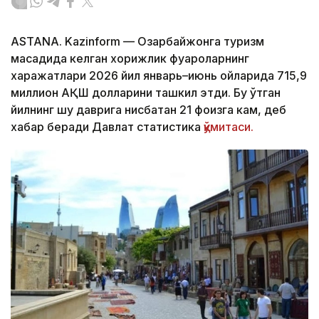
ASTANA. Kazinform — Озарбайжонга туризм
мақсадида келган хорижлик фуқароларнинг
харажатлари 2026 йил январь–июнь ойларида 715,9
миллион АҚШ долларини ташкил этди. Бу ўтган
йилнинг шу даврига нисбатан 21 фоизга кам, деб
хабар беради Давлат статистика
қўмитаси.