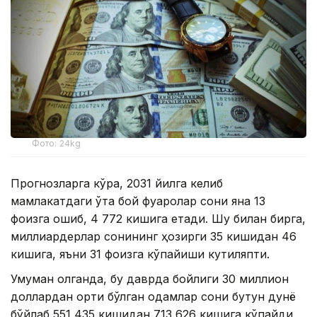
Фото: 24kg
Прогнозларга кўра, 2031 йилга келиб
мамлакатдаги ўта бой фуқаролар сони яна 13
фоизга ошиб, 4 772 кишига етади. Шу билан бирга,
миллиардерлар сонининг ҳозирги 35 кишидан 46
кишига, яъни 31 фоизга кўпайиши кутиляпти.
Умуман олганда, бу даврда бойлиги 30 миллион
доллардан ортиқ бўлган одамлар сони бутун дунё
бўйлаб 551 435 кишидан 713 626 кишига кўпайди,