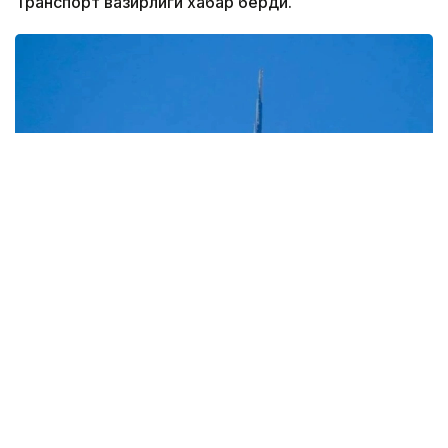
Транспорт вазирлиги хабар берди.
Фото: Мақсат Шағирбаев/ Kazinform
Вазирлик маълумотларига кўра, авиакомпания
Алмати — Измир йўналиши бўйича тўғридан-тўғри
мунтазам йўловчи рейсларини амалга оширишни
бошлайди.
Рейслар ҳафтасига икки марта — сешанба ва жума