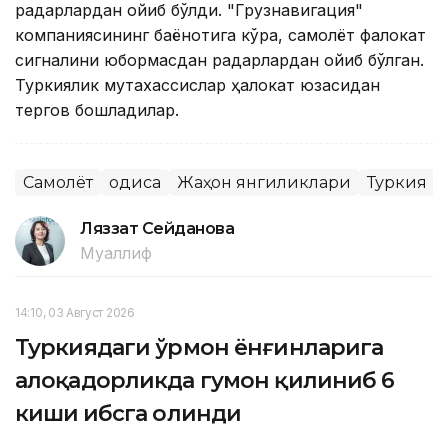
радарлардан ғойиб бўлди. "Грузнавигация"
компаниясининг баёнотига кўра, самолёт фалокат
сигналини юбормасдан радарлардан ғойиб бўлган.
Туркиялик мутахассислар ҳалокат юзасидан
тергов бошладилар.
Самолёт
Ҳодиса
Жаҳон янгиликлари
Туркия
Ляззат Сейданова
Муаллиф
14:10, 03 Август 2026
Туркиядаги ўрмон ёнғинларига
алоқадорликда гумон қилиниб 6
киши ҳибсга олинди