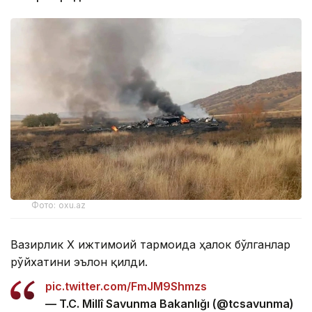
Фото: oxu.az
Вазирлик Х ижтимоий тармоғида ҳалок бўлганлар
рўйхатини эълон қилди.
pic.twitter.com/FmJM9Shmzs
— T.C. Millî Savunma Bakanlığı (@tcsavunma)