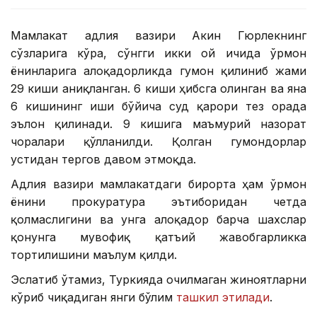
Мамлакат адлия вазири Акин Гюрлекнинг
сўзларига кўра, сўнгги икки ой ичида ўрмон
ёнғинларига алоқадорликда гумон қилиниб жами
29 киши аниқланган. 6 киши ҳибсга олинган ва яна
6 кишининг иши бўйича суд қарори тез орада
эълон қилинади. 9 кишига маъмурий назорат
чоралари қўлланилди. Қолган гумондорлар
устидан тергов давом этмоқда.
Адлия вазири мамлакатдаги бирорта ҳам ўрмон
ёнғини прокуратура эътиборидан четда
қолмаслигини ва унга алоқадор барча шахслар
қонунга мувофиқ қатъий жавобгарликка
тортилишини маълум қилди.
Эслатиб ўтамиз, Туркияда очилмаган жиноятларни
кўриб чиқадиган янги бўлим
ташкил этилади
.