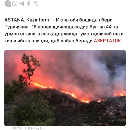
ASTANА. Кazinform — Июнь ойи бошидан бери
Туркиянинг 16 провинциясида содир бўлган 44 та
ўрмон ёнғинига алоқадорликда гумон қилиниб олти
киши ҳибсга олинди, деб хабар беради
АЗЕРТАДЖ
.
Фото: АЗЕРТАДЖ