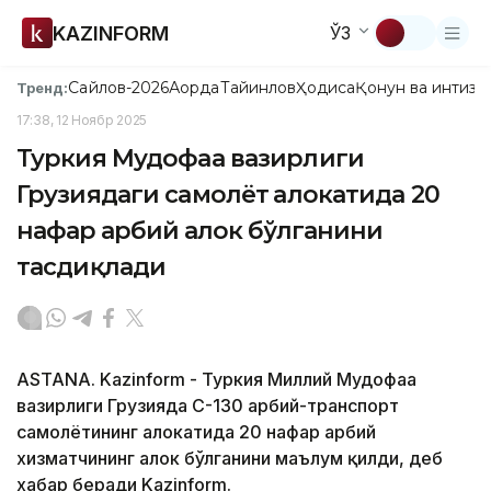
KAZINFORM
ЎЗ
Сайлов-2026
Ақорда
Тайинлов
Ҳодиса
Қонун ва интизо
Тренд:
17:38, 12 Ноябр 2025
Туркия Мудофаа вазирлиги
Грузиядаги самолёт ҳалокатида 20
нафар ҳарбий ҳалок бўлганини
тасдиқлади
ASTANA. Kazinform - Туркия Миллий Мудофаа
вазирлиги Грузияда C-130 ҳарбий-транспорт
самолётининг ҳалокатида 20 нафар ҳарбий
хизматчининг ҳалок бўлганини маълум қилди, деб
хабар беради Kazinform.