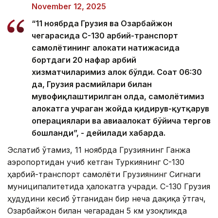
November 12, 2025
“11 ноябрда Грузия ва Озарбайжон
чегарасида C-130 ҳарбий-транспорт
самолётининг ҳалокати натижасида
бортдаги 20 нафар ҳарбий
хизматчиларимиз ҳалок бўлди. Соат 06:30
да, Грузия расмийлари билан
мувофиқлаштирилган ҳолда, самолётимиз
ҳалокатга учраган жойда қидирув-қутқарув
операциялари ва авиаҳалокат бўйича тергов
бошланди”, - дейилади хабарда.
Эслатиб ўтамиз, 11 ноябрда Грузиянинг Ганжа
аэропортидан учиб кетган Туркиянинг C-130
ҳарбий-транспорт самолёти Грузиянинг Сигнаги
муниципалитетида ҳалокатга учради. C-130 Грузия
ҳудудини кесиб ўтганидан бир неча дақиқа ўтгач,
Озарбайжон билан чегарадан 5 км узоқликда