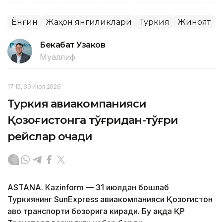
Ёнғин
Жаҳон янгиликлари
Туркия
Жиноят
Бекабат Узаков
Муаллиф
17:15, 30 Июл 2026
Туркия авиакомпанияси
Қозоғистонга тўғридан-тўғри
рейслар очади
ASTANА. Кazinform — 31 июлдан бошлаб
Туркиянинг SunExpress авиакомпанияси Қозоғистон
ҳаво транспорти бозорига киради. Бу ҳақда ҚР