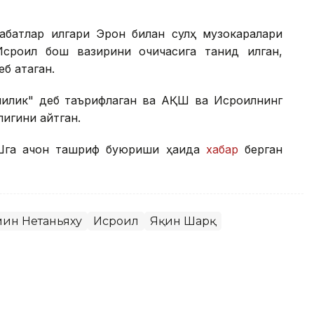
абатлар илгари Эрон билан сулҳ музокаралари
роил бош вазирини очиқчасига танқид қилган,
б атаган.
чилик" деб таърифлаган ва АҚШ ва Исроилнинг
лигини айтган.
га қачон ташриф буюриши ҳақида
хабар
берган
ин Нетаньяху
Исроил
Яқин Шарқ