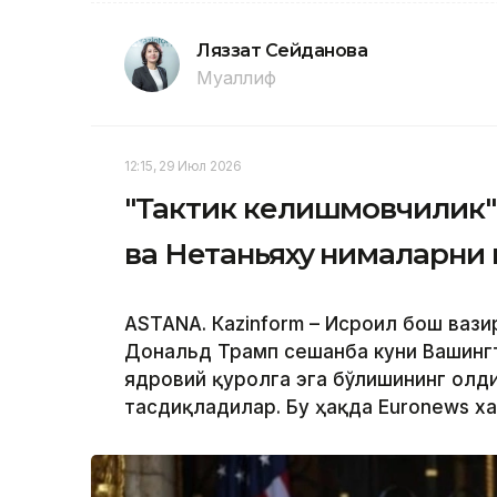
Ляззат Сейданова
Муаллиф
12:15, 29 Июл 2026
"Тактик келишмовчилик"
ва Нетаньяху нималарни 
ASTANА. Кazinform – Исроил бош вази
Дональд Трамп сешанба куни Вашинг
ядровий қуролга эга бўлишининг олд
тасдиқладилар. Бу ҳақда Euronews ха