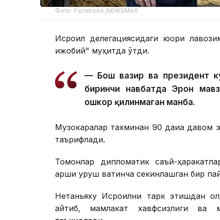
Фото: Facebook_NEWSMAX
Исроил делегациясидаги юқори лавози
ижобий" муҳитда ўтди.
— Бош вазир ва президент к
биринчи навбатда Эрон мавз
ошкор қилинмаган манба.
Музокаралар тахминан 90 дақиқа давом 
таърифлади.
Томонлар дипломатик саъй-ҳаракатл
қарши уруш вақтинча секинлашган бир па
Нетаньяху Исроилни тарк этишдан ол
айтиб, мамлакат хавфсизлиги ва м