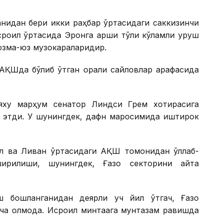
ганидан бери икки раҳбар ўртасидаги саккизинчи
роил ўртасида Эронга қарши тўлиқ кўламли уруш
юзма-юз музокараларидир.
АҚШда бўлиб ўтган оралиқ сайловлар арафасида
ьяху марҳум сенатор Линдси Грем хотирасига
ок этди. У шунингдек, дафн маросимида иштирок
ил ва Ливан ўртасидаги АҚШ томонидан қўллаб-
ширилиши, шунингдек, Ғазо секторини қайта
 бошланганидан деярли уч йил ўтгач, Ғазо
ча қолмоқда. Исроил минтақага мунтазам равишда