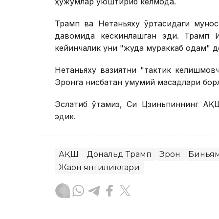
ҳужумлар уюштириб келмоқда.
Трамп ва Нетаньяху ўртасидаги мунос
давомида кескинлашган эди. Трамп Ис
кейинчалик уни "жуда мураккаб одам" де
Нетаньяху вазиятни "тактик келишмов
Эронга нисбатан умумий мақсадлари бор
Эслатиб ўтамиз, Си Цзиньпиннинг АҚШ
эдик.
АҚШ
Дональд Трамп
Эрон
Биньям
Жаҳон янгиликлари