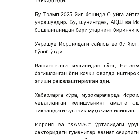
таъкидлади.
Бу Трамп 2025 йил бошида Оқ уйга қайт
учрашувдир. Бу, шунингдек, АҚШ ва Ис
бошланганидан бери уларнинг биринчи 
Учрашув Исроилдаги сайлов ва бу йил 
бўлиб ўтди.
Вашингтонга келганидан сўнг, Нетан
бағишланган ёпиқ кечки овқатда иштир
этиши режалаштирилган эди.
Хабарларга кўра, музокараларда Исро
қувватланган келишувнинг амалга о
тиклашдаги сустлик муҳокама қилинган.
Исроил ва “ХАМАС” ўртасидаги уруш
секторидаги гуманитар вазият оғирлиги