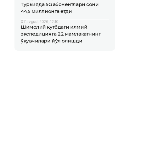
Туркияда 5G абонентлари сони
44,5 миллионга етди
07 avgust 2026, 12:10
Шимолий қутбдаги илмий
экспедицияга 22 мамлакатнинг
ўқувчилари йўл олишди