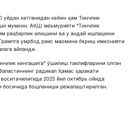
Оқ уйдан кетганидан кейин ҳам Тинчлик
иши мумкин. АҚШ маъмурияти “Тинчлик
им раҳбарлик қилишини ва у қандай ишлашини
, Трампга умрбод раис мақомини бериш имконияти
лага айланди.
нчлик кенгашига” қўшилиш таклифларини олган
Фаластиннинг радикал Ҳамас ҳаракати
воситачилигида 2025 йил октябрь ойида
и босқичида бошланиши режалаштирилган.