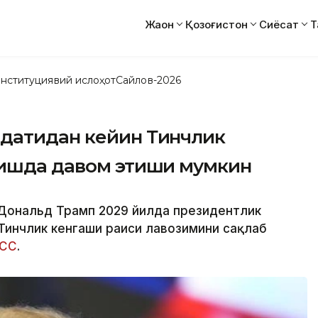
Жаҳон
Қозоғистон
Сиёсат
Т
нституциявий ислоҳот
Сайлов-2026
датидан кейин Тинчлик
лишда давом этиши мумкин
 Дональд Трамп 2029 йилда президентлик
 Тинчлик кенгаши раиси лавозимини сақлаб
СС
.