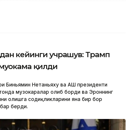
дан кейинги учрашув: Трамп
муҳокама қилди
ри Биньямин Нетаньяху ва АҚШ президенти
тонда музокаралар олиб борди ва Эроннинг
ини олишга содиқликларини яна бир бор
бар берди.