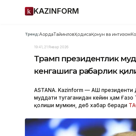
KAZINFORM
Ақорда
Тайинлов
Ҳодиса
Қонун ва интизом
Ко
Тренд:
19:41, 21 Январ 2026
Трамп президентлик муд
кенгашига раҳбарлик қи
ASTANA. Kazinform — АҚШ президенти
муддати тугаганидан кейин ҳам Ғазо
қолиши мумкин, деб хабар беради
ТА