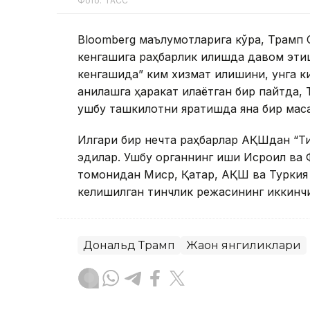
Фото: ТАСС
Bloomberg маълумотларига кўра, Трамп 
кенгашига раҳбарлик қилишда давом эт
кенгашида” ким хизмат қилишини, унга к
аниқлашга ҳаракат қилаётган бир пайтда
ушбу ташкилотни яратишда яна бир маса
Илгари бир нечта раҳбарлар АҚШдан “Ти
эдилар. Ушбу органнинг иши Исроил ва 
томонидан Миср, Қатар, АҚШ ва Туркия 
келишилган тинчлик режасининг иккинч
Дональд Трамп
Жаҳон янгиликлари