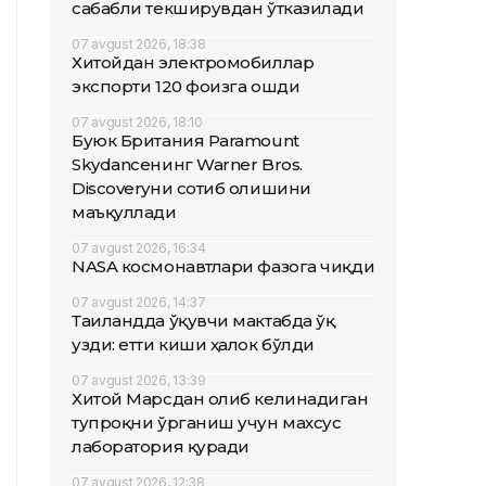
сабабли текширувдан ўтказилади
07 avgust 2026, 18:38
Хитойдан электромобиллар
экспорти 120 фоизга ошди
07 avgust 2026, 18:10
Буюк Британия Paramount
Skydanceнинг Warner Bros.
Discoveryни сотиб олишини
маъқуллади
07 avgust 2026, 16:34
NASA космонавтлари фазога чиқди
07 avgust 2026, 14:37
Таиландда ўқувчи мактабда ўқ
узди: етти киши ҳалок бўлди
07 avgust 2026, 13:39
Хитой Марсдан олиб келинадиган
тупроқни ўрганиш учун махсус
лаборатория қуради
07 avgust 2026, 12:38