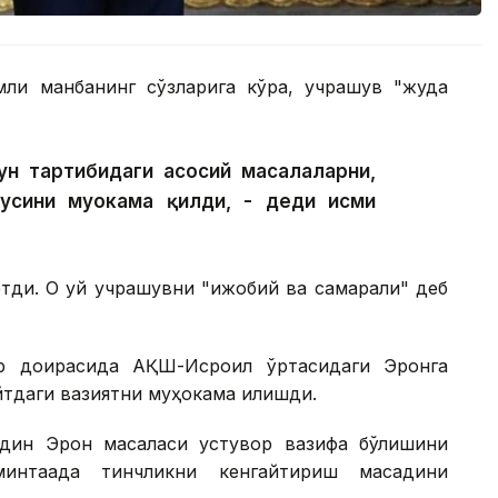
мли манбанинг сўзларига кўра, учрашув "жуда
ун тартибидаги асосий масалаларни,
усини муҳокама қилди, - деди исми
этди. Оқ уй учрашувни "ижобий ва самарали" деб
ар доирасида АҚШ-Исроил ўртасидаги Эронга
йтдаги вазиятни муҳокама қилишди.
дин Эрон масаласи устувор вазифа бўлишини
интақада тинчликни кенгайтириш мақсадини