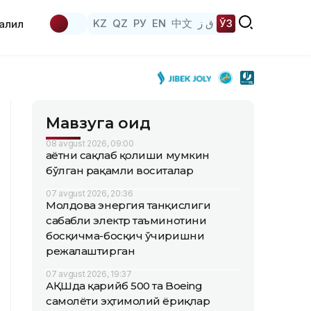
KZ
QZ
РУ
EN
中文
ق ز
ЎЗ
аҳлил
Мавзуга оид
08 avgust 2026, 09:00
Ҳаётни сақлаб қолиши мумкин
бўлган рақамли воситалар
07 avgust 2026, 20:36
Молдова энергия танқислиги
сабабли электр таъминотини
босқичма-босқич ўчиришни
режалаштирган
07 avgust 2026, 19:37
АҚШда қарийб 500 та Boeing
самолёти эҳтимолий ёриқлар