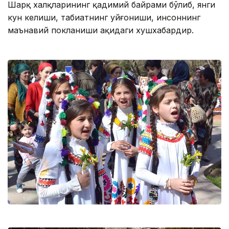
Шарқ халқларининг қадимий байрами бўлиб, янги
кун келиши, табиатнинг уйғониши, инсоннинг
маънавий покланиши ҳақидаги хушхабардир.