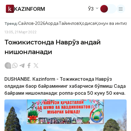
KAZINFORM
ЎЗ
Сайлов-2026
Ақорда
Тайинлов
Ҳодиса
Қонун ва интизо
Тренд:
13:05, 21 Март 2022
Тожикистонда Наврўз қандай
нишонланади
DUSHANBE. Кazinform - Тожикистонда Наврўз
олдидан баҳор байрамининг хабарчиси бўлмиш Сада
байрами нишонланади: роппа-роса 50 куну 50 кеча.