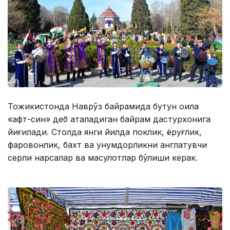
Тожикистонда Наврўз байрамида бутун оила
«ҳафт-син» деб аталадиган байрам дастурхонига
йиғилади. Столда янги йилда поклик, ёруғлик,
фаровонлик, бахт ва унумдорликни англатувчи
сеҳрли нарсалар ва маҳсулотлар бўлиши керак.