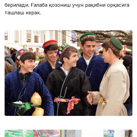
берилади. Ғалаба қозониш учун рақибни орқасига
ташлаш керак.