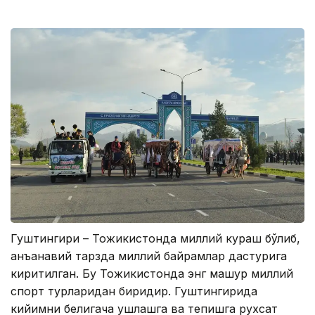
Гуштингири – Тожикистонда миллий кураш бўлиб,
анъанавий тарзда миллий байрамлар дастурига
киритилган. Бу Тожикистонда энг машҳур миллий
спорт турларидан биридир. Гуштингирида
кийимни белигача ушлашга ва тепишга рухсат