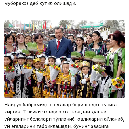
муборак») деб кутиб олишади.
Наврўз байрамида совғалар бериш одат тусига
кирган. Тожикистонда эрта тонгдан қўшни
уйларнинг болалари тўпланиб, ҳовлиларни айланиб,
уй эгаларини табриклашади, бунинг эвазига