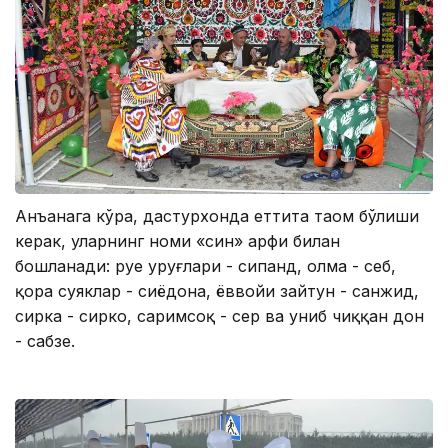
Анъанага кўра, дастурхонда еттита таом бўлиши
керак, уларнинг номи «син» ҳарфи билан
бошланади: руе уруғлари - сипанд, олма - себ,
қора суяклар - сиёҳдона, ёввойи зайтун - санжид,
сирка - сирко, саримсоқ - сер ва униб чиққан дон
- сабзе.