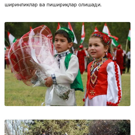
ширинликлар ва пишириқлар олишади.