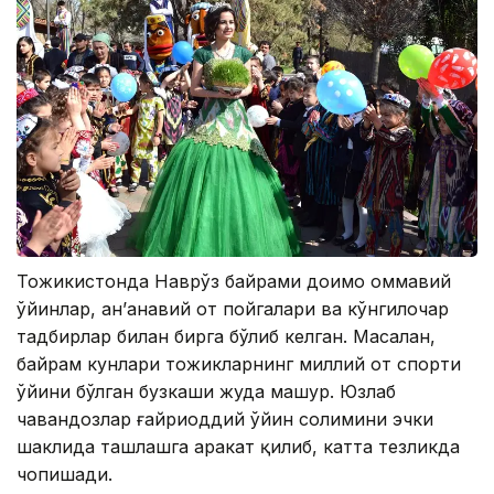
Тожикистонда Наврўз байрами доимо оммавий
ўйинлар, ан’анавий от пойгалари ва кўнгилочар
тадбирлар билан бирга бўлиб келган. Масалан,
байрам кунлари тожикларнинг миллий от спорти
ўйини бўлган бузкаши жуда машҳур. Юзлаб
чавандозлар ғайриоддий ўйин солимини эчки
шаклида ташлашга ҳаракат қилиб, катта тезликда
чопишади.