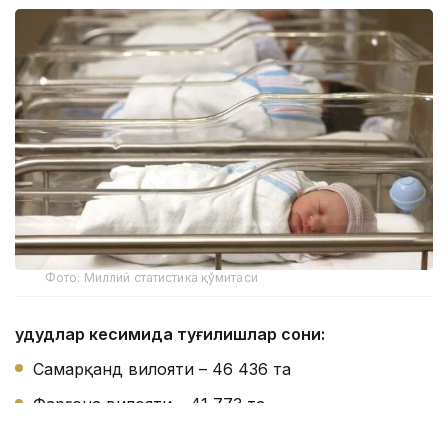
Фото: Миллий статистика қўмитаси
Ҳудудлар кесимида туғилишлар сони:
Самарқанд вилояти – 46 436 та
Фарғона вилояти – 41 773 та
Қашқадарё вилояти – 41 261 та