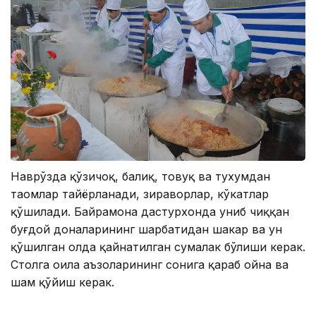
Наврўзда қўзичоқ, балиқ, товуқ ва тухумдан
таомлар тайёрланади, зираворлар, кўкатлар
қўшилади. Байрамона дастурхонда униб чиққан
буғдой доналарининг шарбатидан шакар ва ун
қўшилган ҳолда қайнатилган сумалак бўлиши керак.
Столга оила аъзоларининг сонига қараб ойна ва
шам қўйиш керак.