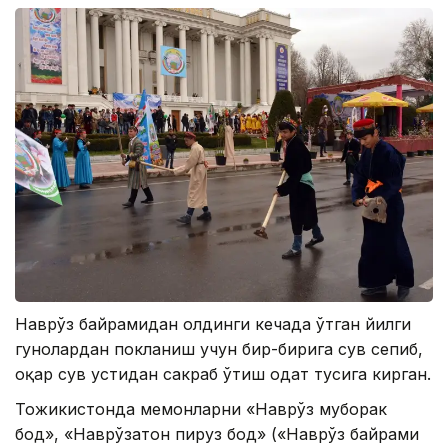
Наврўз байрамидан олдинги кечада ўтган йилги
гуноҳлардан покланиш учун бир-бирига сув сепиб,
оқар сув устидан сакраб ўтиш одат тусига кирган.
Тожикистонда меҳмонларни «Наврўз муборак
бод», «Наврўзатон пируз бод» («Наврўз байрами