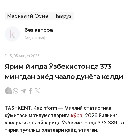
Марказий Осиё
Наврўз
без автора
Муаллиф
11:15, 05 Август 2026
Ярим йилда Ўзбекистонда 373
мингдан зиёд чақалоқ дунёга келди
TASHKENT. Kazinform — Миллий статистика
қўмитаси маълумотларига
кўра
, 2026 йилнинг
январь-июнь ойларида Ўзбекистонда 373 389 та
тирик туғилиш ҳолатлари қайд этилган.