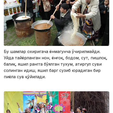
Бу шамлар охиригача ёнмагунча ўчирилмайди.
Уйда тайёрланган нон, ёнғоқ, бодом, сут, пишлоқ,
балиқ, яшил рангга бўялган тухум, атиргул суви
солинган идиш, яшил барг сузиб юрадиган бир
пиёла сув қўйилади.