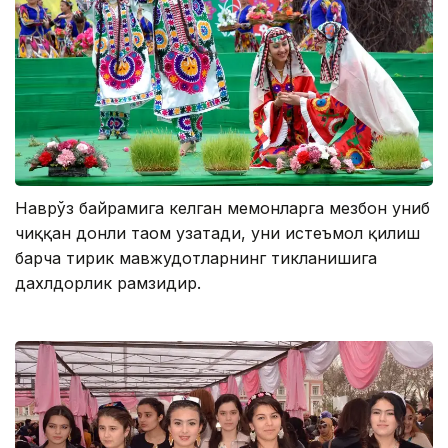
Наврўз байрамига келган меҳмонларга мезбон униб
чиққан донли таом узатади, уни истеъмол қилиш
барча тирик мавжудотларнинг тикланишига
дахлдорлик рамзидир.