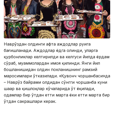
Наврўздан олдинги ҳафта аждодлар руҳига
бағишланади. Аждодлар ёдга олинди, уларга
қурбонликлар келтирилди ва келгуси йилда ёрдам
сўраб, муаммолардан ҳимоя қилинди. Янги йил
бошланишидан олдин покланишнинг рамзий
маросимлари ўтказилади. «Қувонч чоршанбаси»да
– Наврўз байрами олдидан сўнгги чоршанба куни
шаҳар ва қишлоқлар кўчаларида ўт ёқилади,
одамлар бир ўтдан етти марта ёки етти марта бир
ўтдан сакрашлари керак.