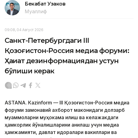
Бекабат Узаков
Муаллиф
09:08, 04 Август 2026
Санкт-Петербургдаги III
Қозоғистон-Россия медиа форуми:
Ҳақиқат дезинформациядан устун
бўлиши керак
ASTANА. Кazinform — III Қозоғистон-Россия медиа
форуми замонавий ахборот маконидаги долзарб
муаммоларни муҳокама қилиш ва келажакдаги
ҳамкорлик йўналишларини аниқлаш учун медиа
ҳамжамияти, давлат идоралари вакиллари ва