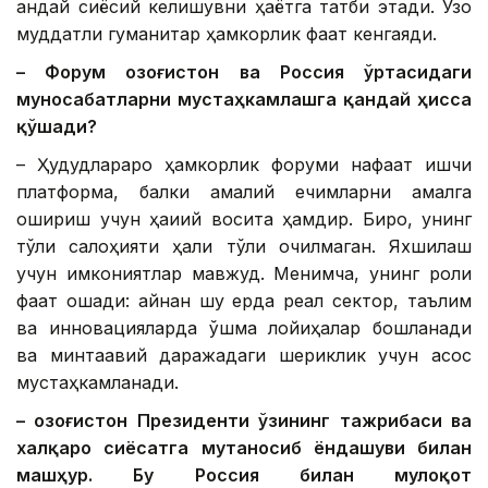
қандай сиёсий келишувни ҳаётга татбиқ этади. Узоқ
муддатли гуманитар ҳамкорлик фақат кенгаяди.
– Форум Қозоғистон ва Россия ўртасидаги
муносабатларни мустаҳкамлашга қандай ҳисса
қўшади?
– Ҳудудлараро ҳамкорлик форуми нафақат ишчи
платформа, балки амалий ечимларни амалга
ошириш учун ҳақиқий восита ҳамдир. Бироқ, унинг
тўлиқ салоҳияти ҳали тўлиқ очилмаган. Яхшилаш
учун имкониятлар мавжуд. Менимча, унинг роли
фақат ошади: айнан шу ерда реал сектор, таълим
ва инновацияларда қўшма лойиҳалар бошланади
ва минтақавий даражадаги шериклик учун асос
мустаҳкамланади.
– Қозоғистон Президенти ўзининг тажрибаси ва
халқаро сиёсатга мутаносиб ёндашуви билан
машҳур. Бу Россия билан мулоқот