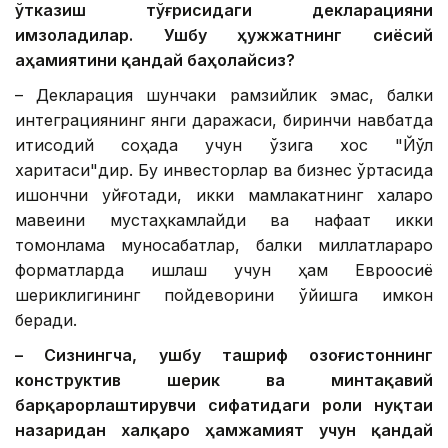
ўтказиш тўғрисидаги декларацияни
имзоладилар. Ушбу ҳужжатнинг сиёсий
аҳамиятини қандай баҳолайсиз?
– Декларация шунчаки рамзийлик эмас, балки
интеграциянинг янги даражаси, биринчи навбатда
иқтисодий соҳада учун ўзига хос "Йўл
харитаси"дир. Бу инвесторлар ва бизнес ўртасида
ишончни уйғотади, икки мамлакатнинг халқаро
мавқеини мустаҳкамлайди ва нафақат икки
томонлама муносабатлар, балки миллатлараро
форматларда ишлаш учун ҳам Евроосиё
шериклигининг пойдеворини қўйишга имкон
беради.
– Сизнингча, ушбу ташриф Қозоғистоннинг
конструктив шерик ва минтақавий
барқарорлаштирувчи сифатидаги роли нуқтаи
назаридан халқаро ҳамжамият учун қандай