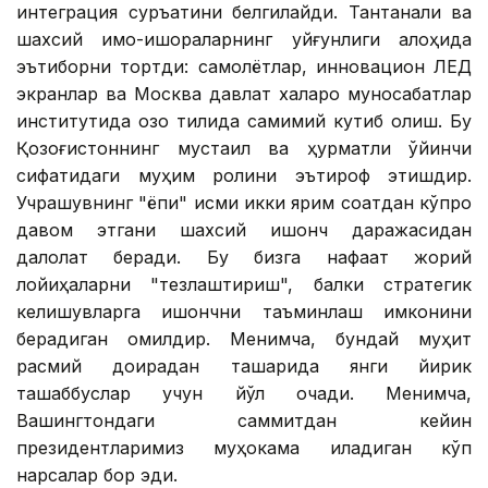
интеграция суръатини белгилайди. Тантанали ва
шахсий имо-ишораларнинг уйғунлиги алоҳида
эътиборни тортди: самолётлар, инновацион ЛEД
экранлар ва Москва давлат халқаро муносабатлар
институтида қозоқ тилида самимий кутиб олиш. Бу
Қозоғистоннинг мустақил ва ҳурматли ўйинчи
сифатидаги муҳим ролини эътироф этишдир.
Учрашувнинг "ёпиқ" қисми икки ярим соатдан кўпроқ
давом этгани шахсий ишонч даражасидан
далолат беради. Бу бизга нафақат жорий
лойиҳаларни "тезлаштириш", балки стратегик
келишувларга ишончни таъминлаш имконини
берадиган омилдир. Менимча, бундай муҳит
расмий доирадан ташқарида янги йирик
ташаббуслар учун йўл очади. Менимча,
Вашингтондаги саммитдан кейин
президентларимиз муҳокама қиладиган кўп
нарсалар бор эди.