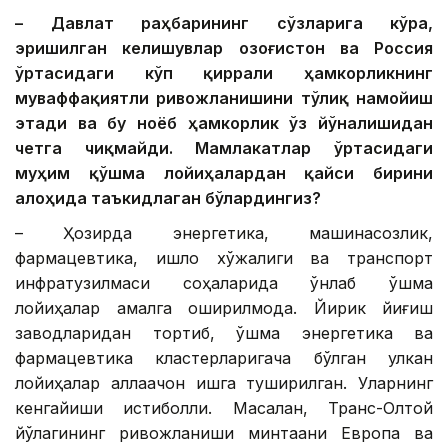
– Давлат раҳбарининг сўзларига кўра,
эришилган келишувлар Қозоғистон ва Россия
ўртасидаги кўп қиррали ҳамкорликнинг
муваффақиятли ривожланишини тўлиқ намойиш
этади ва бу ноёб ҳамкорлик ўз йўналишидан
четга чиқмайди. Мамлакатлар ўртасидаги
муҳим қўшма лойиҳалардан қайси бирини
алоҳида таъкидлаган бўлардингиз?
– Ҳозирда энергетика, машинасозлик,
фармацевтика, қишлоқ хўжалиги ва транспорт
инфратузилмаси соҳаларида ўнлаб қўшма
лойиҳалар амалга оширилмоқда. Йирик йиғиш
заводларидан тортиб, қўшма энергетика ва
фармацевтика кластерларигача бўлган улкан
лойиҳалар аллақачон ишга туширилган. Уларнинг
кенгайиши истиқболли. Масалан, Транс-Олтой
йўлагининг ривожланиши минтақани Европа ва