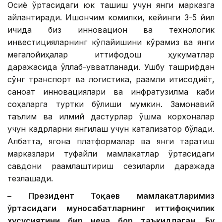
Осиё ўртасидаги юк ташиш учун янги марказга
айлантиради. Ишончим комилки, кейинги 3-5 йил
ичида биз инновацион ва технологик
инвестицияларнинг кўпайишини кўрамиз ва янги
мегалойиҳалар иттифоқдош ҳукуматлар
даражасида қўллаб-қувватланади. Ушбу ташрифдан
сўнг транспорт ва логистика, рақамли иқтисодиёт,
саноат инновациялари ва инфратузилма каби
соҳаларга туртки бўлиши мумкин. Замонавий
таълим ва илмий дастурлар қўшма корхоналар
учун кадрларни янгилаш учун катализатор бўлади.
Албатта, ягона платформалар ва янги тарқатиш
марказлари туфайли мамлакатлар ўртасидаги
савдони рақамлаштириш сезиларли даражада
тезлашади.
– Президент Тоқаев мамлакатларимиз
ўртасидаги муносабатларнинг иттифоқчилик
хусусиятини бир неча бор таъкидлаган. Бу