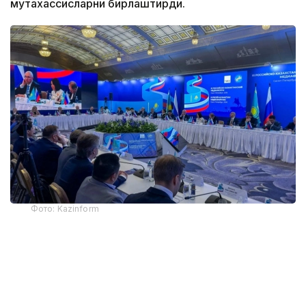
мутахассисларни бирлаштирди.
Фото: Kazinform
Форумнинг асосий мавзулари сунъий интеллект
даврида журналистиканинг истиқболлари ва
қийинчиликлари, рақамли технологиялардан
фойдаланиш, ортиқча ва ишончсиз маълумотларга