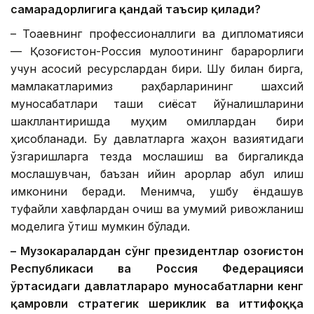
самарадорлигига қандай таъсир қилади?
– Тоқаевнинг профессионаллиги ва дипломатияси
— Қозоғистон-Россия мулоқотининг барқарорлиги
учун асосий ресурслардан бири. Шу билан бирга,
мамлакатларимиз раҳбарларининг шахсий
муносабатлари ташқи сиёсат йўналишларини
шакллантиришда муҳим омиллардан бири
ҳисобланади. Бу давлатларга жаҳон вазиятидаги
ўзгаришларга тезда мослашиш ва биргаликда
мослашувчан, баъзан қийин қарорлар қабул қилиш
имконини беради. Менимча, ушбу ёндашув
туфайли хавфлардан қочиш ва умумий ривожланиш
моделига ўтиш мумкин бўлади.
– Музокаралардан сўнг президентлар Қозоғистон
Республикаси ва Россия Федерацияси
ўртасидаги давлатлараро муносабатларни кенг
қамровли стратегик шериклик ва иттифоққа