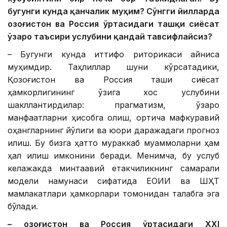
бугунги кунда қанчалик муҳим? Сўнгги йилларда
Қозоғистон ва Россия ўртасидаги ташқи сиёсат
ўзаро таъсири услубини қандай тавсифлайсиз?
– Бугунги кунда иттифоқ риторикаси айниқса
муҳимдир. Таҳлиллар шуни кўрсатадики,
Қозоғистон ва Россия ташқи сиёсат
ҳамкорлигининг ўзига хос услубини
шакллантирдилар: прагматизм, ўзаро
манфаатларни ҳисобга олиш, ортиқча мафкуравий
оҳангларнинг йўқлиги ва юқори даражадаги прогноз
қилиш. Бу бизга ҳатто мураккаб муаммоларни ҳам
ҳал қилиш имконини беради. Менимча, бу услуб
келажакда минтақавий етакчиликнинг самарали
модели намунаси сифатида ЕОИИ ва ШҲТ
мамлакатлари ҳамкорлари томонидан талабга эга
бўлади.
– Қозоғистон ва Россия ўртасидаги ХХI