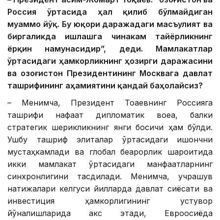
Россия ўртасида ҳал қилиб бўлмайдиган
муаммо йўқ. Бу юқори даражадаги масъулият ва
биргаликда ишлашга чинакам тайёрликнинг
ёрқин намунасидир”, деди. Мамлакатлар
ўртасидаги ҳамкорликнинг ҳозирги даражасини
ва Қозоғистон Президентининг Москвага давлат
ташрифининг аҳамиятини қандай баҳолайсиз?
– Менимча, Президент Тоқаевнинг Россияга
ташрифи нафақат дипломатик воқеа, балки
стратегик шерикликнинг янги босқичи ҳам бўлди.
Ушбу ташриф элиталар ўртасидаги ишончни
мустаҳкамлади ва глобал беқарорлик шароитида
икки мамлакат ўртасидаги манфаатларнинг
синхронлигини тасдиқлади. Менимча, учрашув
натижалари келгуси йилларда давлат сиёсати ва
инвестиция ҳамкорлигининг устувор
йўналишларида акс этади, Евроосиёда