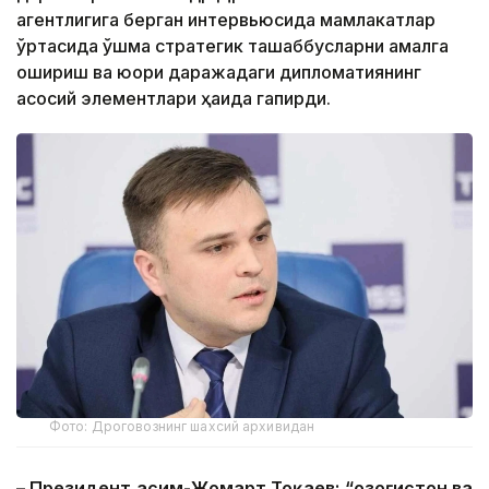
агентлигига берган интервьюсида мамлакатлар
ўртасида қўшма стратегик ташаббусларни амалга
ошириш ва юқори даражадаги дипломатиянинг
асосий элементлари ҳақида гапирди.
Фото: Дроговознинг шахсий архивидан
– Президент Қасим-Жомарт Тоқаев: “Қозоғистон ва