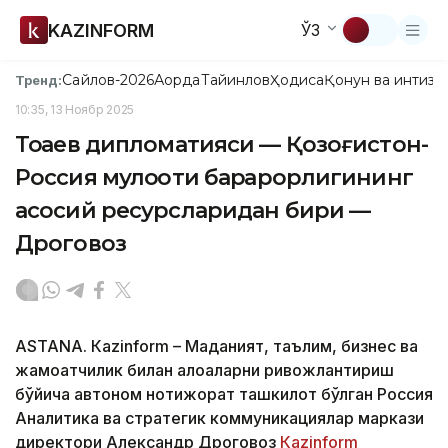
KAZINFORM
ЎЗ
Сайлов-2026
Ақорда
Тайинлов
Ҳодиса
Қонун ва интизо
Тренд:
10:35, 13 Ноябр 2025
Тоқаев дипломатияси — Қозоғистон-
Россия мулоқоти барқарорлигининг
асосий ресурсларидан бири —
Дроговоз
ASTANА. Кazinform – Маданият, таълим, бизнес ва
жамоатчилик билан алоқаларни ривожлантириш
бўйича автоном нотижорат ташкилот бўлган Россия
Аналитика ва стратегик коммуникациялар маркази
директори Александр Дроговоз
Каzinform