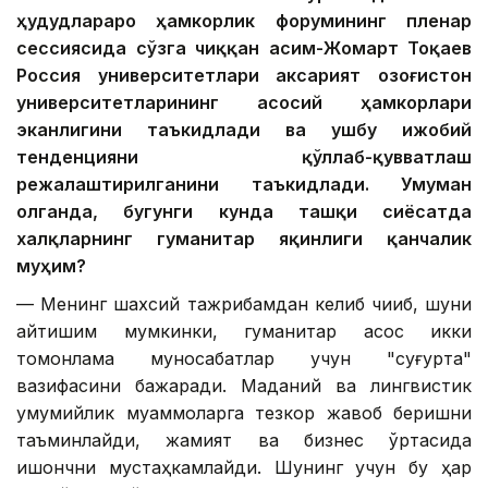
ҳудудлараро ҳамкорлик форумининг пленар
сессиясида сўзга чиққан Қасим-Жомарт Тоқаев
Россия университетлари аксарият Қозоғистон
университетларининг асосий ҳамкорлари
эканлигини таъкидлади ва ушбу ижобий
тенденцияни қўллаб-қувватлаш
режалаштирилганини таъкидлади. Умуман
олганда, бугунги кунда ташқи сиёсатда
халқларнинг гуманитар яқинлиги қанчалик
муҳим?
— Менинг шахсий тажрибамдан келиб чиқиб, шуни
айтишим мумкинки, гуманитар асос икки
томонлама муносабатлар учун "суғурта"
вазифасини бажаради. Маданий ва лингвистик
умумийлик муаммоларга тезкор жавоб беришни
таъминлайди, жамият ва бизнес ўртасида
ишончни мустаҳкамлайди. Шунинг учун бу ҳар