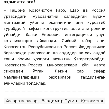
аҳамиятга эга?
– Ташриф Қозоғистон Ғарб, Шарқ ва Россия
ўртасидаги мувозанатни сақлайдиган муҳим
минтақавий ўйинчи эканлигини аниқ кўрсатиб
турибди. У нафақат конструктив воситачи ролини
ўйнайди, балки Евроосиё интеграцияси учун
катализаторга айланади. Сиёсий хабар аниқ:
Қозоғистон Республикаси ва Россия Федерацияси
биргаликда ривожланишга содиқдир ва ҳеч қандай
ташқи босим ҳозирги вазиятни ўзгартирмайди.
Қозоғистон-Россия муносабатлари кўп марта
синовдан ўтган. Лекин ҳар сафар
мамлакатларимиз раҳбарлари тасдиқланган
ечимларни топдилар.
Халқаро алоқалар
Владимир Путин
Қозоғистон 