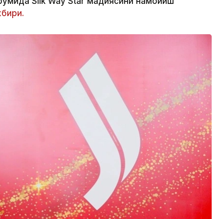
умида Silk Way Star мадҳиясини намойиш
бири.