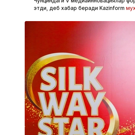
Чунциндаги V медиаинновациялар фор
этди, деб хабар беради Kazinform
мух