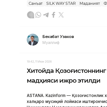
Санъат
SILK WAY STAR
Маданият
Ф
Бекабат Узаков
Муаллиф
19:42, 11 Июн 2026
Хитойда Қозоғистоннинг 
мадҳияси ижро этилди
ASTANA. Kazinform — Қозоғистонлик хо
халқаро мусиқий лойиҳаси иштирокчис