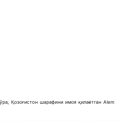
кўра, Қозоғистон шарафини ҳимоя қилаётган Аlem