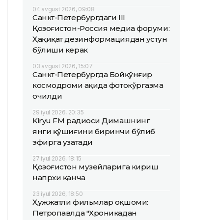
04 avgust 2026, 09:08
Санкт-Петербургдаги III
Қозоғистон-Россия медиа форуми:
Ҳақиқат дезинформациядан устун
бўлиши керак
03 avgust 2026, 15:07
Санкт-Петербургда Бойқўнғир
космодроми ҳақида фотокўргазма
очилди
29 iyul 2026, 20:35
Kiryu FM радиоси Димашнинг
янги қўшиғини биринчи бўлиб
эфирга узатади
27 iyul 2026, 18:15
Қозоғистон музейларига кириш
напрхи қанча
23 iyul 2026, 18:50
Ҳужжатли фильмлар оқшоми:
Петропавлда "Хроникадан