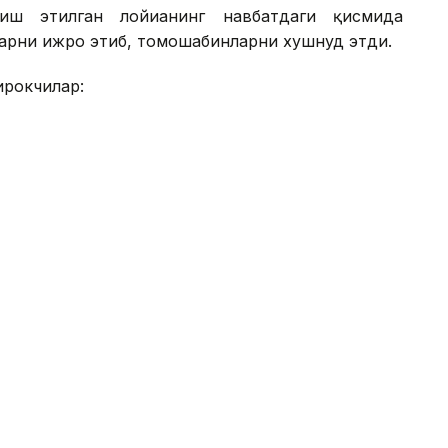
иш этилган лойиҳанинг навбатдаги қисмида
арни ижро этиб, томошабинларни хушнуд этди.
ирокчилар: