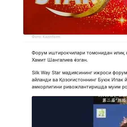
Фото: Kazinform
Форум иштирокчилари томонидан илиқ к
Хамит Шангалиев ёзган.
Silk Way Star мадҳиясининг ижроси фору
айланди ва Қозоғистоннинг Буюк Ипак й
ҳамкорлигини ривожлантиришда муҳим р