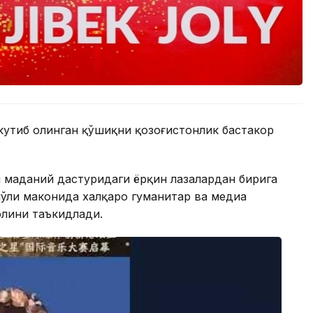
утиб олинган қўшиқни қозоғистонлик бастакор
м маданий дастуридаги ёрқин лаҳзалардан бирига
ўли маконида халқаро гуманитар ва медиа
олини таъкидлади.