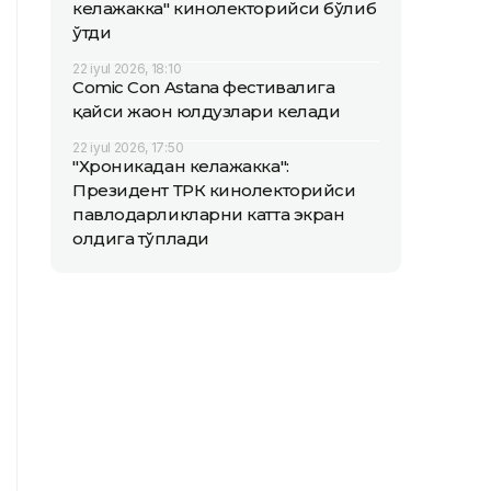
келажакка" кинолекторийси бўлиб
ўтди
22 iyul 2026, 18:10
Comic Con Astana фестивалига
қайси жаҳон юлдузлари келади
22 iyul 2026, 17:50
"Хроникадан келажакка":
Президент ТРК кинолекторийси
павлодарликларни катта экран
олдига тўплади