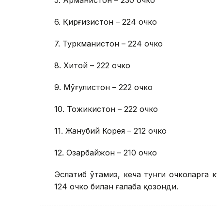
5. Арманистон – 230 очко
6. Қирғизистон – 224 очко
7. Туркманистон – 224 очко
8. Хитой – 222 очко
9. Мўғулистон – 222 очко
10. Тожикистон – 222 очко
11. Жанубий Корея – 212 очко
12. Озарбайжон – 210 очко
Эслатиб ўтамиз, кеча тунги очколарга 
124 очко билан ғалаба қозонди.