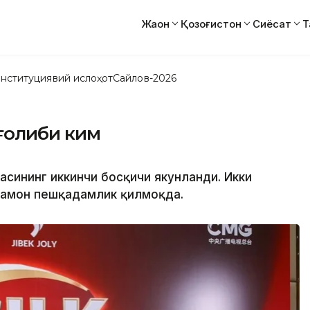
Жаҳон
Қозоғистон
Сиёсат
Т
нституциявий ислоҳот
Сайлов-2026
ч ғолиби ким
иҳасининг иккинчи босқичи якунланди. Икки
 ҳамон пешқадамлик қилмоқда.