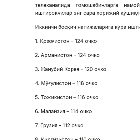
телеканалида томошабинларга намой
иштирокчилар энг сара хорижий қўшиқл
Иккинчи босқич натижаларига кўра ишт
1. Қозоғистон – 124 очко
2. Арманистон – 124 очко
3. Жанубий Корея – 120 очко
4. Мўғулистон – 118 очко
5. Тожикистон – 116 очко
6. Малайзия – 114 очко
7. Грузия – 112 очко
8. Қирғизистон – 110 очко