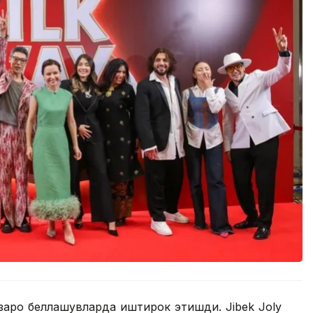
заро беллашувларда иштирок этишди. Jibek Joly