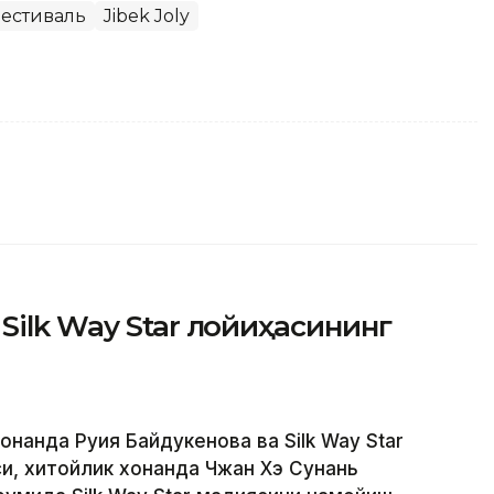
естиваль
Jibek Joly
Silk Way Star лойиҳасининг
нанда Руҳия Байдукенова ва Silk Way Star
и, хитойлик хонанда Чжан Хэ Сунань