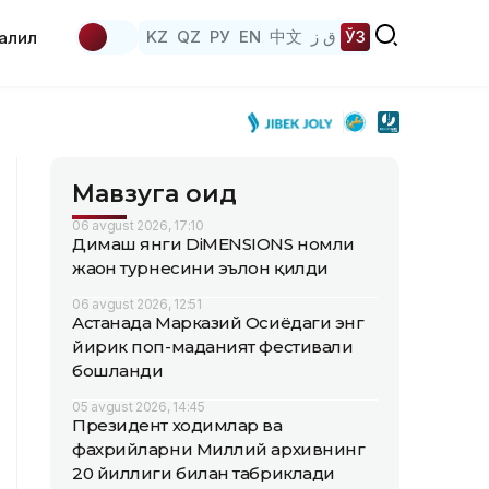
KZ
QZ
РУ
EN
中文
ق ز
ЎЗ
аҳлил
Мавзуга оид
06 avgust 2026, 17:10
Димаш янги DiMENSIONS номли
жаҳон турнесини эълон қилди
06 avgust 2026, 12:51
Астанада Марказий Осиёдаги энг
йирик поп-маданият фестивали
бошланди
05 avgust 2026, 14:45
Президент ходимлар ва
фахрийларни Миллий архивнинг
20 йиллиги билан табриклади