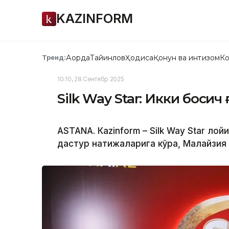
KAZINFORM
Ақорда
Тайинлов
Ҳодиса
Қонун ва интизом
Ко
Тренд:
10:10, 28 Сентябр 2025
Silk Way Star: Икки босқи
ASTANА. Кazinform – Silk Way Star лой
дастур натижаларига кўра, Малайзия