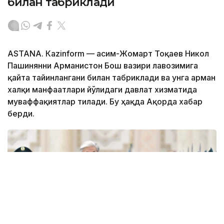
билан табриклади
ASTANА. Кazinform — Қасим-Жомарт Тоқаев Никол
Пашинянни Арманистон Бош вазири лавозимига
қайта тайинлангани билан табриклади ва унга арман
халқи манфаатлари йўлидаги давлат хизматида
муваффақиятлар тилади. Бу ҳақда Ақорда хабар
берди.