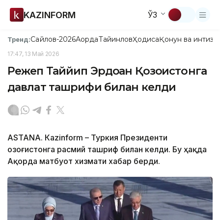
KAZINFORM
ЎЗ
Сайлов-2026
Ақорда
Тайинлов
Ҳодиса
Қонун ва интизо
Тренд:
17:47, 13 Май 2026
Режеп Таййип Эрдоған Қозоғистонга
давлат ташрифи билан келди
ASTANА. Кazinform – Туркия Президенти
Қозоғистонга расмий ташриф билан келди. Бу ҳақда
Ақорда матбуот хизмати хабар берди.