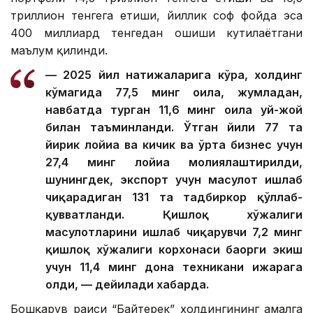
триллион тенгега етиши, йиллик соф фойда эса
400 миллиард тенгедан ошиши кутилаётгани
маълум қилинди.
— 2025 йил натижаларига кўра, холдинг
кўмагида 77,5 минг оила, жумладан,
навбатда турган 11,6 минг оила уй-жой
билан таъминланди. Ўтган йили 77 та
йирик лойиҳа ва кичик ва ўрта бизнес учун
27,4 минг лойиҳа молиялаштирилди,
шунингдек, экспорт учун маҳсулот ишлаб
чиқарадиган 131 та тадбиркор қўллаб-
қувватланди. Қишлоқ хўжалиги
маҳсулотларини ишлаб чиқарувчи 7,2 минг
қишлоқ хўжалиги корхонаси баҳорги экиш
учун 11,4 минг дона техникани ижарага
олди, — дейилади хабарда.
Бошқарув раиси “Байтерек” холдингининг амалга