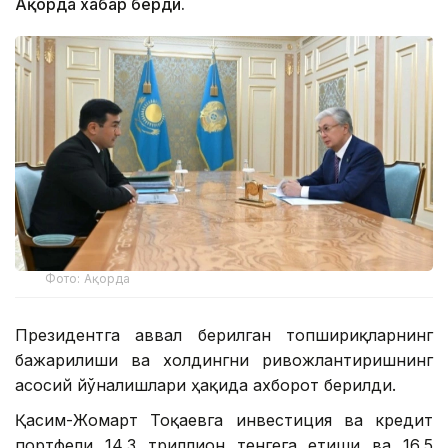
Ақорда хабар берди.
Фото: Ақорда
Президентга аввал берилган топшириқларнинг
бажарилиши ва холдингни ривожлантиришнинг
асосий йўналишлари ҳақида ахборот берилди.
Қасим-Жомарт Тоқаевга инвестиция ва кредит
портфели 14,3 триллион тенгега етиши ва 16,5