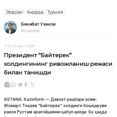
Эрдоған
Ақорда
Туркия
Бекабат Узаков
Муаллиф
17:12, 05 Август 2026
Президент “Байтерек”
холдингининг ривожланиш режаси
билан танишди
ASTANА. Каzinform — Давлат раҳбари Қасим-
Жомарт Тоқаев “Байтерек” холдинги бошқаруви
раиси Рустам Қарағойшинни қабул қилди. Бу ҳақда