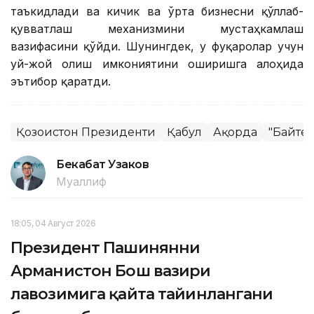
таъкидлади ва кичик ва ўрта бизнесни қўллаб-
қувватлаш механизмини мустаҳкамлаш
вазифасини қўйди. Шунингдек, у фуқаролар учун
уй-жой олиш имкониятини оширишга алоҳида
эътибор қаратди.
Қозоғистон Президенти
Қабул
Ақорда
"Байте
Бекабат Узаков
Муаллиф
18:05, 04 Август 2026
Президент Пашинянни
Арманистон Бош вазири
лавозимига қайта тайинлангани