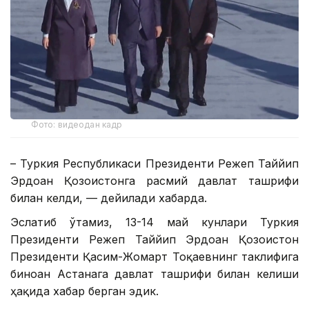
Фото: видеодан кадр
– Туркия Республикаси Президенти Режеп Таййип
Эрдоған Қозоғистонга расмий давлат ташрифи
билан келди, — дейилади хабарда.
Эслатиб ўтамиз, 13-14 май кунлари Туркия
Президенти Режеп Таййип Эрдоған Қозоғистон
Президенти Қасим-Жомарт Тоқаевнинг таклифига
биноан Астанага давлат ташрифи билан келиши
ҳақида хабар берган эдик.