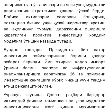
оширилаётган ўзгаришлари ва янги узоқ муддатли
ривожланиш стратегияси ҳақида сўзлаб берди.
Лойиҳа активларни самарали бошқариш,
потенциал бизнес учун қулай шароитлар яратиш
ва аҳолининг турмуш даражасини оширишга
қаратилган проактив инвестиция холдинг
моделига ўтишни назарда тутади.
Бундан ташқари, Президентга бир қатор
инвестиция лойиҳаларининг бориши ҳақида
ахборот берилди. Йил охирига қадар импорт
ўрнини босиш, экспорт ва инфратузилмани
ривожлантиришга қаратилган 26 та лойиҳани
Инвестиция кенгашига кўриб чиқиш учун тақдим
этиш режалаштирилган.
Учрашув якунида Давлат раҳбари барқарор
иқтисодий ўсишни таъминлаш ва узоқ муддатли
инвестицияларни жалб қилиш муҳимлигини