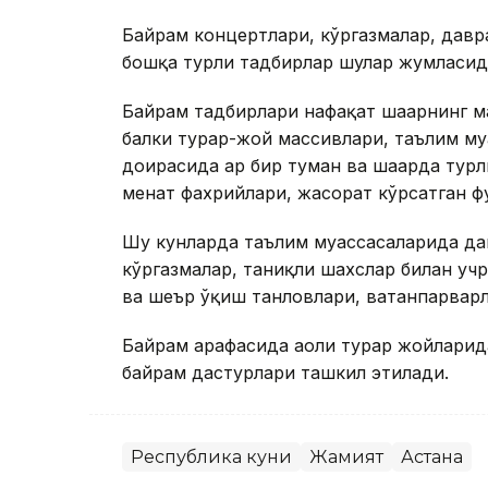
Байрам концертлари, кўргазмалар, давра
бошқа турли тадбирлар шулар жумласид
Байрам тадбирлари нафақат шаҳарнинг м
балки турар-жой массивлари, таълим муа
доирасида ҳар бир туман ва шаҳарда турл
меҳнат фахрийлари, жасорат кўрсатган 
Шу кунларда таълим муассасаларида дав
кўргазмалар, таниқли шахслар билан уч
ва шеър ўқиш танловлари, ватанпарварл
Байрам арафасида аҳоли турар жойлари
байрам дастурлари ташкил этилади.
Республика куни
Жамият
Астана