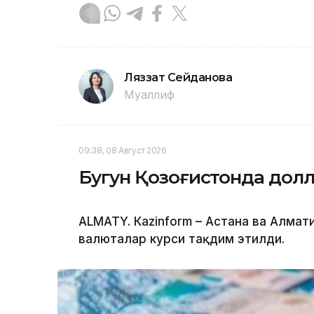
Ляззат Сейданова
Муаллиф
09:38, 08 Август 2026
Бугун Қозоғистонда долл
ALMATY. Кazinform – Астана ва Алма
валюталар курси тақдим этилди.