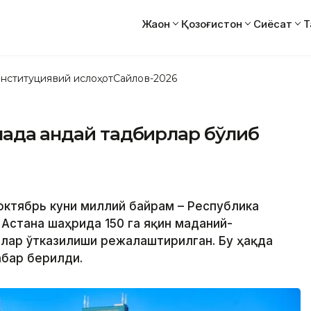
Жаҳон
Қозоғистон
Сиёсат
Т
нституциявий ислоҳот
Сайлов-2026
ада қандай тадбирлар бўлиб
 октябрь куни миллий байрам – Республика
Астана шаҳрида 150 га яқин маданий-
лар ўтказилиши режалаштирилган. Бу ҳақда
абар берилди.