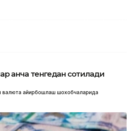
ар қанча тенгедан сотилади
ти валюта айирбошлаш шохобчаларида