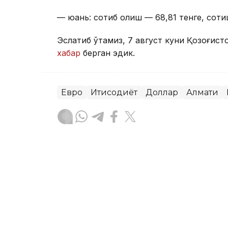
— юань: сотиб олиш — 68,81 тенге, соти
Эслатиб ўтамиз, 7 август куни Қозоғист
хабар
берган эдик.
Евро
Иқтисодиёт
Доллар
Алмати
Бекабат Узаков
Муаллиф
20:10, 07 Август 2026