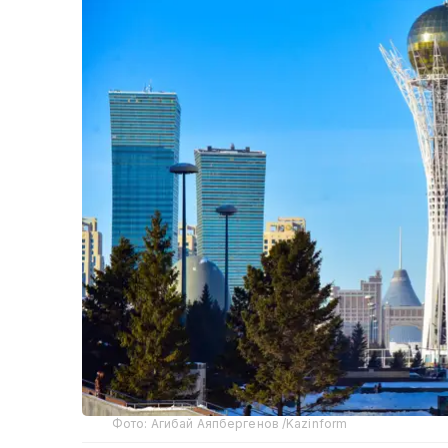
Фото: Агибай Аяпбергенов /Kazinform