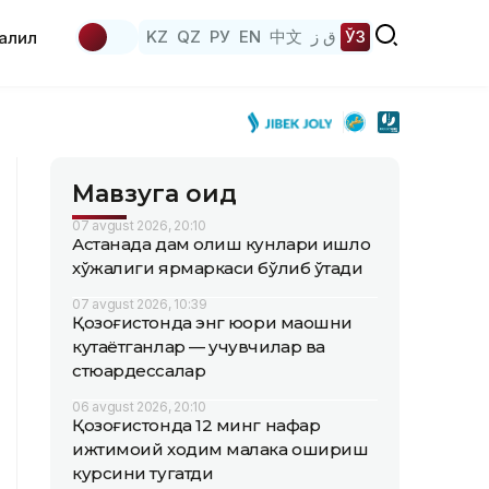
KZ
QZ
РУ
EN
中文
ق ز
ЎЗ
аҳлил
Мавзуга оид
07 avgust 2026, 20:10
Астанада дам олиш кунлари қишлоқ
хўжалиги ярмаркаси бўлиб ўтади
07 avgust 2026, 10:39
Қозоғистонда энг юқори маошни
кутаётганлар — учувчилар ва
стюардессалар
06 avgust 2026, 20:10
Қозоғистонда 12 минг нафар
ижтимоий ходим малака ошириш
курсини тугатди