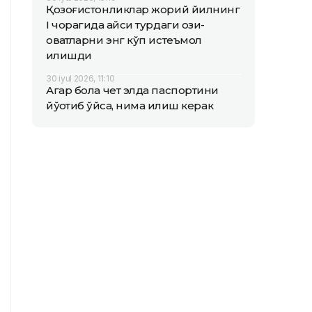
Қозоғистонликлар жорий йилнинг
I чорагида қайси турдаги озиқ-
овқатларни энг кўп истеъмол
қилишди
30 iyul 2026, 11:10
Агар бола чет элда паспортини
йўқотиб қўйса, нима қилиш керак