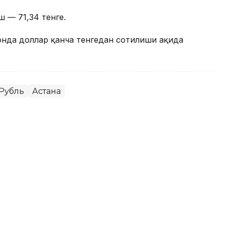
ш — 71,34 тенге.
онда доллар қанча тенгедан сотилиши ҳақида
Рубль
Астана