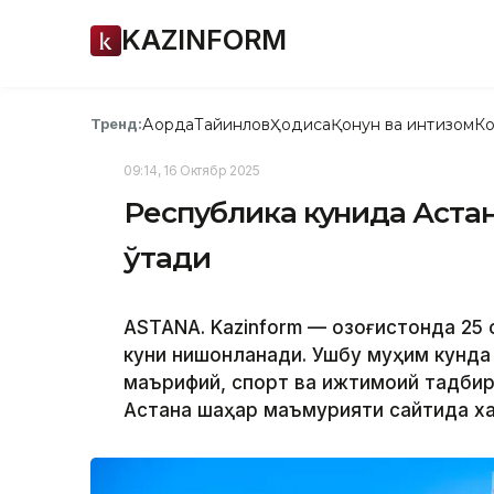
KAZINFORM
Ақорда
Тайинлов
Ҳодиса
Қонун ва интизом
Ко
Тренд:
09:14, 16 Октябр 2025
Республика кунида Астан
ўтади
ASTANA. Kazinform — Қозоғистонда 25
куни нишонланади. Ушбу муҳим кунда 
маърифий, спорт ва ижтимоий тадбир
Астана шаҳар маъмурияти сайтида х