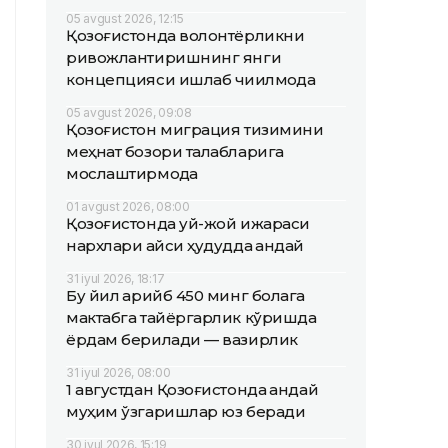
05 avgust 2026, 12:15
Қозоғистонда волонтёрликни
ривожлантиришнинг янги
концепцияси ишлаб чиқилмоқда
05 avgust 2026, 09:08
Қозоғистон миграция тизимини
меҳнат бозори талабларига
мослаштирмоқда
01 avgust 2026, 08:00
Қозоғистонда уй-жой ижараси
нархлари қайси ҳудудда қандай
31 iyul 2026, 18:17
Бу йил қарийб 450 минг болага
мактабга тайёргарлик кўришда
ёрдам берилади — вазирлик
31 iyul 2026, 08:00
1 августдан Қозоғистонда қандай
муҳим ўзгаришлар юз беради
30 iyul 2026, 15:19