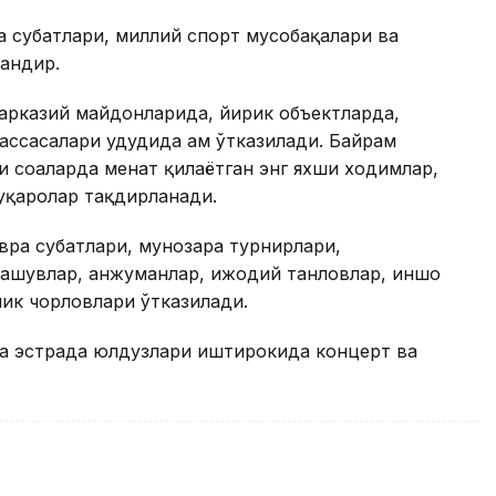
 суҳбатлари, миллий спорт мусобақалари ва
андир.
арказий майдонларида, йирик объектларда,
ссасалари ҳудудида ҳам ўтказилади. Байрам
и соҳаларда меҳнат қилаётган энг яхши ходимлар,
фуқаролар тақдирланади.
ра суҳбатлари, мунозара турнирлари,
рашувлар, анжуманлар, ижодий танловлар, иншо
ик чорловлари ўтказилади.
да эстрада юлдузлари иштирокида концерт ва