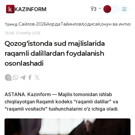
KAZINFORM
ЎЗ
Сайлов-2026
Ақорда
Тайинлов
Ҳодиса
Қонун ва интизо
Тренд:
13:08, 12 Ноябр 2025
Qozog‘istonda sud majlislarida
raqamli dalillardan foydalanish
osonlashadi
ASTANA. Kazinform — Majilis tomonidan ishlab
chiqilayotgan Raqamli kodeks “raqamli dalillar” va
“raqamli vositachi” tushunchalarini o‘z ichiga oladi.