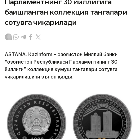
Парламентнинг 30 йиллигига
бағишланган коллекция тангалари
сотувга чиқарилади
ASTANА. Кazinform – Қозоғистон Миллий банки
“Қозоғистон Республикаси Парламентининг 30
йиллиги” коллекция кумуш тангалари сотувга
чиқарилишини эълон қилди.