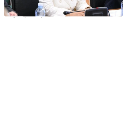
Фото: Иқтисодий тадқиқотлар институти
Унинг сўзларига кўра, Конституция — ҳар қандай
давлат ривожланишининг пойдевори. Шунинг
учун янги Конституциянинг кучга кириши
Қозоғистон учун тарихий аҳамиятга эга янги
даврнинг бошланишини англатади.
— Янги Конституцияни қозоқ жамиятининг
янги ривожланиш босқичига ўтиши учун
асос бўлиб хизмат қиладиган муҳим
ҳужжат сифатида баҳолаш мумкин. У
мамлакатимиз сиёсий ривожланишининг
тарихий хусусиятларини замонавий
давлат бошқаруви тамойиллари ва давр
талаблари билан бирлаштиради, — деди