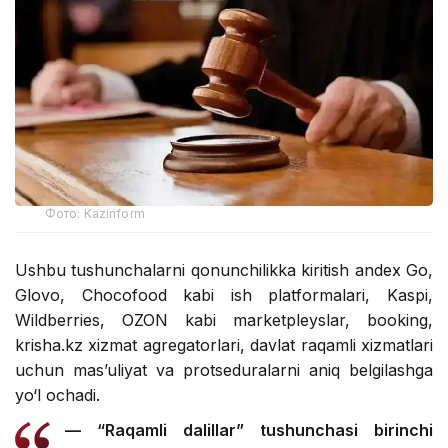
Фото: Kazinform
Ushbu tushunchalarni qonunchilikka kiritish andex Go,
Glovo, Chocofood kabi ish platformalari, Kaspi,
Wildberries, OZON kabi marketpleyslar, booking,
krisha.kz xizmat agregatorlari, davlat raqamli xizmatlari
uchun mas’uliyat va protseduralarni aniq belgilashga
yo‘l ochadi.
— “Raqamli dalillar” tushunchasi birinchi