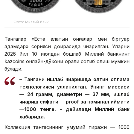
Фото: Миллий банк
Тангалар «Есте қалатын оқиғалар мен біртуар
адамдар» серияси доирасида чиқарилган. Уларни
2026 йил 10 июлдан бошлаб Миллий банкнинг
kazcoins онлайн-дўкони орқали сотиб олиш мумкин
бўлади.
– Тангани ишлаб чиқаришда олтин қоплама
технологияси қўлланилган. Унинг массаси
— 24 грамм, диаметри — 37 мм, ишлаб
чиқариш сифати — proof ва номинал қиймати
—1000 тенге, – дейилади Миллий банк
хабарида.
Коллекция тангасининг умумий тиражи — 1000