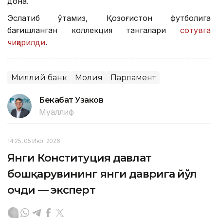
дона.
Эслатиб ўтамиз, Қозоғистон футболига
бағишланган коллекция тангалари
сотувга
чиқарилди
.
Миллий банк
Молия
Парламент
Бекабат Узаков
Муаллиф
14:25, 05 Июл 2026
Янги Конституция давлат
бошқарувининг янги даврига йўл
очди — эксперт