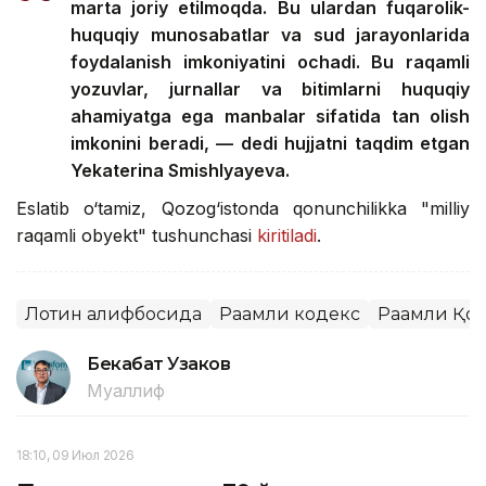
marta joriy etilmoqda. Bu ulardan fuqarolik-
huquqiy munosabatlar va sud jarayonlarida
foydalanish imkoniyatini ochadi. Bu raqamli
yozuvlar, jurnallar va bitimlarni huquqiy
ahamiyatga ega manbalar sifatida tan olish
imkonini beradi, — dedi hujjatni taqdim etgan
Yekaterina Smishlyayeva.
Eslatib o‘tamiz, Qozog‘istonda qonunchilikka "milliy
raqamli obyekt" tushunchasi
kiritiladi
.
Лотин алифбосида
Рақамли кодекс
Рақамли Қо
Бекабат Узаков
Муаллиф
18:10, 09 Июл 2026