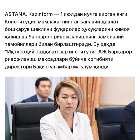
ASTANА. Кazinform — 1 июлдан кучга кирган янги
Конституция мамлакатнинг анъанавий давлат
бошқарув шаклини фуқаролар ҳуқуқларини ҳимоя
қилиш ва барқарор ривожланишнинг замонавий
тамойиллари билан бирлаштиради. Бу ҳақда
“Иқтисодий тадқиқотлар институти” АЖ Барқарор
ривожланиш мақсадлари бўйича котибияти
директори Бақитгул Қамбар маълум қилди.