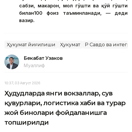
сабзи, макарон, мол гўшти ва қўй гўшти
билан100 фоиз таъминланади, — деди
вазир.
Ҳукумат йиғилиши
Ҳукумат
ҚР Савдо ва интег
Бекабат Узаков
Муаллиф
10:37, 03 Август 2026
Ҳудудларда янги вокзаллар, сув
қувурлари, логистика хаби ва турар
жой бинолари фойдаланишга
топширилди