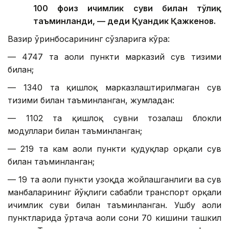
100 фоиз ичимлик суви билан тўлиқ
таъминланди, — деди Қуандик Қажкенов.
Вазир ўринбосарининг сўзларига кўра:
— 4747 та аҳоли пункти марказий сув тизими
билан;
— 1340 та қишлоқ марказлаштирилмаган сув
тизими билан таъминланган, жумладан:
— 1102 та қишлоқ сувни тозалаш блокли
модуллари билан таъминланган;
— 219 та кам аҳоли пункти қудуқлар орқали сув
билан таъминланган;
— 19 та аҳоли пункти узоқда жойлашганлиги ва сув
манбаларининг йўқлиги сабабли транспорт орқали
ичимлик суви билан таъминланган. Ушбу аҳоли
пунктларида ўртача аҳоли сони 70 кишини ташкил