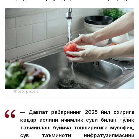
Фото: pexels
— Давлат раҳбарининг 2025 йил охирига
қадар аҳолини ичимлик суви билан тўлиқ
таъминлаш бўйича топшириғига мувофиқ,
сув таъминоти инфратузилмасини