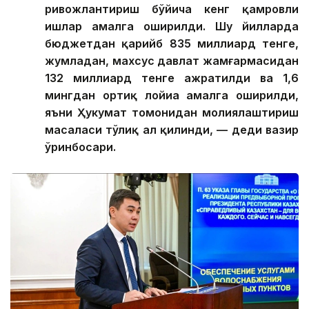
ривожлантириш бўйича кенг қамровли
ишлар амалга оширилди. Шу йилларда
бюджетдан қарийб 835 миллиард тенге,
жумладан, махсус давлат жамғармасидан
132 миллиард тенге ажратилди ва 1,6
мингдан ортиқ лойиҳа амалга оширилди,
яъни Ҳукумат томонидан молиялаштириш
масаласи тўлиқ ҳал қилинди, — деди вазир
ўринбосари.