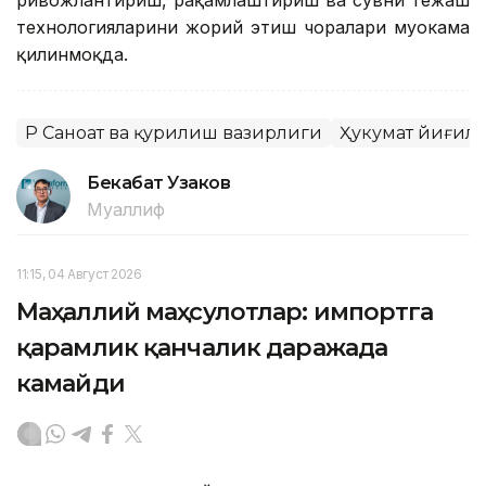
ривожлантириш, рақамлаштириш ва сувни тежаш
технологияларини жорий этиш чоралари муҳокама
қилинмоқда.
ҚР Саноат ва қурилиш вазирлиги
Ҳукумат йиғил
Бекабат Узаков
Муаллиф
11:15, 04 Август 2026
Маҳаллий маҳсулотлар: импортга
қарамлик қанчалик даражада
камайди