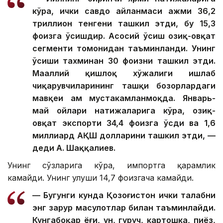
кўра, ички савдо айланмаси ҳажми 36,2
триллион тенгени ташкил этди, бу 15,3
фоизга ўсишдир. Асосий ўсиш озиқ-овқат
сегменти томонидан таъминланди. Унинг
ўсиши тахминан 30 фоизни ташкил этди.
Маҳаллий қишлоқ хўжалиги ишлаб
чиқарувчиларининг ташқи бозорлардаги
мавқеи ҳам мустаҳкамланмоқда. Январь-
май ойлари натижаларига кўра, озиқ-
овқат экспорти 34,4 фоизга ўсди ва 1,6
миллиард АҚШ долларини ташкил этди, —
деди А. Шаққалиев.
Унинг сўзларига кўра, импортга қарамлик
камайди. Унинг улуши 14,7 фоизгача камайди.
— Бугунги кунда Қозоғистон ички талабни
энг зарур маҳсулотлар билан таъминлайди.
Кунгабоқар ёғи, ун, гуруч, картошка, пиёз,