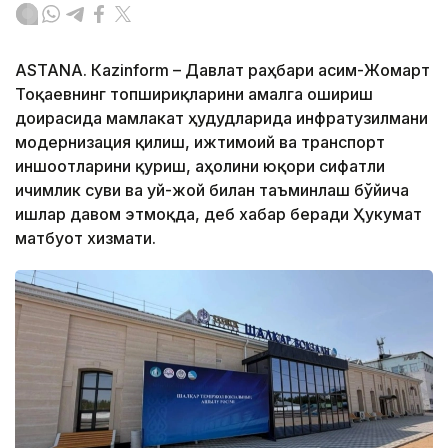
ASTANА. Кazinform – Давлат раҳбари Қасим-Жомарт
Тоқаевнинг топшириқларини амалга ошириш
доирасида мамлакат ҳудудларида инфратузилмани
модернизация қилиш, ижтимоий ва транспорт
иншоотларини қуриш, аҳолини юқори сифатли
ичимлик суви ва уй-жой билан таъминлаш бўйича
ишлар давом этмоқда, деб хабар беради Ҳукумат
матбуот хизмати.