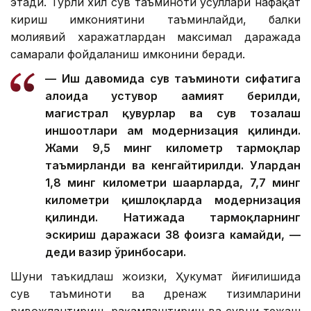
этади. Турли хил сув таъминоти усуллари нафақат
кириш имкониятини таъминлайди, балки
молиявий харажатлардан максимал даражада
самарали фойдаланиш имконини беради.
— Иш давомида сув таъминоти сифатига
алоҳида устувор аҳамият берилди,
магистрал қувурлар ва сув тозалаш
иншоотлари ҳам модернизация қилинди.
Жами 9,5 минг километр тармоқлар
таъмирланди ва кенгайтирилди. Улардан
1,8 минг километри шаҳарларда, 7,7 минг
километри қишлоқларда модернизация
қилинди. Натижада тармоқларнинг
эскириш даражаси 38 фоизга камайди, —
деди вазир ўринбосари.
Шуни таъкидлаш жоизки, Ҳукумат йиғилишида
сув таъминоти ва дренаж тизимларини