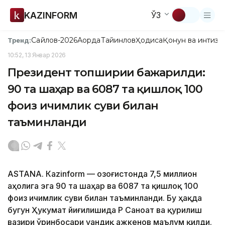
KAZINFORM
ЎЗ
Сайлов-2026
Ақорда
Тайинлов
Ҳодиса
Қонун ва интизо
Тренд:
10:52, 13 Январ 2026
Президент топшириғи бажарилди:
90 та шаҳар ва 6087 та қишлоқ 100
фоиз ичимлик суви билан
таъминланди
ASTANА. Кazinform — Қозоғистонда 7,5 миллион
аҳолига эга 90 та шаҳар ва 6087 та қишлоқ 100
фоиз ичимлик суви билан таъминланди. Бу ҳақда
бугун Ҳукумат йиғилишида ҚР Саноат ва қурилиш
вазири ўринбосари Қуандиқ Қажкенов маълум қилди.