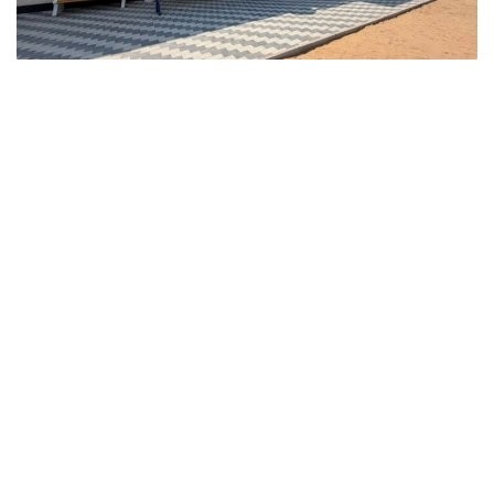
Фото: Ҳукумат
Ўтган ҳафта мамлакатнинг бир қатор ҳудудларида
янги инфратузилма лойиҳалари бошланди.
Ақмола вилоятида Курорт– Бурабай, Ақкол,
Макинск, Шортанди, Жақси, Сариоба, Ерейментау,
Еркиншилик, Оленти, Державинск, Жалтир ва
Аршали станцияларидаги темир йўл вокзалларини
реконструкция қилиш ишлари якунланди. Авария
ҳолатидаги ва эскирган бинолар ўрнига
кенгайтирилган кутиш хоналари бўлган янги
мажмуалар қурилди. Муҳандислик тармоқлари ва
платформалари тўлиқ таъмирланди, бу эса
ногирон фуқаролар учун қулай муҳит яратди.
Замонавий шамоллатиш, кондиционерлаш ва