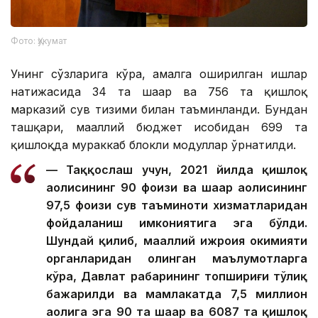
Фото: Ҳукумат
Унинг сўзларига кўра, амалга оширилган ишлар
натижасида 34 та шаҳар ва 756 та қишлоқ
марказий сув тизими билан таъминланди. Бундан
ташқари, маҳаллий бюджет ҳисобидан 699 та
қишлоқда мураккаб блокли модуллар ўрнатилди.
— Таққослаш учун, 2021 йилда қишлоқ
аҳолисининг 90 фоизи ва шаҳар аҳолисининг
97,5 фоизи сув таъминоти хизматларидан
фойдаланиш имкониятига эга бўлди.
Шундай қилиб, маҳаллий ижроия ҳокимияти
органларидан олинган маълумотларга
кўра, Давлат раҳбарининг топшириғи тўлиқ
бажарилди ва мамлакатда 7,5 миллион
аҳолига эга 90 та шаҳар ва 6087 та қишлоқ