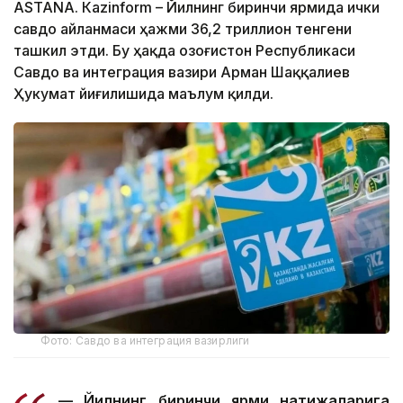
ASTANА. Кazinform – Йилнинг биринчи ярмида ички
савдо айланмаси ҳажми 36,2 триллион тенгени
ташкил этди. Бу ҳақда Қозоғистон Республикаси
Савдо ва интеграция вазири Арман Шаққалиев
Ҳукумат йиғилишида маълум қилди.
Фото: Савдо ва интеграция вазирлиги
— Йилнинг биринчи ярми натижаларига