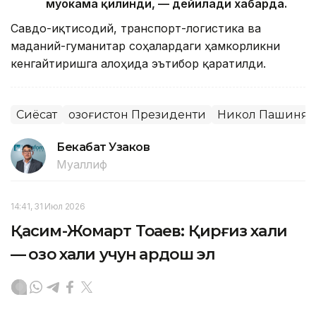
муҳокама қилинди, — дейилади хабарда.
Савдо-иқтисодий, транспорт-логистика ва
маданий-гуманитар соҳалардаги ҳамкорликни
кенгайтиришга алоҳида эътибор қаратилди.
Сиёсат
Қозоғистон Президенти
Никол Пашинян
Бекабат Узаков
Муаллиф
14:41, 31 Июл 2026
Қасим-Жомарт Тоқаев: Қирғиз халқи
— қозоқ халқи учун қардош эл