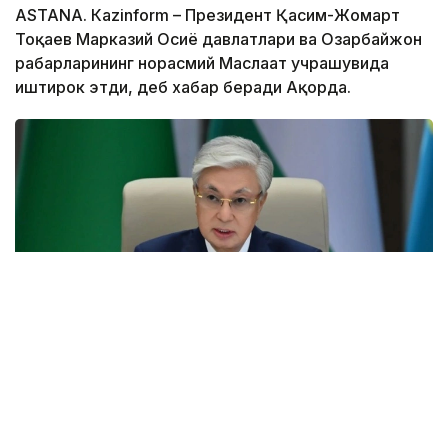
ASTANА. Кazinform – Президент Қасим-Жомарт
Тоқаев Марказий Осиё давлатлари ва Озарбайжон
раҳбарларининг норасмий Маслаҳат учрашувида
иштирок этди, деб хабар беради Ақорда.
Фото: Ақорда
Учрашувдаги нутқида Давлат раҳбари Қирғиз