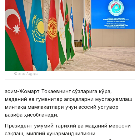
Фото: Ақорда
Қасим-Жомарт Тоқаевнинг сўзларига кўра,
маданий ва гуманитар алоқаларни мустаҳкамлаш
минтақа мамлакатлари учун асосий устувор
вазифа ҳисобланади.
Президент умумий тарихий ва маданий меросни
сақлаш, миллий ҳунармандчиликни