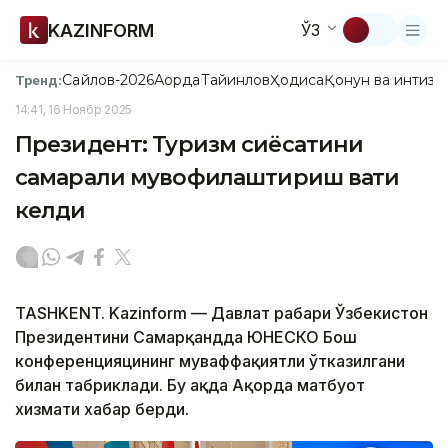
KAZINFORM
ЎЗ
Сайлов-2026
Ақорда
Тайинлов
Ҳодиса
Қонун ва интизо
Тренд:
14:41, 16 Ноябр 2025
Президент: Туризм сиёсатини
самарали мувофиқлаштириш вақти
келди
TASHKENT. Kazinform — Давлат раҳбари Ўзбекистон
Президентини Самарқандда ЮНЕСКО Бош
конференцияцининг муваффақиятли ўтказилгани
билан табриклади. Бу ҳақда Ақорда матбуот
хизмати хабар берди.