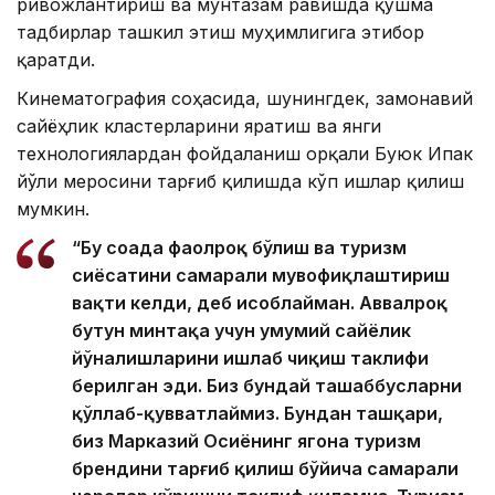
ривожлантириш ва мунтазам равишда қўшма
тадбирлар ташкил этиш муҳимлигига этибор
қаратди.
Кинематография соҳасида, шунингдек, замонавий
сайёҳлик кластерларини яратиш ва янги
технологиялардан фойдаланиш орқали Буюк Ипак
йўли меросини тарғиб қилишда кўп ишлар қилиш
мумкин.
“Бу соҳада фаолроқ бўлиш ва туризм
сиёсатини самарали мувофиқлаштириш
вақти келди, деб ҳисоблайман. Аввалроқ
бутун минтақа учун умумий сайёҳлик
йўналишларини ишлаб чиқиш таклифи
берилган эди. Биз бундай ташаббусларни
қўллаб-қувватлаймиз. Бундан ташқари,
биз Марказий Осиёнинг ягона туризм
брендини тарғиб қилиш бўйича самарали