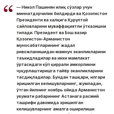
— Никол Пашинян илиқ сўзлар учун
миннатдорчилик билдирди ва Қозоғистон
Президенти ва халқига Қурултой
сайловларини муваффақиятли ўтказишни
тилади. Президент ва Бош вазир
Қозоғистон-Арманистон
муносабатларининг жадал
ривожланишидан мамнун эканликларини
таъкидладилар ва икки мамлакат
ўртасидаги кўп қиррали ҳамкорликни
чуқурлаштиришга тайёр эканликларини
тасдиқладилар. Бундан ташқари, илгари
эришилган келишувларнинг, жумладан,
ўтган йилнинг ноябрь ойида Арманистон
ҳукумати раҳбарининг Астанага расмий
ташрифи давомида эришилган
келишувларнинг амалга оширилиши