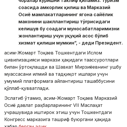
чоралар кўришни таклиф қиламиз. Туризм
соҳасида ҳамкорлик қилиш ва Марказий
Осиё мамлакатларининг ягона сайёҳлик
маконини шакллантириш тўғрисидаги
келишув бу соҳадаги муносабатларимизни
жонлантириш учун ҳуқуқий асос бўлиб
хизмат қилиши мумкин”, - деди Президент.
Қасим-Жомарт Тоқаев Тошкентдаги Ислом
цивилизацияси маркази ҳақидаги таассуротлари
билан ўртоқлашди ва Шавкат Мирзиёевнинг ушбу
муассасани илмий ва тадқиқот ишлари учун
умумий платформага айлантириш ташаббусини
қўллаб-қувватлади.
Эслатиб ўтамиз, Қасим-Жомарт Тоқаев Марказий
Осиё давлат раҳбарларининг VII Маслаҳат
учрашувида иштирок этиш учун Тошкентдаги
Конгресс марказига ташриф буюргани ҳақида
хабар
берган эдик
.