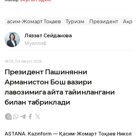
Қасим-Жомарт Тоқаев
Туризм
Президент
Ақор
Ляззат Сейданова
Муаллиф
18:05, 04 Август 2026
Президент Пашинянни
Арманистон Бош вазири
лавозимига қайта тайинлангани
билан табриклади
ASTANА. Кazinform — Қасим-Жомарт Тоқаев Никол