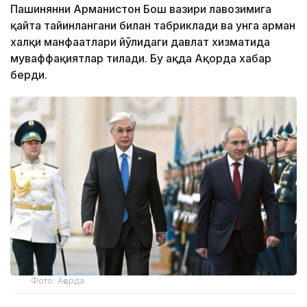
Пашинянни Арманистон Бош вазири лавозимига
қайта тайинлангани билан табриклади ва унга арман
халқи манфаатлари йўлидаги давлат хизматида
муваффақиятлар тилади. Бу ҳақда Ақорда хабар
берди.
Фото: Ақорда