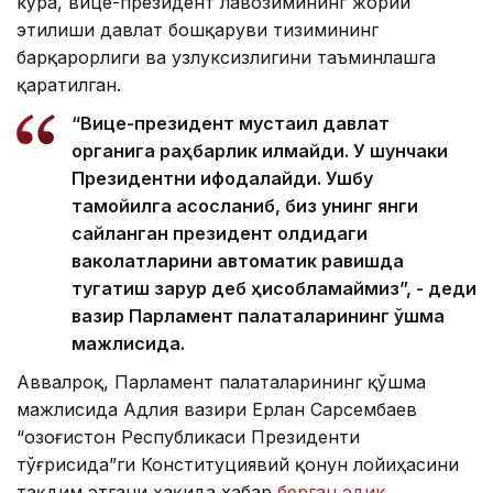
кўра, вице-президент лавозимининг жорий
этилиши давлат бошқаруви тизимининг
барқарорлиги ва узлуксизлигини таъминлашга
қаратилган.
“Вице-президент мустақил давлат
органига раҳбарлик қилмайди. У шунчаки
Президентни ифодалайди. Ушбу
тамойилга асосланиб, биз унинг янги
сайланган президент олдидаги
ваколатларини автоматик равишда
тугатиш зарур деб ҳисобламаймиз”, - деди
вазир Парламент палаталарининг қўшма
мажлисида.
Аввалроқ, Парламент палаталарининг қўшма
мажлисида Адлия вазири Ерлан Сарсембаев
“Қозоғистон Республикаси Президенти
тўғрисида”ги Конституциявий қонун лойиҳасини
тақдим этгани ҳақида хабар
берган эдик
.