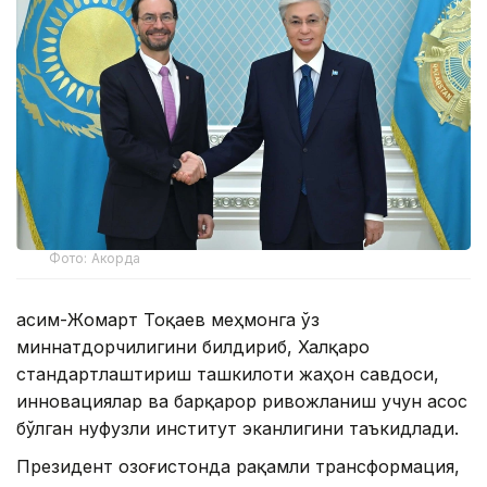
Фото: Акорда
Қасим-Жомарт Тоқаев меҳмонга ўз
миннатдорчилигини билдириб, Халқаро
стандартлаштириш ташкилоти жаҳон савдоси,
инновациялар ва барқарор ривожланиш учун асос
бўлган нуфузли институт эканлигини таъкидлади.
Президент Қозоғистонда рақамли трансформация,