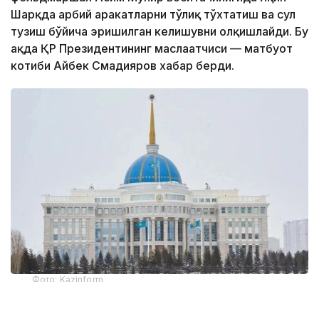
Шарқда ҳарбий ҳаракатларни тўлиқ тўхтатиш ва сулҳ
тузиш бўйича эришилган келишувни олқишлайди. Бу
ҳақда ҚР Президентининг маслаҳатчиси — матбуот
котиби Айбек Смадияров хабар берди.
Фото: Kazinform