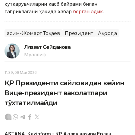
қутқарувчиларни касб байрами билан
табриклагани ҳақида хабар
берган эдик
.
Қасим-Жомарт Тоқаев
Президент
Ақорда
Ляззат Сейданова
Муаллиф
11:39, 08 Май 2026
ҚР Президенти сайловидан кейин
Вице-президент ваколатлари
тўхтатилмайди
ASTANA. Kazinform - ҚР Адлия вазири Ерлан