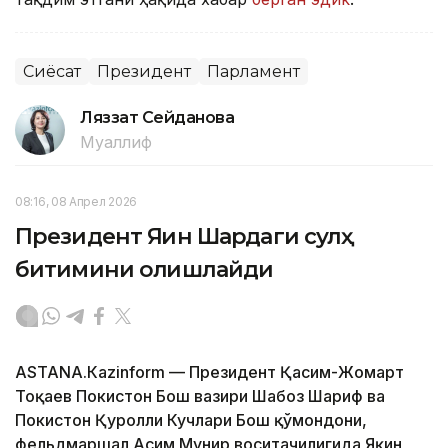
Сиёсат
Президент
Парламент
Ляззат Сейданова
Муаллиф
08:16, 08 Апрел 2026
Президент Яқин Шарқдаги сулҳ
битимини олқишлайди
ASTANА.Кazinform — Президент Қасим-Жомарт
Тоқаев Покистон Бош вазири Шаҳбоз Шариф ва
Покистон Қуролли Кучлари Бош қўмондони,
фельдмаршал Асим Мунир воситачилигида Яқин