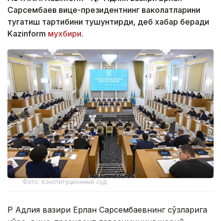
Сарсембаев вице-президентнинг ваколатларини
тугатиш тартибини тушунтирди, деб хабар беради
Kazinform
мухбири
.
Фото: Конституционный суд
ҚР Адлия вазири Ерлан Сарсембаевнинг сўзларига