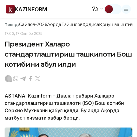
KAZINFORM
ЎЗ
Сайлов-2026
Ақорда
Тайинлов
Ҳодиса
Қонун ва интизо
Тренд:
17:00, 17 Октябр 2025
Президент Халқаро
стандартлаштириш ташкилоти Бош
котибини қабул қилди
ASTANA. Kazinform - Давлат раҳбари Халқаро
стандартлаштириш ташкилоти (ISO) Бош котиби
Серхио Мухикани қабул қилди. Бу ҳақда Ақорда
матбуот хизмати хабар берди.