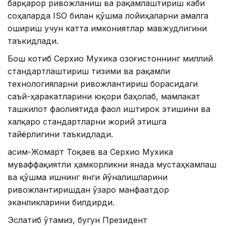
барқарор ривожланиш ва рақамлаштириш каби
соҳаларда ISO билан қўшма лойиҳаларни амалга
ошириш учун катта имкониятлар мавжудлигини
таъкидлади.
Бош котиб Серхио Мухика Қозоғистоннинг миллий
стандартлаштириш тизими ва рақамли
технологияларни ривожлантириш борасидаги
саъй-ҳаракатларини юқори баҳолаб, мамлакат
ташкилот фаолиятида фаол иштирок этишини ва
халқаро стандартларни жорий этишга
тайёрлигини таъкидлади.
Қасим-Жомарт Тоқаев ва Серхио Мухика
муваффақиятли ҳамкорликни янада мустаҳкамлаш
ва қўшма ишнинг янги йўналишларини
ривожлантиришдан ўзаро манфаатдор
эканликларини билдирди.
Эслатиб ўтамиз, бугун Президент