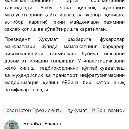
молиялаштиришнинг эрта бошланганини
таъкидлади. Ушбу чора қишлоқ хўжалиги
маҳсулотларини қайта ишлаш ва экспорт қилишга
эътибор қаратиб, экин майдонлари ҳажмини
сақлаб қолиш ва кўпайтиришга қаратилган.
Президент Ҳукумат раҳбарига фуқаролар
манфаатлари йўлида мамлакатнинг барқарор
ривожланишини таъминлаш бўйича ишларни
давом эттиришни топширди. У инвестицияларни
жалб қилиш, тадбиркорликни қўллаб-қувватлаш
ва муҳандислик ва транспорт инфратузилмасини
модернизация қилиш бўйича бир қатор аниқ
вазифалар юклади.
Қозоғистон Президенти
Ҳукумат
ҚР Бош вазири
Бекабат Узаков