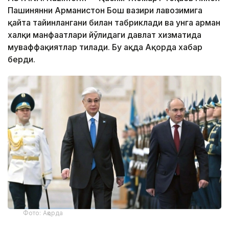
Пашинянни Арманистон Бош вазири лавозимига
қайта тайинлангани билан табриклади ва унга арман
халқи манфаатлари йўлидаги давлат хизматида
муваффақиятлар тилади. Бу ҳақда Ақорда хабар
берди.
Фото: Ақорда