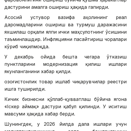
дастурини амалга ошириш ҳақида гапирди.
Асосий устувор вазифа аҳолининг реал
даромадларини ошириш ва турмуш даражасини
яхшилаш орқали ялпи ички маҳсулотнинг ўсишини
таъминлашдир. Инфляцияни пасайтириш чоралари
кўриб чиқилмоқда.
У декабрь ойида бешта чегара ўтказиш
пунктларини модернизация қилиш ишлари
якунланганини хабар қилди.
Қозоғистонлик товар ишлаб чиқарувчилар реестри
ишга туширилди.
Кичик бизнесни қўллаб-қувватлаш бўйича ягона
«Іскер аймақ» дастури қабул қилинди. У иситиш
мавсуми ҳақида хабар берди.
Шунингдек, у 2026 йилда дала ишлари учун