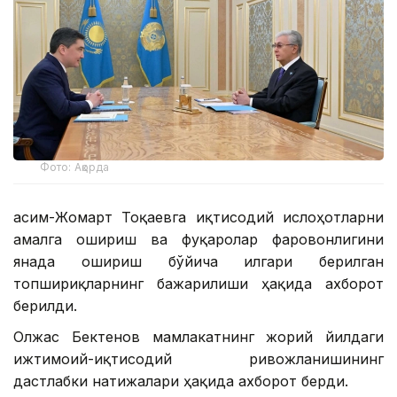
Фото: Ақорда
Қасим-Жомарт Тоқаевга иқтисодий ислоҳотларни
амалга ошириш ва фуқаролар фаровонлигини
янада ошириш бўйича илгари берилган
топшириқларнинг бажарилиши ҳақида ахборот
берилди.
Олжас Бектенов мамлакатнинг жорий йилдаги
ижтимоий-иқтисодий ривожланишининг
дастлабки натижалари ҳақида ахборот берди.