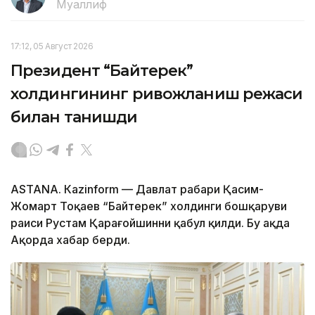
Муаллиф
17:12, 05 Август 2026
Президент “Байтерек”
холдингининг ривожланиш режаси
билан танишди
ASTANА. Каzinform — Давлат раҳбари Қасим-
Жомарт Тоқаев “Байтерек” холдинги бошқаруви
раиси Рустам Қарағойшинни қабул қилди. Бу ҳақда
Ақорда хабар берди.