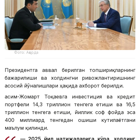
Фото: Ақорда
Президентга аввал берилган топшириқларнинг
бажарилиши ва холдингни ривожлантиришнинг
асосий йўналишлари ҳақида ахборот берилди.
Қасим-Жомарт Тоқаевга инвестиция ва кредит
портфели 14,3 триллион тенгега етиши ва 16,5
триллион тенгега етиши, йиллик соф фойда эса
400 миллиард тенгедан ошиши кутилаётгани
маълум қилинди.
— 2025 йил натижаларига кўра, холдинг