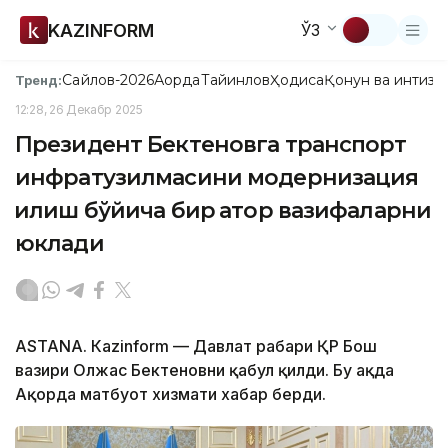
KAZINFORM
ЎЗ
Сайлов-2026
Ақорда
Тайинлов
Ҳодиса
Қонун ва интизо
Тренд:
12:28, 26 Декабр 2025
Президент Бектеновга транспорт
инфратузилмасини модернизация
қилиш бўйича бир қатор вазифаларни
юклади
ASTANА. Кazinform — Давлат раҳбари ҚР Бош
вазири Олжас Бектеновни қабул қилди. Бу ҳақда
Ақорда матбуот хизмати хабар берди.