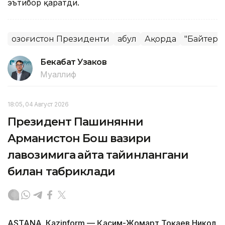
эътибор қаратди.
Қозоғистон Президенти
Қабул
Ақорда
"Байтере
Бекабат Узаков
Муаллиф
18:05, 04 Август 2026
Президент Пашинянни
Арманистон Бош вазири
лавозимига қайта тайинлангани
билан табриклади
ASTANА. Кazinform — Қасим-Жомарт Тоқаев Никол