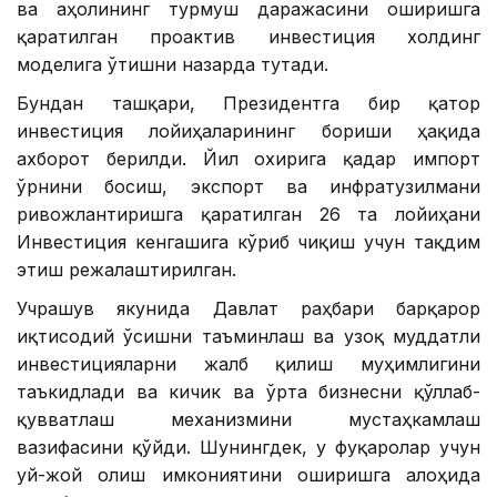
ва аҳолининг турмуш даражасини оширишга
қаратилган проактив инвестиция холдинг
моделига ўтишни назарда тутади.
Бундан ташқари, Президентга бир қатор
инвестиция лойиҳаларининг бориши ҳақида
ахборот берилди. Йил охирига қадар импорт
ўрнини босиш, экспорт ва инфратузилмани
ривожлантиришга қаратилган 26 та лойиҳани
Инвестиция кенгашига кўриб чиқиш учун тақдим
этиш режалаштирилган.
Учрашув якунида Давлат раҳбари барқарор
иқтисодий ўсишни таъминлаш ва узоқ муддатли
инвестицияларни жалб қилиш муҳимлигини
таъкидлади ва кичик ва ўрта бизнесни қўллаб-
қувватлаш механизмини мустаҳкамлаш
вазифасини қўйди. Шунингдек, у фуқаролар учун
уй-жой олиш имкониятини оширишга алоҳида