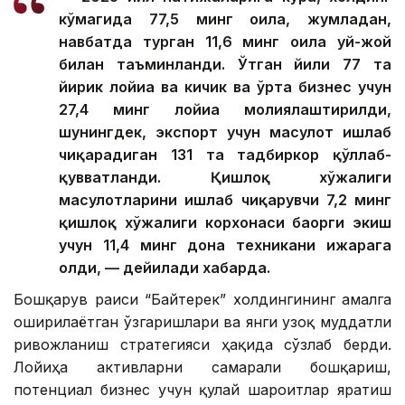
кўмагида 77,5 минг оила, жумладан,
навбатда турган 11,6 минг оила уй-жой
билан таъминланди. Ўтган йили 77 та
йирик лойиҳа ва кичик ва ўрта бизнес учун
27,4 минг лойиҳа молиялаштирилди,
шунингдек, экспорт учун маҳсулот ишлаб
чиқарадиган 131 та тадбиркор қўллаб-
қувватланди. Қишлоқ хўжалиги
маҳсулотларини ишлаб чиқарувчи 7,2 минг
қишлоқ хўжалиги корхонаси баҳорги экиш
учун 11,4 минг дона техникани ижарага
олди, — дейилади хабарда.
Бошқарув раиси “Байтерек” холдингининг амалга
оширилаётган ўзгаришлари ва янги узоқ муддатли
ривожланиш стратегияси ҳақида сўзлаб берди.
Лойиҳа активларни самарали бошқариш,
потенциал бизнес учун қулай шароитлар яратиш