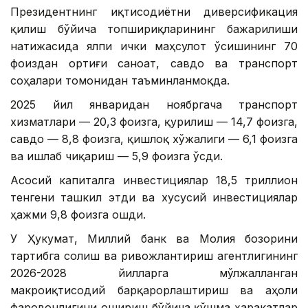
Президентнинг иқтисодиётни диверсификация
қилиш бўйича топшириқларининг бажарилиши
натижасида ялпи ички маҳсулот ўсишининг 70
фоиздан ортиғи саноат, савдо ва транспорт
соҳалари томонидан таъминланмоқда.
2025 йил январидан ноябргача транспорт
хизматлари — 20,3 фоизга, қурилиш — 14,7 фоизга,
савдо — 8,8 фоизга, қишлоқ хўжалиги — 6,1 фоизга
ва ишлаб чиқариш — 5,9 фоизга ўсди.
Асосий капиталга инвестициялар 18,5 триллион
тенгени ташкил этди ва хусусий инвестициялар
ҳажми 9,8 фоизга ошди.
У Ҳукумат, Миллий банк ва Молия бозорини
тартибга солиш ва ривожлантириш агентлигининг
2026-2028 йилларга мўлжалланган
макроиқтисодий барқарорлаштириш ва аҳоли
фаровонлигини ошириш бўйича қўшма ҳаракатлар