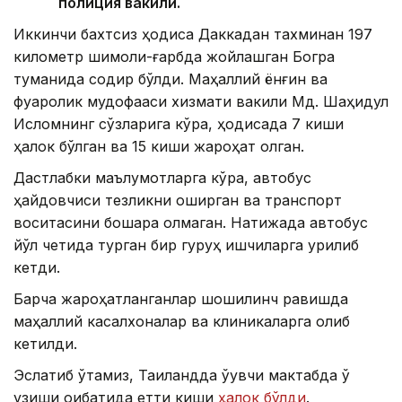
полиция вакили.
Иккинчи бахтсиз ҳодиса Даккадан тахминан 197
километр шимоли-ғарбда жойлашган Богра
туманида содир бўлди. Маҳаллий ёнғин ва
фуқаролик мудофааси хизмати вакили Мд. Шаҳидул
Исломнинг сўзларига кўра, ҳодисада 7 киши
ҳалок бўлган ва 15 киши жароҳат олган.
Дастлабки маълумотларга кўра, автобус
ҳайдовчиси тезликни оширган ва транспорт
воситасини бошқара олмаган. Натижада автобус
йўл четида турган бир гуруҳ ишчиларга урилиб
кетди.
Барча жароҳатланганлар шошилинч равишда
маҳаллий касалхоналар ва клиникаларга олиб
кетилди.
Эслатиб ўтамиз, Таиландда ўқувчи мактабда ўқ
узиши оқибатида етти киши
ҳалок бўлди
.