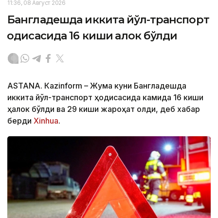
11:36, 08 Август 2026
Бангладешда иккита йўл-транспорт
ҳодисасида 16 киши ҳалок бўлди
ASTANА. Кazinform – Жума куни Бангладешда
иккита йўл-транспорт ҳодисасида камида 16 киши
ҳалок бўлди ва 29 киши жароҳат олди, деб хабар
берди
Xinhua
.