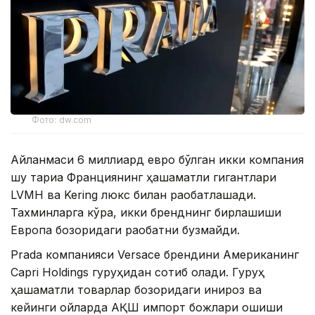
Фото: dw.com
Айланмаси 6 миллиард евро бўлган икки компания
шу тариқа Франциянинг ҳашаматли гигантлари
LVMH ва Kering люкс билан рақобатлашади.
Тахминларга кўра, икки бренднинг бирлашиши
Европа бозоридаги рақобатни бузмайди.
Prada компанияси Versace брендини Американинг
Capri Holdings гуруҳидан сотиб олади. Гуруҳ
ҳашаматли товарлар бозоридаги инқироз ва
кейинги ойларда АҚШ импорт божлари ошиши