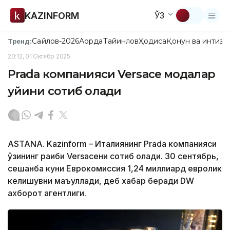
KAZINFORM
ЎЗ
Сайлов-2026
Ақорда
Тайинлов
Ҳодиса
Қонун ва интизо
Тренд:
20:12, 01 Октябр 2025
Prada компанияси Versace модалар
уйини сотиб олади
ASTANA. Kazinform – Италиянинг Prada компанияси
ўзининг рақиби Versaceни сотиб олади. 30 сентябрь,
сешанба куни Еврокомиссия 1,24 миллиард евролик
келишувни маъқуллади, деб хабар беради DW
ахборот агентлиги.