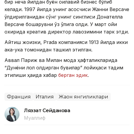
бир неча йилдан буён оилавий бизнес бўлиб
келади. 1997 йилда унинг асосчиси Жанни Версаче
ўлдирилганидан сўнг унинг синглиси Донателла
Версаче бошқарувни ўз қўлига олди. У март ойи
охирида креатив директор лавозимини тарк этди.
Айтиш жоизки, Prada компанияси 1913 йилда икки
ака-ука томонидан ташкил этилган.
Аввал Париж ва Милан мода ҳафталикларида
“Дунёни лол қолдирган бувилар” лойиҳаси тақдим
этилиши ҳақида хабар
берган эдик
.
Франция
Италия
Жаҳон янгиликлари
Ляззат Сейданова
Муаллиф