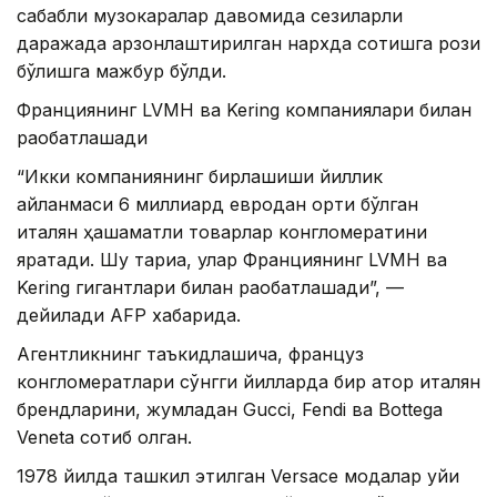
сабабли музокаралар давомида сезиларли
даражада арзонлаштирилган нархда сотишга рози
бўлишга мажбур бўлди.
Франциянинг LVMH ва Kering компаниялари билан
рақобатлашади
“Икки компаниянинг бирлашиши йиллик
айланмаси 6 миллиард евродан ортиқ бўлган
италян ҳашаматли товарлар конгломератини
яратади. Шу тариқа, улар Франциянинг LVMH ва
Kering гигантлари билан рақобатлашади”, —
дейилади AFP хабарида.
Агентликнинг таъкидлашича, француз
конгломератлари сўнгги йилларда бир қатор италян
брендларини, жумладан Gucci, Fendi ва Bottega
Veneta сотиб олган.
1978 йилда ташкил этилган Versace модалар уйи