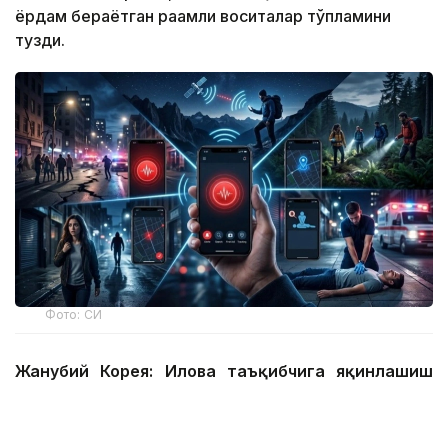
ёрдам бераётган рақамли воситалар тўпламини
тузди.
Фото: СИ
Жанубий Корея: Илова таъқибчига яқинлашиш
ҳақида огоҳлантиради
2026 йил 24 июнда Жанубий Корея шахсий