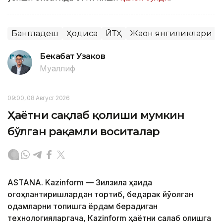
Бангладеш
Ҳодиса
ЙТҲ
Жаҳон янгиликлари
Бекабат Узаков
Муаллиф
09:00, 08 Август 2026
Ҳаётни сақлаб қолиши мумкин
бўлган рақамли воситалар
ASTANA. Kazinform — Зилзила ҳақида
огоҳлантиришлардан тортиб, бедарак йўқолган
одамларни топишга ёрдам берадиган
технологияларгача, Кazinform ҳаётни сақлаб қолишга