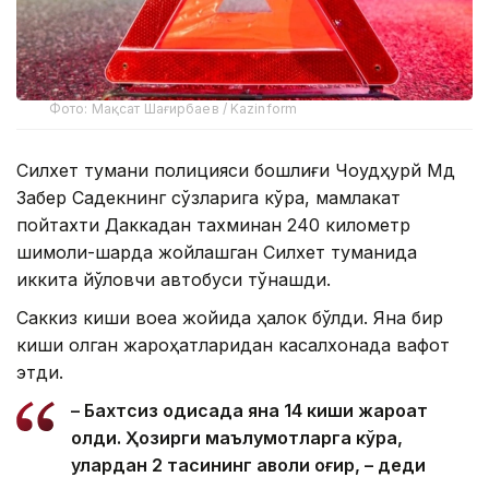
Фото: Мақсат Шағирбаев / Kazinform
Силхет тумани полицияси бошлиғи Чоудҳурй Мд
Забер Садекнинг сўзларига кўра, мамлакат
пойтахти Даккадан тахминан 240 километр
шимоли-шарқда жойлашган Силхет туманида
иккита йўловчи автобуси тўқнашди.
Саккиз киши воқеа жойида ҳалок бўлди. Яна бир
киши олган жароҳатларидан касалхонада вафот
этди.
– Бахтсиз ҳодисада яна 14 киши жароҳат
олди. Ҳозирги маълумотларга кўра,
улардан 2 тасининг аҳволи оғир, – деди