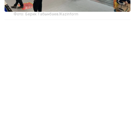
Фото: Берик Табынбаев/Kazinform
Хабарнинг ҳаққонийлигига Хитой Автомобилсозлик
саноати ассоциацияси маълумотлари далолат
беради. 2025 йил якунларига кўра, Хитойдан NEV
экспорти 103,7 фоизга ўсиб, 2,615 миллион
автомобилга етди ва мамлакат ташқи етказиб
беришлари умумий ўсишининг асосий
ҳаракатлантирувчи кучи бўлди.
Хитой автомобиль ишлаб чиқарувчилари экспорт
ҳажмини янада ошириш ва ўз иштирок
географиясини кенгайтиришни режалаштирмоқда.
GAC Group концерни 2026 йилнинг биринчи ярим
йиллигида ўз брендлари остида 121 500 та
автомобиль экспорт қилди. Бу ўтган йилги
кўрсаткичга нисбатан 132 фоизга кўпдир.