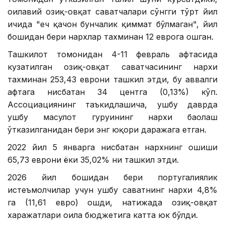
оилавий озиқ-овқат саватчалари сўнгги тўрт йил
ичида "ҳеч қачон бунчалик қиммат бўлмаган", йил
бошидан бери нархлар тахминан 12 еврога ошган.
Ташкилот томонидан 4-11 февраль ҳафтасида
кузатилган озиқ-овқат саватчасининг нархи
тахминан 253,43 еврони ташкил этди, бу аввалги
ҳафтага нисбатан 34 центга (0,13%) кўп.
Ассоциациянинг таъкидлашича, ушбу даврда
ушбу маҳсулот гуруҳининг нархи баҳолаш
ўтказилганидан бери энг юқори даражага етган.
2022 йил 5 январга нисбатан нархнинг ошиши
65,73 еврони ёки 35,02% ни ташкил этди.
2026 йил бошидан бери португалиялик
истеъмолчилар учун ушбу саватнинг нархи 4,8%
га (11,61 евро) ошди, натижада озиқ-овқат
харажатлари оила бюджетига катта юк бўлди.