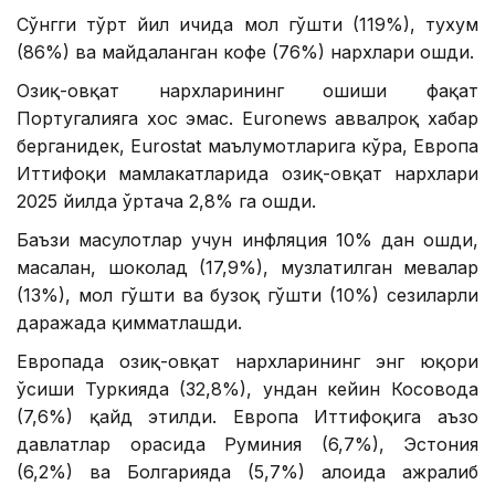
Сўнгги тўрт йил ичида мол гўшти (119%), тухум
(86%) ва майдаланган кофе (76%) нархлари ошди.
Озиқ-овқат нархларининг ошиши фақат
Португалияга хос эмас. Euronews аввалроқ хабар
берганидек, Eurostat маълумотларига кўра, Европа
Иттифоқи мамлакатларида озиқ-овқат нархлари
2025 йилда ўртача 2,8% га ошди.
Баъзи маҳсулотлар учун инфляция 10% дан ошди,
масалан, шоколад (17,9%), музлатилган мевалар
(13%), мол гўшти ва бузоқ гўшти (10%) сезиларли
даражада қимматлашди.
Европада озиқ-овқат нархларининг энг юқори
ўсиши Туркияда (32,8%), ундан кейин Косовода
(7,6%) қайд этилди. Европа Иттифоқига аъзо
давлатлар орасида Руминия (6,7%), Эстония
(6,2%) ва Болгарияда (5,7%) алоҳида ажралиб