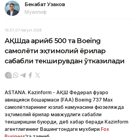
Бекабат Узаков
Муаллиф
19:37, 07 Август 2026
АҚШда қарийб 500 та Boeing
самолёти эҳтимолий ёриқлар
сабабли текширувдан ўтказилади
ASTANA. Kazinform - АҚШ Федерал фуқаро
авиацияси бошқармаси (FAA) Boeing 737 Max
самолётларининг юзлаб намунасини фюзеляжда
эҳтимолий ёриқлар мавжудлиги сабабли
текширишни буюрди, деб хабар беради Kazinform
агентлигининг Вашингтондаги мухбири
Fox
Business
'га таяниб.