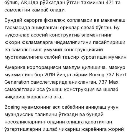
бўлиб, АҚШда рўйхатдан ўтган тахминан 471 та
самолётни қамраб олади.
Бундай қарорга фюзеляж қопламаси ва маҳкамлаш
тасмасида аниқланган ёриқлар сабаб бўлган. Бу
нуқсонлар асосий конструктив элементнинг
юқори юкламаларга чидамлилигини пасайтириши
ва самолётнинг умумий конструкциявий
мустаҳкамлигига салбий таъсир кўрсатиши мумкин.
Америка корпорацияси маълум қилишича, мазкур
муаммо илк бор 2019 йилда айрим Boeing 737 Next
Generation самолётларида аниқланган. 737 Max
самолётлари эса ўхшаш конструкция ва ишлаб
чиқариш жараёнига эга.
Boeing муаммонинг асл сабабини аниқлаш учун
муҳандислик таҳлилини ўтказди ва бундай
носозликларнинг олдини олишга қаратилган
ўзгартишларни ишлаб чиқариш жараёнига жорий