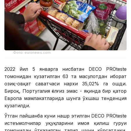
Фото: euronews.com
2022 йил 5 январга нисбатан DECO PROteste
томонидан кузатилган 63 та маҳсулотдан иборат
озиқ-овқат саватчаси нархи 35,02% га ошди.
Бироқ, Португалия ёлғиз эмас - яқинда бир қатор
Европа мамлакатларида шунга ўхшаш тенденция
кузатилди.
Ўтган пайшанба куни нашр этилган DECO PROteste
истеъмолчилар ҳуқуқларини ҳимоя қилиш гуруҳи
томонидан ўтказилган таҳлил шуни кўрсатдики,