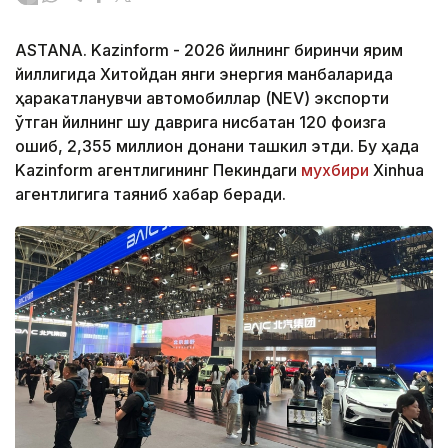
ASTANA. Kazinform - 2026 йилнинг биринчи ярим
йиллигида Хитойдан янги энергия манбаларида
ҳаракатланувчи автомобиллар (NEV) экспорти
ўтган йилнинг шу даврига нисбатан 120 фоизга
ошиб, 2,355 миллион донани ташкил этди. Бу ҳақда
Kazinform агентлигининг Пекиндаги
мухбири
Xinhua
агентлигига таяниб хабар беради.