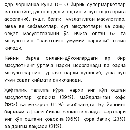
Ҳар чоршанба куни DECO йирик супермаркетлар
ва онлайн-дўконлардаги олдинги кун нархларига
асосланиб, гўшт, балиқ, музлатилган маҳсулотлар,
мева ва сабзавотлар, сут маҳсулотлари ва озиқ-
овқат маҳсулотларини ўз ичига олган 63 та
маҳсулотнинг "саватнинг умумий нархини" таҳлил
қилади.
Кейин барча онлайн-дўконлардаги ҳар бир
маҳсулотнинг ўртача нархи ҳисобланади ва барча
маҳсулотларнинг ўртача нархи қўшилиб, ўша кун
учун сават қиймати аниқланади.
Ҳафталик таҳлилга кўра, нархи энг кўп ошган
маҳсулотлар қовоқча (29%), майдаланган кофе
(19%) ва макарон (16%) ҳисобланади. Бу йилнинг
биринчи ҳафтаси билан солиштирганда, нархлари
энг кўп ошгани қовоқча (96%), қора балиқ (23%)
ва денгиз лаққаси (21%).