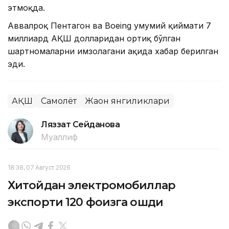
этмоқда.
Аввалроқ Пентагон ва Boeing умумий қиймати 7
миллиард АҚШ долларидан ортиқ бўлган
шартномаларни имзолагани ҳақида хабар берилган
эди.
АҚШ
Самолёт
Жаҳон янгиликлари
Ляззат Сейданова
Муаллиф
18:38, 07 Август 2026
Хитойдан электромобиллар
экспорти 120 фоизга ошди