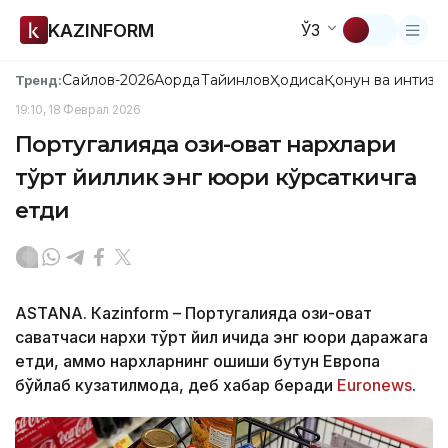
KAZINFORM
ЎЗ
Сайлов-2026
Ақорда
Тайинлов
Ҳодиса
Қонун ва интизо
Тренд:
19:10, 18 Феврал 2026
Португалияда озиқ-овқат нархлари
тўрт йиллик энг юқори кўрсаткичга
етди
ASTANА. Кazinform – Португалияда озиқ-овқат
саватчаси нархи тўрт йил ичида энг юқори даражага
етди, аммо нархларнинг ошиши бутун Европа
бўйлаб кузатилмоқда, деб хабар беради
Euronews
.