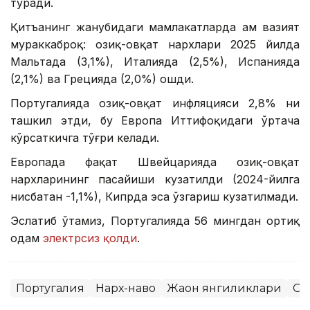
туради.
Қитъанинг жанубидаги мамлакатларда ҳам вазият
мураккаброқ: озиқ-овқат нархлари 2025 йилда
Мальтада (3,1%), Италияда (2,5%), Испанияда
(2,1%) ва Грецияда (2,0%) ошди.
Португалияда озиқ-овқат инфляцияси 2,8% ни
ташкил этди, бу Европа Иттифоқидаги ўртача
кўрсаткичга тўғри келади.
Европада фақат Швейцарияда озиқ-овқат
нархларининг пасайиши кузатилди (2024-йилга
нисбатан -1,1%), Кипрда эса ўзгариш кузатилмади.
Эслатиб ўтамиз, Португалияда 56 мингдан ортиқ
одам
электрсиз қолди
.
Португалия
Нарх-наво
Жаҳон янгиликлари
Оз