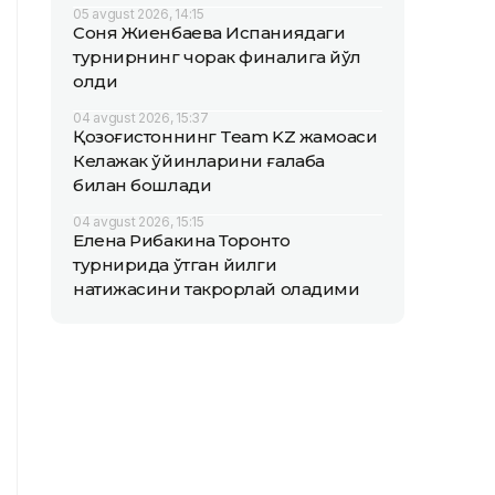
05 avgust 2026, 14:15
Соня Жиенбаева Испаниядаги
турнирнинг чорак финалига йўл
олди
04 avgust 2026, 15:37
Қозоғистоннинг Team KZ жамоаси
Келажак ўйинларини ғалаба
билан бошлади
04 avgust 2026, 15:15
Елена Рибакина Торонто
турнирида ўтган йилги
натижасини такрорлай оладими