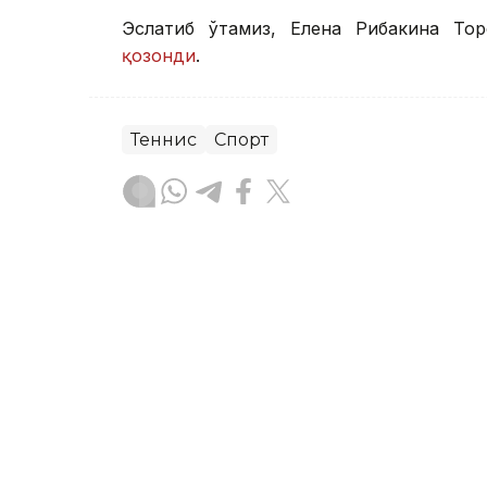
Эслатиб ўтамиз, Елена Рибакина То
қозонди
.
Теннис
Спорт
Бекабат Узаков
Муаллиф
10:10, 07 Август 2026
Астана жамоаси велопой