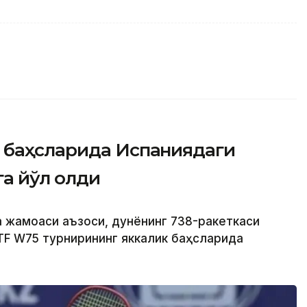
 баҳсларида Испаниядаги
а йўл олди
а жамоаси аъзоси, дунёнинг 738-ракеткаси
TF W75 турнирининг яккалик баҳсларида