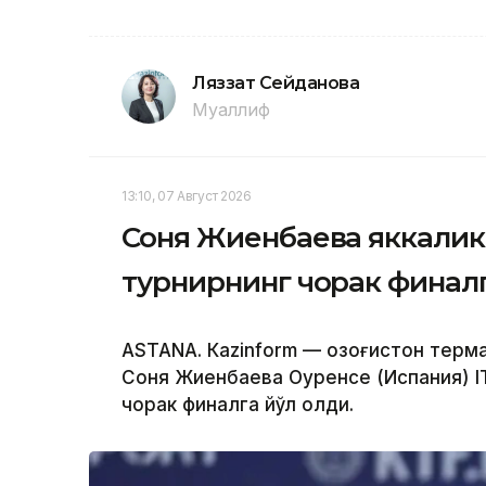
Ляззат Сейданова
Муаллиф
13:10, 07 Август 2026
Соня Жиенбаева яккалик
турнирнинг чорак финалг
ASTANА. Кazinform — Қозоғистон терм
Соня Жиенбаева Оуренсе (Испания) I
чорак финалга йўл олди.