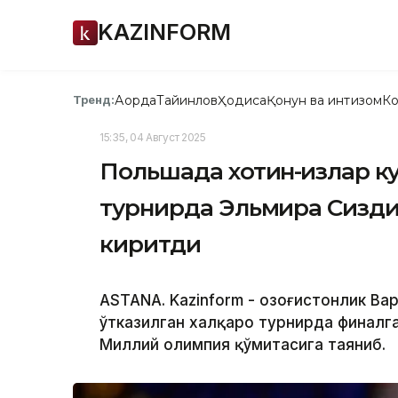
KAZINFORM
Ақорда
Тайинлов
Ҳодиса
Қонун ва интизом
Ко
Тренд:
15:35, 04 Август 2025
Польшада хотин-қизлар к
турнирда Эльмира Сиздиқ
киритди
ASTANA. Kazinform - Қозоғистонлик В
ўтказилган халқаро турнирда финалга 
Миллий олимпия қўмитасига таяниб.