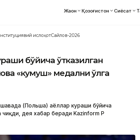
Жаҳон
Қозоғистон
Сиёсат
Т
нституциявий ислоҳот
Сайлов-2026
ураши бўйича ўтказилган
ова «кумуш» медални қўлга
аршавада (Польша) аёллар кураши бўйича
чиқди, дея хабар беради Kazinform ҚР