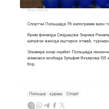
Фото: НОК РК
Спортчи Польшада 76 килограмм вазн т
Ярим финалда Сиздиқова Энрика Ринальти
қилувчи жангда иштирок этмай, турнирн
Эльмира охир-оқибат Польшада иккинч
жамоаси ҳисобида Зульфия Яхъярова (55 к
бор.
Польша
кураш
Спорт