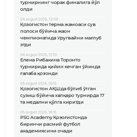
турнирнинг чорак финалига йўл
олди
06 avgust 2026, 13:39
Қозоғистон терма жамоаси сув
полоси бўйича жаҳон
чемпионатида Уругвайни мағлуб
этди
06 avgust 2026, 12:10
Елена Рибакина Торонто
турнирида қийин кечган ўйинда
ғалаба қозонди
05 avgust 2026, 19:15
Қозоғистон АҚШда бўлиб ўтган
сузиш бўйича халқаро турнирда 17
та медални қўлга киритди
05 avgust 2026, 16:15
PSG Academy Қозоғистонда
биринчи расмий футбол
академиясини очади