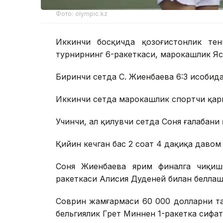
Фото: olympic.kz
Иккинчи босқичда қозоғистонлик тен
турнирнинг 6-ракеткаси, марокашлик Яс
Биринчи сетда С. Жиенбаева 6:3 ҳисобида
Иккинчи сетда марокашлик спортчи қарши
Учинчи, ҳал қилувчи сетда Соня ғалабани 
Қийин кечган баҳс 2 соат 4 дақиқа давом
Соня Жиенбаева ярим финалга чиқиш
ракеткаси Алисия Дуденей билан беллаш
Соврин жамғармаси 60 000 долларни та
бельгиялик Грет Миннен 1-ракетка сифат