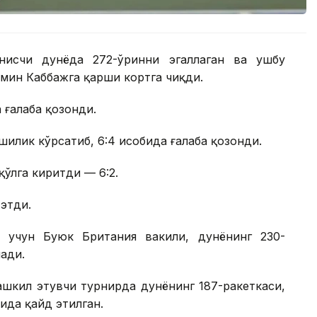
нисчи дунёда 272-ўринни эгаллаган ва ушбу
мин Каббажга қарши кортга чиқди.
 ғалаба қозонди.
лик кўрсатиб, 6:4 ҳисобида ғалаба қозонди.
қўлга киритди — 6:2.
 этди.
 учун Буюк Британия вакили, дунёнинг 230-
ади.
шкил этувчи турнирда дунёнинг 187-ракеткаси,
ида қайд этилган.