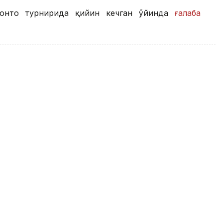
ронто турнирида қийин кечган ўйинда
ғалаба
гачиси Кристиан Скарони