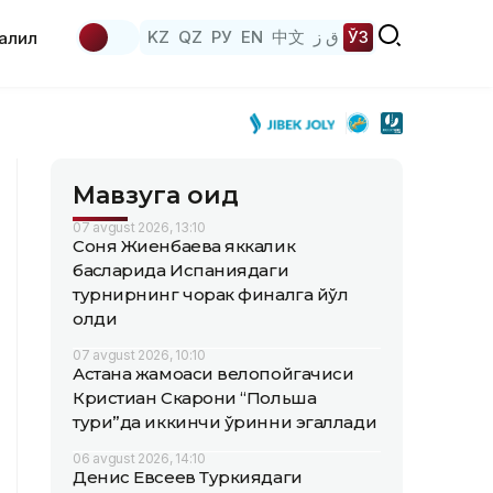
KZ
QZ
РУ
EN
中文
ق ز
ЎЗ
аҳлил
Мавзуга оид
07 avgust 2026, 13:10
Соня Жиенбаева яккалик
баҳсларида Испаниядаги
турнирнинг чорак финалга йўл
олди
07 avgust 2026, 10:10
Астана жамоаси велопойгачиси
Кристиан Скарони “Польша
тури”да иккинчи ўринни эгаллади
06 avgust 2026, 14:10
Денис Евсеев Туркиядаги