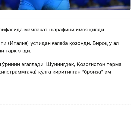
оифасида мамлакат шарафини ҳимоя қилди.
 (Италия) устидан ғалаба қозонди. Бироқ у ҳал
и тарк этди.
и
ўринни эгаллади. Шунингдек, Қозоғистон терма
илограммгача) қўлга киритилган “бронза” ҳам