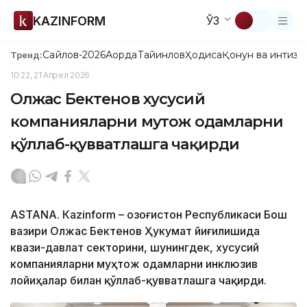
KAZINFORM
ЎЗ
Сайлов-2026
Ақорда
Тайинлов
Ҳодиса
Қонун ва интизо
Тренд:
10:22, 21 Апрел 2026
Олжас Бектенов хусусий
компанияларни муҳтож одамларни
қўллаб-қувватлашга чақирди
ASTANА. Кazinform – Қозоғистон Республикаси Бош
вазири Олжас Бектенов Ҳукумат йиғилишида
квази-давлат секторини, шунингдек, хусусий
компанияларни муҳтож одамларни инклюзив
лойиҳалар билан қўллаб-қувватлашга чақирди.