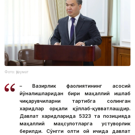
Фото: Ҳукумат
– Вазирлик фаолиятининг асосий
йўналишларидан бири маҳаллий ишлаб
чиқарувчиларни тартибга солинган
харидлар орқали қўллаб-қувватлашдир.
Давлат харидларида 5323 та позицияда
маҳаллий маҳсулотларга устуворлик
берилди. Сўнгги олти ой ичида давлат