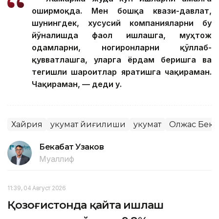
оширмоқда. Мен бошқа квази-давлат,
шунингдек, хусусий компанияларни бу
йўналишда фаол ишлашга, муҳтож
одамларни, ногиронларни қўллаб-
қувватлашга, уларга ёрдам беришга ва
тегишли шароитлар яратишга чақираман.
Чақираман, — деди у.
Хайрия
Ҳукумат йиғилиши
Ҳукумат
Олжас Бект
Бекабат Узаков
Муаллиф
11:39, 04 Август 2026
Қозоғистонда қайта ишлаш