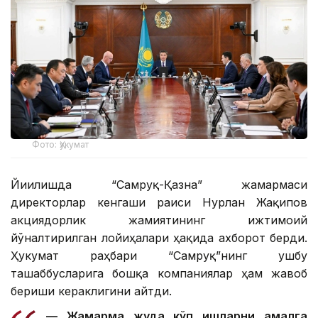
Фото: Ҳукумат
Йиғилишда “Самруқ-Қазна” жамғармаси
директорлар кенгаши раиси Нурлан Жақипов
акциядорлик жамиятининг ижтимоий
йўналтирилган лойиҳалари ҳақида ахборот берди.
Ҳукумат раҳбари “Самруқ”нинг ушбу
ташаббусларига бошқа компаниялар ҳам жавоб
бериши кераклигини айтди.
— Жамғарма жуда кўп ишларни амалга