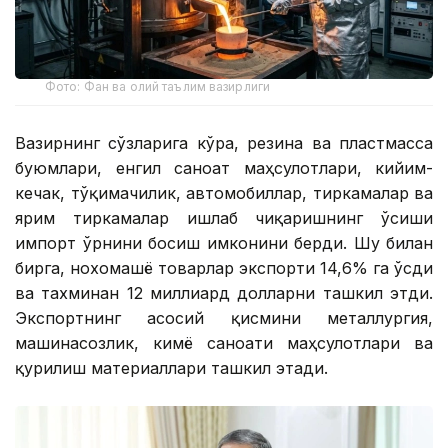
Фото: Фан ва олий таълим вазирлиги
Вазирнинг сўзларига кўра, резина ва пластмасса
буюмлари, енгил саноат маҳсулотлари, кийим-
кечак, тўқимачилик, автомобиллар, тиркамалар ва
ярим тиркамалар ишлаб чиқаришнинг ўсиши
импорт ўрнини босиш имконини берди. Шу билан
бирга, нохомашё товарлар экспорти 14,6% га ўсди
ва тахминан 12 миллиард долларни ташкил этди.
Экспортнинг асосий қисмини металлургия,
машинасозлик, кимё саноати маҳсулотлари ва
қурилиш материаллари ташкил этади.