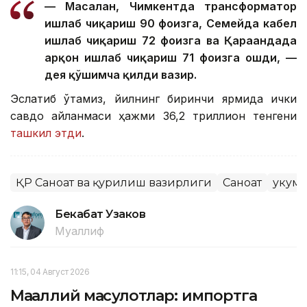
— Масалан, Чимкентда трансформатор
ишлаб чиқариш 90 фоизга, Семейда кабел
ишлаб чиқариш 72 фоизга ва Қарағандада
арқон ишлаб чиқариш 71 фоизга ошди, —
дея қўшимча қилди вазир.
Эслатиб ўтамиз, йилнинг биринчи ярмида ички
савдо айланмаси ҳажми 36,2 триллион тенгени
ташкил этди
.
ҚР Саноат ва қурилиш вазирлиги
Саноат
Ҳукум
Бекабат Узаков
Муаллиф
11:15, 04 Август 2026
Маҳаллий маҳсулотлар: импортга