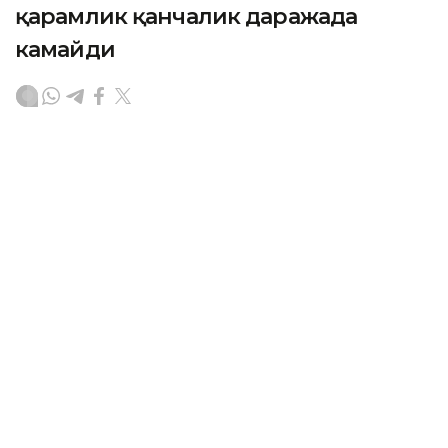
қарамлик қанчалик даражада
камайди
ASTANА. Кazinform – Йилнинг биринчи ярмида ички
савдо айланмаси ҳажми 36,2 триллион тенгени
ташкил этди. Бу ҳақда Қозоғистон Республикаси
Савдо ва интеграция вазири Арман Шаққалиев
Ҳукумат йиғилишида маълум қилди.