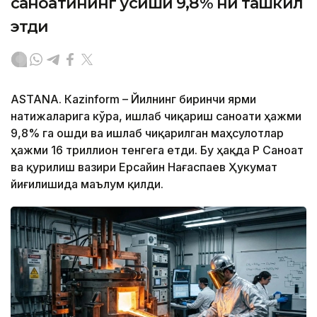
саноатининг ўсиши 9,8% ни ташкил
этди
ASTANА. Кazinform – Йилнинг биринчи ярми
натижаларига кўра, ишлаб чиқариш саноати ҳажми
9,8% га ошди ва ишлаб чиқарилган маҳсулотлар
ҳажми 16 триллион тенгега етди. Бу ҳақда ҚР Саноат
ва қурилиш вазири Ерсайин Нағаспаев Ҳукумат
йиғилишида маълум қилди.