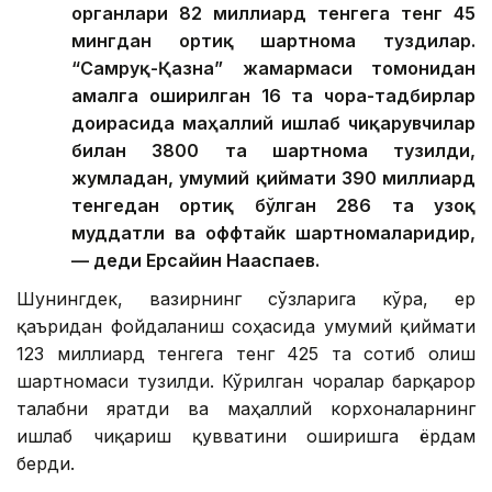
органлари 82 миллиард тенгега тенг 45
мингдан ортиқ шартнома туздилар.
“Самруқ-Қазна” жамғармаси томонидан
амалга оширилган 16 та чора-тадбирлар
доирасида маҳаллий ишлаб чиқарувчилар
билан 3800 та шартнома тузилди,
жумладан, умумий қиймати 390 миллиард
тенгедан ортиқ бўлган 286 та узоқ
муддатли ва оффтайк шартномаларидир,
— деди Ерсайин Нағаспаев.
Шунингдек, вазирнинг сўзларига кўра, ер
қаъридан фойдаланиш соҳасида умумий қиймати
123 миллиард тенгега тенг 425 та сотиб олиш
шартномаси тузилди. Кўрилган чоралар барқарор
талабни яратди ва маҳаллий корхоналарнинг
ишлаб чиқариш қувватини оширишга ёрдам
берди.