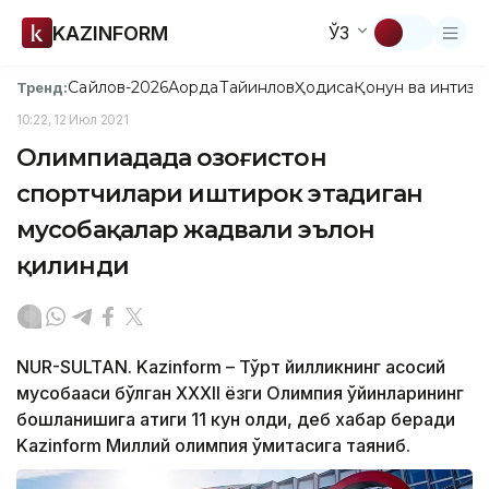
KAZINFORM
ЎЗ
Сайлов-2026
Ақорда
Тайинлов
Ҳодиса
Қонун ва интизо
Тренд:
10:22, 12 Июл 2021
Олимпиадада Қозоғистон
спортчилари иштирок этадиган
мусобақалар жадвали эълон
қилинди
NUR-SULTAN. Kazinform – Тўрт йилликнинг асосий
мусобақаси бўлган ХХХІІ ёзги Олимпия ўйинларининг
бошланишига атиги 11 кун қолди, деб хабар беради
Kazinform Миллий олимпия қўмитасига таяниб.