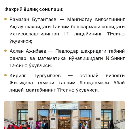
Фахрий ёрлиқ соҳиблари:
Рамазан Бутантаев — Манғистау вилоятининг
Ақтау шаҳридаги Таълим бошқармаси қошидаги
ихтисослаштирилган IТ лицейининг 11-синф
ўқувчиси;
Аслан Ажибаев — Павлодар шаҳридаги табиий
фанлар ва математика йўналишидаги NISнинг
12-синф ўқувчиси;
Кирилл Турғумбаев — Қостанай вилояти
Житиқара тумани таълим бошқармаси Абай
лицей-мактабининг 11-синф ўқувчиси.