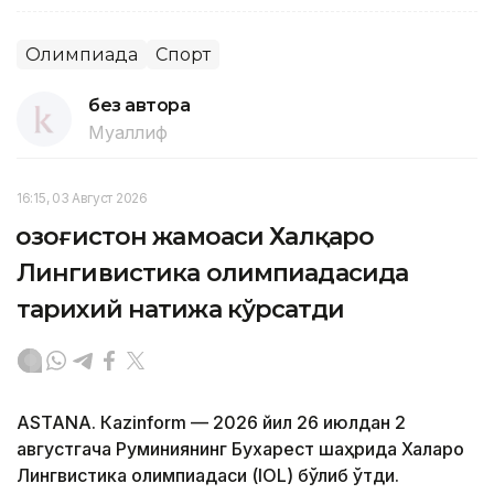
Олимпиада
Спорт
без автора
Муаллиф
16:15, 03 Август 2026
Қозоғистон жамоаси Халқаро
Лингивистика олимпиадасида
тарихий натижа кўрсатди
ASTANА. Кazinform — 2026 йил 26 июлдан 2
августгача Руминиянинг Бухарест шаҳрида Халқаро
Лингвистика олимпиадаси (IOL) бўлиб ўтди.