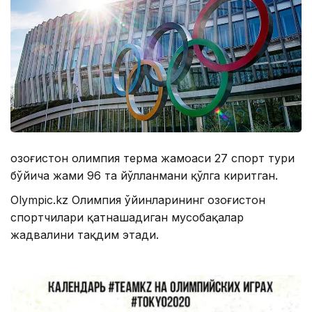
Қозоғистон олимпия терма жамоаси 27 спорт тури
бўйича жами 96 та йўлланмани қўлга киритган.
Olympic.kz Олимпия ўйинларининг Қозоғистон
спортчилари қатнашадиган мусобақалар
жадвалини тақдим этади.