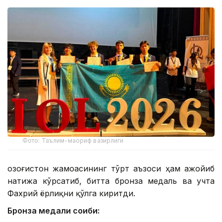
Фото: Таълим-маориф вазирлиги
Қозоғистон жамоасининг тўрт аъзоси ҳам ажойиб
натижа кўрсатиб, битта бронза медаль ва учта
Фахрий ёрлиқни қўлга киритди.
Бронза медали соҳиби: