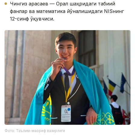
Чингиз Қарасаев — Орал шаҳридаги табиий
фанлар ва математика йўналишидаги NISнинг
12-синф ўқувчиси.
Фото: Таълим-маориф вазирлиги