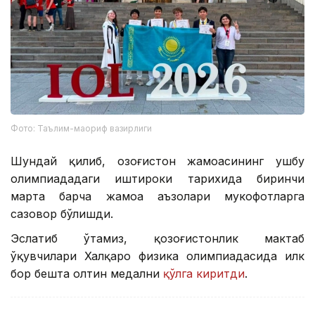
Фото: Таълим-маориф вазирлиги
Шундай қилиб, Қозоғистон жамоасининг ушбу
олимпиададаги иштироки тарихида биринчи
марта барча жамоа аъзолари мукофотларга
сазовор бўлишди.
Эслатиб ўтамиз, қозоғистонлик мактаб
ўқувчилари Халқаро физика олимпиадасида илк
бор бешта олтин медални
қўлга киритди
.