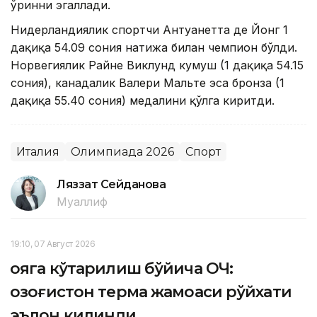
ўринни эгаллади.
Нидерландиялик спортчи Антуанетта де Йонг 1
дақиқа 54.09 сония натижа билан чемпион бўлди.
Норвегиялик Райне Виклунд кумуш (1 дақиқа 54.15
сония), канадалик Валери Мальте эса бронза (1
дақиқа 55.40 сония) медалини қўлга киритди.
Италия
Олимпиада 2026
Спорт
Ляззат Сейданова
Муаллиф
19:10, 07 Август 2026
Қояга кўтарилиш бўйича ОЧ:
Қозоғистон терма жамоаси рўйхати
эълон қилинди