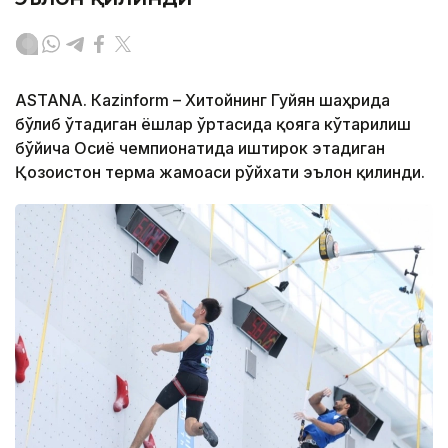
ASTANА. Кazinform – Хитойнинг Гуйян шаҳрида
бўлиб ўтадиган ёшлар ўртасида қояга кўтарилиш
бўйича Осиё чемпионатида иштирок этадиган
Қозоғистон терма жамоаси рўйхати эълон қилинди.