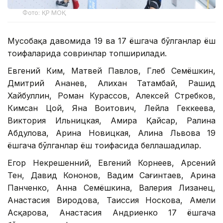
Фото: ҚР МОҚ
Мусобақа давомида 19 ва 17 ёшгача бўлганлар ёш
тоифаларида совринлар топширилади.
Евгений Ким, Матвей Павлов, Глеб Семёшкин,
Дмитрий Ананев, Алихан Татамбай, Рашид
Хайбуллин, Роман Курассов, Алексей Стребков,
Кимсан Цой, Яна Воитович, Лейла Геккеева,
Виктория Ильницкая, Амира Қайсар, Ралина
Абдулова, Арина Новицкая, Алина Львова 19
ёшгача бўлганлар ёш тоифасида беллашадилар.
Егор Некрешенний, Евгений Корнеев, Арсений
Тен, Давид Кононов, Вадим Сағинтаев, Арина
Панченко, Анна Семёшкина, Валерия Лизанец,
Анастасия Виродова, Таиссия Носкова, Амели
Асқарова, Анастасия Андриенко 17 ёшгача