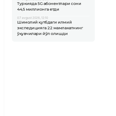
Туркияда 5G абонентлари сони
44,5 миллионга етди
07 avgust 2026, 12:10
Шимолий қутбдаги илмий
экспедицияга 22 мамлакатнинг
ўқувчилари йўл олишди