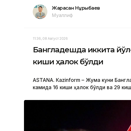
Жарасқан Нұрыбаев
Муаллиф
11:36, 08 Август 2026
Бангладешда иккита йўл
киши ҳалок бўлди
ASTANА. Кazinform – Жума куни Банг
камида 16 киши ҳалок бўлди ва 29 ки