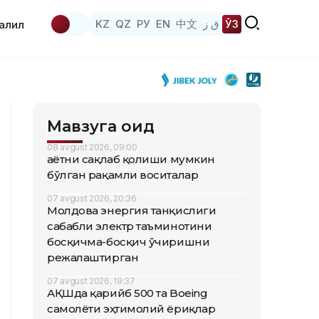
KZ
QZ
РУ
EN
中文
ق ز
ЎЗ
аҳлил
Мавзуга оид
08 avgust 2026, 09:00
Ҳаётни сақлаб қолиши мумкин
бўлган рақамли воситалар
07 avgust 2026, 20:36
Молдова энергия танқислиги
сабабли электр таъминотини
босқичма-босқич ўчиришни
режалаштирган
07 avgust 2026, 19:37
АҚШда қарийб 500 та Boeing
самолёти эҳтимолий ёриқлар