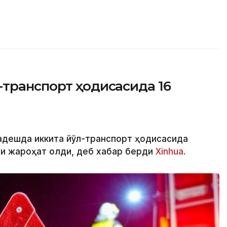
-транспорт ҳодисасида 16
ладешда иккита йўл-транспорт ҳодисасида
ши жароҳат олди, деб хабар берди
Xinhua
.