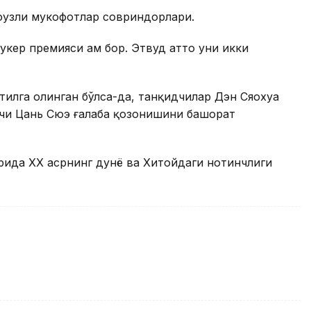
уфузли мукофотлар совриндорлари.
ер премияси ҳам бор. Этвуд ҳатто уни икки
тилга олинган бўлса-да, танқидчилар Дэн Сяохуа
вчи Цань Сюэ ғалаба қозонишини башорат
рида ХХ асрнинг дунё ва Хитойдаги нотинчлиги