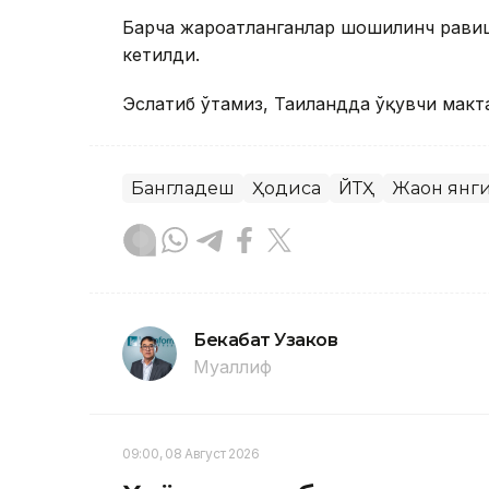
Барча жароҳатланганлар шошилинч равиш
кетилди.
Эслатиб ўтамиз, Таиландда ўқувчи макт
Бангладеш
Ҳодиса
ЙТҲ
Жаҳон янг
Бекабат Узаков
Муаллиф
09:00, 08 Август 2026