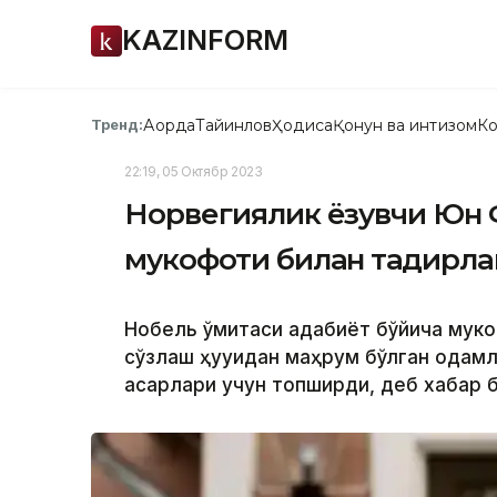
KAZINFORM
Ақорда
Тайинлов
Ҳодиса
Қонун ва интизом
Ко
Тренд:
22:19, 05 Октябр 2023
Норвегиялик ёзувчи Юн 
мукофоти билан тақдирл
Нобель қўмитаси адабиёт бўйича мук
сўзлаш ҳуқуқидан маҳрум бўлган одам
асарлари учун топширди, деб хабар