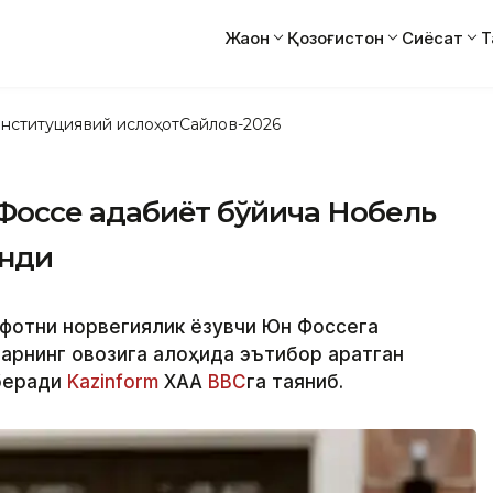
Жаҳон
Қозоғистон
Сиёсат
Т
нституциявий ислоҳот
Сайлов-2026
Фоссе адабиёт бўйича Нобель
анди
офотни норвегиялик ёзувчи Юн Фоссега
ларнинг овозига алоҳида эътибор қаратган
 беради
Kazinform
ХАА
ВВС
га таяниб.