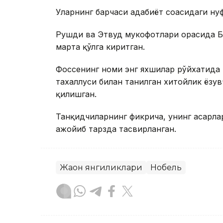
Уларнинг барчаси адабиёт соҳасидаги н
Рушди ва Этвуд мукофотлари орасида Бук
марта қўлга киритган.
Фоссенинг номи энг яхшилар рўйхатида 
тахаллуси билан танилган хитойлик ёзу
қилишган.
Танқидчиларнинг фикрича, унинг асарла
ажойиб тарзда тасвирланган.
Жаҳон янгиликлари
Нобель