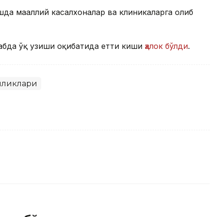
да маҳаллий касалхоналар ва клиникаларга олиб
абда ўқ узиши оқибатида етти киши
ҳалок бўлди
.
иликлари