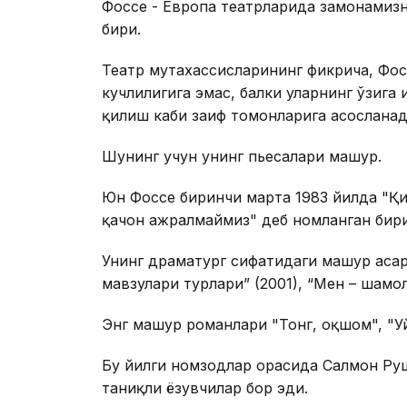
Фоссе - Европа театрларида замонамизн
бири.
Театр мутахассисларининг фикрича, Фос
кучлилигига эмас, балки уларнинг ўзига
қилиш каби заиф томонларига асосланад
Шунинг учун унинг пьесалари машҳур.
Юн Фоссе биринчи марта 1983 йилда "Қиз
қачон ажралмаймиз" деб номланган бири
Унинг драматург сифатидаги машҳур асар
мавзулари турлари” (2001), “Мен – шамол
Энг машҳур романлари "Тонг, оқшом", "У
Бу йилги номзодлар орасида Салмон Ру
таниқли ёзувчилар бор эди.