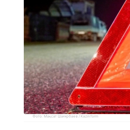
Фото: Мақсат Шағирбаев / Kazinform