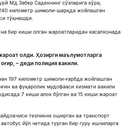
урй Мд Забер Садекнинг сўзларига кўра,
 240 километр шимоли-шарқда жойлашган
си тўқнашди.
Яна бир киши олган жароҳатларидан касалхонада
и жароҳат олди. Ҳозирги маълумотларга
 оғир, – деди полиция вакили.
инан 197 километр шимоли-ғарбда жойлашган
ёнғин ва фуқаролик мудофааси хизмати вакили
одисада 7 киши ҳалок бўлган ва 15 киши жароҳат
 ҳайдовчиси тезликни оширган ва транспорт
втобус йўл четида турган бир гуруҳ ишчиларга