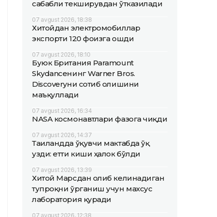
сабабли текширувдан ўтказилади
07 avgust 2026, 18:38
Хитойдан электромобиллар
экспорти 120 фоизга ошди
07 avgust 2026, 18:10
Буюк Британия Paramount
Skydanceнинг Warner Bros.
Discoveryни сотиб олишини
маъқуллади
07 avgust 2026, 16:34
NASA космонавтлари фазога чиқди
07 avgust 2026, 14:37
Таиландда ўқувчи мактабда ўқ
узди: етти киши ҳалок бўлди
07 avgust 2026, 13:39
Хитой Марсдан олиб келинадиган
тупроқни ўрганиш учун махсус
лаборатория қуради
07 avgust 2026, 12:38