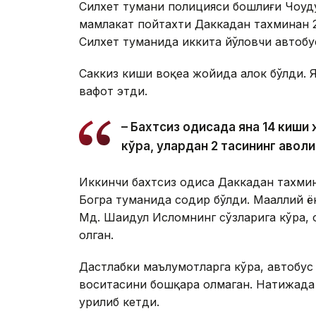
Силхет тумани полицияси бошлиғи Чоудҳ
мамлакат пойтахти Даккадан тахминан
Силхет туманида иккита йўловчи автобу
Саккиз киши воқеа жойида ҳалок бўлди. 
вафот этди.
– Бахтсиз ҳодисада яна 14 киш
кўра, улардан 2 тасининг аҳволи
Иккинчи бахтсиз ҳодиса Даккадан тахм
Богра туманида содир бўлди. Маҳаллий 
Мд. Шаҳидул Исломнинг сўзларига кўра, ҳ
олган.
Дастлабки маълумотларга кўра, автобус
воситасини бошқара олмаган. Натижада а
урилиб кетди.