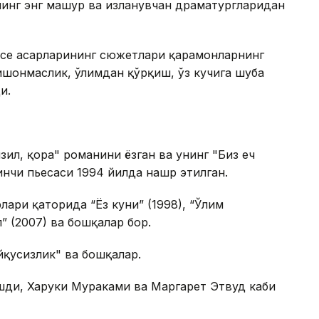
инг энг машҳур ва изланувчан драматургларидан
се асарларининг сюжетлари қаҳрамонларнинг
 ишонмаслик, ўлимдан қўрқиш, ўз кучига шубҳа
и.
ил, қора" романини ёзган ва унинг "Биз ҳеч
нчи пьесаси 1994 йилда нашр этилган.
лари қаторида “Ёз куни” (1998), “Ўлим
” (2007) ва бошқалар бор.
йқусизлик" ва бошқалар.
шди, Харуки Мураками ва Маргарет Этвуд каби