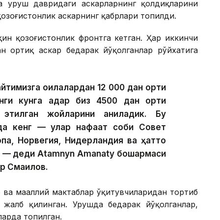
а уруш давридаги аскарларнинг қолдиқларини
қозоғистонлик аскарнинг қабрлари топилди.
ин қозоғистонлик фронтга кетган. Ҳар иккинчи
ан ортиқ аскар бедарак йўқолганлар рўйхатига
тимизга оилалардан 12 000 дан ортиқ
нги кунга қадар биз 4500 дан ортиқ
этилган жойларини аниқладик. Бу
а кенг — улар нафақат собиқ Совет
опа, Норвегия, Нидерландия ва ҳатто
, — деди Atamnyn Amanaty бошқармаси
р Смаилов.
 ва маҳаллий мактаблар ўқитувчиларидан тортиб
а жалб қилинган. Урушда бедарак йўқолганлар,
ларда топилган.