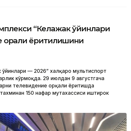
мплекси “Келажак ўйинлари
е орқали ёритилишини
к ўйинлари — 2026” халқаро мультиспорт
арлик кўрмоқда. 29 июлдан 9 августгача
ларни телевидение орқали ёритишда
тахминан 150 нафар мутахассиси иштирок