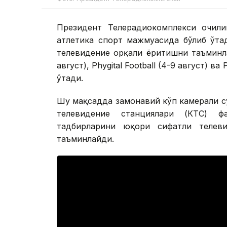
Президент Телерадиокомплекси очили
атлетика спорт мажмуасида бўлиб ўтад
телевидение орқали ёритишни таъминлай
август), Phygital Football (4-9 август) ва
ўтади.
Шу мақсадда замонавий кўп камерали су
телевидение станциялари (КТС) ф
тадбирларини юқори сифатли телев
таъминлайди.