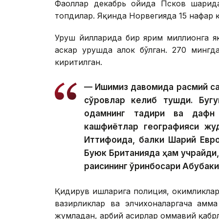
Фаоллар декабрь ойида Псков шаҳрид
топдилар. Яқинда Норвегияда 15 нафар 
Уруш йилларида бир ярим миллионга яқ
аскар урушда ҳалок бўлган. 270 мингд
киритилган.
— Ишимиз давомида расмий сай
сўровлар келиб тушди. Бугу
одамнинг тақдири ва дафн 
кашфиётлар географияси жуд
Иттифоқида, балки Шарқий Евр
Буюк Британияда ҳам учрайди
раисининг ўринбосари Абубаки
Қидирув ишларига полиция, ҳокимликлар
вазирликлар ва элчихоналаргача ҳамм
жумладан, ҳарбий асирлар оммавий қабр