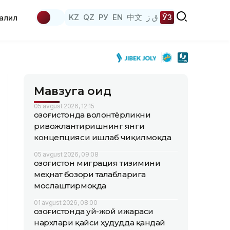
KZ
QZ
РУ
EN
中文
ق ز
ЎЗ
аҳлил
Мавзуга оид
05 avgust 2026, 12:15
Қозоғистонда волонтёрликни
ривожлантиришнинг янги
концепцияси ишлаб чиқилмоқда
05 avgust 2026, 09:08
Қозоғистон миграция тизимини
меҳнат бозори талабларига
мослаштирмоқда
01 avgust 2026, 08:00
Қозоғистонда уй-жой ижараси
нархлари қайси ҳудудда қандай