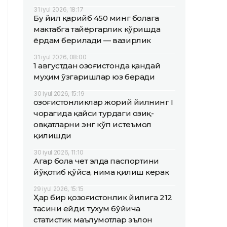
31 iyul 2026, 18:17
Бу йил қарийб 450 минг болага
мактабга тайёргарлик кўришда
ёрдам берилади — вазирлик
31 iyul 2026, 08:00
1 августдан Қозоғистонда қандай
муҳим ўзгаришлар юз беради
30 iyul 2026, 15:19
Қозоғистонликлар жорий йилнинг I
чорагида қайси турдаги озиқ-
овқатларни энг кўп истеъмол
қилишди
30 iyul 2026, 11:10
Агар бола чет элда паспортини
йўқотиб қўйса, нима қилиш керак
29 iyul 2026, 15:15
Ҳар бир қозоғистонлик йилига 212
тасини ейди: тухум бўйича
статистик маълумотлар эълон