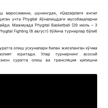
ш маросимини, шунингдек, «Qazaqstan» енгил
иган учта Phygital йўналишдаги мусобақаларни
ди. Мажмуада Phygital Basketball (29 июль – 3
 Phygital Fighting (8 август) бўйича турнирлар бўлиб
ратга олиш ускуналари билан жиҳозланган кўчма
аолият юритади. Улар турнирнинг асосий
изион суратга олиш ва трансляция қилишни