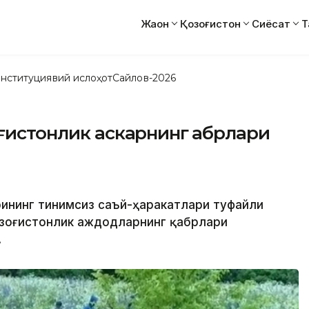
Жаҳон
Қозоғистон
Сиёсат
Т
нституциявий ислоҳот
Сайлов-2026
ғистонлик аскарнинг қабрлари
рининг тинимсиз саъй-ҳаракатлари туфайли
озоғистонлик аждодларнинг қабрлари
.