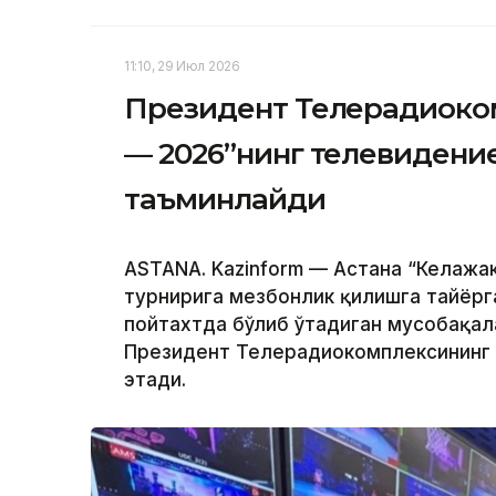
11:10, 29 Июл 2026
Президент Телерадиоко
— 2026”нинг телевидени
таъминлайди
ASTANA. Kazinform — Астана “Келажа
турнирига мезбонлик қилишга тайёрг
пойтахтда бўлиб ўтадиган мусобақа
Президент Телерадиокомплексининг 
этади.