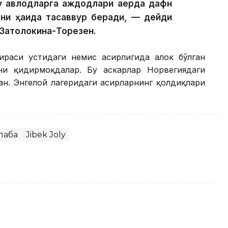
у авлодларга аждодлари қаерда дафн
ани ҳақида тасаввур беради, — дейди
 Затолокина-Торезен.
аси устидаги немис асирлигида ҳалок бўлган
ни қидирмоқдалар. Бу аскарлар Норвегиядаги
н. Энгелой лагеридаги асирларнинг қолдиқлари
лаба
Jibek Joly