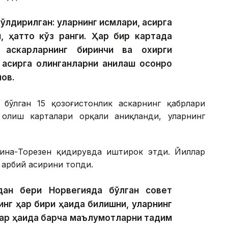
лдирилган: уларнинг исмлари, асирга
, ҳатто кўз ранги. Ҳар бир картада
 аскарларнинг биринчи ва охирги
асирга олинганларни аниқлаш осонроқ
ов.
бўлган 15 қозоғистонлик аскарнинг қабрлари
 олиш карталари орқали аниқланди, уларнинг
кина-Торезен қидирувда иштирок этди. Йиллар
 ҳарбий асирини топди.
ан бери Норвегияда бўлган совет
инг ҳар бири ҳақида билишни, уларнинг
ар ҳақида барча маълумотларни тақдим