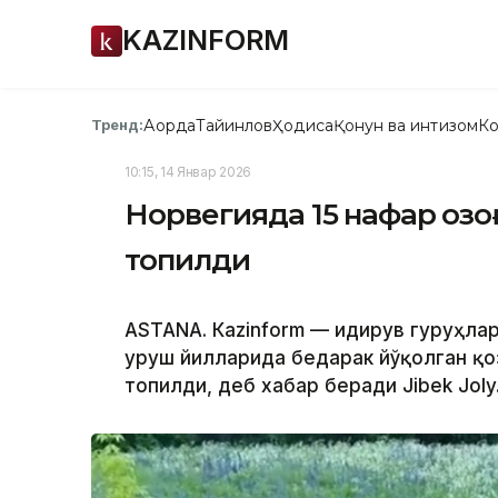
KAZINFORM
Ақорда
Тайинлов
Ҳодиса
Қонун ва интизом
Ко
Тренд:
10:15, 14 Январ 2026
Норвегияда 15 нафар қозо
топилди
ASTANА. Кazinform — Қидирув гуруҳла
уруш йилларида бедарак йўқолган қ
топилди, деб хабар беради Jibek Joly