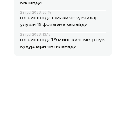
қилинди
28 iyul 2026, 20:15
Қозоғистонда тамаки чекувчилар
улуши 15 фоизгача камайди
28 iyul 2026, 13:15
Қозоғистонда 1,9 минг километр сув
қувурлари янгиланади