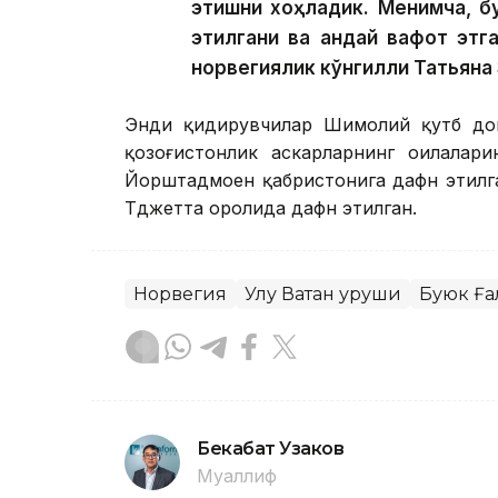
этишни хоҳладик. Менимча, б
этилгани ва қандай вафот этг
норвегиялик кўнгилли Татьяна
Энди қидирувчилар Шимолий қутб доир
қозоғистонлик аскарларнинг оилалари
Йорштадмоен қабристонига дафн этилга
Тджетта оролида дафн этилган.
Норвегия
Улуғ Ватан уруши
Буюк Ға
Бекабат Узаков
Муаллиф