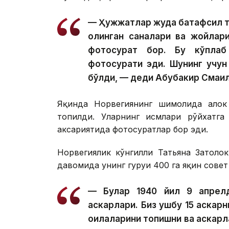
— Ҳужжатлар жуда батафсил тў
олинган саналари ва жойлари
фотосурат бор. Бу кўплаб
фотосурати эди. Шунинг учун 
бўлди, — деди Абубакир Смаил
Яқинда Норвегиянинг шимолида ҳалок 
топилди. Уларнинг исмлари рўйхатга
аксариятида фотосуратлар бор эди.
Норвегиялик кўнгилли Татьяна Затоло
давомида унинг гуруҳи 400 га яқин совет
— Булар 1940 йил 9 апрелд
аскарлари. Биз ушбу 15 аскарн
оилаларини топишни ва аскарл