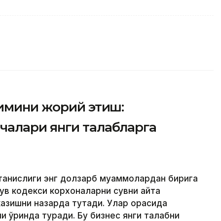
зимини жорий этиш:
алари янги талабларга
танқислиги энг долзарб муаммолардан бирига
ув кодекси корхоналарни сувни қайта
казишни назарда тутади. Улар орасида
 ўринда туради. Бу бизнес янги талабни