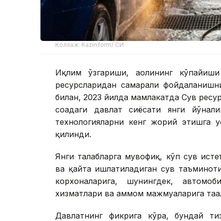
Коллаж: Kazinform/ СИ
Иқлим ўзгариши, аҳолининг кўпайиши
ресурсларидан самарали фойдаланишни
билан, 2023 йилда мамлакатда Сув ресу
соҳадаги давлат сиёсати янги йўнал
технологияларни кенг жорий этишга у
қилинди.
Янги талабларга мувофиқ, кўп сув ист
ва қайта ишлатиладиган сув таъминоти
корхоналарига, шунингдек, автом
хизматлари ва ҳаммом мажмуаларига таа
Давлатнинг фикрига кўра, бундай ти