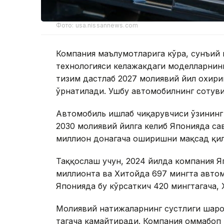
Фото: usa.nissannews.com
Компания маълумотларига кўра, сунъий 
технологияси келажакдаги моделларнинг
тизим дастлаб 2027 молиявий йил охириг
ўрнатилади. Ушбу автомобилнинг сотув
Автомобиль ишлаб чиқарувчиси ўзининг 
2030 молиявий йилга келиб Японияда са
миллион донагача оширишни мақсад қил
Таққослаш учун, 2024 йилда компания Я
миллионта ва Хитойда 697 мингта автомо
Японияда бу кўрсаткич 420 мингтагача,
Молиявий натижаларнинг сустлиги шаро
тагача камайтиради. Компания оммабоп в