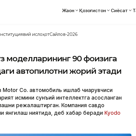
Жаҳон
Қозоғистон
Сиёсат
Т
нституциявий ислоҳот
Сайлов-2026
 ўз моделларининг 90 фоизига
даги автопилотни жорий этади
n Motor Co. автомобиль ишлаб чиқарувчиси
рият қисмини сунъий интеллектга асосланган
лашни режалаштирган. Компания савдо
и янгилаш ниятида, деб хабар беради
Kyodo