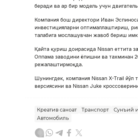
беради ва ҳар бир модель учун двигател
Компания бош директори Иван Эспиносан
инвестицияларни оптималлаштириш, ри
талабига мослашувчан жавоб бериш имк
Қайта қуриш доирасида Nissan еттита з
Оппама заводини ёпишни ва тахминан 2
режалаштирмоқда.
Шунингдек, компания Nissan X-Trail йўл
версиясини ва Nissan Juke кроссоверин
Креатив саноат
Транспорт
Сунъий и
Автомобиль