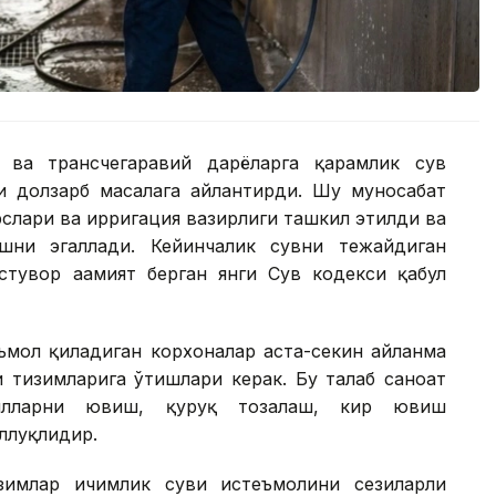
 ва трансчегаравий дарёларга қарамлик сув
 долзарб масалага айлантирди. Шу муносабат
рслари ва ирригация вазирлиги ташкил этилди ва
ишни эгаллади. Кейинчалик сувни тежайдиган
стувор аҳамият берган янги Сув кодекси қабул
еъмол қиладиган корхоналар аста-секин айланма
 тизимларига ўтишлари керак. Бу талаб саноат
обилларни ювиш, қуруқ тозалаш, кир ювиш
ллуқлидир.
зимлар ичимлик суви истеъмолини сезиларли