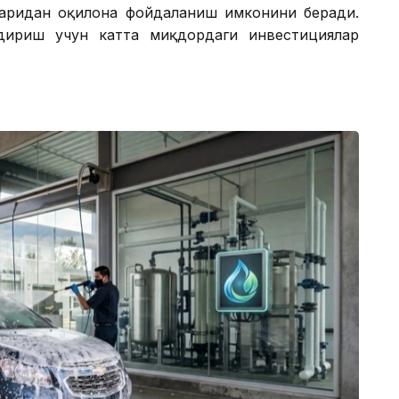
аридан оқилона фойдаланиш имконини беради.
дириш учун катта миқдордаги инвестициялар