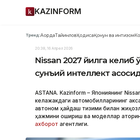
KAZINFORM
Ақорда
Тайинлов
Ҳодиса
Қонун ва интизом
Ко
Тренд:
20:38, 16 Апрел 2026
Nissan 2027 йилга келиб
сунъий интеллект асоси
ASTANA. Kazinform – Япониянинг Nissa
келажакдаги автомобилларининг акса
автоном ҳайдаш тизими билан жиҳоз
ҳажмини ошириш ва моделлар қаторин
ахборот
агентлиги.