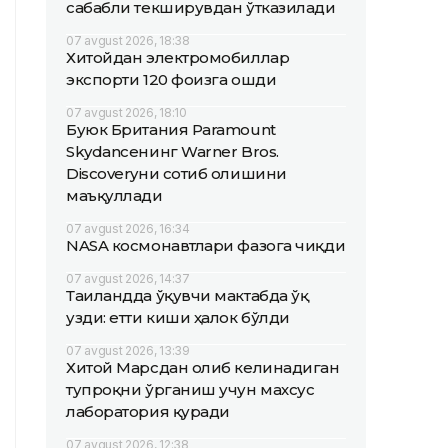
сабабли текширувдан ўтказилади
07 avgust 2026, 18:38
Хитойдан электромобиллар
экспорти 120 фоизга ошди
07 avgust 2026, 18:10
Буюк Британия Paramount
Skydanceнинг Warner Bros.
Discoveryни сотиб олишини
маъқуллади
07 avgust 2026, 16:34
NASA космонавтлари фазога чиқди
07 avgust 2026, 14:37
Таиландда ўқувчи мактабда ўқ
узди: етти киши ҳалок бўлди
07 avgust 2026, 13:39
Хитой Марсдан олиб келинадиган
тупроқни ўрганиш учун махсус
лаборатория қуради
07 avgust 2026, 12:38