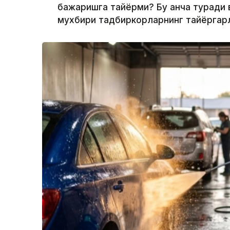
бажаришга тайёрми? Бу қанча туради 
мухбири тадбиркорларнинг тайёргарли