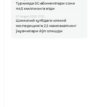
Туркияда 5G абонентлари сони
44,5 миллионга етди
07 avgust 2026, 12:10
Шимолий қутбдаги илмий
экспедицияга 22 мамлакатнинг
ўқувчилари йўл олишди