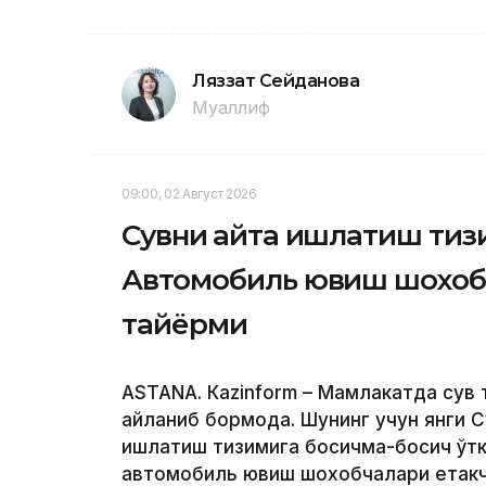
Ляззат Сейданова
Муаллиф
09:00, 02 Август 2026
Сувни қайта ишлатиш ти
Автомобиль ювиш шохобч
тайёрми
ASTANА. Кazinform – Мамлакатда сув 
айланиб бормоқда. Шунинг учун янги С
ишлатиш тизимига босқичма-босқич ўт
автомобиль ювиш шохобчалари етакчи