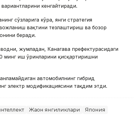
ь вариантларини кенгайтиради.
инг сўзларига кўра, янги стратегия
вожланиш вақтини тезлаштириш ва бозор
онини беради.
аводни, жумладан, Канагава префектурасидаги
0 минг иш ўринларини қисқартиришни
 танламайдиган автомобилнинг гибрид
инг электр модификациясини тақдим этди.
нтеллект
Жаҳон янгиликлари
Япония