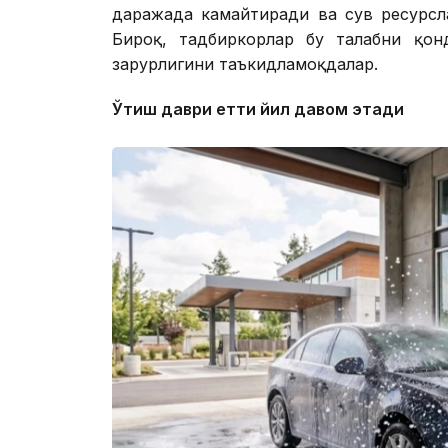
даражада камайтиради ва сув ресурсл
Бироқ, тадбиркорлар бу талабни қон
зарурлигини таъкидламоқдалар.
Ўтиш даври етти йил давом этади