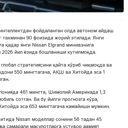
интеллектдан фойдаланган ҳолда автоном ҳайдаш
 тахминан 90 фоизида жорий этилади. Янги
а қадар янги Nissan Elgrand минивэнига
и 2026 йил ёзида бошланиши кутилмоқда.
глобал стратегиясини қайта кўриб чиқмоқда ва
вдони 550 мингтагача, АҚШ ва Хитойда эса 1
ган.
понияда 461 мингта, Шимолий Америкада 1,3
биль сотган. Ва бу йилги прогнозга кўра,
 Хитойда эса 653 мингтагача камайиши мумкин.
итида Nissan моделлар сонини 56 тадан 45
а самарали маҳсулотларга устувор аҳамият