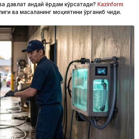
ва давлат қандай ёрдам кўрсатади?
Кazinform
ги ва масаланинг моҳиятини ўрганиб чиқди.