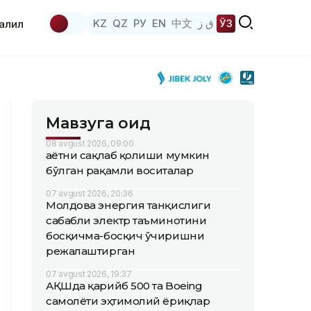
KZ
QZ
РУ
EN
中文
ق ز
ЎЗ
аҳлил
Мавзуга оид
08 avgust 2026, 09:00
Ҳаётни сақлаб қолиши мумкин
бўлган рақамли воситалар
07 avgust 2026, 20:36
Молдова энергия танқислиги
сабабли электр таъминотини
босқичма-босқич ўчиришни
режалаштирган
07 avgust 2026, 19:37
АҚШда қарийб 500 та Boeing
самолёти эҳтимолий ёриқлар