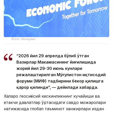
Фото: Монцамэ
“2026 йил 29 апрелда бўлиб ўтган
Вазирлар Маҳкамасининг йиғилишида
жорий йил 29-30 июнь кунлари
режалаштирилган Мўғулистон иқтисодий
форуми (МИФ) тадбирини бекор қилишга
қарор қилинди”, — дейилади хабарда.
Халқаро геосиёсий кескинликнинг кучайиши ва
етакчи давлатлар ўртасидаги савдо можаролари
натижасида глобал таъминот занжирлари издан