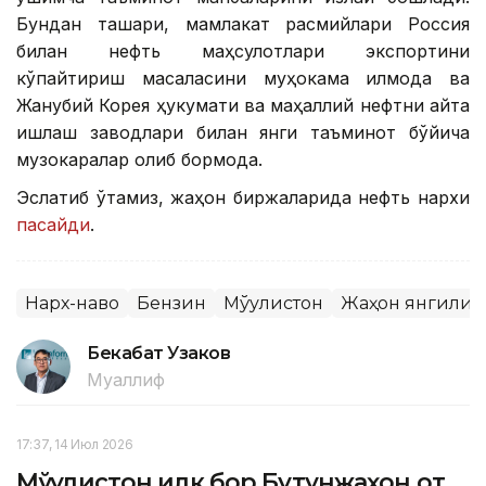
Бундан ташқари, мамлакат расмийлари Россия
билан нефть маҳсулотлари экспортини
кўпайтириш масаласини муҳокама қилмоқда ва
Жанубий Корея ҳукумати ва маҳаллий нефтни қайта
ишлаш заводлари билан янги таъминот бўйича
музокаралар олиб бормоқда.
Эслатиб ўтамиз, жаҳон биржаларида нефть нархи
пасайди
.
Нарх-наво
Бензин
Мўғулистон
Жаҳон янгилик
Бекабат Узаков
Муаллиф
17:37, 14 Июл 2026
Мўғулистон илк бор Бутунжаҳон от