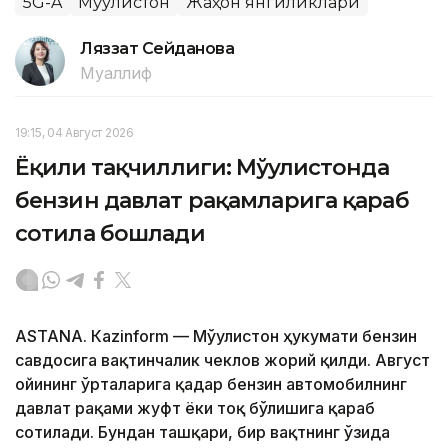
5G-A
Мўғулистон
Жаҳон янгиликлари
Ляззат Сейданова
Муаллиф
19:15, 04 Август 2026
Ёқилғи тақчиллиги: Мўғулистонда
бензин давлат рақамларига қараб
сотила бошлади
ASTANА. Кazinform — Мўғулистон ҳукумати бензин
савдосига вақтинчалик чеклов жорий қилди. Август
ойининг ўрталарига қадар бензин автомобилнинг
давлат рақами жуфт ёки тоқ бўлишига қараб
сотилади. Бундан ташқари, бир вақтнинг ўзида