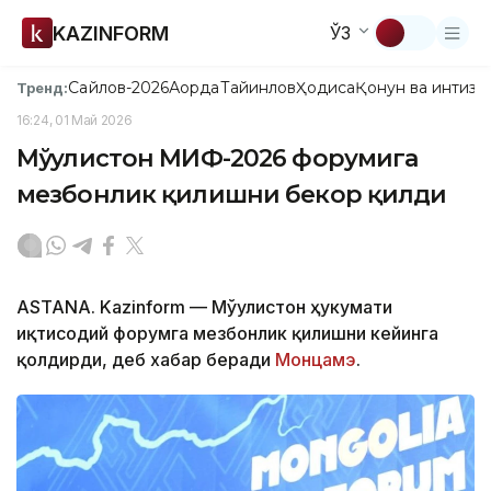
KAZINFORM
ЎЗ
Сайлов-2026
Ақорда
Тайинлов
Ҳодиса
Қонун ва интизо
Тренд:
16:24, 01 Май 2026
Мўғулистон МИФ-2026 форумига
мезбонлик қилишни бекор қилди
ASTANA. Kazinform — Мўғулистон ҳукумати
иқтисодий форумга мезбонлик қилишни кейинга
қолдирди, деб хабар беради
Монцамэ
.