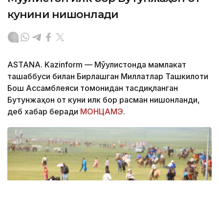
кунини нишонлади
ASTANA. Kazinform — Мўғулистонда мамлакат
ташаббуси билан Бирлашган Миллатлар Ташкилоти
Бош Ассамблеяси томонидан тасдиқланган
Бутунжаҳон от куни илк бор расман нишонланди,
деб хабар беради
МОНЦАМЭ
.