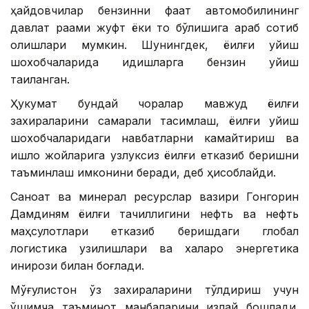
ҳайдовчилар бензинни фақат автомобилининг
давлат рақами жуфт ёки тоқ бўлишига қараб сотиб
олишлари мумкин. Шунингдек, ёқилғи қуйиш
шохобчаларида идишларга бензин қуйиш
тақиқланган.
Ҳукумат бундай чоралар мавжуд ёқилғи
захираларини самарали тақсимлаш, ёқилғи қуйиш
шохобчаларидаги навбатларни камайтириш ва
қишлоқ жойларига узлуксиз ёқилғи етказиб беришни
таъминлаш имконини беради, деб ҳисоблайди.
Саноат ва минерал ресурслар вазири Гонгорин
Дамдиням ёқилғи тақчиллигини нефть ва нефть
маҳсулотлари етказиб беришдаги глобал
логистика узилишлари ва халқаро энергетика
инқирози билан боғлади.
Мўғулистон ўз захираларини тўлдириш учун
қўшимча таъминот манбаларини излай бошлади.