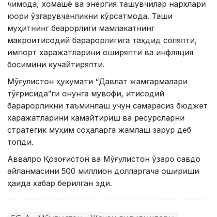
чиқмоқда, хомашё ва энергия ташувчилар нархлари
юқори ўзгарувчанликни кўрсатмоқда. Ташқи
муҳитнинг беқарорлиги мамлакатнинг
макроиқтисодий барқарорлигига таҳдид соляпти,
импорт харажатларини оширяпти ва инфляция
босимини кучайтиряпти.
Мўғулистон ҳукумати “Давлат жамғармалари
тўғрисида”ги қонунга мувофиқ, иқтисодий
барқарорликни таъминлаш учун самарасиз бюджет
харажатларини камайтириш ва ресурсларни
стратегик муҳим соҳаларга жамлаш зарур деб
топди.
Аввалроқ Қозоғистон ва Мўғулистон ўзаро савдо
айланмасини 500 миллион долларгача ошириши
ҳақида хабар берилган эди.