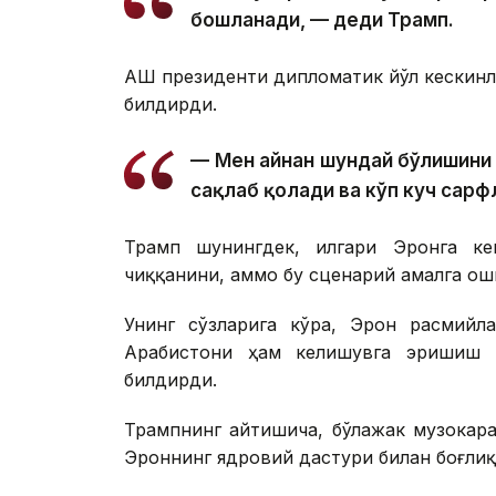
бошланади, — деди Трамп.
АҚШ президенти дипломатик йўл кескинл
билдирди.
— Мен айнан шундай бўлишини 
сақлаб қолади ва кўп куч сарф
Трамп шунингдек, илгари Эронга ке
чиққанини, аммо бу сценарий амалга ош
Унинг сўзларига кўра, Эрон расмийл
Арабистони ҳам келишувга эришиш м
билдирди.
Трампнинг айтишича, бўлажак музокара
Эроннинг ядровий дастури билан боғлиқ