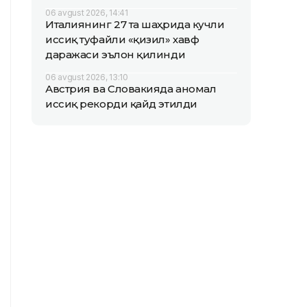
06 avgust 2026, 14:41
Италиянинг 27 та шаҳрида кучли
иссиқ туфайли «қизил» хавф
даражаси эълон қилинди
06 avgust 2026, 13:10
Австрия ва Словакияда аномал
иссиқ рекорди қайд этилди