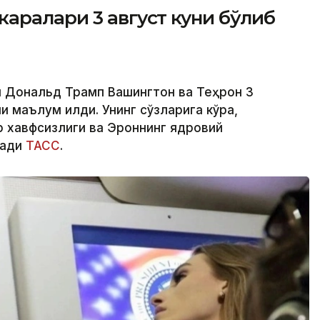
аралари 3 август куни бўлиб
 Дональд Трамп Вашингтон ва Теҳрон 3
 маълум қилди. Унинг сўзларига кўра,
 хавфсизлиги ва Эроннинг ядровий
зади
ТАСС
.