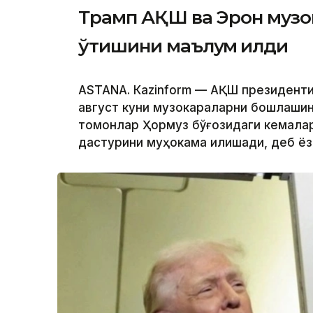
Трамп АҚШ ва Эрон музок
ўтишини маълум қилди
ASTANА. Кazinform — АҚШ президенти
август куни музокараларни бошлашини
томонлар Ҳормуз бўғозидаги кемалар
дастурини муҳокама қилишади, деб ё