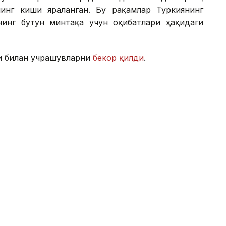
инг киши яраланган. Бу рақамлар Туркиянинг
инг бутун минтақа учун оқибатлари ҳақидаги
и билан учрашувларни
бекор қилди
.