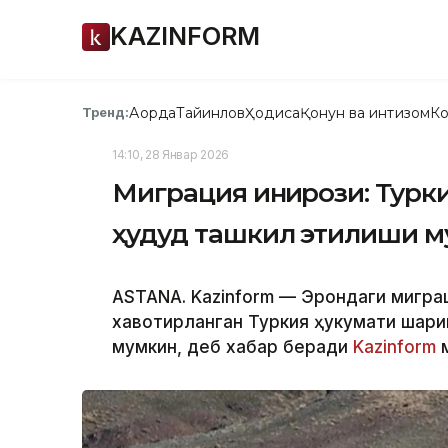
KAZINFORM
Ақорда
Тайинлов
Ҳодиса
Қонун ва интизом
Ко
Тренд:
14:10, 28 Январ 2026
Миграция инқирози: Турк
ҳудуд ташкил этилиши 
АSTANА. Kazinform — Эрондаги миграц
хавотирланган Туркия ҳукумати шарқ
мумкин, деб хабар беради
Kazinform