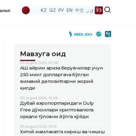
KZ
QZ
РУ
EN
中文
ق ز
ЎЗ
аҳлил
Мавзуга оид
06 avgust 2026, 20:36
АҚШ айрим ариза берувчилар учун
250 минг долларгача бўлган
визавий депозитларни жорий
қилди
06 avgust 2026, 19:38
Дубай аэропортларидаги Duty
Free дўконлари криптовалюта
орқали тўловни йўлга қўйди
06 avgust 2026, 19:10
Хитой мамлакатга кириш ва чиқиш