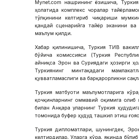
Mynet.com нашрининг ёзишича, Туркия
ҳолатида комплекс чоралар тайёрламо
тўлқинини келтириб чиқариши мумки
қандай сценарийга тайёр эканини ва
маълум қилди.
Хабар қилинишича, Туркия ТИВ вакил
бўйича комиссияси (Туркия Республ
айниқса Эрон ва Суриядаги ҳозирги ҳ
Туркиянинг минтақадаги мамлака
қувватламаслиги ва барқарорликни сақ
Туркия матбуоти маълумотларига кўра
қочқинларнинг оммавий оқимига олиб 
билан Анқара уларнинг Туркия ҳудудиг
томонида буфер ҳудуд ташкил этиш ғояс
Туркия дипломатлари, шунингдек, Эро
келтирдилар. Уларга кўра, яқинда бўли