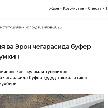
Жаҳон
Қозоғистон
Сиёсат
Т
нституциявий ислоҳот
Сайлов-2026
ия ва Эрон чегарасида буфер
мумкин
иянинг кенг кўламли тўлқинидан
ий чегарасида буфер ҳудуд ташкил этиши
мухбири.