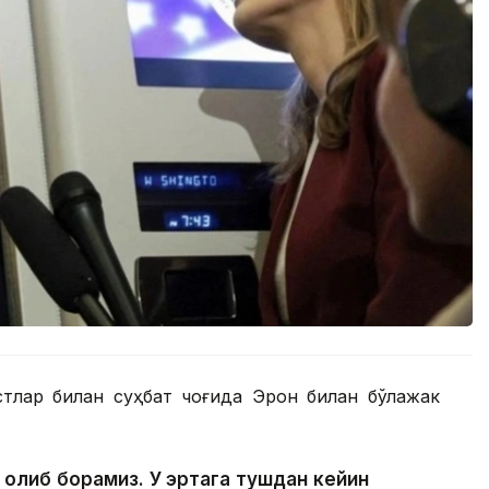
тлар билан суҳбат чоғида Эрон билан бўлажак
 олиб борамиз. У эртага тушдан кейин