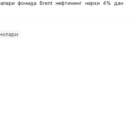
ралари фонида Brent нефтининг нархи 4% дан
иклари
ри фонида Brent нефтининг
ди