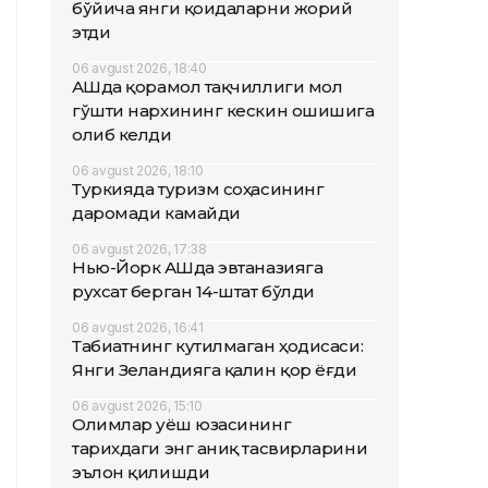
бўйича янги қоидаларни жорий
этди
06 avgust 2026, 18:40
АҚШда қорамол тақчиллиги мол
гўшти нархининг кескин ошишига
олиб келди
06 avgust 2026, 18:10
Туркияда туризм соҳасининг
даромади камайди
06 avgust 2026, 17:38
Нью-Йорк АҚШда эвтаназияга
рухсат берган 14-штат бўлди
06 avgust 2026, 16:41
Табиатнинг кутилмаган ҳодисаси:
Янги Зеландияга қалин қор ёғди
06 avgust 2026, 15:10
Олимлар Қуёш юзасининг
тарихдаги энг аниқ тасвирларини
эълон қилишди