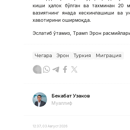
киши ҳалок бўлган ва тахминан 20 м
вазиятнинг янада кескинлашиши ва ун
хавотирини оширмоқда.
Эслатиб ўтамиз, Трамп Эрон расмийлар
Чегара
Эрон
Туркия
Миграция
Бекабат Узаков
Муаллиф
12:37, 03 Август 2026