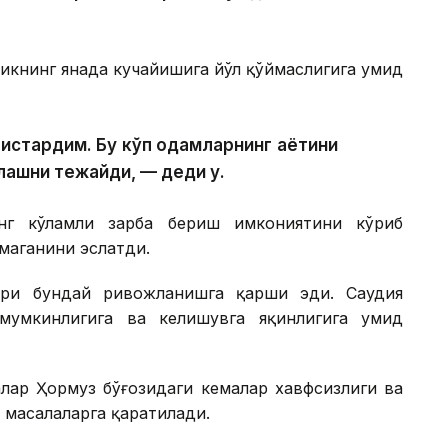
икнинг янада кучайишига йўл қўймаслигига умид
истардим. Бу кўп одамларнинг ҳаётини
лашни тежайди, — деди у.
нг кўламли зарба бериш имкониятини кўриб
маганини эслатди.
ари бундай ривожланишга қарши эди. Саудия
умкинлигига ва келишувга яқинлигига умид
лар Ҳормуз бўғозидаги кемалар хавфсизлиги ва
 масалаларга қаратилади.