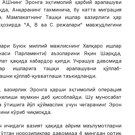
 АҚШнинг Эронга эҳтимолий ҳарбий аралашуви
қда, Анқаранинг тахминича, бу катта миграция
н. Мамлакатнинг Ташқи ишлар вазирлиги ҳар
 ҳозирда "А, В ва С режалари" мавжудлигини
лари Буюк миллий мажлиснинг Халқаро ишлар
икаси Парламенти) аъзоларини Яқин Шарқда,
олат ҳақида хабардор қилди. Учрашув давомида
тлар ишларига ташқи аралашувни қўллаб-
лашни қўллаб-қувватлаши таъкидланди.
, вазирлик Эронга қарши эҳтимолий операция
келиши мумкин деб ҳисоблайди. Шу муносабат
а ўтишига йўл қўймаслик учун чегаранинг Эрон
ини кўриб чиқмоқда.
н ичидаги вазият ҳақида айрим маълумотларни
б ўтган норозиликлар давомида 4 мингдан ортиқ