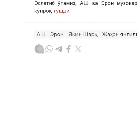
Эслатиб ўтамиз, АҚШ ва Эрон музока
кўпроқ
тушди
.
АҚШ
Эрон
Яқин Шарқ
Жаҳон янгил
Бекабат Узаков
Муаллиф
19:36, 29 Июл 2026
АҚШ ва Эрон музокарала
нархи 4% дан кўпроқ туш