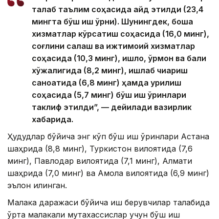
талаб таълим соҳасида қайд этилди (23,4
мингта бўш иш ўрни). Шунингдек, бошқа
хизматлар кўрсатиш соҳасида (16,0 минг),
соғлиқни сақлаш ва ижтимоий хизматлар
соҳасида (10,3 минг), қишлоқ, ўрмон ва балиқ
хўжалигида (8,2 минг), ишлаб чиқариш
саноатида (6,8 минг) ҳамда қурилиш
соҳасида (5,7 минг) бўш иш ўринлари
таклиф этилди”, — дейилади вазирлик
хабарида.
Ҳудудлар бўйича энг кўп бўш иш ўринлари Астана
шаҳрида (8,8 минг), Туркистон вилоятида (7,6
минг), Павлодар вилоятида (7,1 минг), Алмати
шаҳрида (7,0 минг) ва Ақмола вилоятида (6,9 минг)
эълон қилинган.
Малака даражаси бўйича иш берувчилар талабида
ўрта малакали мутахассислар учун бўш иш