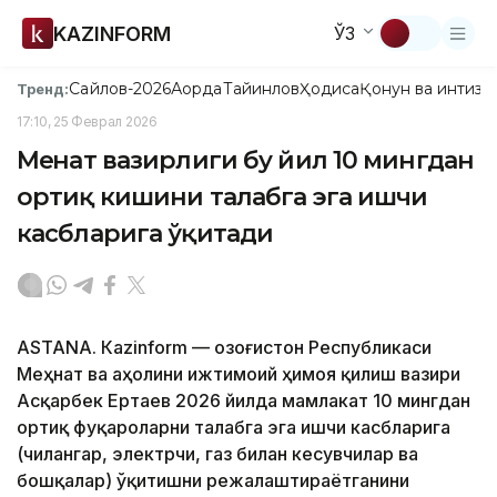
KAZINFORM
ЎЗ
Сайлов-2026
Ақорда
Тайинлов
Ҳодиса
Қонун ва интизо
Тренд:
17:10, 25 Феврал 2026
Меҳнат вазирлиги бу йил 10 мингдан
ортиқ кишини талабга эга ишчи
касбларига ўқитади
ASTANА. Кazinform — Қозоғистон Республикаси
Меҳнат ва аҳолини ижтимоий ҳимоя қилиш вазири
Асқарбек Ертаев 2026 йилда мамлакат 10 мингдан
ортиқ фуқароларни талабга эга ишчи касбларига
(чилангар, электрчи, газ билан кесувчилар ва
бошқалар) ўқитишни режалаштираётганини