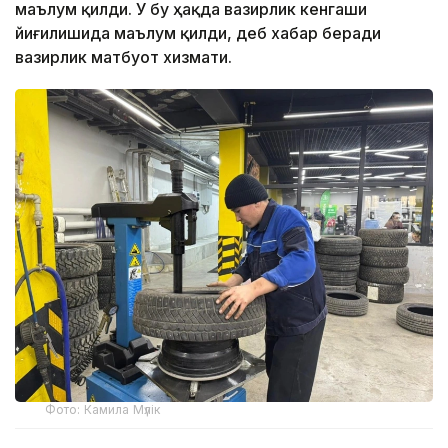
маълум қилди. У бу ҳақда вазирлик кенгаши
йиғилишида маълум қилди, деб хабар беради
вазирлик матбуот хизмати.
Фото: Камила Мүлік