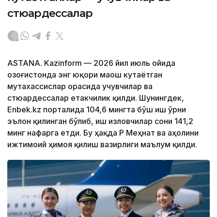
стюардессалар
ASTANA. Kazinform — 2026 йил июль ойида
Қозоғистонда энг юқори маош кутаётган
мутахассислар орасида учувчилар ва
стюардессалар етакчилик қилди. Шунингдек,
Enbek.kz порталида 104,6 мингта бўш иш ўрни
эълон қилинган бўлиб, иш изловчилар сони 141,2
минг нафарга етди. Бу ҳақда ҚР Меҳнат ва аҳолини
ижтимоий ҳимоя қилиш вазирлиги маълум қилди.