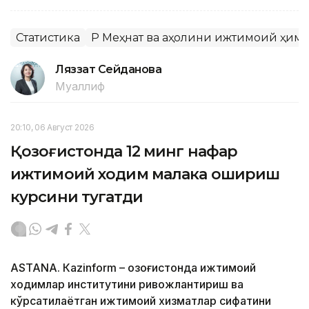
Статистика
ҚР Меҳнат ва аҳолини ижтимоий ҳим
Ляззат Сейданова
Муаллиф
20:10, 06 Август 2026
Қозоғистонда 12 минг нафар
ижтимоий ходим малака ошириш
курсини тугатди
ASTANА. Кazinform – Қозоғистонда ижтимоий
ходимлар институтини ривожлантириш ва
кўрсатилаётган ижтимоий хизматлар сифатини