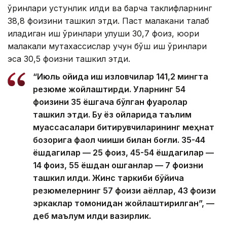
ўринлари устунлик қилди ва барча таклифларнинг
38,8 фоизини ташкил этди. Паст малакани талаб
қиладиган иш ўринлари улуши 30,7 фоиз, юқори
малакали мутахассислар учун бўш иш ўринлари
эса 30,5 фоизни ташкил этди.
“Июль ойида иш изловчилар 141,2 мингта
резюме жойлаштирди. Уларнинг 54
фоизини 35 ёшгача бўлган фуқаролар
ташкил этди. Бу ёз ойларида таълим
муассасалари битирувчиларининг меҳнат
бозорига фаол чиқиши билан боғлиқ. 35-44
ёшдагилар — 25 фоиз, 45-54 ёшдагилар —
14 фоиз, 55 ёшдан ошганлар — 7 фоизни
ташкил қилди. Жинс таркиби бўйича
резюмелернинг 57 фоизи аёллар, 43 фоизи
эркаклар томонидан жойлаштирилган”, —
деб маълум қилди вазирлик.