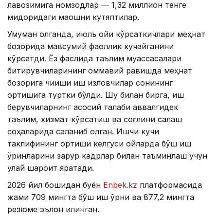
лавозимига номзодлар — 1,32 миллион тенге
миқдоридаги маошни кутяптилар.
Умуман олганда, июль ойи кўрсаткичлари меҳнат
бозорида мавсумий фаоллик кучайганини
кўрсатди. Ёз фаслида таълим муассасалари
битирувчиларининг оммавий равишда меҳнат
бозорига чиқиши иш изловчилар сонининг
ортишига туртки бўлди. Шу билан бирга, иш
берувчиларнинг асосий талаби аввалгидек
таълим, хизмат кўрсатиш ва соғлиқни сақлаш
соҳаларида сақланиб қолган. Ишчи кучи
таклифининг ортиши келгуси ойларда бўш иш
ўринларини зарур кадрлар билан таъминлаш учун
қулай шароит яратади.
2026 йил бошидан буён
Enbek.kz
платформасида
жами 709 мингта бўш иш ўрни ва 877,2 мингта
резюме эълон қилинган.