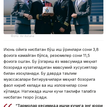
Фото: Air Astana
Июнь ойига нисбатан бўш иш ўринлари сони 3,8
фоизга камайган бўлса, резюмелер сони 11,5
фоизга ошган. Бу ўзгариш ёз мавсумида меҳнат
бозорида кузатиладиган мавсумий хусусиятлар
билан изоҳланади. Бу даврда таълим
муассасалари битирувчилари меҳнат бозорига
фаол кириб келади ва иш изловчилар сони
кўпаяди. Натижада ишчи кучи таклифи талабга
нисбатан тезроқ ўсади.
“Тармоқлар кесимида ишчи кучига энг юқори