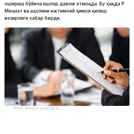
ошириш бўйича ишлар давом этмоқда. Бу ҳақда ҚР
Меҳнат ва аҳолини ижтимоий ҳимоя қилиш
вазирлиги хабар берди.
Фото: Меҳнат вазирлиги
Вазирлик маълумотларига кўра, ижтимоий
ходимлар кекса ёшдагилар, ногиронлар, болали