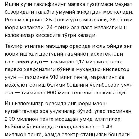
Ишчи кучи таклифининг малака тузилмаси меҳнат
бозоридаги талабга умумий жиҳатдан мос келади.
Резюмелернинг 38 фоизи ўрта малакали, 38 фоизи
юқори малакали, 24 фоизи эса паст малакали иш
изловчилар ҳиссасига тўғри келади.
Таклиф этилган маошлар орасида июль ойида энг
юқори иш ҳақи дастурий таъминот архитектори
лавозими учун — тахминан 1,12 миллион тенге,
парвоз хавфсизлиги бўйича муҳандис-инспектор
учун — тахминан 910 минг тенге, маркетинг ва
маҳсулот сотиш бўлими бошлиғи ўринбосари учун
эса — тахминан 900 минг тенгени ташкил этди.
Иш изловчилар орасида энг юқори маош
кутаётганлар эса учувчилар бўлиб, улар тахминан
2,39 миллион тенге маошдан умид қиляптилар.
Кейинги ўринларда стюардессалар — 1,43
миллион тенге, ҳамда электр станцияси бошлиғи