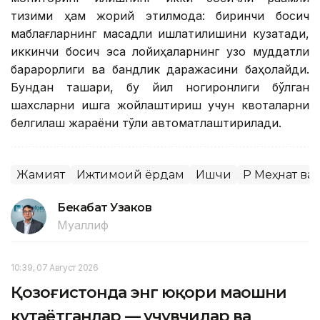
тизими ҳам жорий этилмоқда: биринчи босқич
маблағларнинг мақсадли ишлатилишини кузатади,
иккинчи босқич эса лойиҳаларнинг узоқ муддатли
барқарорлиги ва бандлик даражасини баҳолайди.
Бундан ташқари, бу йил ногиронлиги бўлган
шахсларни ишга жойлаштириш учун квоталарни
белгилаш жараёни тўлиқ автоматлаштирилади.
Жамият
Ижтимоий ёрдам
Ишчи
ҚР Меҳнат в
Бекабат Узаков
Муаллиф
10:39, 07 Август 2026
Қозоғистонда энг юқори маошни
кутаётганлар — учувчилар ва