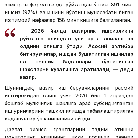
электрон форматларда рўйхатдан ўтган, 891 минг
ишсиз (97%) ва ишини йўқотиш муносабати билан
ижтимоий нафақалар 158 минг кишига белгиланган.
— 2026 йилда вазирлик ишсизликни
рўйхатга олишдан уни эрта аниқлаш ва
олдини олишга ўтади. Асосий эътибор
битирувчилар, ишдан бўшатилган ишчилар
ва пенсия бадаллари тўхтатилган
шахсларни кузатишга қаратилади, — деди
вазир.
Шунингдек, вазир иш берувчиларнинг расмий
иштирокидан қочиш учун 2026 йил 1 апрелдан
бошлаб мулкчилик шаклига қараб субсидияланган
иш ўринларини ташкил қилишда табақалаштирилган
ёндашувлар қўлланилишини айтди.
Давлат бизнес грантларини тақдим этишни
мониторинг қилишнинг икки босқичли рақамли