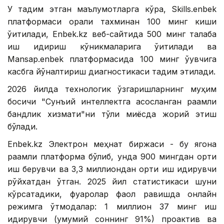
У тақдим этган маълумотларга кўра, Skills.enbek
платформаси орқали тахминан 100 минг киши
ўқитилади, Enbek.kz веб-сайтида 500 минг талаба
иш қидириш кўникмаларига ўқитилади ва
Mansap.enbek платформасида 100 минг ўқувчига
касбга йўналтириш диагностикаси тақдим этилади.
2026 йилда технологик ўзгаришларнинг муҳим
босқичи "Сунъий интеллектга асосланган рақамли
бандлик хизмати"ни тўлиқ миқёсда жорий этиш
бўлади.
Enbek.kz Электрон меҳнат биржаси - бу ягона
рақамли платформа бўлиб, унда 900 мингдан ортиқ
иш берувчи ва 3,3 миллиондан ортиқ иш қидирувчи
рўйхатдан ўтган. 2025 йил статистикаси шуни
кўрсатадики, фуқаролар фаол равишда онлайн
режимга ўтмоқдалар: 1 миллион 37 минг иш
қидирувчи (умумий соннинг 91%) проактив ва