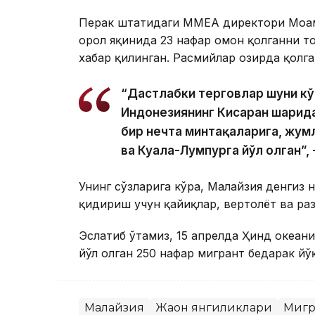
Перак штатидаги ММЕА директори Моҳам
орол яқинида 23 нафар омон қолганни т
хабар қилинган. Расмийлар ҳозирда қолг
“Дастлабки терговлар шуни кў
Индонезиянинг Кисаран шаҳрид
бир нечта минтақаларига, жумл
ва Куала-Лумпурга йўл олган”, 
Унинг сўзларига кўра, Малайзия денгиз 
қидириш учун қайиқлар, вертолёт ва ра
Эслатиб ўтамиз, 15 апрелда Ҳинд океани
йўл олган 250 нафар мигрант бедарак йў
Малайзия
Жаҳон янгиликлари
Мигр