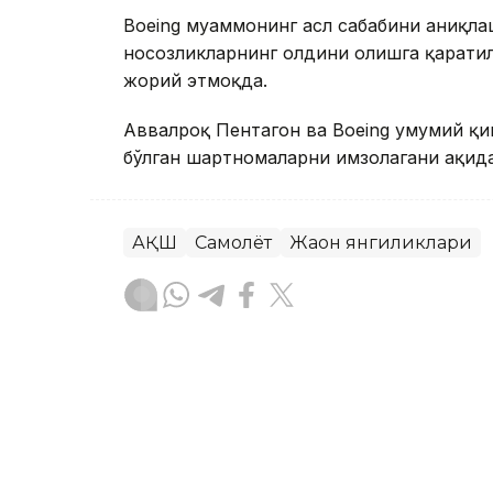
Boeing муаммонинг асл сабабини аниқлаш
носозликларнинг олдини олишга қарати
жорий этмоқда.
Аввалроқ Пентагон ва Boeing умумий қ
бўлган шартномаларни имзолагани ҳақида
АҚШ
Самолёт
Жаҳон янгиликлари
Ляззат Сейданова
Муаллиф