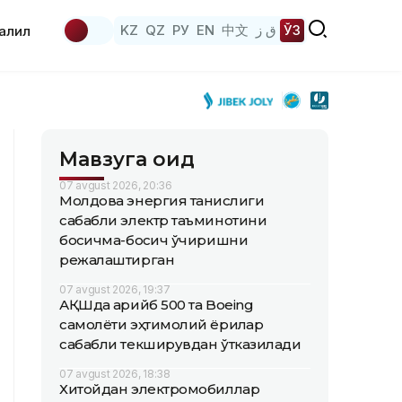
KZ
QZ
РУ
EN
中文
ق ز
ЎЗ
аҳлил
Мавзуга оид
07 avgust 2026, 20:36
Молдова энергия танқислиги
сабабли электр таъминотини
босқичма-босқич ўчиришни
режалаштирган
07 avgust 2026, 19:37
АҚШда қарийб 500 та Boeing
самолёти эҳтимолий ёриқлар
сабабли текширувдан ўтказилади
07 avgust 2026, 18:38
Хитойдан электромобиллар