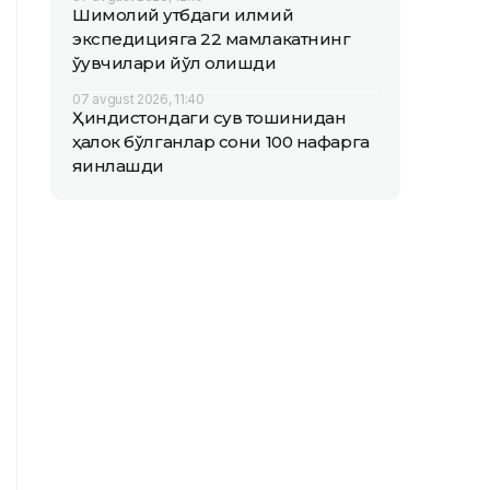
Шимолий қутбдаги илмий
экспедицияга 22 мамлакатнинг
ўқувчилари йўл олишди
07 avgust 2026, 11:40
Ҳиндистондаги сув тошқинидан
ҳалок бўлганлар сони 100 нафарга
яқинлашди