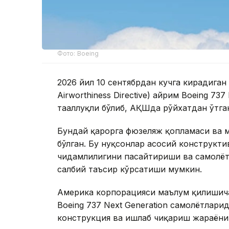
Фото: Boeing
2026 йил 10 сентябрдан кучга кирадиган
Airworthiness Directive) айрим Boeing 73
тааллуқли бўлиб, АҚШда рўйхатдан ўтга
Бундай қарорга фюзеляж қопламаси ва м
бўлган. Бу нуқсонлар асосий конструкт
чидамлилигини пасайтириши ва самолёт
салбий таъсир кўрсатиши мумкин.
Америка корпорацияси маълум қилишича
Boeing 737 Next Generation самолётлари
конструкция ва ишлаб чиқариш жараёниг