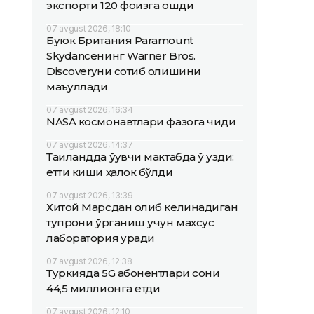
экспорти 120 фоизга ошди
07 avgust 2026, 18:10
Буюк Британия Paramount
Skydanceнинг Warner Bros.
Discoveryни сотиб олишини
маъқуллади
07 avgust 2026, 16:34
NASA космонавтлари фазога чиқди
07 avgust 2026, 14:37
Таиландда ўқувчи мактабда ўқ узди:
етти киши ҳалок бўлди
07 avgust 2026, 13:39
Хитой Марсдан олиб келинадиган
тупроқни ўрганиш учун махсус
лаборатория қуради
07 avgust 2026, 12:38
Туркияда 5G абонентлари сони
44,5 миллионга етди
07 avgust 2026, 12:10