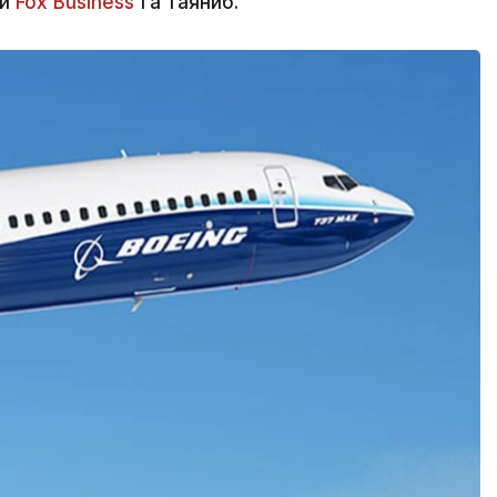
ри
Fox Business
'га таяниб.