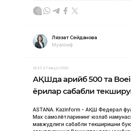
Ляззат Сейданова
Муаллиф
19:37, 07 Август 2026
АҚШда қарийб 500 та Boe
ёриқлар сабабли текшир
ASTANA. Kazinform - АҚШ Федерал фуқ
Max самолётларининг юзлаб намунас
мавжудлиги сабабли текширишни буюр