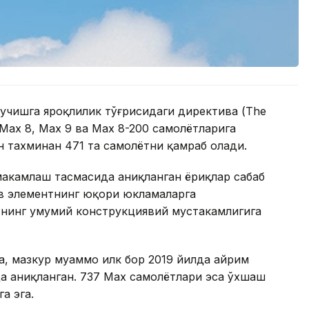
 учишга яроқлилик тўғрисидаги директива (The
7 Max 8, Max 9 ва Max 8-200 самолётларига
н тахминан 471 та самолётни қамраб олади.
аҳкамлаш тасмасида аниқланган ёриқлар сабаб
ив элементнинг юқори юкламаларга
нинг умумий конструкциявий мустаҳкамлигига
, мазкур муаммо илк бор 2019 йилда айрим
да аниқланган. 737 Max самолётлари эса ўхшаш
а эга.