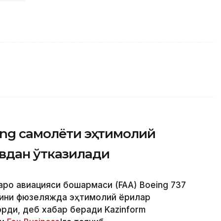
ing самолёти эҳтимолий
увдан ўтказилади
аро авиацияси бошқармаси (FAA) Boeing 737
ини фюзеляжда эҳтимолий ёриқлар
ди, деб хабар беради Kazinform