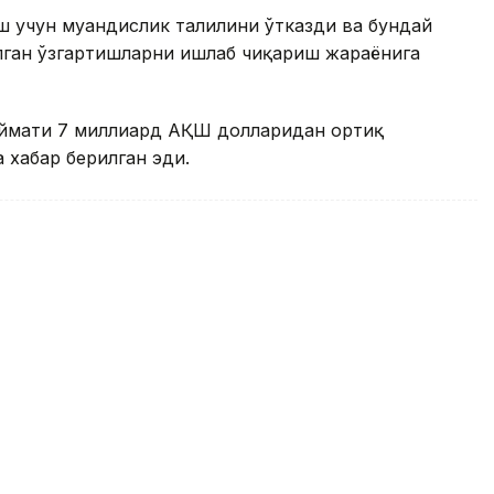
 учун муҳандислик таҳлилини ўтказди ва бундай
лган ўзгартишларни ишлаб чиқариш жараёнига
иймати 7 миллиард АҚШ долларидан ортиқ
 хабар берилган эди.