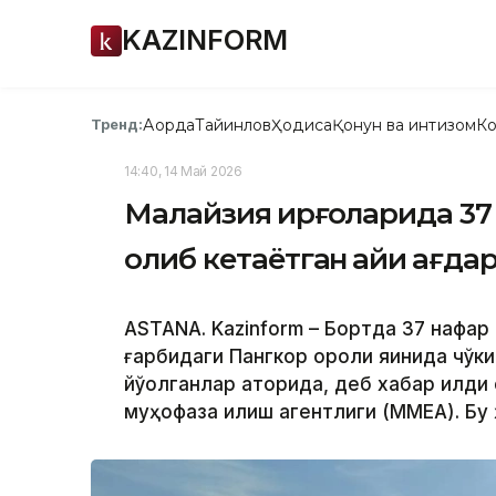
KAZINFORM
Ақорда
Тайинлов
Ҳодиса
Қонун ва интизом
Ко
Тренд:
14:40, 14 Май 2026
Малайзия қирғоқларида 3
олиб кетаётган қайиқ ағд
ASTANA. Kazinform – Бортда 37 нафар 
ғарбидаги Пангкор ороли яқинида чўк
йўқолганлар қаторида, деб хабар қилди
муҳофаза қилиш агентлиги (MMEA). Бу 