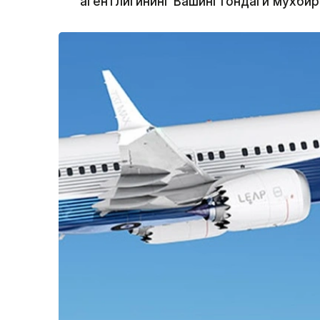
агентлигининг Вашингтондаги мухби