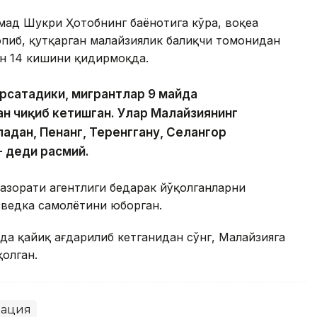
ад Шукри Ҳотобнинг баёнотига кўра, воқеа
опиб, қутқарган малайзиялик балиқчи томонидан
ан 14 кишини қидирмоқда.
рсатадики, мигрантлар 9 майда
ан чиқиб кетишган. Улар Малайзиянинг
адан, Пенанг, Теренггану, Селангор
- деди расмий.
назорати агентлиги бедарак йўқолганларни
зведка самолётини юборган.
да қайиқ ағдарилиб кетганидан сўнг, Малайзияга
қолган.
ация