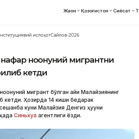
Жаҳон
Қозоғистон
Сиёсат
Т
нституциявий ислоҳот
Сайлов-2026
7 нафар ноқонуний мигрантни
арилиб кетди
ноқонуний мигрант бўлган қайиқ Малайзиянинг
иб кетди. Ҳозирда 14 киши бедарак
 сешанба куни Малайзия Денгиз ҳуқуқни
ҳақда
Синьхуа
агентлиги ёзди.