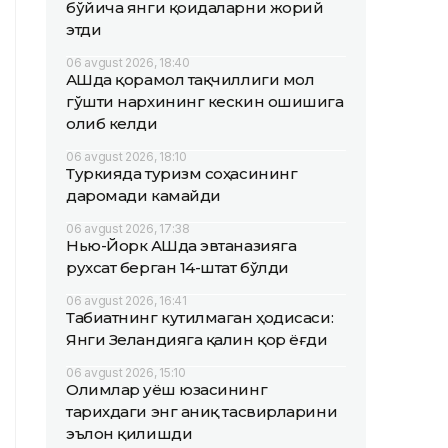
бўйича янги қоидаларни жорий
этди
06 avgust 2026, 18:40
АҚШда қорамол тақчиллиги мол
гўшти нархининг кескин ошишига
олиб келди
06 avgust 2026, 18:10
Туркияда туризм соҳасининг
даромади камайди
06 avgust 2026, 17:38
Нью-Йорк АҚШда эвтаназияга
рухсат берган 14-штат бўлди
06 avgust 2026, 16:41
Табиатнинг кутилмаган ҳодисаси:
Янги Зеландияга қалин қор ёғди
06 avgust 2026, 15:10
Олимлар Қуёш юзасининг
тарихдаги энг аниқ тасвирларини
эълон қилишди