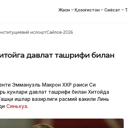
Жаҳон
Қозоғистон
Сиёсат
Т
нституциявий ислоҳот
Сайлов-2026
итойга давлат ташрифи билан
енти Эммануэль Макрон ХХР раиси Си
брь кунлари давлат ташрифи билан Хитойда
 Ташқи ишлар вазирлиги расмий вакили Линь
ади
Синьхуа.