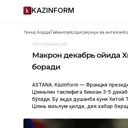
KAZINFORM
Ақорда
Тайинлов
Ҳодиса
Қонун ва интизом
Ко
Тренд:
11:10, 03 Декабр 2025
Макрон декабрь ойида Х
боради
ASTANA. Kazinform — Франция презид
Цзиньпин таклифига биноан 3-5 дека
бўлади. Бу ҳақда душанба куни Хитой
Цзянь маълум қилди, дея хабар бер