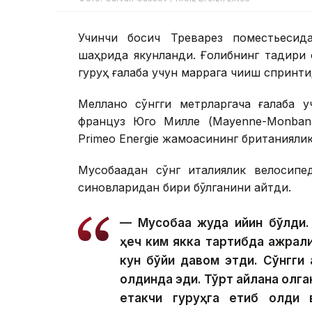
Учинчи босқич Треварез поместьесид
шаҳрида якунланди. Ғолибнинг тақдири 
гуруҳ ғалаба учун маррага чиқиш спринт
Меллано сўнгги метрларгача ғалаба у
француз Юго Милле (Mayenne-Monbana
Primeo Energie жамоасининг британияли
Мусобақадан сўнг италиялик велосипе
синовларидан бири бўлганини айтди.
— Мусобақа жуда қийин бўлд
ҳеч ким якка тартибда ажрали
кун бўйи давом этди. Сўнгги 
олдинда эди. Тўрт айлана қолга
етакчи гуруҳга етиб олди 