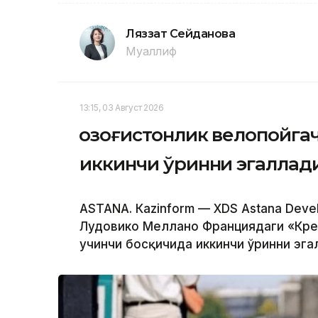
Ляззат Сейданова
Муаллиф
13:15, 03 Август 2026
Қозоғистонлик велопойг
иккинчи ўринни эгаллад
ASTANА. Кazinform — XDS Astana Dev
Лудовико Меллано Франциядаги «Крей
учинчи босқичида иккинчи ўринни эга