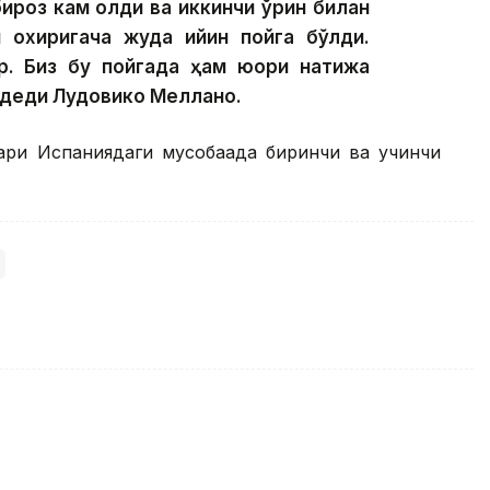
ироз кам қолди ва иккинчи ўрин билан
 охиригача жуда қийин пойга бўлди.
р. Биз бу пойгада ҳам юқори натижа
— деди Лудовико Меллано.
лари Испаниядаги мусобақада биринчи ва учинчи