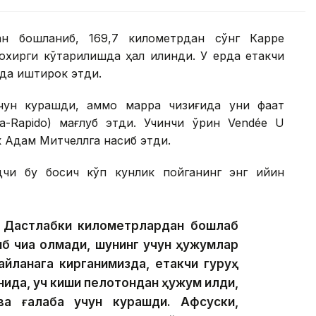
ан бошланиб, 169,7 километрдан сўнг Карре
охирги кўтарилишда ҳал қилинди. У ерда етакчи
ида иштирок этди.
чун курашди, аммо марра чизиғида уни фақат
-Rapido) мағлуб этди. Учинчи ўрин Vendée U
к Адам Митчеллга насиб этди.
дчи бу босқич кўп кунлик пойганинг энг қийин
и. Дастлабки километрлардан бошлаб
б чиқа олмади, шунинг учун ҳужумлар
айланага кирганимизда, етакчи гуруҳ
нида, уч киши пелотондан ҳужум қилди,
ва ғалаба учун курашди. Афсуски,