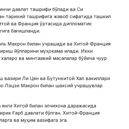
инчи давлат ташрифи бўлади ва Си
ган тарихий ташрифига жавоб сифатида ташкил
итой ва Франция ўртасида дипломатик
гига бағишланди.
ль Макрон билан учрашади ва Хитой-Франция
ириш йўлларини муҳокама қилади. Икки
халқаро ва минтақавий масалалар бўйича чуқур
ш вазири Ли Цян ва Бутунхитой Халқ вакиллари
ао Лэцзи Макрон билан шахсий учрашувлар
я янги Хитой билан элчихона даражасида
йирик Ғарб давлати бўлган. Хитой-Франция
ларга ва муҳим вазифага эга.