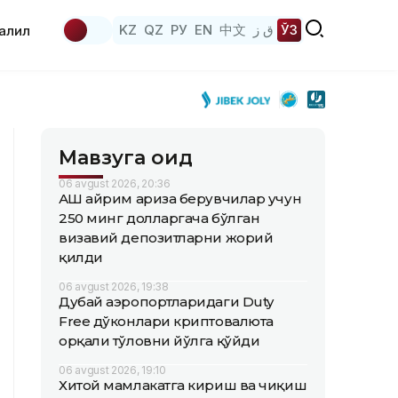
KZ
QZ
РУ
EN
中文
ق ز
ЎЗ
аҳлил
Мавзуга оид
06 avgust 2026, 20:36
АҚШ айрим ариза берувчилар учун
250 минг долларгача бўлган
визавий депозитларни жорий
қилди
06 avgust 2026, 19:38
Дубай аэропортларидаги Duty
Free дўконлари криптовалюта
орқали тўловни йўлга қўйди
06 avgust 2026, 19:10
Хитой мамлакатга кириш ва чиқиш