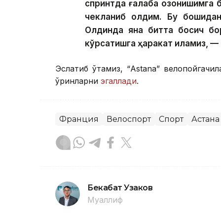
спринтда ғалаба қозонишимга б
чекланиб қолдим. Бу бошидан
Олдинда яна битта босқич бо
кўрсатишга ҳаракат қиламиз, 
Эслатиб ўтамиз, “Аstana” велопойгачи
ўринларни
эгаллади
.
Франция
Велоспорт
Спорт
Астана
Бекабат Узаков
Муаллиф