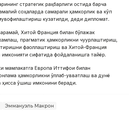
арининг стратегик раҳбарлиги остида барча
 амалий соҳаларда самарали ҳамкорлик ва кўп
мувофиқлаштириш кузатилди, деди дипломат.
а қарамай, Хитой Франция билан бўлажак
камлаш, прагматик ҳамкорликни чуқурлаштириш,
штиришни фаоллаштириш ва Хитой-Франция
ш имконияти сифатида фойдаланишга тайёр.
ки мамлакатга Европа Иттифоқи билан
нлама ҳамкорликни қўллаб-қувватлаш ва дунё
а ҳисса қўшиш имконини беради.
й
Эммануэль Макрон