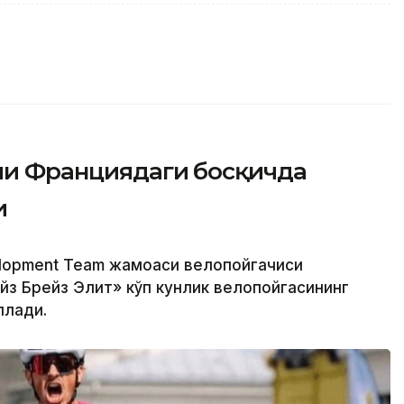
ачи Франциядаги босқичда
и
elopment Team жамоаси велопойгачиси
з Брейз Элит» кўп кунлик велопойгасининг
ллади.