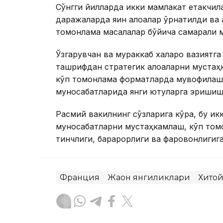
Сўнгги йилларда икки мамлакат етакчил
даражаларда яқин алоқалар ўрнатилди ва
томонлама масалалар бўйича самарали 
Ўзгарувчан ва мураккаб халқаро вазиятг
ташрифдан стратегик алоқаларни мустаҳ
кўп томонлама форматларда мувофиқла
муносабатларида янги ютуқларга эриши
Расмий вакилнинг сўзларига кўра, бу ик
муносабатларни мустаҳкамлаш, кўп томо
тинчлиги, барқарорлиги ва фаровонлигиг
Франция
Жаҳон янгиликлари
Хито