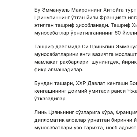
Бу Эммануэль Макроннинг Хитойга тўрт
Цзиньпиннинг ўтган йили Францияга қил
этилган ташриф ҳисобланади. Ташриф Х
муносабатлар ўрнатилганининг 60 йилли
Ташриф давомида Си Цзиньпин Эммануэ
муносабатларини янги вазиятга мослашт
мамлакат раҳбарлари, шунингдек, йирик 
фикр алмашадилар.
Бундан ташқари, ХХР Давлат кенгаши Бо
кенгашининг доимий қўмитаси раиси Чж
ўтказадилар.
Линь Цзяньнинг сўзларига кўра, Франци
дипломатик алоқалар ўрнатган биринчи 
муносабатлари узоқ тарихга, ноёб қадрият