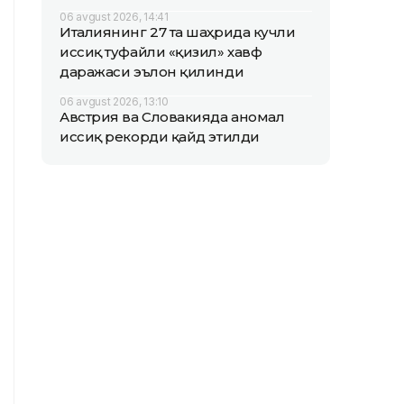
06 avgust 2026, 14:41
Италиянинг 27 та шаҳрида кучли
иссиқ туфайли «қизил» хавф
даражаси эълон қилинди
06 avgust 2026, 13:10
Австрия ва Словакияда аномал
иссиқ рекорди қайд этилди