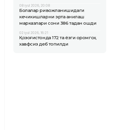
08 iyul 2026, 20:08
Болалар ривожланишидаги
кечикишларни эрта аниқлаш
марказлари сони 386 тадан ошди
02 iyul 2026, 16:21
Қозоғистонда 172 та ёзги оромгоҳ
хавфсиз деб топилди