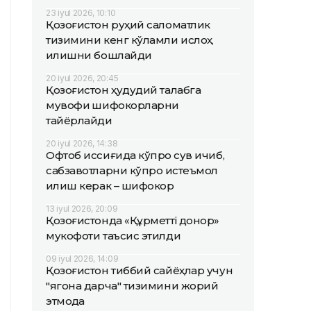
23 iyul 2026, 10:10
Қозоғистон руҳий саломатлик
тизимини кенг кўламли ислоҳ
қилишни бошлайди
20 iyul 2026, 20:45
Қозоғистон ҳудудий талабга
мувофиқ шифокорларни
тайёрлайди
20 iyul 2026, 14:38
Офтоб иссиғида кўпроқ сув ичиб,
сабзавотларни кўпроқ истеъмол
қилиш керак – шифокор
13 iyul 2026, 20:09
Қозоғистонда «Құрметті донор»
мукофоти таъсис этилди
09 iyul 2026, 14:09
Қозоғистон тиббий сайёҳлар учун
"ягона дарча" тизимини жорий
этмоқда