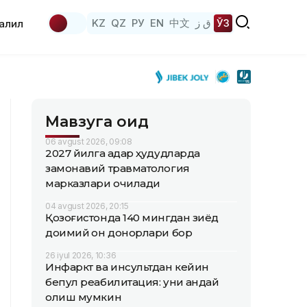
KZ
QZ
РУ
EN
中文
ق ز
ЎЗ
аҳлил
Мавзуга оид
06 avgust 2026, 09:08
2027 йилга қадар ҳудудларда
замонавий травматология
марказлари очилади
04 avgust 2026, 20:15
Қозоғистонда 140 мингдан зиёд
доимий қон донорлари бор
26 iyul 2026, 10:36
Инфаркт ва инсультдан кейин
бепул реабилитация: уни қандай
олиш мумкин