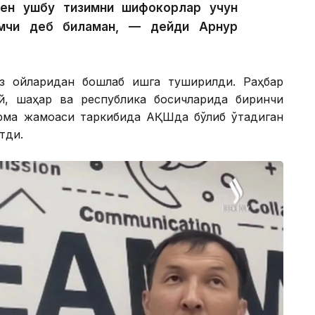
мен ушбу тизимни шифокорлар учун
мчи деб биламан, — дейди Арнур
ёз ойларидан бошлаб ишга туширилди. Раҳбар
й, шаҳар ва республика босқичларида биринчи
ерма жамоаси таркибида АҚШда бўлиб ўтадиган
тди.