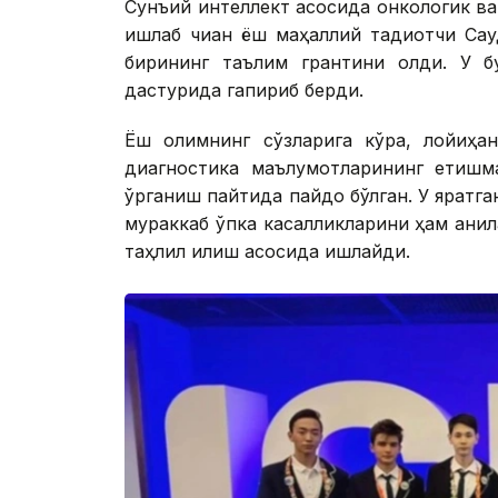
Сунъий интеллект асосида онкологик в
ишлаб чиққан ёш маҳаллий тадқиқотчи С
бирининг таълим грантини олди. У бу 
дастурида гапириб берди.
Ёш олимнинг сўзларига кўра, лойиҳан
диагностика маълумотларининг етишм
ўрганиш пайтида пайдо бўлган. У яратган
мураккаб ўпка касалликларини ҳам аниқ
таҳлил қилиш асосида ишлайди.