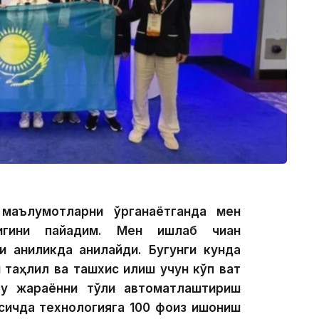
маълумотларни ўрганаётганда мен
гини пайқадим. Мен ишлаб чиққан
 аниқликда аниқлайди. Бугунги кунда
таҳлил ва ташхис қилиш учун кўп вақт
у жараённи тўлиқ автоматлаштириш
осқичда технологияга 100 фоиз ишониш