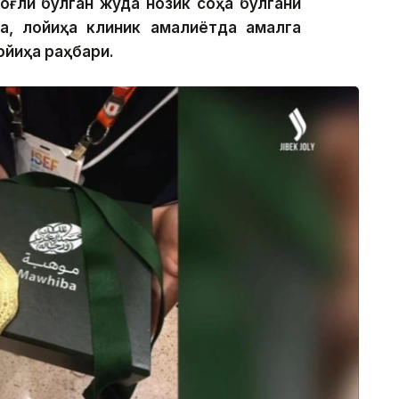
оғлиқ бўлган жуда нозик соҳа бўлгани
нса, лойиҳа клиник амалиётда амалга
йиҳа раҳбари.