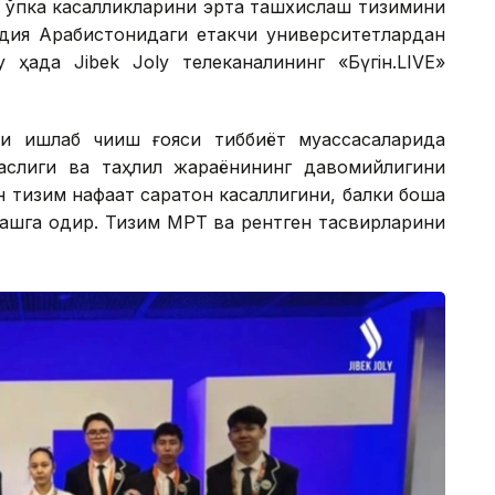
а ўпка касалликларини эрта ташхислаш тизимини
аудия Арабистонидаги етакчи университетлардан
ҳақда Jibek Joly телеканалининг «Бүгін.LIVE»
и ишлаб чиқиш ғояси тиббиёт муассасаларида
аслиги ва таҳлил жараёнининг давомийлигини
 тизим нафақат саратон касаллигини, балки бошқа
лашга қодир. Тизим МРТ ва рентген тасвирларини