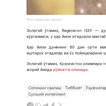
Фото: видеодан скрншот
Эслатиб ўтамиз, Regeneron ISEF — ду
кўргазмаси, у ҳар йили иқтидорли мактаб
Ҳар йили дунёнинг 80 дан ортиқ мам
иштирок этадилар ва ўз лойиҳаларини ҳи
Эслатиб ўтамиз, Қозоғистон олимлари т
жорий йилда
рўйхатга олинади
.
Соғлиқни сақлаш
Тиббиёт
Ўқувчила
Сунъий интеллект