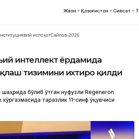
Жаҳон
Қозоғистон
Сиёсат
Т
нституциявий ислоҳот
Сайлов-2026
нъий интеллект ёрдамида
иқлаш тизимини ихтиро қилди
 шаҳрида бўлиб ўтган нуфузли Regeneron
к кўргазмасида таразлик 11-синф ўқувчиси