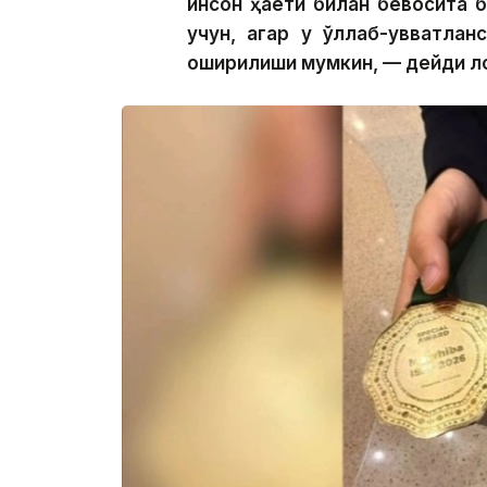
инсон ҳаёти билан бевосита б
учун, агар у қўллаб-қувватла
оширилиши мумкин, — дейди ло