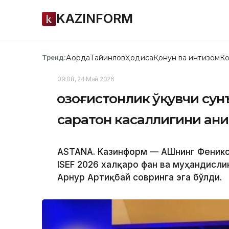
KAZINFORM
Ақорда
Тайинлов
Ҳодиса
Қонун ва интизом
Ко
Тренд:
09:08, 24 Май 2026
Қозоғистонлик ўқувчи су
саратон касаллигини ан
ASTANА. Казинформ — АҚШнинг Феникс
ISEF 2026 халқаро фан ва муҳандисли
Арнур Артиқбай совринга эга бўлди.