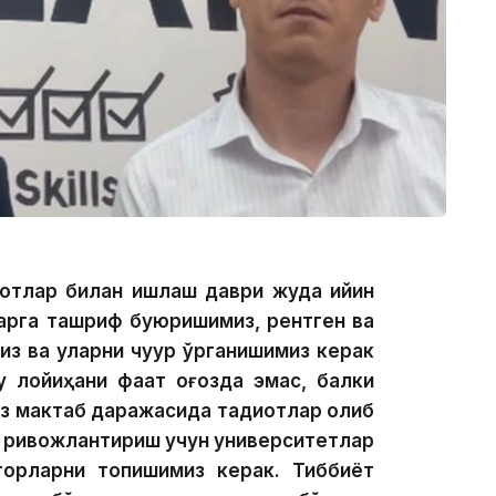
отлар билан ишлаш даври жуда қийин
ларга ташриф буюришимиз, рентген ва
з ва уларни чуқур ўрганишимиз керак
у лойиҳани фақат қоғозда эмас, балки
з мактаб даражасида тадқиқотлар олиб
а ривожлантириш учун университетлар
орларни топишимиз керак. Тиббиёт