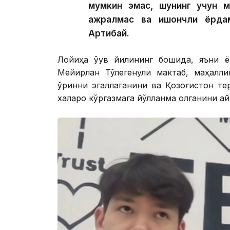
мумкин эмас, шунинг учун 
ажралмас ва ишончли ёрда
Артиқбай.
Лойиҳа ўқув йилининг бошида, яъни 
Мейирлан Тўлегенули мактаб, маҳалли
ўринни эгаллаганини ва Қозоғистон т
халқаро кўргазмага йўлланма олганини ай