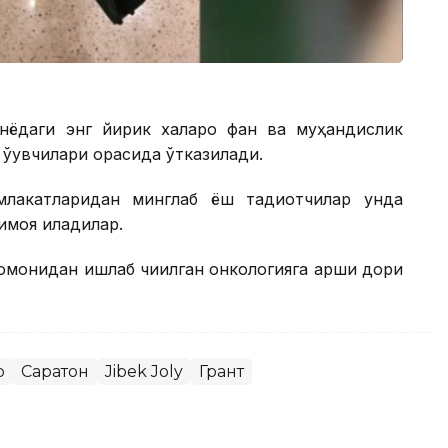
нёдаги энг йирик халқаро фан ва муҳандислик
 ўқувчилари орасида ўтказилади.
лакатларидан минглаб ёш тадқиқотчилар унда
моя қиладилар.
омонидан ишлаб чиқилган онкологияга қарши дори
р
Саратон
Jibek Joly
Грант