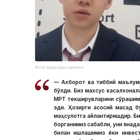
Фото: видеодан скриншот
— Ахборот ва тиббий маълум
бўлди. Биз махсус касалхона
МРТ текширувларини сўрашими
эди. Ҳозирги асосий мақсад б
маҳсулотга айлантиришдир. Би
борганимиз сабабли, уни янад
билан ишлашимиз ёки инвест