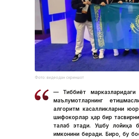
Фото: видеодан скриншот
— Тиббиёт марказларидаги 
маълумотларнинг етишмасли
алгоритм касалликларни юқори
шифокорлар ҳар бир тасвирни 
талаб этади. Ушбу лойиҳа б
имконини беради. Бироқ, бу б