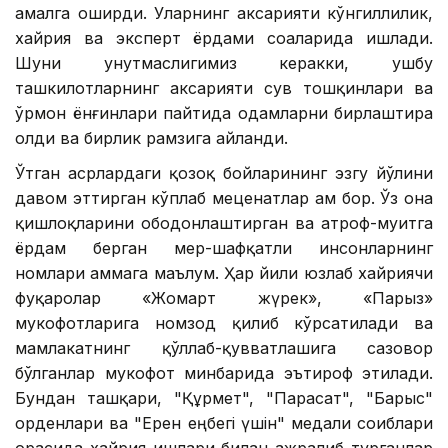
амалга оширди. Уларнинг аксарияти кўнгиллилик,
хайрия ва эксперт ёрдами соҳаларида ишлади.
Шуни унутмаслигимиз керакки, ушбу
ташкилотларнинг аксарияти сув тошқинлари ва
ўрмон ёнғинлари пайтида одамларни бирлаштира
олди ва бирлик рамзига айланди.
Ўтган асрлардаги қозоқ бойларининг эзгу йўлини
давом эттирган кўплаб меценатлар ҳам бор. Ўз она
қишлоқларини ободонлаштирган ва атроф-муҳитга
ёрдам берган меҳр-шафқатли инсонларнинг
номлари ҳаммага маълум. Ҳар йили юзлаб хайриячи
фуқаролар «Жомарт жүрек», «Парыз»
мукофотларига номзод қилиб кўрсатилади ва
мамлакатнинг қўллаб-қувватлашига сазовор
бўлганлар мукофот минбарида эътироф этилади.
Бундан ташқари, "Құрмет", "Парасат", "Барыс"
орденлари ва "Ерен еңбегі үшін" медали соҳиблари
орасида хайрия ишлари билан ажралиб турганлар