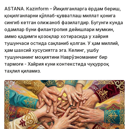
ASTANА. Кazinform – Йиқилганларга ёрдам бериш,
қоқилганларни қўллаб-қувватлаш миллат қонига
сингиб кетган олижаноб фазилатдир. Бугунги кунда
одамлар буни филантропия дейишлари мумкин,
аммо қадимги қозоқлар хотирасида у хайрия
тушунчаси остида сақланиб қолган. У ҳам миллий,
ҳам шахсий хусусиятга эга. Келинг, ушбу
тушунчанинг моҳиятини Наврўзноманинг бир
тармоғи - Хайрия куни контекстида чуқурроқ
таҳлил қиламиз.