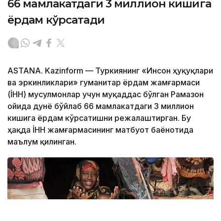
66 мамлакатдаги 3 миллион кишига
ёрдам кўрсатади
ASTANА. Kazinform — Туркиянинг «Инсон ҳуқуқлари
ва эркинликлари» гуманитар ёрдам жамғармаси
(İHH) мусулмонлар учун муқаддас бўлган Рамазон
ойида дунё бўйлаб 66 мамлакатдаги 3 миллион
кишига ёрдам кўрсатишни режалаштирган. Бу
ҳақда İHH жамғармасининг матбуот баёнотида
маълум қилинган.