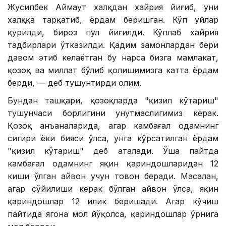
Жусипбек Аймаут халқдан хайрия йиғиб, уни
халққа тарқатиб, ёрдам беришган. Кўп уйлар
қурилди, бироз пул йиғилди. Кўплаб хайрия
тадбирлари ўтказилди. Қадим замонлардан бери
давом этиб келаётган бу нарса бизга мамлакат,
қозоқ ва миллат бўлиб қолишимизга катта ёрдам
берди, — деб тушунтирди олим.
Бундан ташқари, қозоқларда "қизил кўтариш"
тушунчаси борлигини унутмаслигимиз керак.
Қозоқ анъаналарида, агар камбағал одамнинг
сигири ёки бияси ўлса, унга кўрсатилган ёрдам
"қизил кўтариш" деб аталади. Ўша пайтда
камбағал одамнинг яқин қариндошларидан 12
киши ўлган ҳайвон учун товон беради. Масалан,
агар сўйилиши керак бўлган ҳайвон ўлса, яқин
қариндошлар 12 илик беришади. Агар кўчиш
пайтида ягона мол йўқолса, қариндошлар ўрнига