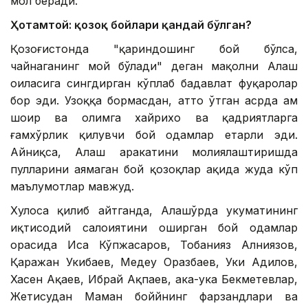
мол беради.
Ҳотамтой: қозоқ бойлари қандай бўлган?
Қозоғистонда "қариндошинг бой бўлса,
чайнаганинг мой бўлади" деган мақолни Алаш
оиласига сингдирган кўплаб бадавлат фуқаролар
бор эди. Узоққа бормасдан, ҳатто ўтган асрда ҳам
шоир ва олимга хайрихоҳ ва қадриятларга
ғамхўрлик қилувчи бой одамлар етарли эди.
Айниқса, Алаш ҳаракатини молиялаштиришда
пулларини аямаган бой қозоқлар ҳақида жуда кўп
маълумотлар мавжуд.
Хулоса қилиб айтганда, Алашўрда ҳукуматининг
иқтисодий салоҳиятини оширган бой одамлар
орасида Иса Кўпжасаров, Тобанияз Алниязов,
Қаражан Укибаев, Медеу Оразбаев, Уки Адилов,
Хасен Ақаев, Ибрай Ақпаев, ака-ука Бекметевлар,
Жетисудан Маман боййнинг фарзандлари ва