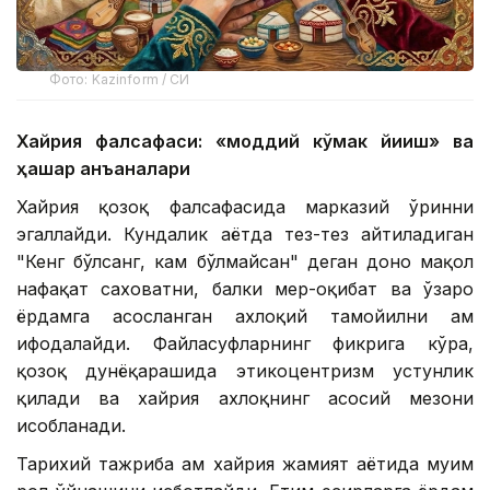
Фото: Kazinform / СИ
Хайрия фалсафаси: «моддий кўмак йиғиш» ва
ҳашар анъаналари
Хайрия қозоқ фалсафасида марказий ўринни
эгаллайди. Кундалик ҳаётда тез-тез айтиладиган
"Кенг бўлсанг, кам бўлмайсан" деган доно мақол
нафақат саховатни, балки меҳр-оқибат ва ўзаро
ёрдамга асосланган ахлоқий тамойилни ҳам
ифодалайди. Файласуфларнинг фикрига кўра,
қозоқ дунёқарашида этикоцентризм устунлик
қилади ва хайрия ахлоқнинг асосий мезони
ҳисобланади.
Тарихий тажриба ҳам хайрия жамият ҳаётида муҳим