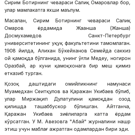
Сирим Ботирнинг чевараси Салиқ Омаровлар бор,
улар мамлакатга яхши маълум.
Масалан, Сирим Ботирнинг чевараси Салиқ
Омаров ёрдамида Жаҳанша (Жанша)
Досмухамедов Санкт-Петербург
университетининг ҳуқуқ факультетини тамомлаган.
1908 йилда, Алихан Бўкейханов Семейда саккиз
ой қамоқда бўлганида, унинг ўғли Медеу, ногирон
Оразбай, ҳар куни қамоқхонага бир меш қимиз
етказиб турган.
Қозоқ даштидаги ҳомийликнинг намунаси
Муҳамедхан Сеитқулов ва Қаражан Укибаев бўлиб,
улар Миржақип Дулатулини қамоқдан озод
қилишда ташаббускор бўлишган. Айтганча,
Қаражан Укибаев зиёлиларга катта ёрдам
кўрсатган. У М. Авезовга "Абай" журналини нашр
этиш учун маблағ ажратган одамлардан бири эди.