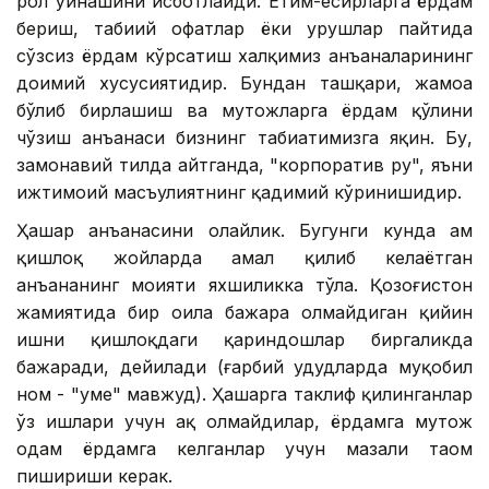
рол ўйнашини исботлайди. Етим-есирларга ёрдам
бериш, табиий офатлар ёки урушлар пайтида
сўзсиз ёрдам кўрсатиш халқимиз анъаналарининг
доимий хусусиятидир. Бундан ташқари, жамоа
бўлиб бирлашиш ва муҳтожларга ёрдам қўлини
чўзиш анъанаси бизнинг табиатимизга яқин. Бу,
замонавий тилда айтганда, "корпоратив руҳ", яъни
ижтимоий масъулиятнинг қадимий кўринишидир.
Ҳашар анъанасини олайлик. Бугунги кунда ҳам
қишлоқ жойларда амал қилиб келаётган
анъананинг моҳияти яхшиликка тўла. Қозоғистон
жамиятида бир оила бажара олмайдиган қийин
ишни қишлоқдаги қариндошлар биргаликда
бажаради, дейилади (ғарбий ҳудудларда муқобил
ном - "уме" мавжуд). Ҳашарга таклиф қилинганлар
ўз ишлари учун ҳақ олмайдилар, ёрдамга муҳтож
одам ёрдамга келганлар учун мазали таом
пишириши керак.