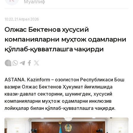
Муаллиф
10:22, 21 Апрел 2026
Олжас Бектенов хусусий
компанияларни муҳтож одамларни
қўллаб-қувватлашга чақирди
ASTANА. Кazinform – Қозоғистон Республикаси Бош
вазири Олжас Бектенов Ҳукумат йиғилишида
квази-давлат секторини, шунингдек, хусусий
компанияларни муҳтож одамларни инклюзив
лойиҳалар билан қўллаб-қувватлашга чақирди.