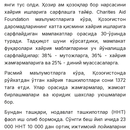
янги тус олди. Ҳозир ҳам қозоқлар бор нарсасини
хайрия ишларига сарфлашга тайёр. Charities Aid
Foundation маълумотларига кўра, Қозоғистон
даромадларининг катта қисмини хайрия ишларига
сарфлайдиган мамлакатлар орасида 30-ўринда
туради. Тадқиқот шуни кўрсатдики, мамлакат
фуқаролари хайрия маблағларини уч йўналишда
сарфлайдилар: 38% - муҳтожларга, 36% - хайрия
жамғармаларига ва 25% - диний муассасаларга.
Расмий маълумотларга кўра, Қозоғистонда
рўйхатдан ўтган хайрия ташкилотлари сони 1372
тага етди. Улар орасида жамғармалар, жамоат
бирлашмалари ва юридик шахслар уюшмалари
бор.
Бундан ташқари, нодавлат ташкилотлар (ННТ)
фаол иш олиб бормоқда. Сўнгги беш йил ичида 23
000 ННТ 10 000 дан ортиқ ижтимоий лойиҳаларни