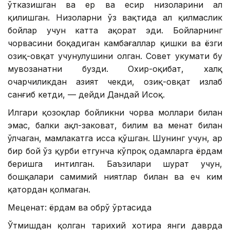
ўтказишган ва ер ва есир низоларини ҳал
қилишган. Низоларни ўз вақтида ҳал қилмаслик
бойлар учун катта ҳақорат эди. Бойларнинг
чорвасини боқадиган камбағаллар қишки ва ёзги
озиқ-овқат учунулушини олган. Совет ҳукумати бу
мувозанатни бузди. Охир-оқибат, халқ
очарчиликдан азият чекди, озиқ-овқат излаб
санғиб кетди, — дейди Дандай Исҳоқ.
Илгари қозоқлар бойликни чорва моллари билан
эмас, балки ақл-заковат, билим ва меҳнат билан
ўлчаган, мамлакатга ҳисса қўшган. Шунинг учун, ҳар
бир бой ўз қурби етгунча кўпроқ одамларга ёрдам
беришга интилган. Баъзилари шуҳрат учун,
бошқалари самимий ниятлар билан ва ҳеч ким
қатордан қолмаган.
Меценат: ёрдам ва обрў ўртасида
Ўтмишдан қолган тарихий хотира янги даврда