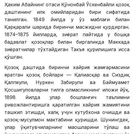
Ҳаким Абайнинг отаси Қўнонбай Ўскенбайли қозоқ
даштининг илк ҳомийларидан бири сифатида
танилган. 1849 йилда у ўз маблағи билан
Қарқарали шаҳрида биринчи масжидни қурдирган.
1874–1875 йилларда, зиёрат пайтида у бошқа
бадавлат қозоқлар билан биргаликда Маккада
зиёратчилар тўхтайдиган Такъя қурилишига ҳисса
қўшган.
Қозоқ даштида биринчи хайрия жамғармасини
яратган қозоқ бойлари — Қалиасқар ва Сиздиқ
Қалпеули, Нуркен Забирули ва Баймуҳамет
Қосшигуловларни тилга олмасликнинг иложи йўқ.
1898 йилда улар бошланғич таълимни
ривожлантиришга қаратилган хайрия жамиятини
ташкил этишди, халқ учун кутубхона очишди ва
қозоқ-мусулмон мактабини қуришди. Шунингдек,
улар ўқитувчиларнинг маошларини тўлаш ва