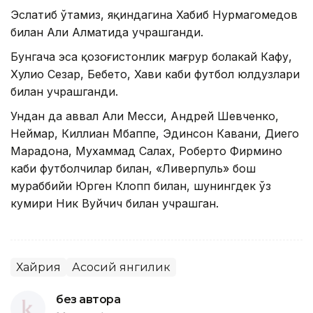
Эслатиб ўтамиз, яқиндагина Хабиб Нурмагомедов
билан Али Алматида учрашганди.
Бунгача эса қозоғистонлик мағрур болакай Кафу,
Хулио Сезар, Бебето, Хави каби футбол юлдузлари
билан учрашганди.
Ундан да аввал Али Месси, Андрей Шевченко,
Неймар, Киллиан Мбаппе, Эдинсон Кавани, Диего
Марадона, Мухаммад Салах, Роберто Фирмино
каби футболчилар билан, «Ливерпуль» бош
мураббийи Юрген Клопп билан, шунингдек ўз
кумири Ник Вуйчич билан учрашган.
Хайрия
Асосий янгилик
без автора