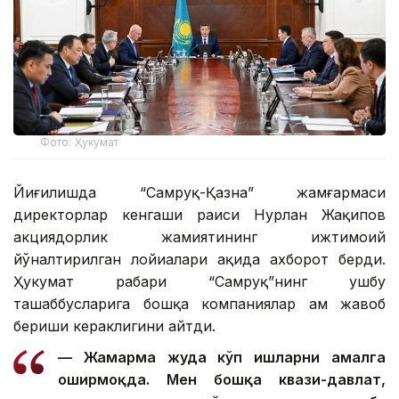
Фото: Ҳукумат
Йиғилишда “Самруқ-Қазна” жамғармаси
директорлар кенгаши раиси Нурлан Жақипов
акциядорлик жамиятининг ижтимоий
йўналтирилган лойиҳалари ҳақида ахборот берди.
Ҳукумат раҳбари “Самруқ”нинг ушбу
ташаббусларига бошқа компаниялар ҳам жавоб
бериши кераклигини айтди.
— Жамғарма жуда кўп ишларни амалга
оширмоқда. Мен бошқа квази-давлат,