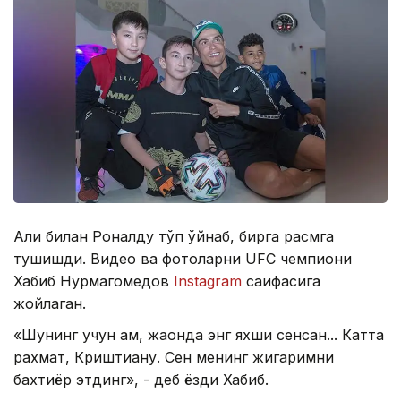
Али билан Роналду тўп ўйнаб, бирга расмга
тушишди. Видео ва фотоларни UFC чемпиони
Хабиб Нурмагомедов
Instagram
саҳифасига
жойлаган.
«Шунинг учун ҳам, жаҳонда энг яхши сенсан... Катта
рахмат, Криштиану. Сен менинг жигаримни
бахтиёр этдинг», - деб ёзди Хабиб.