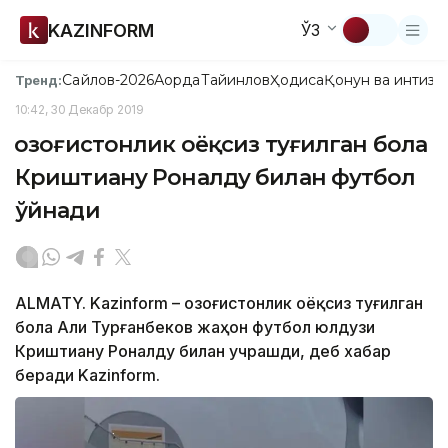
KAZINFORM
ЎЗ
Сайлов-2026
Ақорда
Тайинлов
Ҳодиса
Қонун ва интизо
Тренд:
10:42, 30 Декабр 2019
Қозоғистонлик оёқсиз туғилган бола
Криштиану Роналду билан футбол
ўйнади
ALMATY. Kazinform – Қозоғистонлик оёқсиз туғилган
бола Али Турғанбеков жаҳон футбол юлдузи
Криштиану Роналду билан учрашди, деб хабар
беради Kazinform.