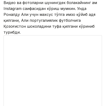
Видео ва фотоларни шунингдек болакайнинг ҳам
Instagram саҳифасидан кўриш мумкин. Унда
Роналду Али учун махсус тўпга имзо қўйиб ҳадя
қилгани, Али португалиялик футболчига
Қозоғистон шоколадини туҳфа қилгани кўриниб
турибди.