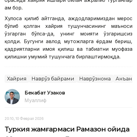
ҳам бор.
Хулоса қилиб айтганда, аждодларимиздан мерос
бўлиб қолган хайрия тушунчасининг маъноси
ўзгарган бўлса-да, унинг моҳияти ўзгаришсиз
қолди. Бугунги авлод муҳтожларга ёрдам бериш,
қадриятларни ҳимоя қилиш ва табиатни муҳофаза
қилишни умумий тушунчага бирлаштирмоқда.
Хайрия
Наврўз байрами
Наврўзнома
Анъана
Бекабат Узаков
Муаллиф
20:10, 10 Феврал 2026
Туркия жамғармаси Рамазон ойида