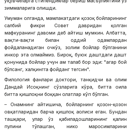
ўқувчиларга стипендиялар бериш масъулиятини ўз
зиммаларига олишди.
Умуман олганда, мамлакатдаги қозоқ бойларининг
салбий фикри Совет давридан қолган
мафкуранинг давоми деб айтиш мумкин. Албатта,
вақти-вақти билан оддий одамлардан
фойдаланадиган очкўз, золим бойлар бўлганини
инкор эта олмаймиз. Бироқ, буюк даштдаги дашт
қонунида бойлар учун ҳам талаб бор эди: "агар бой
бўлсанг, халқингга фойданг тегсин".
Филология фанлари доктори, танқидчи ва олим
Дандай Исҳоқнинг сўзларига кўра, битта оила
битта қишлоқни боққан ҳолатлар кўп бўлган.
– Онамнинг айтишича, бойларнинг қозон-қозон
овқатларидан барча қишлоқ аҳолиси еган. Бундан
ташқари, улар ўз қабиладошларининг қалин
пулини тўлашган, никоҳ маросимларини