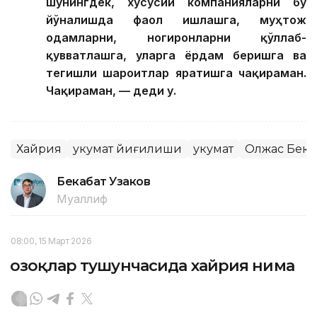
шунингдек, хусусий компанияларни бу
йўналишда фаол ишлашга, муҳтож
одамларни, ногиронларни қўллаб-
қувватлашга, уларга ёрдам беришга ва
тегишли шароитлар яратишга чақираман.
Чақираман, — деди у.
Хайрия
Ҳукумат йиғилиши
Ҳукумат
Олжас Бект
Бекабат Узаков
Муаллиф
08:00, 15 Март 2026
Қозоқлар тушунчасида хайрия нима