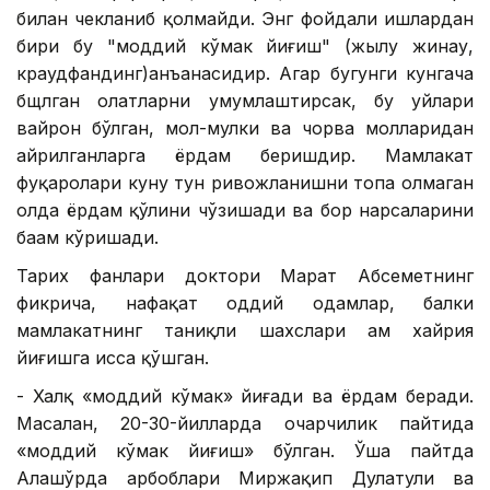
билан чекланиб қолмайди. Энг фойдали ишлардан
бири бу "моддий кўмак йиғиш" (жылу жинау,
краудфандинг)анъанасидир. Агар бугунги кунгача
бщлган ҳолатларни умумлаштирсак, бу уйлари
вайрон бўлган, мол-мулки ва чорва молларидан
айрилганларга ёрдам беришдир. Мамлакат
фуқаролари куну тун ривожланишни топа олмаган
ҳолда ёрдам қўлини чўзишади ва бор нарсаларини
баҳам кўришади.
Тарих фанлари доктори Марат Абсеметнинг
фикрича, нафақат оддий одамлар, балки
мамлакатнинг таниқли шахслари ҳам хайрия
йиғишга ҳисса қўшган.
- Халқ «моддий кўмак» йиғади ва ёрдам беради.
Масалан, 20-30-йилларда очарчилик пайтида
«моддий кўмак йиғиш» бўлган. Ўша пайтда
Алашўрда арбоблари Миржақип Дулатули ва