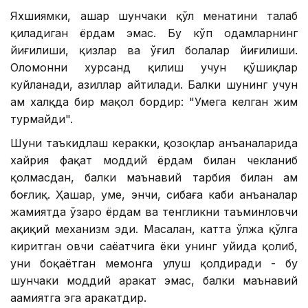
Яхшиямки, ҳашар шунчаки қўл меҳнатини талаб
қиладиган ёрдам эмас. Бу кўп одамларнинг
йиғилиши, қизлар ва ўғил болалар йиғилиши.
Оломонни хурсанд қилиш учун қўшиқлар
куйланади, ҳазиллар айтилади. Балки шунинг учун
ҳам халқда бир мақол бордир: "Умега келган жим
турмайди".
Шуни таъкидлаш керакки, қозоқлар анъаналарида
хайрия фақат моддий ёрдам билан чекланиб
қолмасдан, балки маънавий тарбия билан ҳам
боғлиқ. Ҳашар, уме, энчи, сибаға каби анъаналар
жамиятда ўзаро ёрдам ва тенгликни таъминловчи
ҳақиқий механизм эди. Масалан, катта ўлжа қўлга
киритган овчи саёҳатчига ёки унинг уйида қолиб,
уни боқаётган меҳмонга улуш қолдиради - бу
шунчаки моддий ҳаракат эмас, балки маънавий
аҳамиятга эга ҳаракатдир.