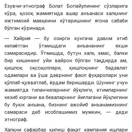
Ёзувчи-этнограф Болат Бопайулининг сўзларига
кўра, қозоқ жамиятида ҳашар анъанаси халқнинг
ижтимоий мавқеини кўтаришнинг ягона сабаби
бўлган кўринади.
— Хайрия — бу ҳозирги кунгача давом этиб
келаётган ўтмишдаги анъананинг яхши
самарасидир. Ўтмишда, бутун халқ эмас, балки
бир кишининг уйи вайрон бўлган тақдирда ҳам,
қишлоқ оқсоқоллари, қишлоқнинг бадавлат
одамлари ва ўша даврнинг фаол фуқаролари уни
қўллаб-қувватлаб, ёрдам беришарди. Шунинг учун
жамиятда тиланчиларнинг йўқлиги, етимларнинг
кезиб юргани ва беваларнинг йиғлагани йўқлигини
бу буюк анъана, бизнинг ажойиб анъанамизнинг
самараси деб ҳисоблашимиз мумкин, — деди
этнограф.
Халқни сафарбар қилиш фақат кампания ишлари