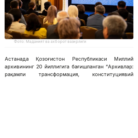
Фото: Маданият ва ахборот вазирлиги
Астанада Қозоғистон Республикаси Миллий
архивининг 20 йиллигига бағишланган “Архивлар:
рақамли трансформация, конституциявий
қадриятлар, тарихий мерос” халқаро илмий-
амалий конференцияси бўлиб ўтди.
Конференцияда ҚР Бош вазирининг ўринбосари —
Маданият ва ахборот вазири Аида Балаева, ҚР
Президенти Администрацияси вакиллари, давлат
органлари, Туркия, Россия, Ўзбекистон, Саудия
Арабистони ва Тожикистон архив муассасалари