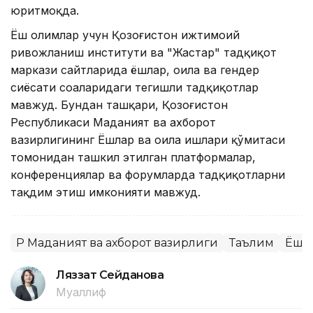
юритмоқда.
Ёш олимлар учун Қозоғистон ижтимоий
ривожланиш институти ва "Жастар" тадқиқот
маркази сайтларида ёшлар, оила ва гендер
сиёсати соҳаларидаги тегишли тадқиқотлар
мавжуд. Бундан ташқари, Қозоғистон
Республикаси Маданият ва ахборот
вазирлигининг Ёшлар ва оила ишлари қўмитаси
томонидан ташкил этилган платформалар,
конференциялар ва форумларда тадқиқотларни
тақдим этиш имконияти мавжуд.
ҚР Маданият ва ахборот вазирлиги
Таълим
Ёшл
Ляззат Сейданова
Муаллиф