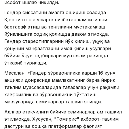
ҳисобот ишлаб чиқилди.
Гендер сиёсатини амалга ошириш соҳасида
Қозоғистон аёлларга нисбатан камситишни
бартараф этиш ва тенгликни мустаҳкамлаш
йўналишига содиқ қолишда давом этмоқда.
Гендер стереотипларини йўқ қилиш, ҳуқуқ ва
қонуний манфаатларни ҳимоя қилиш усуллари
бўйича ўқув тадбирлари мунтазам равишда
ўтказиб турилади.
Масалан, «Гендер зўравонликка қарши 16 кун»
акцияси доирасида мамлакатнинг барча йирик
таълим муассасаларида талабалар учун рақамли
хавфсизлик ва зўравонликни тўхтатиш
мавзуларида семинарлар ташкил этилди.
Аёллар етакчилиги бўйича семинарлар ҳам ташкил
этилмоқда. Хусусан, "Томирис" ахборот-таълим
дастури ва бошқа платформалар фаолият