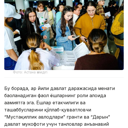
Фото: Астана әкімдігі
Бу борада, ҳар йили давлат даражасида меҳнати
баҳоланадиган фаол ёшларнинг роли алоҳида
аҳамиятга эга. Ёшлар етакчилиги ва
ташаббусларини қўллаб-қувватловчи
“Мустақиллик авлодлари” гранти ва “Дарын”
давлат мукофоти учун танловлар анъанавий