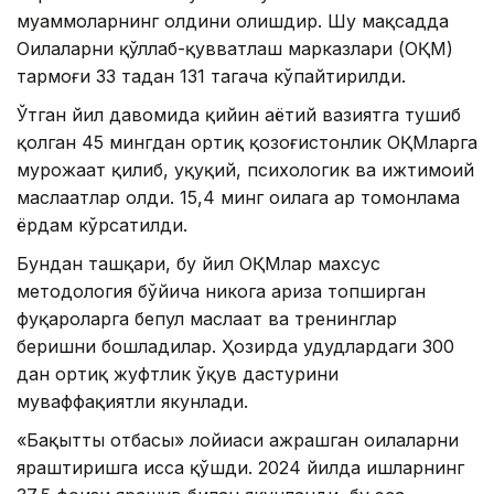
муаммоларнинг олдини олишдир. Шу мақсадда
Оилаларни қўллаб-қувватлаш марказлари (ОҚМ)
тармоғи 33 тадан 131 тагача кўпайтирилди.
Ўтган йил давомида қийин ҳаётий вазиятга тушиб
қолган 45 мингдан ортиқ қозоғистонлик ОҚМларга
мурожаат қилиб, ҳуқуқий, психологик ва ижтимоий
маслаҳатлар олди. 15,4 минг оилага ҳар томонлама
ёрдам кўрсатилди.
Бундан ташқари, бу йил ОҚМлар махсус
методология бўйича никоҳга ариза топширган
фуқароларга бепул маслаҳат ва тренинглар
беришни бошладилар. Ҳозирда ҳудудлардаги 300
дан ортиқ жуфтлик ўқув дастурини
муваффақиятли якунлади.
«Бақытты отбасы» лойиҳаси ажрашган оилаларни
яраштиришга ҳисса қўшди. 2024 йилда ишларнинг