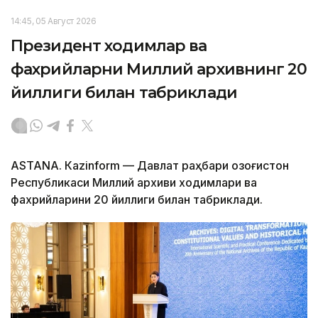
14:45, 05 Август 2026
Президент ходимлар ва
фахрийларни Миллий архивнинг 20
йиллиги билан табриклади
ASTANА. Кazinform — Давлат раҳбари Қозоғистон
Республикаси Миллий архиви ходимлари ва
фахрийларини 20 йиллиги билан табриклади.