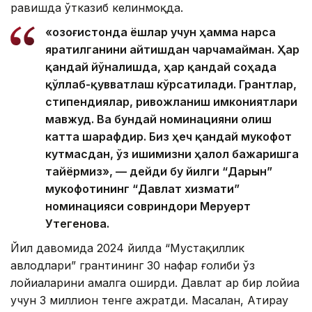
равишда ўтказиб келинмоқда.
«Қозоғистонда ёшлар учун ҳамма нарса
яратилганини айтишдан чарчамайман. Ҳар
қандай йўналишда, ҳар қандай соҳада
қўллаб-қувватлаш кўрсатилади. Грантлар,
стипендиялар, ривожланиш имкониятлари
мавжуд. Ва бундай номинацияни олиш
катта шарафдир. Биз ҳеч қандай мукофот
кутмасдан, ўз ишимизни ҳалол бажаришга
тайёрмиз», — дейди бу йилги “Дарын”
мукофотининг “Давлат хизмати”
номинацияси совриндори Меруерт
Утегенова.
Йил давомида 2024 йилда “Мустақиллик
авлодлари” грантининг 30 нафар ғолиби ўз
лойиҳаларини амалга оширди. Давлат ҳар бир лойиҳа
учун 3 миллион тенге ажратди. Масалан, Атирау