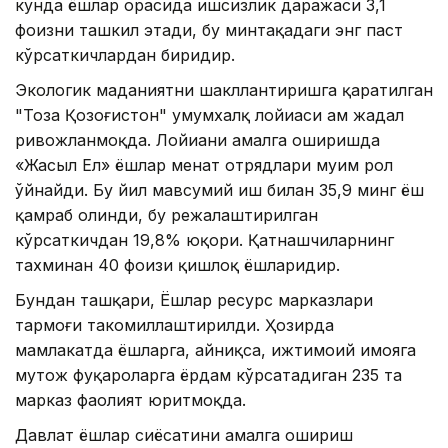
кунда ёшлар орасида ишсизлик даражаси 3,1
фоизни ташкил этади, бу минтақадаги энг паст
кўрсаткичлардан биридир.
Экологик маданиятни шакллантиришга қаратилган
"Тоза Қозоғистон" умумхалқ лойиҳаси ҳам жадал
ривожланмоқда. Лойиҳани амалга оширишда
«Жасыл Ел» ёшлар меҳнат отрядлари муҳим рол
ўйнайди. Бу йил мавсумий иш билан 35,9 минг ёш
қамраб олинди, бу режалаштирилган
кўрсаткичдан 19,8% юқори. Қатнашчиларнинг
тахминан 40 фоизи қишлоқ ёшларидир.
Бундан ташқари, Ёшлар ресурс марказлари
тармоғи такомиллаштирилди. Ҳозирда
мамлакатда ёшларга, айниқса, ижтимоий ҳимояга
муҳтож фуқароларга ёрдам кўрсатадиган 235 та
марказ фаолият юритмоқда.
Давлат ёшлар сиёсатини амалга ошириш