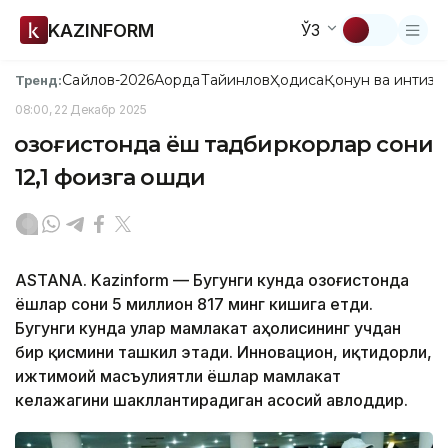
KAZINFORM
ЎЗ
Сайлов-2026
Ақорда
Тайинлов
Ҳодиса
Қонун ва интизо
Тренд:
08:00, 22 Декабр 2025
Қозоғистонда ёш тадбиркорлар сони
12,1 фоизга ошди
ASTANA. Kazinform — Бугунги кунда Қозоғистонда
ёшлар сони 5 миллион 817 минг кишига етди.
Бугунги кунда улар мамлакат аҳолисининг учдан
бир қисмини ташкил этади. Инновацион, иқтидорли,
ижтимоий масъулиятли ёшлар мамлакат
келажагини шакллантирадиган асосий авлоддир.