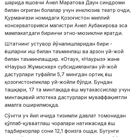
шаҳрида яшовчи Анел Маратова Даун синдроми
билан оғриган болалар учун инклюзив театр очди,
Қурманғази номидаги Қозоғистон миллий
консерваторияси магистри Анел Аубакирова эса
мамлакатдаги биринчи этно-мюзиклни яратди.
Штатнинг устувор йўналишларидан бири -
ёшларни иш билан таъминлаш ва арзон уй-жой
билан таъминлашдир. «Отау», «Наурыз» және
«Наурыз Жұмыскер» субсидияланган уй-жой
дастурлари туфайли 5,7 мингдан ортиқ ёш
қозоғистонликлар уй-жойли бўлди. Бундан
ташқари, 17 та минтақада ёш мутахассислар учун
минтақавий ипотека дастурлари муваффақиятли
амалга оширилмоқда.
Сўнгги уч йил ичида тизимли давлат томонидан
қўллаб-қувватлаш чоралари натижасида ёш
тадбиркорлар сони 12,1 фоизга ошди. Бугунги