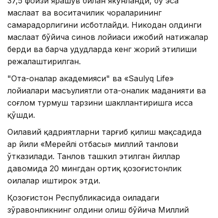
37,5 фоизи ярашув билан якунланди, бу эса
маслаҳат ва воситачилик чораларининг
самарадорлигини исботлайди. Никоҳдан олдинги
маслаҳат бўйича синов лойиҳаси ижобий натижалар
берди ва барча ҳудудларда кенг жорий этилиши
режалаштирилган.
"Ота-оналар академияси" ва «Saulyq Life»
лойиҳалари масъулиятли ота-оналик маданияти ва
соғлом турмуш тарзини шакллантиришга ҳисса
қўшди.
Оилавий қадриятларни тарғиб қилиш мақсадида
ҳар йили «Мерейлі отбасы» миллий танлови
ўтказилади. Танлов ташкил этилган йиллар
давомида 20 мингдан ортиқ қозоғистонлик
оилалар иштирок этди.
Қозоғистон Республикасида оиладаги
зўравонликнинг олдини олиш бўйича Миллий