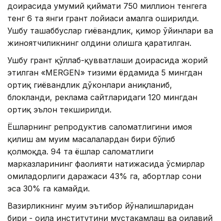
доирасида умумий қиймати 750 миллион тенгега
тенг 6 та янги грант лойиҳаси амалга оширилди.
Ушбу ташаббуслар гиёҳвандлик, қимор ўйинлари ва
жиноятчиликнинг олдини олишга қаратилган.
Ушбу грант қўллаб-қувватлаши доирасида жорий
этилган «MERGEN» тизими ёрдамида 5 мингдан
ортиқ гиёҳвандлик дўконлари аниқланиб,
блокланди, реклама сайтларидаги 120 мингдан
ортиқ эълон текширилди.
Ёшларнинг репродуктив саломатлигини ҳимоя
қилиш ҳам муҳим масалалардан бири бўлиб
қолмоқда. 94 та ёшлар саломатлиги
марказларининг фаолияти натижасида ўсмирлар
ҳомиладорлиги даражаси 43% га, абортлар сони
эса 30% га камайди.
Вазирликнинг муҳим эътибор йўналишларидан
бири - оила институтини мустаҳкамлаш ва оилавий