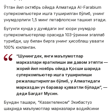
Ўтган йил октябрь ойида Алматида AI-Farabium
суперкомпьютери ишга туширилган бўлиб, унинг
унумдорлиги 1,5 минг петафлопсни ташкил этади.
Бугунги кунда у дунёдаги энг юқори унумдор
суперкомпьютерлар орасида 103-ўринни эгаллаб
турибди, шу билан бирга унинг ҳисоблаш қуввати
100% юкланган.
“Шунингдек, янги маълумотлар
марказлари яратилиши ҳам давом этяпти —
жорий йил ноябрь ойида Қосши шаҳрида
суперкомпьютер ишга туширилиши
режалаштирилган бўлиб, у Алматидаги
марказдан уч баравар қувватли бўлади”, —
деди Бағдат Мусин.
Бундан ташқари, “Казахтелеком” Экибастуз
шаҳрида маълумотлар марказлари водийсини