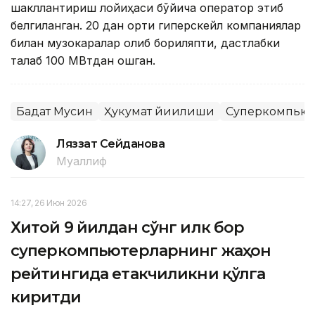
шакллантириш лойиҳаси бўйича оператор этиб
белгиланган. 20 дан ортиқ гиперскейл компаниялар
билан музокаралар олиб бориляпти, дастлабки
талаб 100 МВтдан ошган.
Бағдат Мусин
Ҳукумат йиғилиши
Суперкомпьют
Ляззат Сейданова
Муаллиф
14:27, 26 Июн 2026
Хитой 9 йилдан сўнг илк бор
суперкомпьютерларнинг жаҳон
рейтингида етакчиликни қўлга
киритди