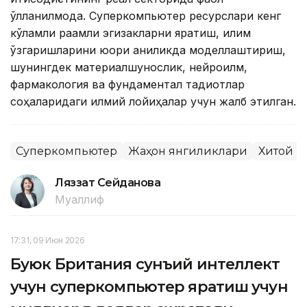
қўлланилмоқда. Суперкомпьютер ресурслари кенг
кўламли рақамли эгизакларни яратиш, иқлим
ўзгаришларини юқори аниқликда моделлаштириш,
шунингдек материалшунослик, нейроилм,
фармакология ва фундаментал тадқиқотлар
соҳаларидаги илмий лойиҳалар учун жалб этилган.
Суперкомпьютер
Жаҳон янгиликлари
Хитой
Ляззат Сейданова
Муаллиф
17:31, 09 Июн 2026
Буюк Британия сунъий интеллект
учун суперкомпьютер яратиш учун