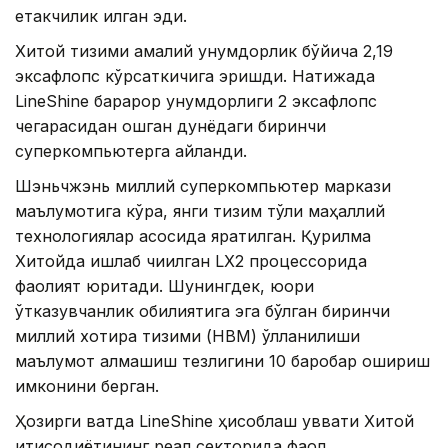
етакчилик қилган эди.
Хитой тизими амалий унумдорлик бўйича 2,19
эксафлопс кўрсаткичига эришди. Натижада
LineShine барқарор унумдорлиги 2 эксафлопс
чегарасидан ошган дунёдаги биринчи
суперкомпьютерга айланди.
Шэньчжэнь миллий суперкомпьютер маркази
маълумотига кўра, янги тизим тўлиқ маҳаллий
технологиялар асосида яратилган. Қурилма
Хитойда ишлаб чиқилган LX2 процессорида
фаолият юритади. Шунингдек, юқори
ўтказувчанлик қобилиятига эга бўлган биринчи
миллий хотира тизими (HBM) қўлланилиши
маълумот алмашиш тезлигини 10 баробар ошириш
имконини берган.
Ҳозирги вақтда LineShine ҳисоблаш қуввати Хитой
иқтисодиётининг реал секторида фаол