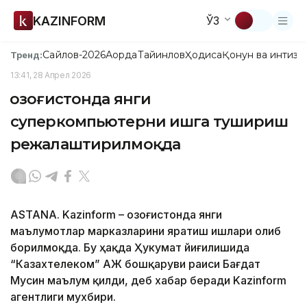
KAZINFORM
ЎЗ
Сайлов-2026
Ақорда
Тайинлов
Ҳодиса
Қонун ва интизо
Тренд:
13:41, 28 Апрел 2026
Қозоғистонда янги
суперкомпьютерни ишга тушириш
режалаштирилмоқда
ASTANA. Kazinform – Қозоғистонда янги
маълумотлар марказларини яратиш ишлари олиб
борилмоқда. Бу ҳақда Ҳукумат йиғилишида
“Казахтелеком” АЖ бошқаруви раиси Бағдат
Мусин маълум қилди, деб хабар беради Kazinform
агентлиги мухбири.