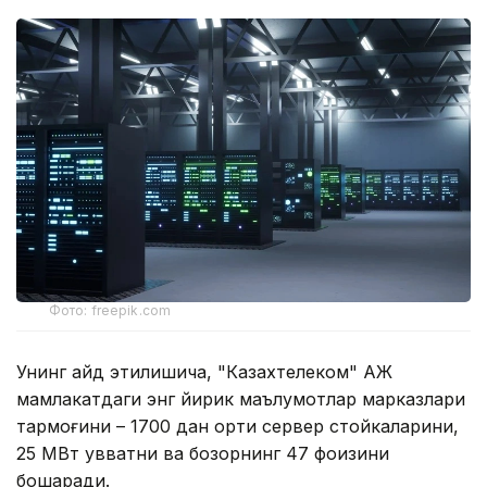
Фото: freepik.com
Унинг қайд этилишича, "Казахтелеком" АЖ
мамлакатдаги энг йирик маълумотлар марказлари
тармоғини – 1700 дан ортиқ сервер стойкаларини,
25 МВт қувватни ва бозорнинг 47 фоизини
бошқаради.