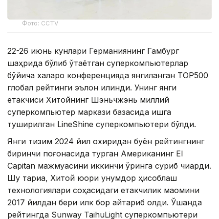
Фото: CCTV
22-26 июнь кунлари Германиянинг Гамбург
шаҳрида бўлиб ўтаётган суперкомпьютерлар
бўйича халқаро конференцияда янгиланган TOP500
глобал рейтинги эълон қилинди. Унинг янги
етакчиси Хитойнинг Шэньчжэнь миллий
суперкомпьютер маркази базасида ишга
туширилган LineShine суперкомпьютери бўлди.
Янги тизим 2024 йил охиридан буён рейтингнинг
биринчи поғонасида турган Американинг El
Capitan мажмуасини иккинчи ўринга суриб чиқарди.
Шу тариқа, Хитой юқори унумдор ҳисоблаш
технологиялари соҳасидаги етакчилик мақомини
2017 йилдан бери илк бор қайтариб олди. Ўшанда
рейтингда Sunway TaihuLight суперкомпьютери