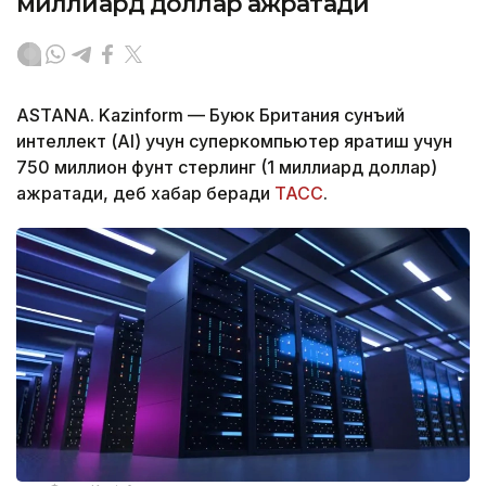
миллиард доллар ажратади
ASTANA. Kazinform — Буюк Британия сунъий
интеллект (AI) учун суперкомпьютер яратиш учун
750 миллион фунт стерлинг (1 миллиард доллар)
ажратади, деб хабар беради
ТАСС
.