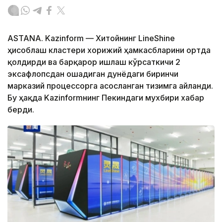
ASTANA. Kazinform — Хитойнинг LineShine
ҳисоблаш кластери хорижий ҳамкасбларини ортда
қолдирди ва барқарор ишлаш кўрсаткичи 2
эксафлопсдан ошадиган дунёдаги биринчи
марказий процессорга асосланган тизимга айланди.
Бу ҳақда Kazinformнинг Пекиндаги мухбири хабар
берди.