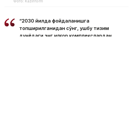
Фото: Kazinform
“2030 йилда фойдаланишга
топширилганидан сўнг, ушбу тизим
дунёдаги энг илғор комплекслардан
бирига айланади. У синовдан ўтган ва
истиқболли процессорларни ҳамда энг янги
микрочипларни бирлаштириб, мураккаб
вазифаларни анъанавий
суперкомпьютерларга қараганда анча
самарали бажариш имконини беради”, —
дейилган баёнотда.
Ажратилган маблағларнинг ярмидан кўпи — 400
миллион фунт стерлинг — сунъий интеллект
суперкомпьютерини кейинги авлод чиплари билан
жиҳозлашга сарфланади. Дастлабки 150 миллион
фунт стерлинг шу ёзда ажратилади.