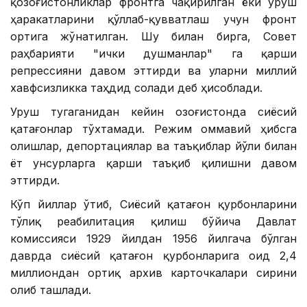
қозоғистонликлар фронтга чақирилган ёки уруш
ҳаракатларини қўллаб-қувватлаш учун фронт
ортига жўнатилган. Шу билан бирга, Совет
раҳбарияти "ички душманлар" га қарши
репрессияни давом эттирди ва уларни миллий
хавфсизликка таҳдид солади деб ҳисоблади.
Уруш тугаганидан кейин Қозоғистонда сиёсий
қатағонлар тўхтамади. Режим оммавий ҳибсга
олишлар, депортациялар ва таъқиблар йўли билан
ёт унсурларга қарши таъқиб қилишни давом
эттирди.
Кўп йиллар ўтиб, Сиёсий қатағон қурбонларини
тўлиқ реабилитация қилиш бўйича Давлат
комиссияси 1929 йилдан 1956 йилгача бўлган
даврда сиёсий қатағон қурбонларига оид 2,4
миллиондан ортиқ архив карточкалари сирини
олиб ташлади.