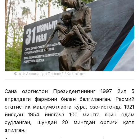
Фото: Александр Павский / Kazinform
Сана Қозоғистон Президентининг 1997 йил 5
апрелдаги фармони билан белгиланган. Расмий
статистик маълумотларга кўра, Қозоғистонда 1921
йилдан 1954 йилгача 100 мингга яқин одам
судланган, шундан 20 мингдан ортиғи қатл
этилган.