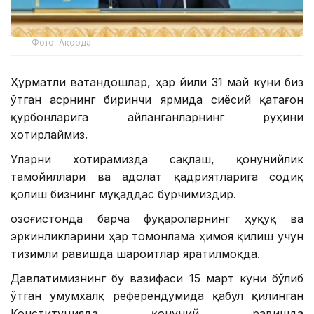
Фото: Ақорда
Ҳурматли ватандошлар, ҳар йили 31 май куни биз
ўтган асрнинг биринчи ярмида сиёсий қатағон
қурбонларига айланганларнинг руҳини
хотирлаймиз.
Уларни хотирамизда сақлаш, қонунийлик
тамойиллари ва адолат қадриятларига содиқ
қолиш бизнинг муқаддас бурчимиздир.
Қозоғистонда барча фуқароларнинг ҳуқуқ ва
эркинликларини ҳар томонлама ҳимоя қилиш учун
тизимли равишда шароитлар яратилмоқда.
Давлатимизнинг бу вазифаси 15 март куни бўлиб
ўтган умумхалқ референдумида қабул қилинган
Конституцияда қонуний равишда