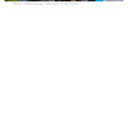
Фото: Александр Павский / Kazinform
Тарих ва тадқиқот
Тарихчилар 1928 йилни қозоқ ерида биринчи кенг
кўламли қатағонлар бошланган йил сифатида
кўрсатадилар. Бунинг сабаби, 1925 йилда Ф. И.
Голошчекин Қозоғистон ўлкаси партия
қўмитасининг 1-котиби этиб тайинланди, бу эса
энг қоронғу даврлардан бирининг бошланишига
сабаб бўлди. Маълумки, у "Кичик октябрь"
инқилобини яратиш баҳонасида халқнинг турмуш
шароитини заифлаштирди ва зиёлиларни йўқ
қилди. Шундай қилиб, 1930 йилларда 103 минг
киши қатағонга учраган, 25 минг киши эса отиб
ўлдириш жазосига ҳукм қилинган. Уларнинг
аксарияти сиёсат, фан ва санъат намояндалари
эди.