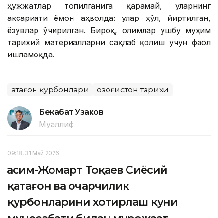
ҳужжатлар топилганига қарамай, уларнинг
аксарияти ёмон аҳволда: улар ҳўл, йиртилган,
ёзувлар ўчирилган. Бироқ, олимлар ушбу муҳим
тарихий материалларни сақлаб қолиш учун фаол
ишламоқда.
Қатағон қурбонлари
Қозоғистон тарихи
Бекабат Узаков
Муаллиф
09:18, 31 Май 2026
Қасим-Жомарт Тоқаев Сиёсий
қатағон ва очарчилик
қурбонларини хотирлаш куни