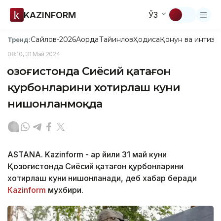
KAZINFORM
ЎЗ
Сайлов-2026
Ақорда
Тайинлов
Ҳодиса
Қонун ва интизо
Тренд:
08:10, 31 Май 2024
Қозоғистонда Сиёсий қатағон
қурбонларини хотирлаш куни
нишонланмоқда
ASTANA. Kazinform - Ҳар йили 31 май куни
Қозоғистонда Сиёсий қатағон қурбонларини
хотирлаш куни нишонланади, деб хабар беради
Кazinform
мухбири.