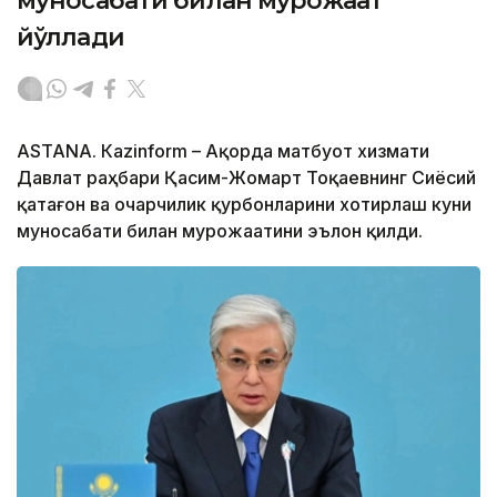
муносабати билан мурожаат
йўллади
ASTANА. Кazinform – Ақорда матбуот хизмати
Давлат раҳбари Қасим-Жомарт Тоқаевнинг Сиёсий
қатағон ва очарчилик қурбонларини хотирлаш куни
муносабати билан мурожаатини эълон қилди.