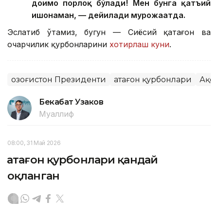
доимо порлоқ бўлади! Мен бунга қатъий
ишонаман, — дейилади мурожаатда.
Эслатиб ўтамиз, бугун — Сиёсий қатағон ва
очарчилик қурбонларини
хотирлаш куни
.
Қозоғистон Президенти
Қатағон қурбонлари
Ақо
Бекабат Узаков
Муаллиф
08:00, 31 Май 2026
Қатағон қурбонлари қандай
оқланган