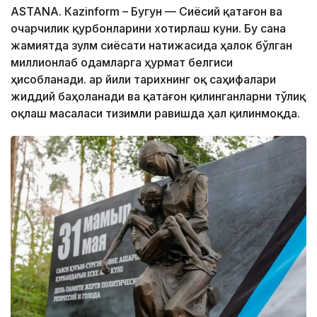
ASTANА. Кazinform – Бугун — Сиёсий қатағон ва
очарчилик қурбонларини хотирлаш куни. Бу сана
жамиятда зулм сиёсати натижасида ҳалок бўлган
миллионлаб одамларга ҳурмат белгиси
ҳисобланади. Ҳар йили тарихнинг оқ саҳифалари
жиддий баҳоланади ва қатағон қилинганларни тўлиқ
оқлаш масаласи тизимли равишда ҳал қилинмоқда.