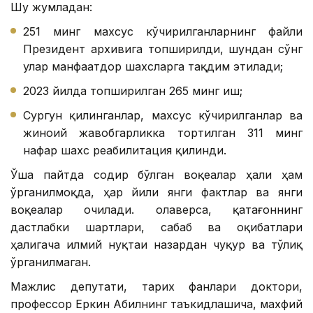
Шу жумладан:
251 минг махсус кўчирилганларнинг файли
Президент архивига топширилди, шундан сўнг
улар манфаатдор шахсларга тақдим этилади;
2023 йилда топширилган 265 минг иш;
Сургун қилинганлар, махсус кўчирилганлар ва
жиноий жавобгарликка тортилган 311 минг
нафар шахс реабилитация қилинди.
Ўша пайтда содир бўлган воқеалар ҳали ҳам
ўрганилмоқда, ҳар йили янги фактлар ва янги
воқеалар очилади. Қолаверса, қатағоннинг
дастлабки шартлари, сабаб ва оқибатлари
ҳалигача илмий нуқтаи назардан чуқур ва тўлиқ
ўрганилмаган.
Мажлис депутати, тарих фанлари доктори,
профессор Еркин Абилнинг таъкидлашича, махфий