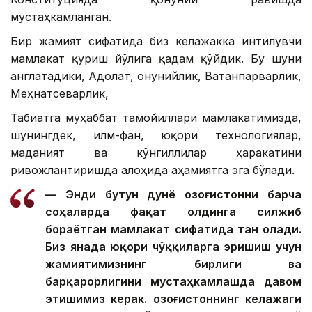
мустаҳкамланган.
Бир жамият сифатида биз келажакка интилувчи
мамлакат қуриш йўлига қадам қўйдик. Бу шуни
англатадики, Адолат, Қонунийлик, Ватанпарварлик,
Меҳнатсеварлик,
Табиатга муҳаббат тамойиллари мамлакатимизда,
шунингдек, илм-фан, юқори технологиялар,
маданият ва кўнгиллилар ҳаракатини
ривожлантиришда алоҳида аҳамиятга эга бўлади.
— Энди бутун дунё Қозоғистонни барча
соҳаларда фақат олдинга силжиб
бораётган мамлакат сифатида тан олади.
Биз янада юқори чўққиларга эришиш учун
жамиятимизнинг бирлиги ва
барқарорлигини мустаҳкамлашда давом
этишимиз керак. Қозоғистоннинг келажаги