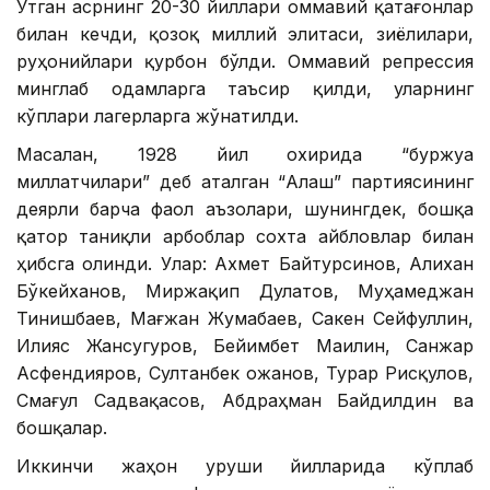
Ўтган асрнинг 20-30 йиллари оммавий қатағонлар
билан кечди, қозоқ миллий элитаси, зиёлилари,
руҳонийлари қурбон бўлди. Оммавий репрессия
минглаб одамларга таъсир қилди, уларнинг
кўплари лагерларга жўнатилди.
Масалан, 1928 йил охирида “буржуа
миллатчилари” деб аталган “Алаш” партиясининг
деярли барча фаол аъзолари, шунингдек, бошқа
қатор таниқли арбоблар сохта айбловлар билан
ҳибсга олинди. Улар: Ахмет ​​Байтурсинов, Алихан
Бўкейханов, Миржақип Дулатов, Муҳамеджан
Тинишбаев, Мағжан Жумабаев, Сакен Сейфуллин,
Илияс Жансугуров, Бейимбет Маилин, Санжар
Асфендияров, Султанбек Қожанов, Турар Рисқулов,
Смағул Садвақасов, Абдраҳман Байдилдин ва
бошқалар.
Иккинчи жаҳон уруши йилларида кўплаб