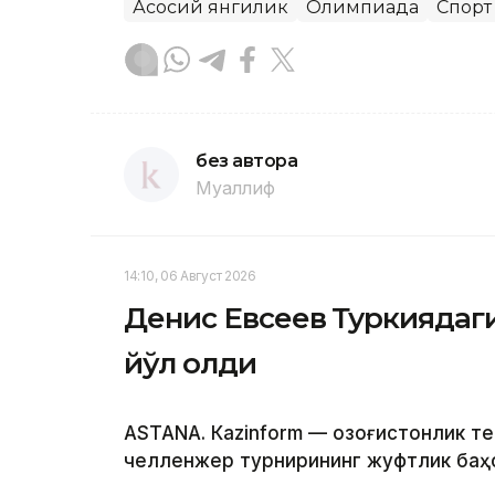
Асосий янгилик
Олимпиада
Спорт
без автора
Муаллиф
14:10, 06 Август 2026
Денис Евсеев Туркиядаг
йўл олди
ASTANА. Кazinform — Қозоғистонлик т
челленжер турнирининг жуфтлик баҳс