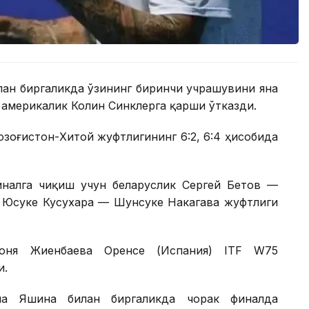
лан биргаликда ўзининг биринчи учрашувини яна
америкалик Колин Синклерга қарши ўтказди.
Қозоғистон-Хитой жуфтлигининг 6:2, 6:4 ҳисобида
налга чиқиш учун беларуслик Сергей Бетов —
к Юсуке Кусухара — Шунсуке Накагава жуфтлиги
Соня Жиенбаева Оренсе (Испания) ITF W75
и.
на Яшина билан биргаликда чорак финалда