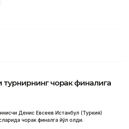
и турнирнинг чорак финалига
еннисчи Денис Евсеев Истанбул (Туркия)
ларида чорак финалга йўл олди.