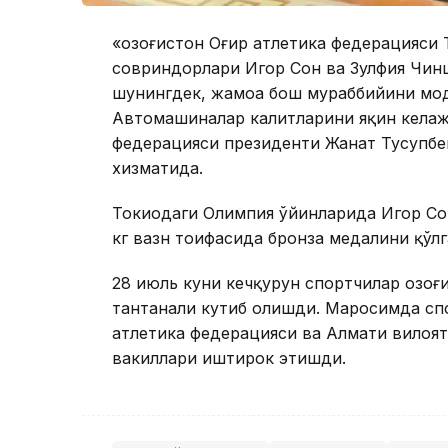
«Қозоғистон Оғир атлетика федерацияси
совриндорлари Игор Сон ва Зулфия Чин
шунингдек, жамоа бош мураббийини мо
Автомашиналар калитларини яқин келаж
федерацияси президенти Жанат Тусупбек
хизматида.
Токиодаги Олимпия ўйинларида Игор Сон
кг вазн тоифасида бронза медалини қўлг
28 июль куни кечқурун спортчилар Қозо
тантанали кутиб олишди. Маросимда сп
атлетика федерацияси ва Алмати вилоят
вакиллари иштирок этишди.