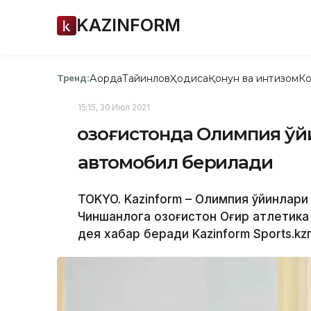
KAZINFORM
Ақорда
Тайинлов
Ҳодиса
Қонун ва интизом
Ко
Тренд:
15:15, 30 Июл 2021
Қозоғистонда Олимпия ў
автомобил берилади
TOKYO. Kazinform – Олимпия ўйинлар
Чиншанлога Қозоғистон Оғир атлетик
дея хабар беради Kazinform Sports.kz