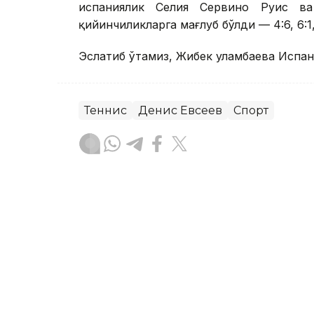
испаниялик Селия Сервино Руис в
қийинчиликларга мағлуб бўлди — 4:6, 6:1, 
Эслатиб ўтамиз, Жибек Қуламбаева Испа
Теннис
Денис Евсеев
Спорт
Бекабат Узаков
Муаллиф
13:39, 06 Август 2026
Қозоғистон терма жамоас