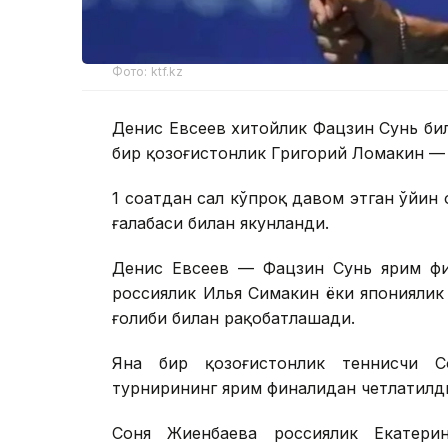
Фото: ktf.kz
Денис Евсеев хитойлик Фацзин Сунь би
бир қозоғистонлик Григорий Ломакин — 
1 соатдан сал кўпроқ давом этган ўйин 
ғалабаси билан якунланди.
Денис Евсеев — Фацзин Сунь ярим фи
россиялик Илья Симакин ёки японияли
ғолиби билан рақобатлашади.
Яна бир қозоғистонлик теннисчи 
турнирининг ярим финалидан четлатилд
Соня Жиенбаева россиялик Екатери