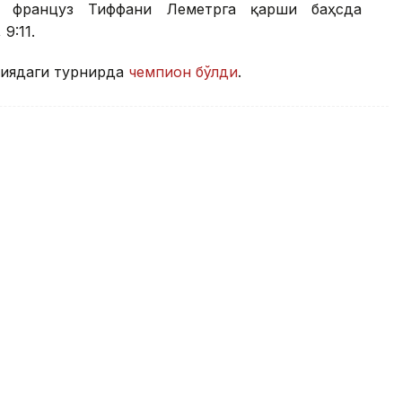
а француз Тиффани Леметрга қарши баҳсда
9:11.
ниядаги турнирда
чемпион бўлди
.
и сув полоси бўйича жаҳон