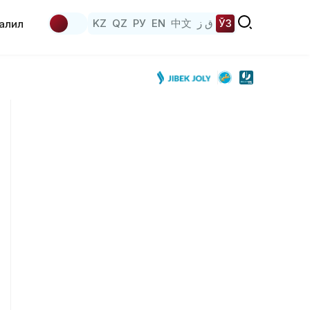
KZ
QZ
РУ
EN
中文
ق ز
ЎЗ
аҳлил