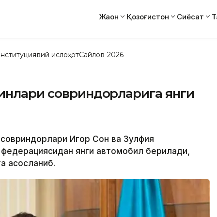
Жаҳон
Қозоғистон
Сиёсат
Т
нституциявий ислоҳот
Сайлов-2026
йинлари совриндорларига янги
и совриндорлари Игор Сон ва Зулфия
а федерациясидан янги автомобил берилади,
га асосланиб.