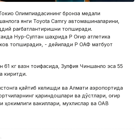
 Токио Олимпиадасининг бронза медали
шанлога янги Toyota Camry автомашиналарини,
ддий рағбатлантиришни топширади.
акда Нур-Султан шаҳрида ҚР Оғир атлетика
ов топширади», - дейилади ҚР ОАФ матбуот
 61 кг вазн тоифасида, Зулфия Чиншанло эса 55
а киритди.
ғистонга қайтиб келишди ва Алмати аэропортида
ортчиларнинг қариндошлари ва дўстлари, оғир
и ҳокимлиги вакиллари, мухлислар ва ОАВ