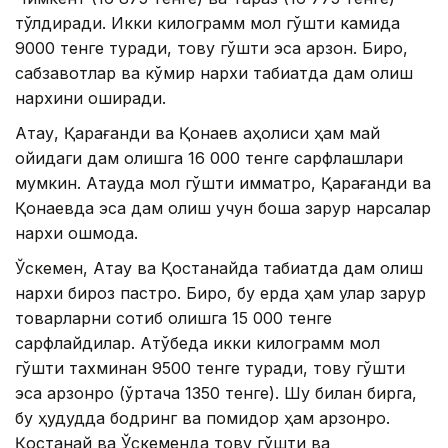
тўлдиради. Икки килограмм мол гўшти камида
9000 тенге туради, товуқ гўшти эса арзон. Бироқ,
сабзавотлар ва кўмир нархи табиатда дам олиш
нархини оширади.
Ақтау, Қарағанди ва Қонаев аҳолиси ҳам май
ойидаги дам олишга 16 000 тенге сарфлашлари
мумкин. Ақтауда мол гўшти қимматроқ, Қарағанди ва
Қонаевда эса дам олиш учун бошқа зарур нарсалар
нархи ошмоқда.
Ўскемен, Ақтау ва Қостанайда табиатда дам олиш
нархи бироз пастроқ. Бироқ, бу ерда ҳам улар зарур
товарларни сотиб олишга 15 000 тенге
сарфлайдилар. Ақтўбеда икки килограмм мол
гўшти тахминан 9500 тенге туради, товуқ гўшти
эса арзонроқ (ўртача 1350 тенге). Шу билан бирга,
бу ҳудудда бодринг ва помидор ҳам арзонроқ.
Қостанай ва Ўскеменда товуқ гўшти ва