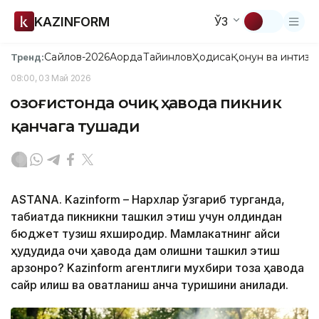
KAZINFORM
ЎЗ
Сайлов-2026
Ақорда
Тайинлов
Ҳодиса
Қонун ва интизо
Тренд:
08:00, 03 Май 2026
Қозоғистонда очиқ ҳавода пикник
қанчага тушади
ASTANA. Kazinform – Нархлар ўзгариб турганда,
табиатда пикникни ташкил этиш учун олдиндан
бюджет тузиш яхшироқдир. Мамлакатнинг қайси
ҳудудида очиқ ҳавода дам олишни ташкил этиш
арзонроқ? Kazinform агентлиги мухбири тоза ҳавода
сайр қилиш ва овқатланиш қанча туришини аниқлади.