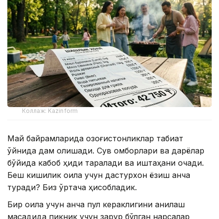
Коллаж: Kazinform
Май байрамларида қозоғистонликлар табиат
қўйнида дам олишади. Сув омборлари ва дарёлар
бўйида кабоб ҳиди таралади ва иштаҳани очади.
Беш кишилик оила учун дастурхон ёзиш қанча
туради? Биз ўртача ҳисобладик.
Бир оила учун қанча пул кераклигини аниқлаш
мақсадида пикник учун зарур бўлган нарсалар