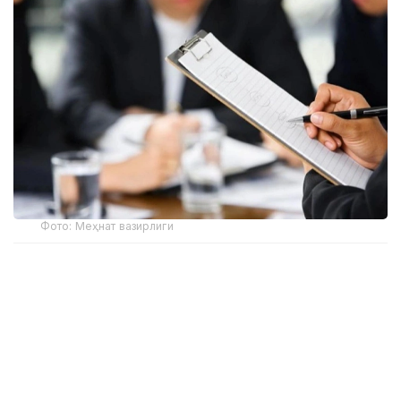
Фото: Меҳнат вазирлиги
Вазирлик маълумотларига кўра, ижтимоий
ходимлар кекса ёшдагилар, ногиронлар, болали
оилалар ва ёрдамга муҳтож бошқа фуқароларга
кундалик ёрдам кўрсатадилар. Шу муносабат
билан вазирлик уларни ўқитиш ва касбий
ривожлантириш бўйича тизимли ишларни амалга