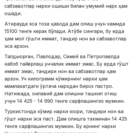
сабзавотлар нархи ошиши билан умумий нарх ҳам
ошади.
Атирауда эса тоза ҳавода дам олиш учун камида
15100 тенге керак бўлади. Ақтўбе сингари, бу ерда
ҳам мол гўшти қиммат, тандир нон ва сабзавотлар
эса арзон.
Талдықорған, Павлодар, Семей ва Петропавлда
кабоб тайёрлаш унчалик қиммат эмас. Бу ерда гўшт
қиммат эмас, тандири нон ва сабзавотлар ҳам
арзон. Уч килограмм кўмирнинг нархи ҳам
мамлакатдаги ўртача нархдан бироз пастроқ.
Натижада, оилавий дам олишни ташкил этиш
учун 14 425 - 14 990 тенге сарфлашингиз мумкин.
Туркистонда кўмир нархи юқори, тандири нон ва
гўшт нархи эса паст. Дам олишга тахминан 14 425
тенге сарфлашингиз мумкин. Бу ернинг нархи