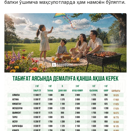
балки қўшимча маҳсулотларда ҳам намоён бўляпти.