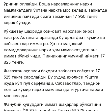
ўрнини қоплайди. Бошқа нарсаларнинг нархи
мамлакатдаги ўртача нархга мос келади. Табиатда
йиғилиш пайтида сизга тахминан 17 950 тенге
керак бўлади.
Кўкшетау шаҳрида озиқ-овқат нархлари бироз
пастроқ. Астанага қараганда бу ерда фақат кўмир ва
сабзавотлар қимматроқ. Ҳатто маҳаллий
помидорларнинг нархи ҳам мамлакатдаги энг
қиммат бўлиб чиқди. Пикникнинг умумий қиймати 17
825 тенге.
Жезқазған аҳолиси баҳорги табиатга саёҳатга 17
525 тенге сарфлайди. Бу ҳудуд аҳолиси гўштга
жуда кўп пул сарфлайди. Сабзавотлар, тандири
нон ва кўмир нархи мамлакатдаги ўртача нархга
мос келади.
Жанубий ҳудуддаги қиммат шаҳарлар рўйхатини
Чимкент (16 875 тенге) ва Тараз (16 775 тенге)