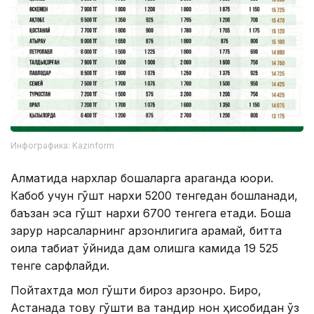
Инфографика: Kazinform
Алматида нархлар бошқаларга қараганда юқори.
Кабоб учун гўшт нархи 5200 тенгедан бошланади,
баъзан эса гўшт нархи 6700 тенгега етади. Бошқа
зарур нарсаларнинг арзонлигига қарамай, битта
оила табиат қўйнида дам олишга камида 19 525
тенге сарфлайди.
Пойтахтда мол гўшти бироз арзонроқ. Бироқ,
Астанада товуқ гўшти ва тандир нон ҳисобидан ўз