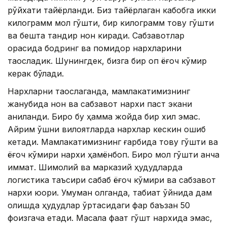
рўйхати тайёрланди. Биз тайёрлаган кабобга икки
килограмм мол гўшти, бир килограмм товуқ гўшти
ва бешта тандир нон киради. Сабзавотлар
орасида бодринг ва помидор нархларини
таққосладик. Шунингдек, бизга бир қоп ёғоч кўмир
керак бўлади.
Нархларни таққослаганда, мамлакатимизнинг
жанубида нон ва сабзавот нархи паст экани
аниқланди. Бироқ бу ҳамма жойда бир хил эмас.
Айрим қўшни вилоятларда нархлар кескин ошиб
кетади. Мамлакатимизнинг ғарбида товуқ гўшти ва
ёғоч кўмири нархи ҳамёнбоп. Бироқ мол гўшти анча
қиммат. Шимолий ва марказий ҳудудларда
логистика таъсири сабаб ёғоч кўмири ва сабзавот
нархи юқори. Умуман олганда, табиат қўйнида дам
олишда ҳудудлар ўртасидаги фарқ баъзан 50
фоизгача етади. Масала фақат гўшт нархида эмас,