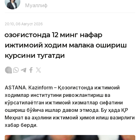
Муаллиф
20:10, 06 Август 2026
Қозоғистонда 12 минг нафар
ижтимоий ходим малака ошириш
курсини тугатди
ASTANА. Кazinform – Қозоғистонда ижтимоий
ходимлар институтини ривожлантириш ва
кўрсатилаётган ижтимоий хизматлар сифатини
ошириш бўйича ишлар давом этмоқда. Бу ҳақда ҚР
Меҳнат ва аҳолини ижтимоий ҳимоя қилиш вазирлиги
хабар берди.