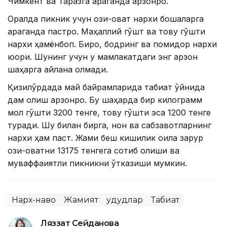
Чимкент ва Таразга қараганда арзонроқ.
Оралда пикник учун озиқ-овқат нархи бошқаларга
қараганда пастроқ. Маҳаллий гўшт ва товуқ гўшти
нархи ҳамёнбоп. Бироқ, бодринг ва помидор нархи
юқори. Шунинг учун у мамлакатдаги энг арзон
шаҳарга айлана олмади.
Қизилўрдада май байрамларида табиат қўйнида
дам олиш арзонроқ. Бу шаҳарда бир килограмм
мол гўшти 3200 тенге, товуқ гўшти эса 1200 тенге
туради. Шу билан бирга, нон ва сабзавотларнинг
нархи ҳам паст. Жами беш кишилик оила зарур
озиқ-овқатни 13175 тенгега сотиб олиши ва
муваффақиятли пикникни ўтказиши мумкин.
Нарх-наво
Жамият
Ҳудудлар
Табиат
Ляззат Сейданова