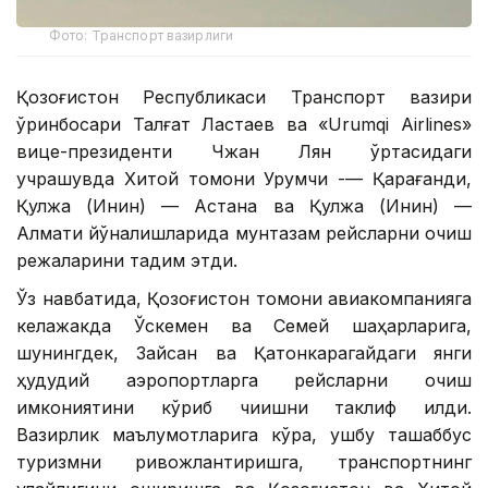
Фото: Транспорт вазирлиги
Қозоғистон Республикаси Транспорт вазири
ўринбосари Талғат Ластаев ва «Urumqi Airlines»
вице-президенти Чжан Лян ўртасидаги
учрашувда Хитой томони Урумчи -— Қарағанди,
Қулжа (Инин) — Астана ва Қулжа (Инин) —
Алмати йўналишларида мунтазам рейсларни очиш
режаларини тақдим этди.
Ўз навбатида, Қозоғистон томони авиакомпанияга
келажакда Ўскемен ва Семей шаҳарларига,
шунингдек, Зайсан ва Қатонкарагайдаги янги
ҳудудий аэропортларга рейсларни очиш
имкониятини кўриб чиқишни таклиф қилди.
Вазирлик маълумотларига кўра, ушбу ташаббус
туризмни ривожлантиришга, транспортнинг