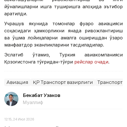
йўналишларни ишга туширишга алоҳида эътибор
қаратилди.
Учрашув якунида томонлар фуқаро авиацияси
соҳасидаги ҳамкорликни янада ривожлантириш
ва қўшма лойиҳаларни амалга оширишдан ўзаро
манфаатдор эканликларини тасдиқладилар.
Эслатиб ўтамиз, Туркия авиакомпанияси
Қозоғистонга тўғридан-тўғри
рейслар очади
.
Авиация
ҚР Транспорт вазирлиги
Транспорт
Бекабат Узаков
Муаллиф
12:15, 24 Июл 2026