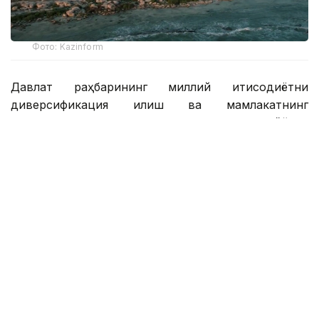
Фото: Kazinform
Давлат раҳбарининг миллий иқтисодиётни
диверсификация қилиш ва мамлакатнинг
транспорт ва логистика салоҳиятини очиш бўйича
топшириқларини амалга ошириш доирасида
Манғистау вилоятида қайта ишлаш сектори ва
инфратузилма салоҳиятини мустаҳкамлаш бўйича
тизимли ишлар олиб борилмоқда.
2026 йилнинг биринчи ярми натижаларига кўра,
ҳудуд асосий соҳаларда барқарор ривожланишни
намойиш этди. Иқтисодий ўсишнинг асосий улуши
қайта ишлаш саноати, қурилиш саноати ва
транспорт-логистика комплекси томонидан
таъминланди.