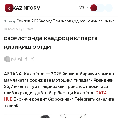
KAZINFORM
ЎЗ
Сайлов-2026
Ақорда
Тайинлов
Ҳодиса
Қонун ва интизо
Тренд:
15:12, 21 Август 2025
Қозоғистонда квадроциклларга
қизиқиш ортди
ASTANA. Kazinform — 2025 йилнинг биринчи ярмида
мамлакатга хориждан мотоцикл типидаги ўриндиқли
25,7 мингта тўрт ғилдиракли транспорт воситаси
олиб кирилди, деб хабар беради Кazinform
DATA
HUB
Биринчи кредит бюросининг Теlegram-каналига
таяниб.