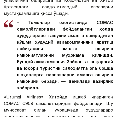
қулайлигини оширишга ва Қозоғистон ва Хитой
ўртасидаги савдо-иқтисодий алоқаларни
мустаҳкамлашга ҳисса қўшади.
– Томонлар Қозоғистонда CОМАC
самолётларидан фойдаланган ҳолда
ҳудудлараро ташувни амалга оширадиган
қўшма ҳудудий авиакомпанияни яратиш
лойиҳасини амалга ошириш
имкониятларини муҳокама қилишди.
Бундай авиакомпания Зайсан, Қатонқарағай
ва юқори туристик салоҳиятга эга бошқа
шаҳарларга парвозларни амалга ошириш
имконини беради, — дейилади вазирлик
хабарида.
«Urumqi Airlines» Хитойда ишлаб чиқарилган
COMAC C909 самолётларидан фойдаланади. Шу
муносабат билан учрашувда ҳудудлараро
авиаташувларни ривожлантириш ва янги