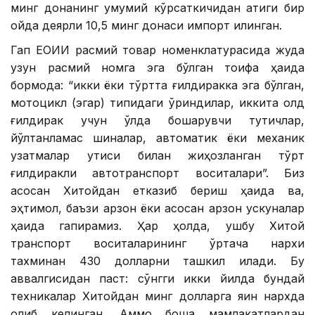
минг донанинг умумий кўрсаткичидан атиги бир
ойда деярли 10,5 минг донаси импорт қилинган.
Гап ЕОИИ расмий товар номенклатурасида жуда
узун расмий номга эга бўлган тоифа ҳақида
бормоқда: “икки ёки тўртта ғилдиракка эга бўлган,
мотоцикл (эгар) типидаги ўриндиқлар, иккита олд
ғилдирак учун қўлда бошқарувчи тутқичлар,
йўлтанламас шиналар, автоматик ёки механик
узатмалар қутиси билан жиҳозланган тўрт
ғилдиракли автотранспорт воситалари”. Биз
асосан Хитойдан етказиб бериш ҳақида ва,
эҳтимол, баъзи арзон ёки асосан арзон ускуналар
ҳақида гапирамиз. Ҳар ҳолда, ушбу Хитой
транспорт воситаларининг ўртача нархи
тахминан 430 долларни ташкил қилади. Бу
аввалгисидан паст: сўнгги икки йилда бундай
техникалар Хитойдан минг долларга яқин нархда
олиб келинган. Аммо бошқа мамлакатлардан