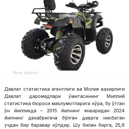
Фото: Kaspi.kz
Давлат статистика агентлиги ва Молия вазирлиги
Давлат даромадлари қўмитасининг Миллий
статистика бюроси маълумотларига кўра, бу ўтган
ўн йилликда – 2015 йилнинг январидан 2024
йилнинг декабригача бўлган даврга нисбатан
учдан бир баравар кўпдир. Шу билан бирга, 25,6