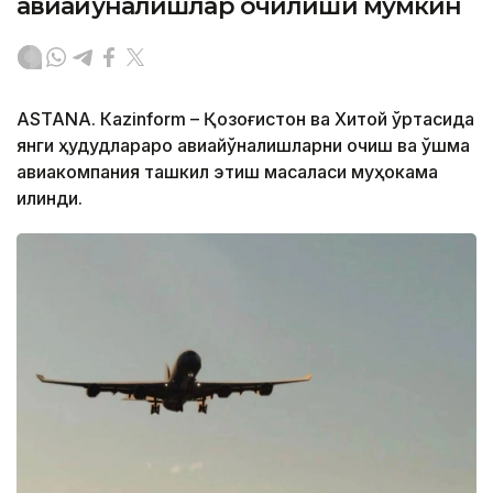
авиайўналишлар очилиши мумкин
ASTANА. Кazinform – Қозоғистон ва Хитой ўртасида
янги ҳудудлараро авиайўналишларни очиш ва қўшма
авиакомпания ташкил этиш масаласи муҳокама
қилинди.