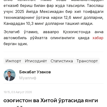
етказиб бериш билан фарқ жуда таъсирли. Таққослаш
учун: 2025 йилда Мексикадан бир хил тоифадаги
техникаларнинг ўртача нархи 12,6 минг долларни,
Канададан 10,3 минг долларни ташкил қилади.
Эслатиб ўтамиз, аввалроқ Қозоғистонда қанча
автомобиль рўйхатга олинганлиги ҳақида
хабар
берган эдик.
Импорт
Иқтисодиёт
Статистика
Транспорт
Бекабат Узаков
Муаллиф
19:15, 03 Август 2026
Қозоғистон ва Хитой ўртасида янги