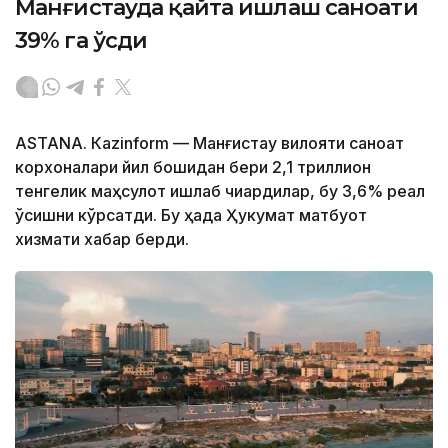
Манғистауда қайта ишлаш саноати
39% га ўсди
ASTANА. Кazinform — Манғистау вилояти саноат
корхоналари йил бошидан бери 2,1 триллион
тенгелик маҳсулот ишлаб чиқардилар, бу 3,6% реал
ўсишни кўрсатди. Бу ҳақда Ҳукумат матбуот
хизмати хабар берди.