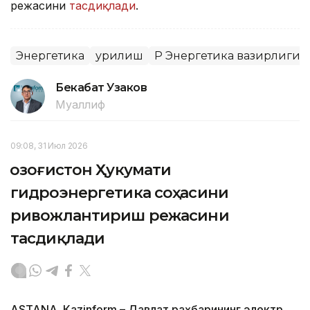
режасини
тасдиқлади
.
Энергетика
Қурилиш
ҚР Энергетика вазирлиги
Бекабат Узаков
Муаллиф
09:08, 31 Июл 2026
Қозоғистон Ҳукумати
гидроэнергетика соҳасини
ривожлантириш режасини
тасдиқлади
ASTANА. Кazinform – Давлат раҳбарининг электр