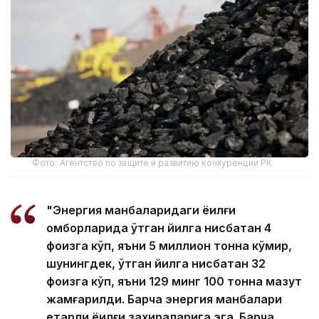
Фото: Агентство по защите и развитию конкуренции РК
"Энергия манбаларидаги ёқилғи
омборларида ўтган йилга нисбатан 4
фоизга кўп, яъни 5 миллион тонна кўмир,
шунингдек, ўтган йилга нисбатан 32
фоизга кўп, яъни 129 минг 100 тонна мазут
жамғарилди. Барча энергия манбалари
етарли ёқилғи захираларига эга. Барча