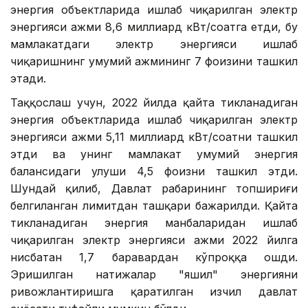
энергия объектларида ишлаб чиқарилган электр
энергияси ҳажми 8,6 миллиард кВт/соатга етди, бу
мамлакатдаги электр энергияси ишлаб
чиқаришнинг умумий ҳажмининг 7 фоизини ташкил
этади.
Таққослаш учун, 2022 йилда қайта тикланадиган
энергия объектларида ишлаб чиқарилган электр
энергияси ҳажми 5,11 миллиард кВт/соатни ташкил
этди ва унинг мамлакат умумий энергия
балансидаги улуши 4,5 фоизни ташкил этди.
Шундай қилиб, Давлат раҳбарининг топшириғи
белгиланган лимитдан ташқари бажарилди. Қайта
тикланадиган энергия манбаларидан ишлаб
чиқарилган электр энергияси ҳажми 2022 йилга
нисбатан 1,7 баравардан кўпроққа ошди.
Эришилган натижалар "яшил" энергияни
ривожлантиришга қаратилган изчил давлат