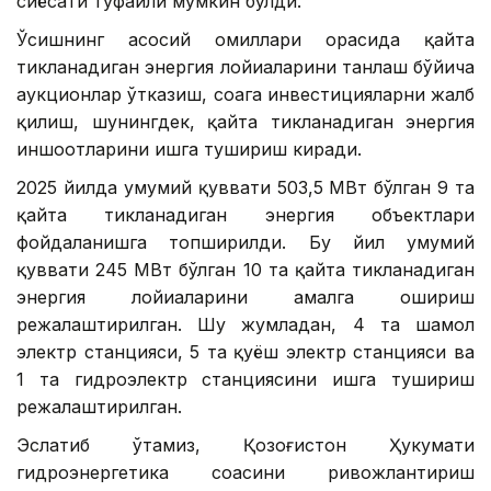
сиёсати туфайли мумкин бўлди.
Ўсишнинг асосий омиллари орасида қайта
тикланадиган энергия лойиҳаларини танлаш бўйича
аукционлар ўтказиш, соҳага инвестицияларни жалб
қилиш, шунингдек, қайта тикланадиган энергия
иншоотларини ишга тушириш киради.
2025 йилда умумий қуввати 503,5 МВт бўлган 9 та
қайта тикланадиган энергия объектлари
фойдаланишга топширилди. Бу йил умумий
қуввати 245 МВт бўлган 10 та қайта тикланадиган
энергия лойиҳаларини амалга ошириш
режалаштирилган. Шу жумладан, 4 та шамол
электр станцияси, 5 та қуёш электр станцияси ва
1 та гидроэлектр станциясини ишга тушириш
режалаштирилган.
Эслатиб ўтамиз, Қозоғистон Ҳукумати
гидроэнергетика соҳасини ривожлантириш