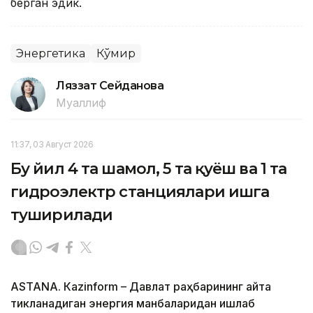
берган эдик.
Энергетика
Кўмир
Ляззат Сейданова
Муаллиф
11:37, 03 Август 2026
Бу йил 4 та шамол, 5 та қуёш ва 1 та
гидроэлектр станциялари ишга
туширилади
ASTANА. Кazinform – Давлат раҳбарининг қайта
тикланадиган энергия манбаларидан ишлаб