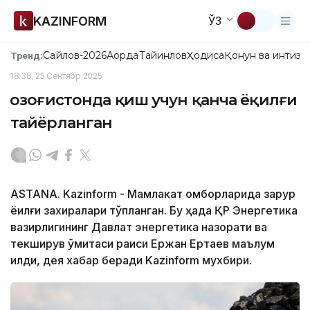
KAZINFORM
ЎЗ
Сайлов-2026
Ақорда
Тайинлов
Ҳодиса
Қонун ва интизо
Тренд:
18:38, 25 Сентябр 2025
Қозоғистонда қиш учун қанча ёқилғи
тайёрланган
ASTANA. Kazinform - Мамлакат омборларида зарур
ёқилғи захиралари тўпланган. Бу ҳақда ҚР Энергетика
вазирлигининг Давлат энергетика назорати ва
текширув қўмитаси раиси Ержан Ертаев маълум
қилди, дея хабар беради Kazinform мухбири.