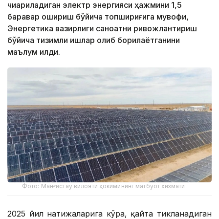
чиқариладиган электр энергияси ҳажмини 1,5
баравар ошириш бўйича топшириғига мувофиқ,
Энергетика вазирлиги саноатни ривожлантириш
бўйича тизимли ишлар олиб борилаётганини
маълум қилди.
Фото: Манғистау вилояти ҳокимининг матбуот хизмати
2025 йил натижаларига кўра, қайта тикланадиган