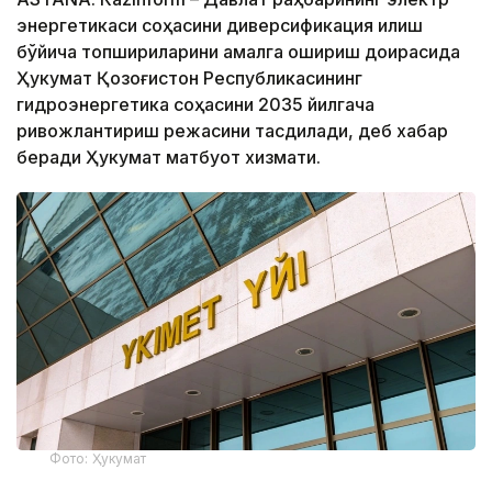
энергетикаси соҳасини диверсификация қилиш
бўйича топшириқларини амалга ошириш доирасида
Ҳукумат Қозоғистон Республикасининг
гидроэнергетика соҳасини 2035 йилгача
ривожлантириш режасини тасдиқлади, деб хабар
беради Ҳукумат матбуот хизмати.
Фото: Ҳукумат