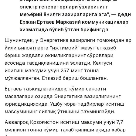
электр генераторлари ўзларининг
меъёрий ёнилғи захираларига эга”, — деди
Ержан Ертаев Марказий коммуникациялар
хизматида бўлиб ўтган брифингда.
Шунингдек, у Энергетика вазирлиги томонидан ҳар
йили вилоятларга “ижтимоий” мазут етказиб
бериш жадвали ҳокимликларнинг сўровлари
асосида тасдиқланишини эслатди. Келгуси
иситиш мавсуми учун 257 минг тонна
мўлжалланган. Етказиб бериш бошланган.
Ертаев таъкидлаганидек, кўмир саноати
масалалари ҳозирда Энергетика вазирлигининг
юрисдикциясида. Ушбу чора-тадбирлар иситиш
мавсумининг силлиқ ўтишини таъминлайди.
Аввалроқ Қозоғистон иситиш мавсуми учун 7,7
миллион тонна кўмир талаб қилиши ҳақида хабар