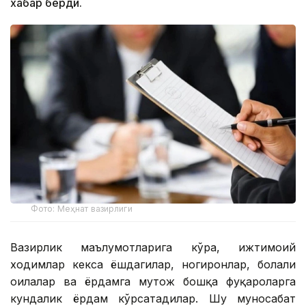
хабар берди.
Фото: Меҳнат вазирлиги
Вазирлик маълумотларига кўра, ижтимоий
ходимлар кекса ёшдагилар, ногиронлар, болали
оилалар ва ёрдамга муҳтож бошқа фуқароларга
кундалик ёрдам кўрсатадилар. Шу муносабат