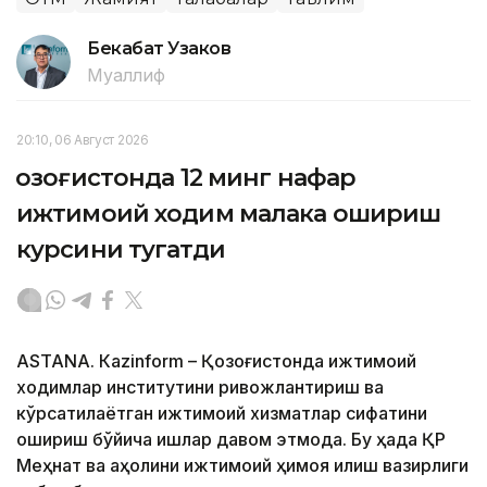
Бекабат Узаков
Муаллиф
20:10, 06 Август 2026
Қозоғистонда 12 минг нафар
ижтимоий ходим малака ошириш
курсини тугатди
ASTANА. Кazinform – Қозоғистонда ижтимоий
ходимлар институтини ривожлантириш ва
кўрсатилаётган ижтимоий хизматлар сифатини
ошириш бўйича ишлар давом этмоқда. Бу ҳақда ҚР
Меҳнат ва аҳолини ижтимоий ҳимоя қилиш вазирлиги