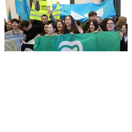
Фото: Алмати ҳокимлиги
Унинг сўзларига кўра, концепцияга киритилган
муҳим йўналишлардан бири — секторал
волонтёрликни ривожлантириш.
– Волонтёрлик 14 та йўналишда амалга
оширилади. Ҳозирда улардан 12 таси учун
методологик воситалар ишлаб чиқилган.