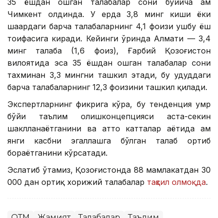
35 ёшдан ошган талабалар сони бўйича ҳам
Чимкент олдинда. У ерда 3,8 минг киши ёки
шаҳардаги барча талабаларнинг 4,1 фоизи ушбу ёш
тоифасига киради. Кейинги ўринда Алмати — 3,4
минг талаба (1,6 фоиз), Ғарбий Қозоғистон
вилоятида эса 35 ёшдан ошган талабалар сони
тахминан 3,3 мингни ташкил этади, бу ҳудуддаги
барча талабаларнинг 12,3 фоизини ташкил қилади.
Экспертларнинг фикрига кўра, бу тенденция умр
бўйи таълим олишконцепцияси аста-секин
шаклланаётганини ва ҳатто катталар ҳаётида ҳам
янги касбни эгаллашга бўлган талаб ортиб
бораётганини кўрсатади.
Эслатиб ўтамиз, Қозоғистонда 88 мамлакатдан 30
000 дан ортиқ хорижий талабалар
таҳсил олмоқда
.
ОТМ
Жамият
Талабалар
Таълим