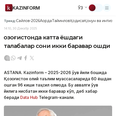
KAZINFORM
ЎЗ
Сайлов-2026
Ақорда
Тайинлов
Ҳодиса
Қонун ва интизо
Тренд:
14:10, 30 Декабр 2025
Қозоғистонда катта ёшдаги
талабалар сони икки баравар ошди
ASTANА. Каzinform – 2025-2026 ўқув йили бошида
Қозоғистон олий таълим муассасаларида 60 ёшдан
ошган 96 киши таҳсил олмоқда. Бу аввалги ўқув
йилига нисбатан икки баравар кўп, деб хабар
беради
Data Hub
Теlegram-канали.