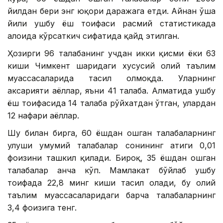
йилдан бери энг юқори даражага етди. Айнан ўша
йили ушбу ёш тоифаси расмий статистикада
алоҳида кўрсаткич сифатида қайд этилган.
Ҳозирги 96 талабанинг учдан икки қисми ёки 63
киши Чимкент шаҳридаги хусусий олий таълим
муассасаларида таҳсил олмоқда. Уларнинг
аксарияти аёллар, яъни 41 талаба. Алматида ушбу
ёш тоифасида 14 талаба рўйхатдан ўтган, улардан
12 нафари аёллар.
Шу билан бирга, 60 ёшдан ошган талабаларнинг
улуши умумий талабалар сонининг атиги 0,01
фоизини ташкил қилади. Бироқ, 35 ёшдан ошган
талабалар анча кўп. Мамлакат бўйлаб ушбу
тоифада 22,8 минг киши таҳсил олади, бу олий
таълим муассасаларидаги барча талабаларнинг
3,4 фоизига тенг.