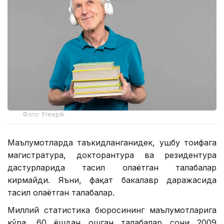
Фото: Freepik
Маълумотларда таъкидланганидек, ушбу тоифага
магистратура, докторантура ва резидентура
дастурларида таҳсил олаётган талабалар
кирмайди. Яъни, фақат бакалавр даражасида
таҳсил олаётган талабалар.
Миллий статистика бюросининг маълумотларига
кўра, 60 ёшдан ошган талабалар сони 2009