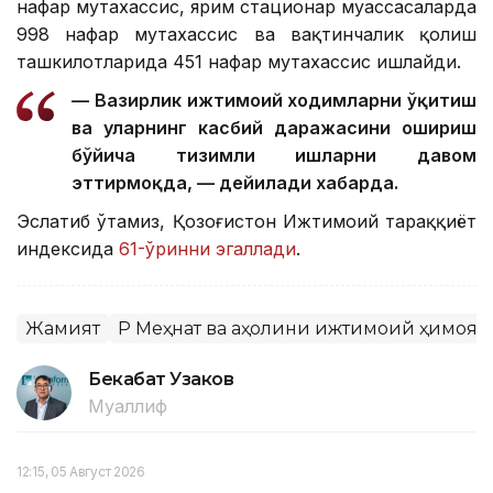
нафар мутахассис, ярим стационар муассасаларда
998 нафар мутахассис ва вақтинчалик қолиш
ташкилотларида 451 нафар мутахассис ишлайди.
— Вазирлик ижтимоий ходимларни ўқитиш
ва уларнинг касбий даражасини ошириш
бўйича тизимли ишларни давом
эттирмоқда, — дейилади хабарда.
Эслатиб ўтамиз, Қозоғистон Ижтимоий тараққиёт
индексида
61-ўринни эгаллади
.
Жамият
ҚР Меҳнат ва аҳолини ижтимоий ҳимоя
Бекабат Узаков
Муаллиф
12:15, 05 Август 2026