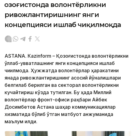
Қозоғистонда волонтёрликни
ривожлантиришнинг янги
концепцияси ишлаб чиқилмоқда
ASTANА. Кazinform – Қозоғистонда волонтёрликни
қўллаб-қувватлашнинг янги концепцияси ишлаб
чиқилмоқда. Ҳужжатда волонтёрлар ҳаракатини
янада ривожлантиришнинг асосий йўналишлари
белгилаб берилган ва секторал волонтёрликни
кучайтириш кўзда тутилган. Бу ҳақда Миллий
волонтёрлар фронт-офиси раҳбари Айбек
Досимбетов Астана шаҳар коммуникациялар
хизматида бўлиб ўтган матбуот анжуманида
маълум қилди.