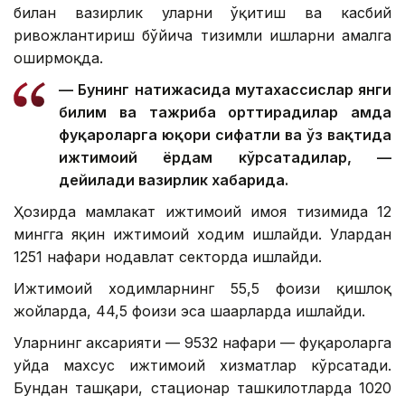
билан вазирлик уларни ўқитиш ва касбий
ривожлантириш бўйича тизимли ишларни амалга
оширмоқда.
— Бунинг натижасида мутахассислар янги
билим ва тажриба орттирадилар ҳамда
фуқароларга юқори сифатли ва ўз вақтида
ижтимоий ёрдам кўрсатадилар, —
дейилади вазирлик хабарида.
Ҳозирда мамлакат ижтимоий ҳимоя тизимида 12
мингга яқин ижтимоий ходим ишлайди. Улардан
1251 нафари нодавлат секторда ишлайди.
Ижтимоий ходимларнинг 55,5 фоизи қишлоқ
жойларда, 44,5 фоизи эса шаҳарларда ишлайди.
Уларнинг аксарияти — 9532 нафари — фуқароларга
уйда махсус ижтимоий хизматлар кўрсатади.
Бундан ташқари, стационар ташкилотларда 1020