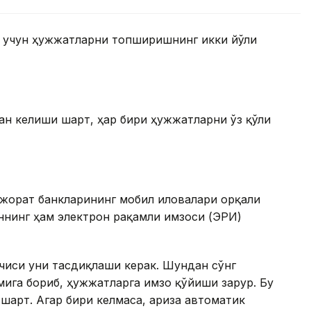
ш учун ҳужжатларни топширишнинг икки йўли
сан келиши шарт, ҳар бири ҳужжатларни ўз қўли
ижорат банкларининг мобил иловалари орқали
ннинг ҳам электрон рақамли имзоси (ЭРИ)
чиси уни тасдиқлаши керак. Шундан сўнг
мига бориб, ҳужжатларга имзо қўйиши зарур. Бу
шарт. Агар бири келмаса, ариза автоматик