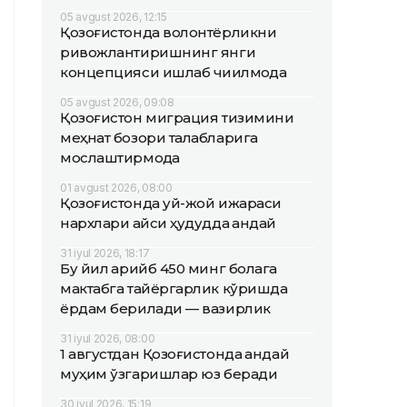
05 avgust 2026, 12:15
Қозоғистонда волонтёрликни
ривожлантиришнинг янги
концепцияси ишлаб чиқилмоқда
05 avgust 2026, 09:08
Қозоғистон миграция тизимини
меҳнат бозори талабларига
мослаштирмоқда
01 avgust 2026, 08:00
Қозоғистонда уй-жой ижараси
нархлари қайси ҳудудда қандай
31 iyul 2026, 18:17
Бу йил қарийб 450 минг болага
мактабга тайёргарлик кўришда
ёрдам берилади — вазирлик
31 iyul 2026, 08:00
1 августдан Қозоғистонда қандай
муҳим ўзгаришлар юз беради
30 iyul 2026, 15:19