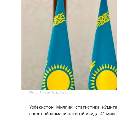
Фото: Алихан Асқар/Kazinform
Ўзбекистон Миллий статистика қўмита
савдо айланмаси олти ой ичида 41 милл