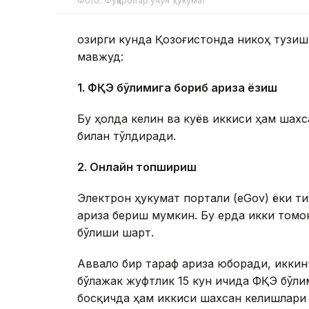
Фото: Фуқаролар учун ҳукумат
Ҳозирги кунда Қозоғистонда никоҳ тузи
мавжуд:
1. ФҲҚЭ бўлимига бориб ариза ёзиш
Бу ҳолда келин ва куёв иккиси ҳам шах
билан тўлдиради.
2. Онлайн топшириш
Электрон ҳукумат портали (eGov) ёки т
ариза бериш мумкин. Бу ерда икки томо
бўлиши шарт.
Аввало бир тараф ариза юборади, иккин
бўлажак жуфтлик 15 кун ичида ФҲҚЭ бўли
босқичда ҳам иккиси шахсан келишлари 