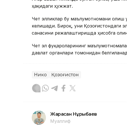
ҳақидаги ҳужжат.
Чет элликлар бу маълумотномани олиш у
келишади. Бироқ, уни Қозоғистондаги э
санасини режалаштиришда ҳисобга олин
Чет эл фуқароларининг маълумотномала
давлат органлари томонидан белгиланад
Никоҳ
Қозоғистон
Жарасқан Нұрыбаев
Муаллиф