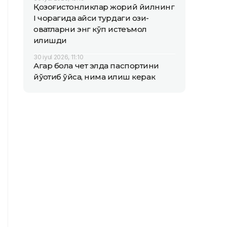
Қозоғистонликлар жорий йилнинг
I чорагида қайси турдаги озиқ-
овқатларни энг кўп истеъмол
қилишди
30 iyul 2026, 11:10
Агар бола чет элда паспортини
йўқотиб қўйса, нима қилиш керак