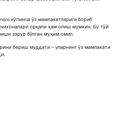
чун кўпинча ўз мамлакатларига бориб
лчихоналари орқали ҳам олиш мумкин. Бу тўй
иши зарур бўлган муҳим омил.
рини бериш муддати – уларнинг ўз мамлакати
и.