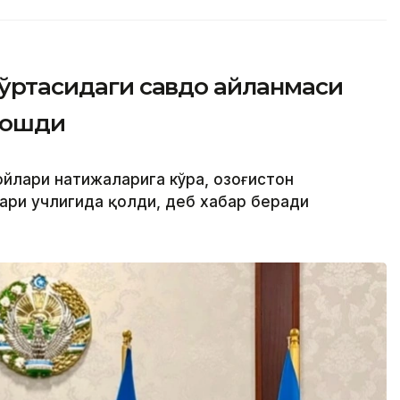
н ўртасидаги савдо айланмаси
 ошди
йлари натижаларига кўра, Қозоғистон
ари учлигида қолди, деб хабар беради