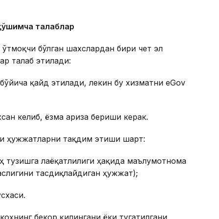
 қўшимча талаблар
 ўтмоқчи бўлган шахслардан бири чет эл
ар талаб этилади:
бўйича қайд этилади, лекин бу хизматни eGov
хсан келиб, ёзма ариза бериши керак.
ги ҳужжатларни тақдим этиши шарт:
ҳ тузишга лаёқатлилиги ҳақида маълумотнома
аслигини тасдиқлайдиган ҳужжат);
схаси.
икоҳнинг бекор қилингани ёки тугатилгани