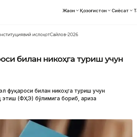
Жаҳон
Қозоғистон
Сиёсат
Т
нституциявий ислоҳот
Сайлов-2026
роси билан никоҳга туриш учун
 эл фуқароси билан никоҳга туриш учун
этиш (ФҲҚЭ) бўлимига бориб, ариза