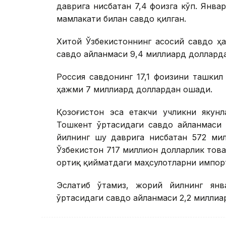
даврига нисбатан 7,4 фоизга кўп. Янв
мамлакати билан савдо қилган.
Хитой Ўзбекистоннинг асосий савдо ҳ
савдо айланмаси 9,4 миллиард доллард
Россия савдонинг 17,1 фоизини ташкил
ҳажми 7 миллиард доллардан ошади.
Қозоғистон эса етакчи учликни якунл
Тошкент ўртасидаги савдо айланмаси 
йилнинг шу даврига нисбатан 572 мил
Ўзбекистон 717 миллион долларлик тов
ортиқ қийматдаги маҳсулотларни импор
Эслатиб ўтамиз, жорий йилнинг янв
ўртасидаги савдо айланмаси 2,2 милли