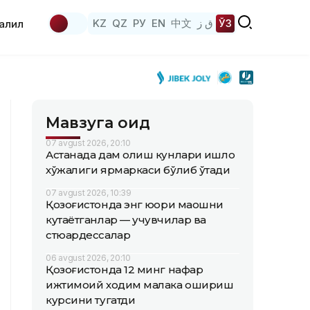
KZ
QZ
РУ
EN
中文
ق ز
ЎЗ
аҳлил
Мавзуга оид
07 avgust 2026, 20:10
Астанада дам олиш кунлари қишлоқ
хўжалиги ярмаркаси бўлиб ўтади
07 avgust 2026, 10:39
Қозоғистонда энг юқори маошни
кутаётганлар — учувчилар ва
стюардессалар
06 avgust 2026, 20:10
Қозоғистонда 12 минг нафар
ижтимоий ходим малака ошириш
курсини тугатди