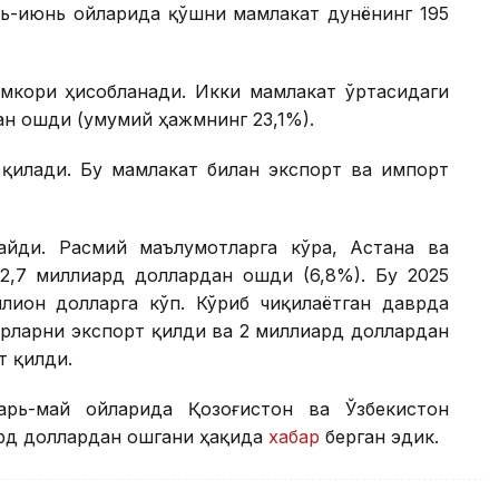
арь-июнь ойларида қўшни мамлакат дунёнинг 195
амкори ҳисобланади. Икки мамлакат ўртасидаги
ан ошди (умумий ҳажмнинг 23,1%).
 қилади. Бу мамлакат билан экспорт ва импорт
айди. Расмий маълумотларга кўра, Астана ва
2,7 миллиард доллардан ошди (6,8%). Бу 2025
лион долларга кўп. Кўриб чиқилаётган даврда
арларни экспорт қилди ва 2 миллиард доллардан
т қилди.
арь-май ойларида Қозоғистон ва Ўзбекистон
ард доллардан ошгани ҳақида
хабар
берган эдик.