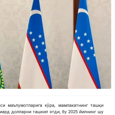
си маълумотларига кўра, мамлакатнинг ташқи
иард долларни ташкил этди, бу 2025 йилнинг шу