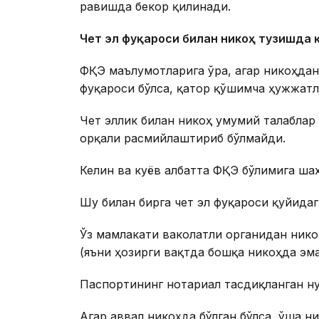
равишда бекор қилинади.
Чет эл фуқароси билан никоҳ тузишда
ФҲҚЭ маълумотларига ўра, агар никоҳдан
фуқароси бўлса, қатор қўшимча ҳужжатл
Чет эллик билан никоҳ умумий талаблар 
орқали расмийлаштириб бўлмайди.
Келин ва куёв албатта ФҲҚЭ бўлимига ша
Шу билан бирга чет эл фуқароси қуйида
Ўз мамлакати ваколатли органидан нико
(яъни ҳозирги вақтда бошқа никоҳда эм
Паспортининг нотариал тасдиқланган ну
Агар аввал никоҳда бўлган бўлса, ўша н