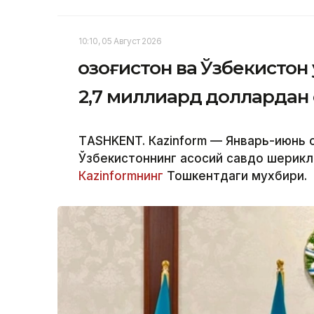
10:10, 05 Август 2026
Қозоғистон ва Ўзбекисто
2,7 миллиард доллардан
ТASHKENT. Кazinform — Январь-июнь о
Ўзбекистоннинг асосий савдо шерикл
Кazinformнинг
Тошкентдаги мухбири.