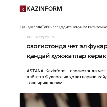
KAZINFORM
Ақорда
Тайинлов
Ҳодиса
Қонун ва интизом
Ко
Тренд:
18:31, 25 Август 2025
Қозоғистонда чет эл фуқа
қандай ҳужжатлар керак
ASTANA. Kazinform – Қозоғистонда чет
албатта Фуқаролик ҳолатларини қайд 
топшириш лозим.