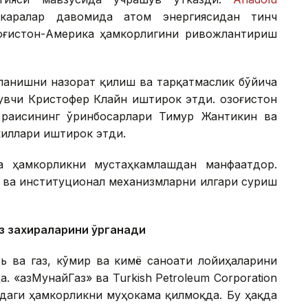
окаралар давомида атом энергиясидан тинч
оғистон-Америка ҳамкорлигини ривожлантириш
ланишни назорат қилиш ва тарқатмаслик бўйича
вчи Кристофер Клайн иштирок этди. Қозоғистон
 раисининг ўринбосарлари Тимур Жантикин ва
иллари иштирок этди.
а ҳамкорликни мустаҳкамлашдан манфаатдор.
 ва институционал механизмларни илгари суриш
аз захираларини ўрганади
ть ва газ, кўмир ва кимё саноати лойиҳаларини
«ҚазМунайГаз» ва Turkish Petroleum Corporation
идаги ҳамкорликни муҳокама қилмоқда. Бу ҳақда