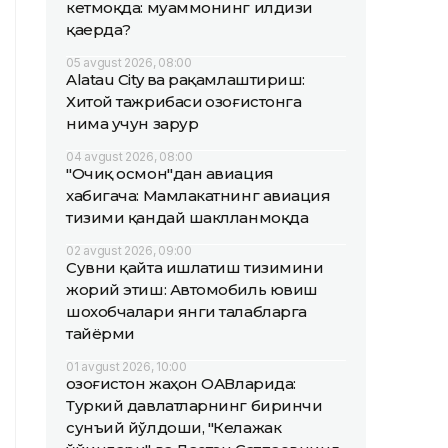
кетмоқда: муаммонинг илдизи
қаерда?
05 avgust 2026, 08:00
Alatau City ва рақамлаштириш:
Хитой тажрибаси Қозоғистонга
нима учун зарур
04 avgust 2026, 08:00
"Очиқ осмон"дан авиация
хабигача: Мамлакатнинг авиация
тизими қандай шаклланмоқда
02 avgust 2026, 09:00
Сувни қайта ишлатиш тизимини
жорий этиш: Автомобиль ювиш
шохобчалари янги талабларга
тайёрми
01 avgust 2026, 10:00
Қозоғистон жаҳон ОАВларида:
Туркий давлатларнинг биринчи
сунъий йўлдоши, "Келажак