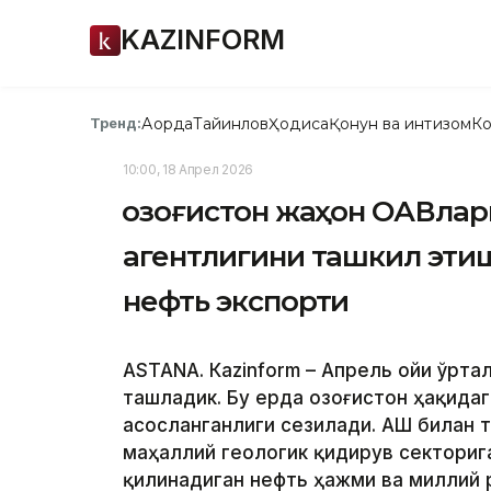
KAZINFORM
Ақорда
Тайинлов
Ҳодиса
Қонун ва интизом
Ко
Тренд:
10:00, 18 Апрел 2026
Қозоғистон жаҳон ОАВла
агентлигини ташкил этиш
нефть экспорти
ASTANА. Кazinform – Апрель ойи ўрта
ташладик. Бу ерда Қозоғистон ҳақида
асосланганлиги сезилади. АҚШ билан 
маҳаллий геологик қидирув секториг
қилинадиган нефть ҳажми ва миллий 