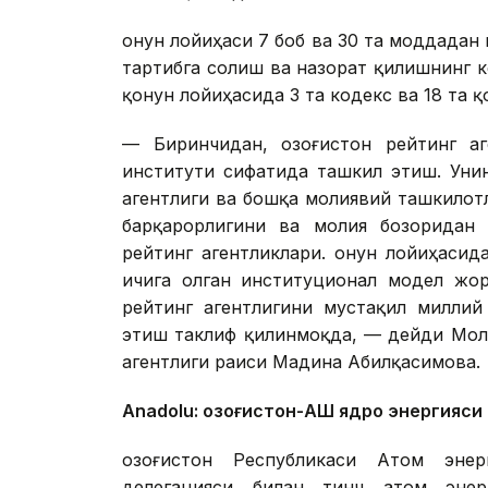
Қонун лойиҳаси 7 боб ва 30 та моддадан
тартибга солиш ва назорат қилишнинг 
қонун лойиҳасида 3 та кодекс ва 18 та 
— Биринчидан, Қозоғистон рейтинг а
институти сифатида ташкил этиш. Уни
агентлиги ва бошқа молиявий ташкилот
барқарорлигини ва молия бозоридан 
рейтинг агентликлари. Қонун лойиҳасид
ичига олган институционал модел жор
рейтинг агентлигини мустақил миллий
этиш таклиф қилинмоқда, — дейди Мол
агентлиги раиси Мадина Абилқасимова.
Аnadolu: Қозоғистон-АҚШ ядро энергияс
Қозоғистон Республикаси Атом эне
делегацияси билан тинч атом эне