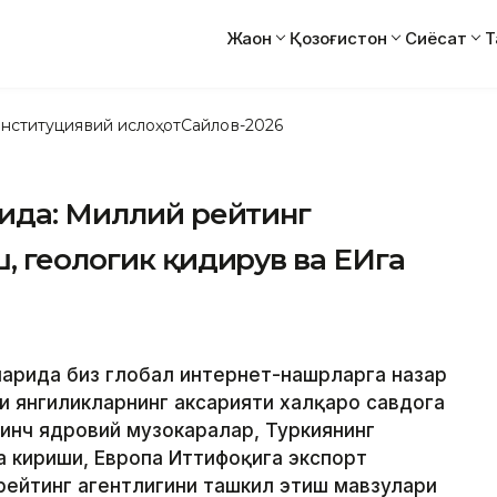
Жаҳон
Қозоғистон
Сиёсат
Т
нституциявий ислоҳот
Сайлов-2026
рида: Миллий рейтинг
, геологик қидирув ва ЕИга
ларида биз глобал интернет-нашрларга назар
ги янгиликларнинг аксарияти халқаро савдога
тинч ядровий музокаралар, Туркиянинг
а кириши, Европа Иттифоқига экспорт
рейтинг агентлигини ташкил этиш мавзулари