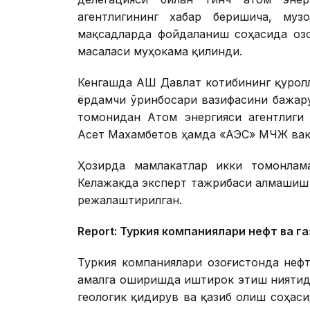
агентлигининг хабар беришича, муз
мақсадларда фойдаланиш соҳасида Қоз
масаласи муҳокама қилинди.
Кенгашда АҚШ Давлат котибининг қурол
ёрдамчи ўринбосари вазифасини бажару
томонидан Атом энергияси агентлиги
Асет Махамбетов ҳамда «ҚАЭС» МЧЖ вак
Ҳозирда мамлакатлар икки томонлам
Келажакда эксперт тажрибаси алмашиш
режалаштирилган.
Report: Туркия компаниялари нефт ва г
Туркия компаниялари Қозоғистонда неф
амалга оширишда иштирок этиш ниятида. 
геологик қидирув ва қазиб олиш соҳас