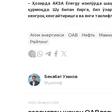
– Ҳозирда AKSA Energy Қизилўрда шаҳ
қурмоқда. Шу билан бирга, биз ўза
кенгроқ кенгайтиришга ва янги таклиф
Атом энергияси
ОАВ
Нефть
Мажи
Рейтинг
Бекабат Узаков
Муаллиф
10:00, 08 Август 2026