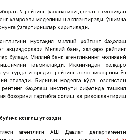
 иборат. У рейтинг фаолиятини давлат томонидан
кенг қамровли моделини шакллантиради. Қўшимча
қонунга ўзгартиришлар киритилади.
гентлигини мустақил миллий рейтинг баҳолаш
нг акциядорлари Миллий банк, халқаро рейтинг
лар бўлади. Миллий банк агентликнинг молиявий
ишончини таъминлайди. Иккинчидан, халқаро
а уч турдаги кредит рейтинг агентликларини ўз
ий этилади. Биринчи моделга кўра, Қозоғистон
 рейтинг баҳолаш институти сифатида ташкил
ия бозорини тартибга солиш ва ривожлантириш
и бўйича кенгаш ўтказди
ргияси агентлиги АҚШ Давлат департаменти
ргияси мавзусида учрашув ўтказди.
Аnadolu