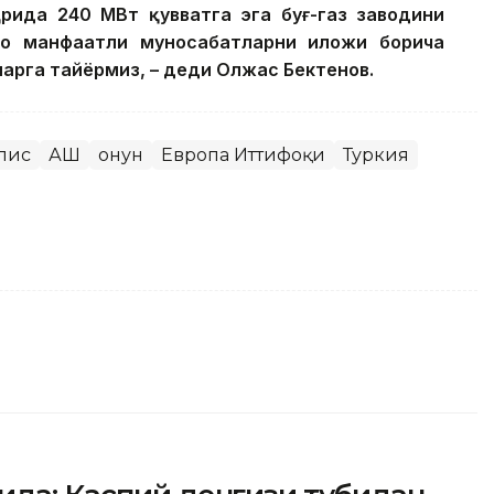
рида 240 МВт қувватга эга буғ-газ заводини
ро манфаатли муносабатларни иложи борича
ларга тайёрмиз, – деди Олжас Бектенов.
лис
АҚШ
Қонун
Европа Иттифоқи
Туркия