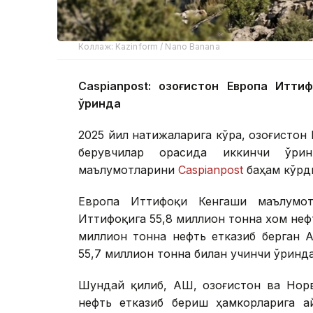
Коллаж: Kazinform / Nano Banana
Caspianpost: Қозоғистон Европа Итт
ўринда
2025 йил натижаларига кўра, Қозоғистон
берувчилар орасида иккинчи ўри
маълумотларини
Caspianpost
баҳам кўрд
Европа Иттифоқи Кенгаши маълумотл
Иттифоқига 55,8 миллион тонна хом нефт
миллион тонна нефть етказиб берган 
55,7 миллион тонна билан учинчи ўринда,
Шундай қилиб, АҚШ, Қозоғистон ва Но
нефть етказиб бериш ҳамкорларига ай