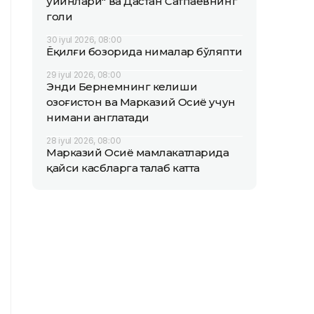
ўйинлари" ва Дастан Сатпаевнинг
голи
30 iyul 2026, 08:00
Ёқилғи бозорида нималар бўляпти
29 iyul 2026, 08:00
Энди Бернемнинг келиши
Қозоғистон ва Марказий Осиё учун
нимани англатади
28 iyul 2026, 08:00
Марказий Осиё мамлакатларида
қайси касбларга талаб катта