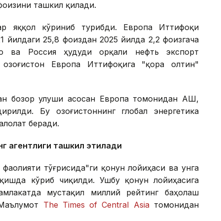
фоизини ташкил қилади.
ар яққол кўриниб турибди. Европа Иттифоқи
 йилдаги 25,8 фоиздан 2025 йилда 2,2 фоизгача
ро ва Россия ҳудуди орқали нефть экспорт
 Қозоғистон Европа Иттифоқига "қора олтин"
ган бозор улуши асосан Европа томонидан АҚШ,
дирилди. Бу Қозоғистоннинг глобал энергетика
алолат беради.
инг агентлиги ташкил этилади
фаолияти тўғрисида"ги қонун лойиҳаси ва унга
қишда кўриб чиқилди. Ушбу қонун лойиҳасига
мамлакатда мустақил миллий рейтинг баҳолаш
 Маълумот
The Times of Central Asia
томонидан