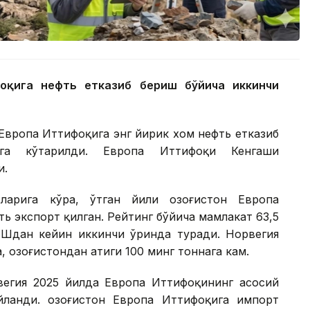
ифоқига нефть етказиб бериш бўйича иккинчи
 Европа Иттифоқига энг йирик хом нефть етказиб
нга кўтарилди. Европа Иттифоқи Кенгаши
и.
арига кўра, ўтган йили Қозоғистон Европа
ь экспорт қилган. Рейтинг бўйича мамлакат 63,5
АҚШдан кейин иккинчи ўринда туради. Норвегия
 Қозоғистондан атиги 100 минг тоннага кам.
рвегия 2025 йилда Европа Иттифоқининг асосий
ланди. Қозоғистон Европа Иттифоқига импорт