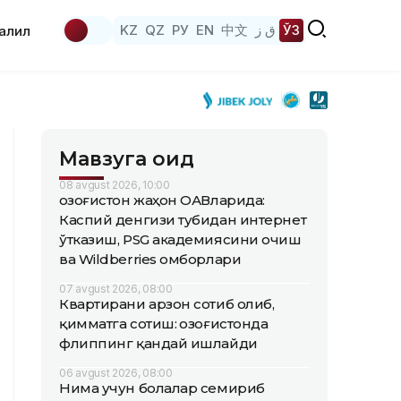
KZ
QZ
РУ
EN
中文
ق ز
ЎЗ
аҳлил
Мавзуга оид
08 avgust 2026, 10:00
Қозоғистон жаҳон ОАВларида:
Каспий денгизи тубидан интернет
ўтказиш, PSG академиясини очиш
ва Wildberries омборлари
07 avgust 2026, 08:00
Квартирани арзон сотиб олиб,
қимматга сотиш: Қозоғистонда
флиппинг қандай ишлайди
06 avgust 2026, 08:00
Нима учун болалар семириб