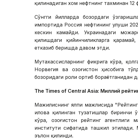
қилинадиган хом нефтнинг тахминан 12 
Сўнгги йилларда бозордаги ўзгаришл
импортида Россия нефтининг улуши 2021
кескин камайди. Украинадаги можа
қилишдаги қийинчиликларга қарамай,
етказиб беришда давом этди.
Мутахассисларнинг фикрига кўра, қол
Норвегия ва Қозоғистон ҳисобига тўл
бозоридаги роли ортиб бораётганидан д
The Times of Central Asia: Миллий рейт
Мажилиснинг ялпи мажлисида "Рейтинг 
илова қилинган тузатишлар биринчи ў
кўра, Қозоғистон рейтинг агентлиги 
институти сифатида ташкил этилади.
эълон қилинди.