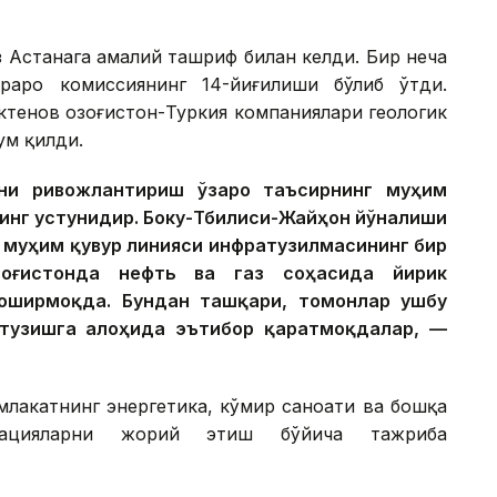
 Астанага амалий ташриф билан келди. Бир неча
раро комиссиянинг 14-йиғилиши бўлиб ўтди.
тенов Қозоғистон-Туркия компаниялари геологик
ум қилди.
кни ривожлантириш ўзаро таъсирнинг муҳим
инг устунидир. Боку-Тбилиси-Жайҳон йўналиши
н муҳим қувур линияси инфратузилмасининг бир
озоғистонда нефть ва газ соҳасида йирик
оширмоқда. Бундан ташқари, томонлар ушбу
тузишга алоҳида эътибор қаратмоқдалар, —
млакатнинг энергетика, кўмир саноати ва бошқа
овацияларни жорий этиш бўйича тажриба