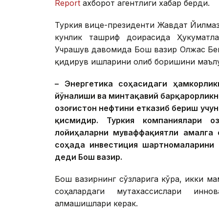
Report
ахборот агентлиги хабар берди.
Туркия вице-президенти Жавдат Йилмаз
кунлик ташриф доирасида Ҳукуматла
Учрашув давомида Бош вазир Олжас Бек
қидирув ишларини олиб боришини маъл
– Энергетика соҳасидаги ҳамкорли
йўналиши ва минтақавий барқарорликн
Қозоғистон нефтини етказиб бериш учу
қисмидир. Туркия компаниялари Қ
лойиҳаларни муваффақиятли амалга 
соҳада инвестиция шартномаларини 
деди Бош вазир.
Бош вазирнинг сўзларига кўра, икки ма
соҳалардаги мутахассислари инн
алмашишлари керак.