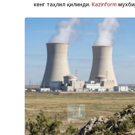
кенг таҳлил қилинди.
Кazinform
мухбир