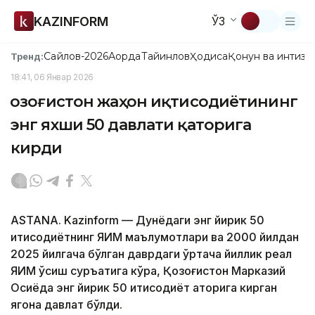
KAZINFORM
ЎЗ
Сайлов-2026
Ақорда
Тайинлов
Ҳодиса
Қонун ва интизо
Тренд:
18:41, 06 Январ 2026
Қозоғистон жаҳон иқтисодиётининг
энг яхши 50 давлати қаторига
кирди
ASTANA. Kazinform — Дунёдаги энг йирик 50
иқтисодиётнинг ЯИМ маълумотлари ва 2000 йилдан
2025 йилгача бўлган даврдаги ўртача йиллик реал
ЯИМ ўсиш суръатига кўра, Қозоғистон Марказий
Осиёда энг йирик 50 иқтисодиёт қаторига кирган
ягона давлат бўлди.