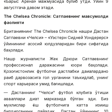
«Барыс Арена» мажмуасида бўлиб ўтди. Ўйин 9
августгача давом этади.
The Chelsea Chronicle: Сатпаевнинг мавсумолди
фаолияти
Британиянинг The Chelsea Chronicle нашри Дастан
Сатпаевни «Челси» – «Уэстерн Сидней Уондерерс»
ўйинининг асосий юлдузларидан бири сифатида
баҳолади.
Нашр журналисти Жек Дрюри Сатпаевнинг
профессионал даражасини юқори баҳолади.
Қозоғистонлик футболчи дастлабки дақиқаларданоқ
рақиб дарвозасига гол урганини таъкидлаб, унинг
спорт карьераси умид бағишлади.
— Дастаннинг "Челси" футбол клубига ўтиши
авваллари диққат марказида бўлган эди. Биз
мухлислар ёш футболчига катта қизиқиш
билдирганини пайқадик. Дастан ўйиннинг 10