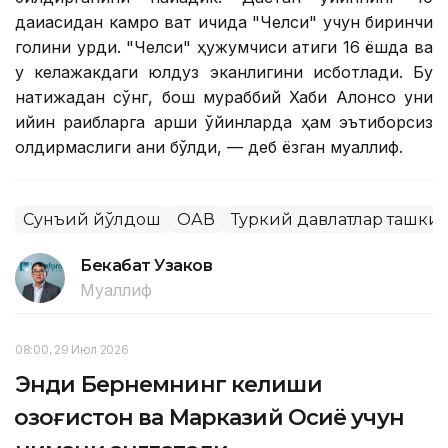
дақиқасидан камроқ вақт ичида "Челси" учун биринчи
голини урди. "Челси" ҳужумчиси атиги 16 ёшда ва
у келажакдаги юлдуз эканлигини исботлади. Бу
натижадан сўнг, бош мураббий Хаби Алонсо уни
қийин рақибларга қарши ўйинларда ҳам эътиборсиз
қолдирмаслиги аниқ бўлди, — деб ёзган муаллиф.
Сунъий йўлдош
ОАВ
Туркий давлатлар ташки
Бекабат Узаков
Муаллиф
08:00, 29 Июл 2026
Энди Бернемнинг келиши
Қозоғистон ва Марказий Осиё учун