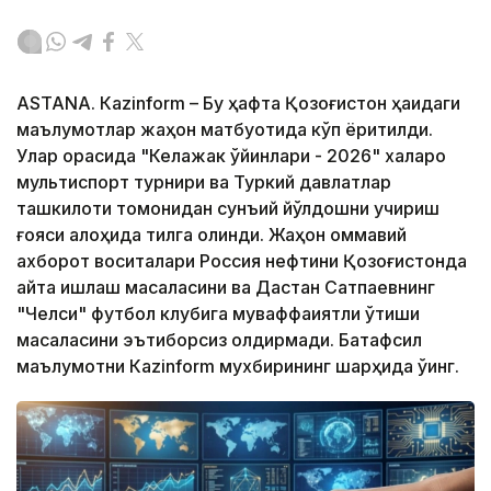
ASTANА. Кazinform – Бу ҳафта Қозоғистон ҳақидаги
маълумотлар жаҳон матбуотида кўп ёритилди.
Улар орасида "Келажак ўйинлари - 2026" халқаро
мультиспорт турнири ва Туркий давлатлар
ташкилоти томонидан сунъий йўлдошни учириш
ғояси алоҳида тилга олинди. Жаҳон оммавий
ахборот воситалари Россия нефтини Қозоғистонда
қайта ишлаш масаласини ва Дастан Сатпаевнинг
"Челси" футбол клубига муваффақиятли ўтиши
масаласини эътиборсиз қолдирмади. Батафсил
маълумотни Кazinform мухбирининг шарҳида ўқинг.