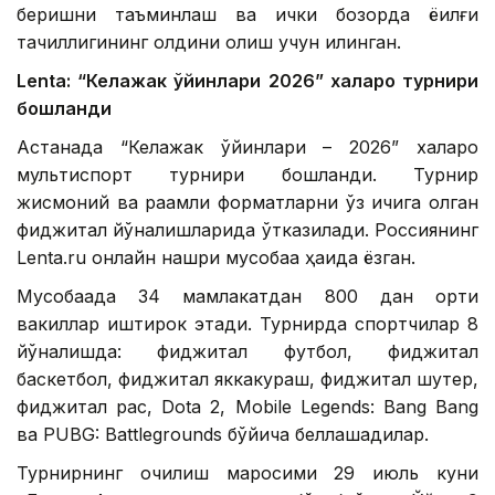
беришни таъминлаш ва ички бозорда ёқилғи
тақчиллигининг олдини олиш учун қилинган.
Lentа: “Келажак ўйинлари 2026” халқаро турнири
бошланди
Астанада “Келажак ўйинлари – 2026” халқаро
мультиспорт турнири бошланди. Турнир
жисмоний ва рақамли форматларни ўз ичига олган
фиджитал йўналишларида ўтказилади. Россиянинг
Lenta.ru онлайн нашри мусобақа ҳақида ёзган.
Мусобақада 34 мамлакатдан 800 дан ортиқ
вакиллар иштирок этади. Турнирда спортчилар 8
йўналишда: фиджитал футбол, ​​фиджитал
баскетбол, ​​фиджитал яккакураш, фиджитал шутер,
фиджитал рақс, Dota 2, Mobile Legends: Bang Bang
ва PUBG: Battlegrounds бўйича беллашадилар.
Турнирнинг очилиш маросими 29 июль куни