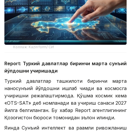
Коллаж: Kazinform/ СИ
Report: Туркий давлатлар биринчи марта сунъий
йўлдошни учиришади
Туркий давлатлар ташкилоти биринчи марта
наносунъий йўлдошни ишлаб чиқади ва космосга
учиришни режалаштирмоқда. Қўшма космик кема
«OTS-SAT» деб номланади ва учириш санаси 2027
йилга белгиланган. Бу хабар Report агентлигининг
Қозоғистон бюроси томонидан эълон қилинди.
Яқинда Сунъий интеллект ва рақамли ривожланиш