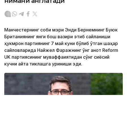
нимани англатади
Манчестернинг собиқ мэри Энди Бернемнинг Буюк
Британиянинг янги бош вазири этиб сайланиши
ҳукмрон партиянинг 7 май куни бўлиб ўтган шаҳар
сайловларида Найжел Фаражнинг ўнг қанот Reform
UK партиясининг муваффақиятидан сўнг сиёсий
кучни қайта тиклашга уриниши эди.