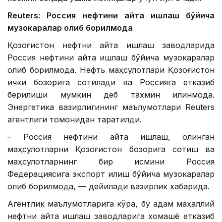
Reuters: Россия нефтини қайта ишлаш бўйича
музокаралар олиб борилмоқда
Қозоғистон нефтни қайта ишлаш заводларида
Россия нефтини қайта ишлаш бўйича музокаралар
олиб борилмоқда. Нефть маҳсулотлари Қозоғистон
ички бозорига сотилади ва Россияга етказиб
берилиши мумкин деб тахмин қилинмоқда.
Энергетика вазирлигининг маълумотлари Reuters
агентлиги томонидан тарқатилди.
– Россия нефтини қайта ишлаш, олинган
маҳсулотларни Қозоғистон бозорига сотиш ва
маҳсулотларнинг бир қисмини Россия
Федерациясига экспорт қилиш бўйича музокаралар
олиб борилмоқда, — дейилади вазирлик хабарида.
Агентлик маълумотларига кўра, бу қадам маҳаллий
нефтни қайта ишлаш заводларига хомашё етказиб