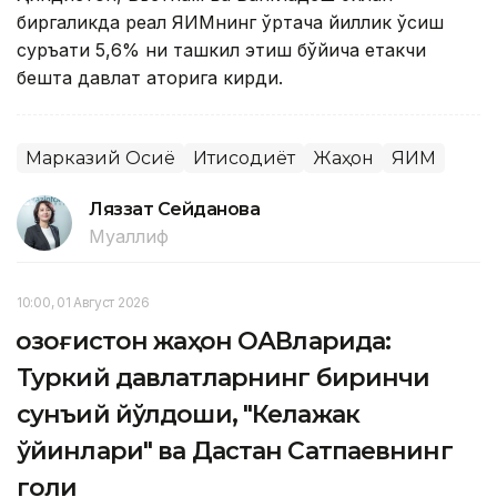
биргаликда реал ЯИМнинг ўртача йиллик ўсиш
суръати 5,6% ни ташкил этиш бўйича етакчи
бешта давлат қаторига кирди.
Марказий Осиё
Иқтисодиёт
Жаҳон
ЯИМ
Ляззат Сейданова
Муаллиф
10:00, 01 Август 2026
Қозоғистон жаҳон ОАВларида:
Туркий давлатларнинг биринчи
сунъий йўлдоши, "Келажак
ўйинлари" ва Дастан Сатпаевнинг
голи