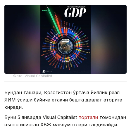
Фото: Visual Capitalist
Бундан ташқари, Қозоғистон ўртача йиллик реал
ЯИМ ўсиши бўйича етакчи бешта давлат қаторига
киради.
Буни 5 январда Visual Capitalist
портали
томонидан
эълон қилинган ХВЖ маълумотлари тасдиқлайди.