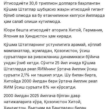
Иқтисодиёти 30,6 триллион долларга баҳоланган
Қўшма Штатлар шубҳасиз жаҳон иқтисодий гигант
бўлиб қолмоқда ва бу етакчиликни келгуси йилларда
ҳам сақлаб қолиши кутилмоқда.
Юқори бешта иқтисодиёт қаторига Хитой, Германия,
Япония ва Ҳиндистон ҳам киради.
Қўшма Штатларнинг устунлигига қарамай, кўплаб
мамлакатлар, жумладан, Қозоғистон, ўсиш
суръатлари ва ривожланиш динамикаси бўйича
ундан ўзиб кетди. Сўнгги 25 йил ичида Қўшма
Штатларда реал ЯИМнинг ўртача йиллик ўсиш
суръати 2,1% ни ташкил этди. Шу билан бирга,
Хитойда 2000 йилдан бери ўртача йиллик реал
ЯИМ ўсиш суръати 8% ни кўрсатди.
2000 йилдан 2025 йилгача бўлган давр
натижаларига кўра, Қозоғистон Хитой,
Ҳиндистон, Вьетнам ва Бангладеш билан