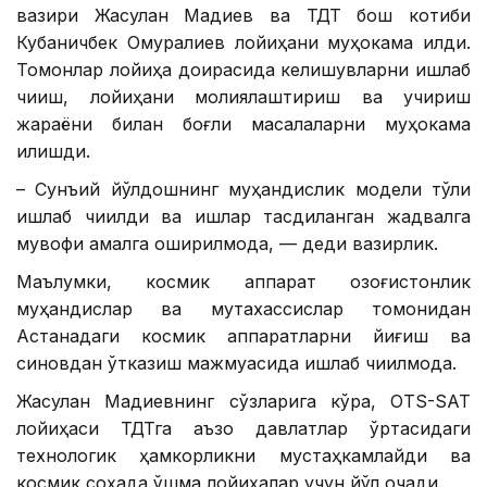
вазири Жасулан Мадиев ва ТДТ бош котиби
Кубаничбек Омуралиев лойиҳани муҳокама қилди.
Томонлар лойиҳа доирасида келишувларни ишлаб
чиқиш, лойиҳани молиялаштириш ва учириш
жараёни билан боғлиқ масалаларни муҳокама
қилишди.
– Сунъий йўлдошнинг муҳандислик модели тўлиқ
ишлаб чиқилди ва ишлар тасдиқланган жадвалга
мувофиқ амалга оширилмоқда, — деди вазирлик.
Маълумки, космик аппарат қозоғистонлик
муҳандислар ва мутахассислар томонидан
Астанадаги космик аппаратларни йиғиш ва
синовдан ўтказиш мажмуасида ишлаб чиқилмоқда.
Жасулан Мадиевнинг сўзларига кўра, OTS-SAT
лойиҳаси ТДТга аъзо давлатлар ўртасидаги
технологик ҳамкорликни мустаҳкамлайди ва
космик соҳада қўшма лойиҳалар учун йўл очади.