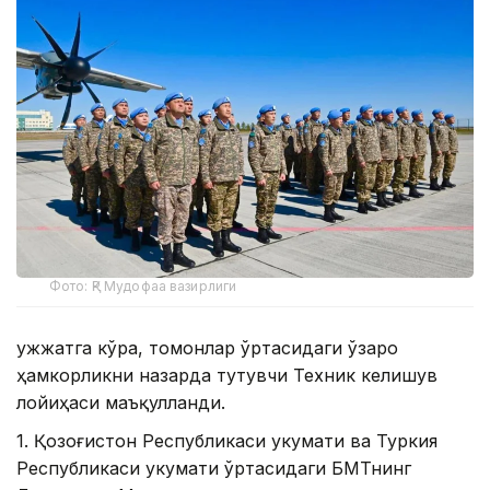
Фото: ҚР Мудофаа вазирлиги
Ҳужжатга кўра, томонлар ўртасидаги ўзаро
ҳамкорликни назарда тутувчи Техник келишув
лойиҳаси маъқулланди.
1. Қозоғистон Республикаси Ҳукумати ва Туркия
Республикаси Ҳукумати ўртасидаги БМТнинг