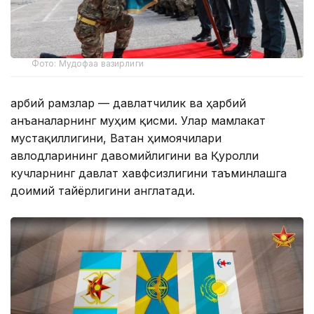
Фото: Мудофаа вазирлиги
Ҳарбий рамзлар — давлатчилик ва ҳарбий
анъаналарнинг муҳим қисми. Улар мамлакат
мустақиллигини, Ватан ҳимоячилари
авлодларининг давомийлигини ва Қуролли
кучларнинг давлат хавфсизлигини таъминлашга
доимий тайёрлигини англатади.