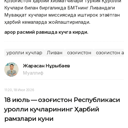
Қозоғистон ҳарбий хизматчилари Туркия Қуролли
Кучлари билан биргаликда БМТнинг Ливандаги
Муваққат кучлари миссиясида иштирок этаётган
ҳарбий кемаларда жойлаштирилади.
Қарор расмий равишда кучга кирди.
Қуролли кучлар
Ливан
Қозоғистон
Қозоғистон а
Жарасқан Нұрыбаев
Муаллиф
11:20, 18 Июл 2026
18 июль — Қозоғистон Республикаси
Қуролли кучларининг Ҳарбий
рамзлари куни