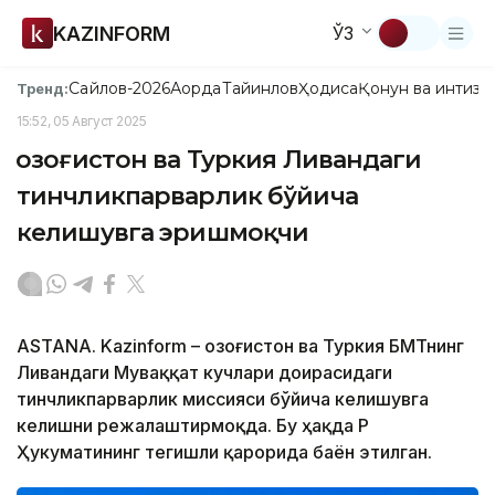
KAZINFORM
ЎЗ
Сайлов-2026
Ақорда
Тайинлов
Ҳодиса
Қонун ва интизо
Тренд:
15:52, 05 Август 2025
Қозоғистон ва Туркия Ливандаги
тинчликпарварлик бўйича
келишувга эришмоқчи
ASTANA. Kazinform – Қозоғистон ва Туркия БМТнинг
Ливандаги Муваққат кучлари доирасидаги
тинчликпарварлик миссияси бўйича келишувга
келишни режалаштирмоқда. Бу ҳақда ҚР
Ҳукуматининг тегишли қарорида баён этилган.