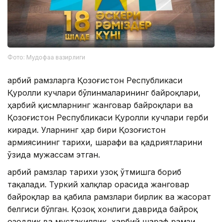
Фото: Мудофаа вазирлиги
Ҳарбий рамзларга Қозоғистон Республикаси
Қуролли кучлари бўлинмаларининг байроқлари,
ҳарбий қисмларнинг жанговар байроқлари ва
Қозоғистон Республикаси Қуролли кучлари герби
киради. Уларнинг ҳар бири Қозоғистон
армиясининг тарихи, шарафи ва қадриятларини
ўзида мужассам этган.
Ҳарбий рамзлар тарихи узоқ ўтмишга бориб
тақалади. Туркий халқлар орасида жанговар
байроқлар ва қабила рамзлари бирлик ва жасорат
белгиси бўлган. Қозоқ хонлиги даврида байроқ
озодлик ва мустақиллик, ҳарбий шараф рамзи