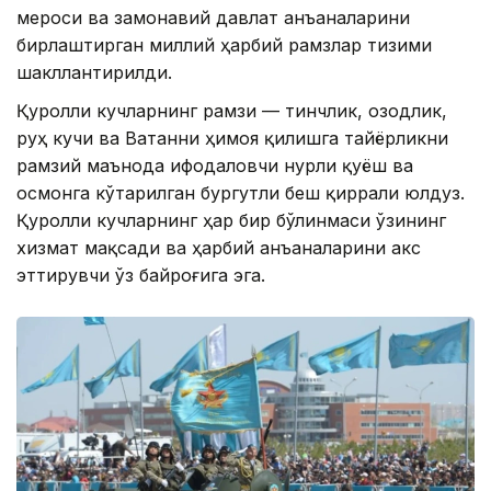
мероси ва замонавий давлат анъаналарини
бирлаштирган миллий ҳарбий рамзлар тизими
шакллантирилди.
Қуролли кучларнинг рамзи — тинчлик, озодлик,
руҳ кучи ва Ватанни ҳимоя қилишга тайёрликни
рамзий маънода ифодаловчи нурли қуёш ва
осмонга кўтарилган бургутли беш қиррали юлдуз.
Қуролли кучларнинг ҳар бир бўлинмаси ўзининг
хизмат мақсади ва ҳарбий анъаналарини акс
эттирувчи ўз байроғига эга.