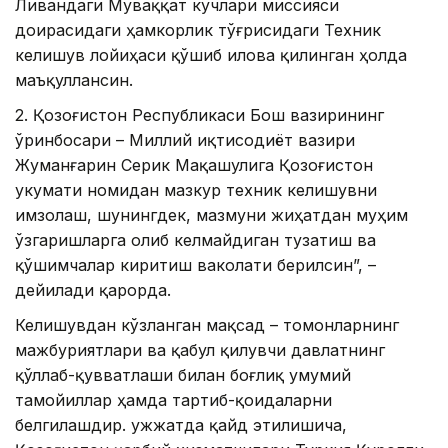
Ливандаги Муваққат кучлари миссияси
доирасидаги ҳамкорлик тўғрисидаги Техник
келишув лойиҳаси қўшиб илова қилинган ҳолда
маъқуллансин.
2. Қозоғистон Республикаси Бош вазирининг
ўринбосари – Миллий иқтисодиёт вазири
Жуманғарин Серик Мақашулига Қозоғистон
Ҳукумати номидан мазкур техник келишувни
имзолаш, шунингдек, мазмуни жиҳатдан муҳим
ўзгаришларга олиб келмайдиган тузатиш ва
қўшимчалар киритиш ваколати берилсин”, –
дейилади қарорда.
Келишувдан кўзланган мақсад – томонларнинг
мажбуриятлари ва қабул қилувчи давлатнинг
қўллаб-қувватлаши билан боғлиқ умумий
тамойиллар ҳамда тартиб-қоидаларни
белгилашдир. Ҳужжатда қайд этилишича,