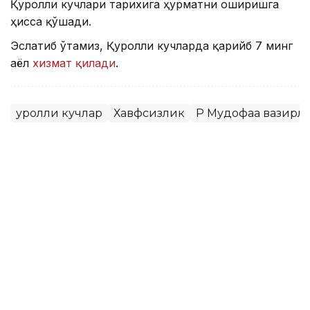
Қуролли кучлари тарихига ҳурматни оширишга
ҳисса қўшади.
Эслатиб ўтамиз, Қуролли кучларда қарийб 7 минг
аёл
хизмат қилади
.
Қуролли кучлар
Хавфсизлик
ҚР Мудофаа вазирл
Бекабат Узаков
Муаллиф
15:05, 26 Июн 2026
Президент: Қозоғистоннинг
нуфузини ошириб, тараққиётини
олға бошлайдиган — ғайратли
ёшлар