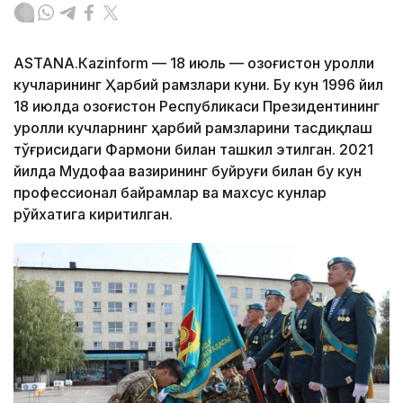
АSTANА.Кazinform — 18 июль — Қозоғистон Қуролли
кучларининг Ҳарбий рамзлари куни. Бу кун 1996 йил
18 июлда Қозоғистон Республикаси Президентининг
Қуролли кучларнинг ҳарбий рамзларини тасдиқлаш
тўғрисидаги Фармони билан ташкил этилган. 2021
йилда Мудофаа вазирининг буйруғи билан бу кун
профессионал байрамлар ва махсус кунлар
рўйхатига киритилган.