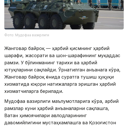
Фото: Мудофаа вазирлиги
Жанговар байроқ — ҳарбий қисмнинг ҳарбий
шарафи, жасорати ва шон-шарафининг муқаддас
рамзи. У бўлинманинг тарихи ва ҳарбий
ютуқларини сақлайди. Ўрнатилган анъанага кўра,
Жанговар байроқ ёнида суратга тушиш ҳуқуқи
хизматида юқори натижаларга эришган ҳарбий
хизматчиларга берилади.
Мудофаа вазирлиги маълумотларига кўра, Ҳарбий
рамзлар куни ҳарбий анъаналарни сақлашга,
Ватан ҳимоячилари авлодларининг
давомийлигини мустаҳкамлашга ва Қозоғистон