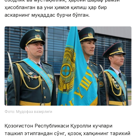
ҳисобланган ва уни ҳимоя қилиш ҳар бир
аскарнинг муқаддас бурчи бўлган.
Фото: Мудофаа вазирлиги
Қозоғистон Республикаси Қуролли кучлари
ташкил этилгандан сўнг, қозоқ халқининг тарихий