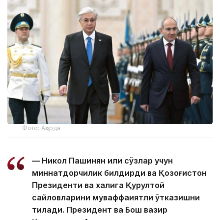
Фото: Ақорда
— Никол Пашинян илиқ сўзлар учун
миннатдорчилик билдирди ва Қозоғистон
Президенти ва халқига Қурултой
сайловларини муваффақиятли ўтказишни
тилади. Президент ва Бош вазир