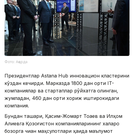
Фото: Ақорда
Президентлар Astana Hub инновацион кластерини
кўздан кечирди. Марказда 1800 дан ортиқ IT-
компаниялар ва стартаплар рўйхатга олинган,
жумладан, 460 дан ортиқ хориж иштирокидаги
компания.
Бундан ташқари, Қасим-Жомарт Тоқаев ва Илҳом
Алиевга Қозоғистон компанияларининг халқаро
бозорга чиққан маҳсулотлари ҳақида маълумот