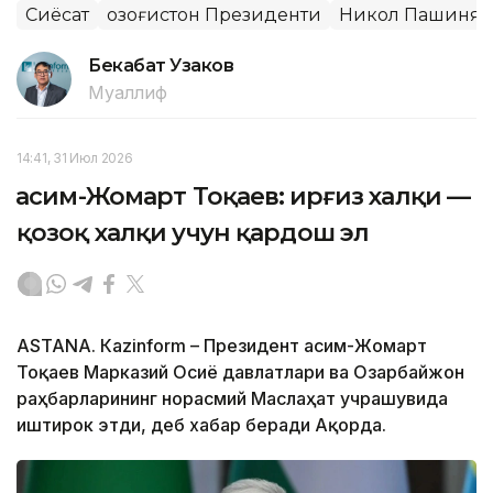
Сиёсат
Қозоғистон Президенти
Никол Пашинян
Бекабат Узаков
Муаллиф
14:41, 31 Июл 2026
Қасим-Жомарт Тоқаев: Қирғиз халқи —
қозоқ халқи учун қардош эл
ASTANА. Кazinform – Президент Қасим-Жомарт
Тоқаев Марказий Осиё давлатлари ва Озарбайжон
раҳбарларининг норасмий Маслаҳат учрашувида
иштирок этди, деб хабар беради Ақорда.