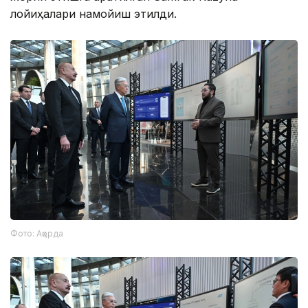
лойиҳалари намойиш этилди.
Фото: Ақорда