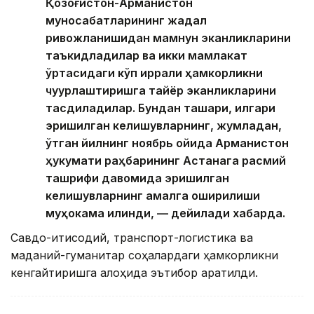
Қозоғистон-Арманистон
муносабатларининг жадал
ривожланишидан мамнун эканликларини
таъкидладилар ва икки мамлакат
ўртасидаги кўп қиррали ҳамкорликни
чуқурлаштиришга тайёр эканликларини
тасдиқладилар. Бундан ташқари, илгари
эришилган келишувларнинг, жумладан,
ўтган йилнинг ноябрь ойида Арманистон
ҳукумати раҳбарининг Астанага расмий
ташрифи давомида эришилган
келишувларнинг амалга оширилиши
муҳокама қилинди, — дейилади хабарда.
Савдо-иқтисодий, транспорт-логистика ва
маданий-гуманитар соҳалардаги ҳамкорликни
кенгайтиришга алоҳида эътибор қаратилди.