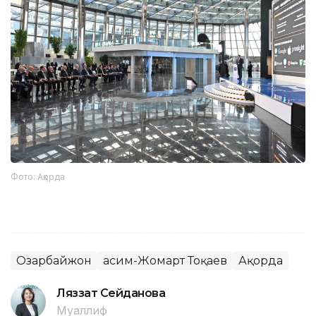
Фото: Ақорда
Озарбайжон
Қасим-Жомарт Тоқаев
Ақорда
Ляззат Сейданова
Муаллиф