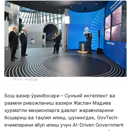
Фото: Акорда
Бош вазир ўринбосари – Сунъий интеллект ва
рақамли ривожланиш вазири Жаслан Мадиев
ҳурматли меҳмонларга давлат жараёнларини
бошқариш ва таҳлил қилиш, шунингдек, GovTech-
ечимларини қабул қилиш учун AI-Driven Government