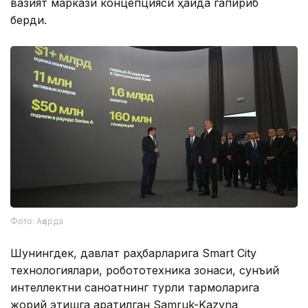
вазият маркази концепцияси ҳақида гапириб
берди.
Фото: Ақорда
Шунингдек, давлат раҳбарларига Smart City
технологиялари, робототехника зонаси, сунъий
интеллектни саноатнинг турли тармоқларига
жорий этишга қаратилган Samruk-Kazyna