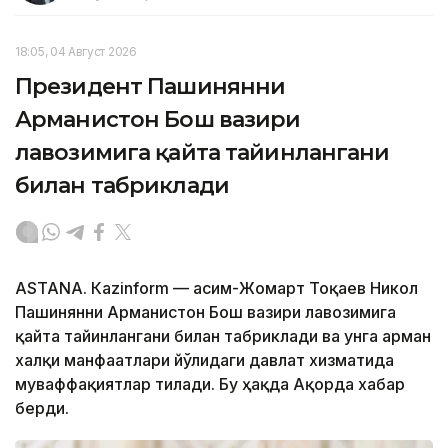
18:05, 04 Август 2026
Президент Пашинянни
Арманистон Бош вазири
лавозимига қайта тайинлангани
билан табриклади
ASTANА. Кazinform — Қасим-Жомарт Тоқаев Никол
Пашинянни Арманистон Бош вазири лавозимига
қайта тайинлангани билан табриклади ва унга арман
халқи манфаатлари йўлидаги давлат хизматида
муваффақиятлар тилади. Бу ҳақда Ақорда хабар
берди.