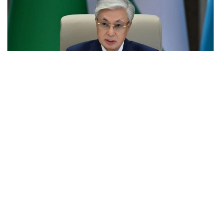
Фото: Ақорда
Учрашувдаги нутқида Давлат раҳбари Қирғиз
Республикаси Президенти Садир Жапаровга
самимий қабул ва анъанага мувофиқ норасмий
учрашувни ўтказиш ташаббуси учун самимий
миннатдорчилик билдирди.
– Қирғиз халқи — қозоқ халқи учун қардош халқ.