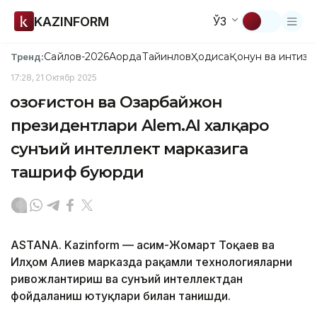
KAZINFORM
ЎЗ
Сайлов-2026
Ақорда
Тайинлов
Ҳодиса
Қонун ва интизо
Тренд:
17:28, 21 Октябр 2025
Қозоғистон ва Озарбайжон
президентлари Alem.AI халқаро
сунъий интеллект марказига
ташриф буюрди
ASTANA. Kazinform — Қасим-Жомарт Тоқаев ва
Илҳом Алиев марказда рақамли технологияларни
ривожлантириш ва сунъий интеллектдан
фойдаланиш ютуқлари билан танишди.