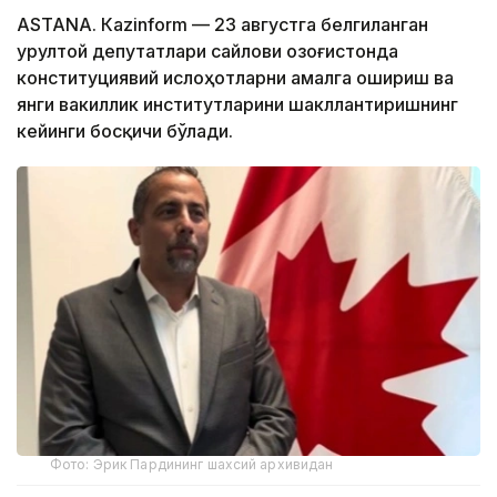
ASTANА. Кazinform — 23 августга белгиланган
Қурултой депутатлари сайлови Қозоғистонда
конституциявий ислоҳотларни амалга ошириш ва
янги вакиллик институтларини шакллантиришнинг
кейинги босқичи бўлади.
Фото: Эрик Пардининг шахсий архивидан