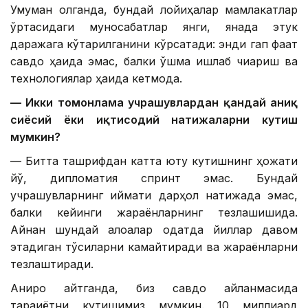
Умуман олганда, бундай лойиҳалар мамлакатлар
ўртасидаги муносабатлар янги, янада этук
даражага кўтарилганини кўрсатади: энди гап фақат
савдо ҳақида эмас, балки қўшма ишлаб чиқариш ва
технологиялар ҳақида кетмоқда.
— Икки томонлама учрашувлардан қандай аниқ
сиёсий ёки иқтисодий натижаларни кутиш
мумкин?
— Битта ташрифдан катта ютуқ кутишнинг ҳожати
йўқ, дипломатия спринт эмас. Бундай
учрашувларнинг қиймати дарҳол натижада эмас,
балки кейинги жараёнларнинг тезлашишида.
Айнан шундай алоқалар одатда йиллар давом
этадиган тўсиқларни камайтиради ва жараёнларни
тезлаштиради.
Аниқроқ айтганда, биз савдо айланмасида
тараққиётни кутишимиз мумкин. 10 миллиард