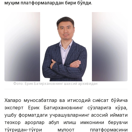
муҳим платформалардан бири бўлди.
Фото: Ерик Батирхановнинг шахсий архивидан
Халқаро муносабатлар ва иқтисодий сиёсат бўйича
эксперт Ерик Батирхановнинг сўзларига кўра,
ушбу форматдаги учрашувларнинг асосий қиймати
тезкор қарорлар қабул қилиш имконини берувчи
тўғридан-тўғри мулоқот платформасини