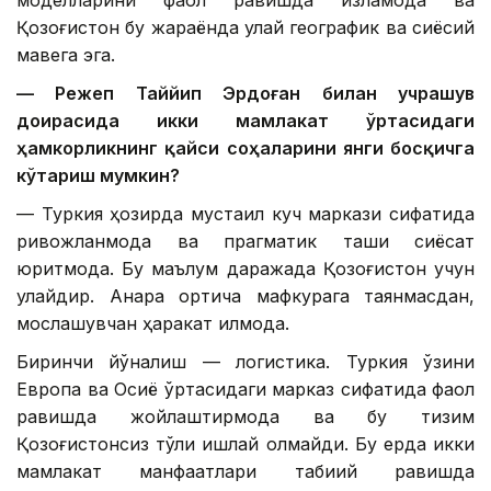
моделларини фаол равишда изламоқда ва
Қозоғистон бу жараёнда қулай географик ва сиёсий
мавқега эга.
— Режеп Таййип Эрдоған билан учрашув
доирасида икки мамлакат ўртасидаги
ҳамкорликнинг қайси соҳаларини янги босқичга
кўтариш мумкин?
— Туркия ҳозирда мустақил куч маркази сифатида
ривожланмоқда ва прагматик ташқи сиёсат
юритмоқда. Бу маълум даражада Қозоғистон учун
қулайдир. Анқара ортиқча мафкурага таянмасдан,
мослашувчан ҳаракат қилмоқда.
Биринчи йўналиш — логистика. Туркия ўзини
Европа ва Осиё ўртасидаги марказ сифатида фаол
равишда жойлаштирмоқда ва бу тизим
Қозоғистонсиз тўлиқ ишлай олмайди. Бу ерда икки
мамлакат манфаатлари табиий равишда