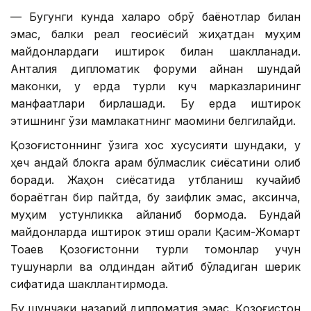
— Бугунги кунда халқаро обрў баёнотлар билан
эмас, балки реал геосиёсий жиҳатдан муҳим
майдонлардаги иштирок билан шаклланади.
Анталия дипломатик форуми айнан шундай
маконки, у ерда турли куч марказларининг
манфаатлари бирлашади. Бу ерда иштирок
этишнинг ўзи мамлакатнинг мақомини белгилайди.
Қозоғистоннинг ўзига хос хусусияти шундаки, у
ҳеч қандай блокга қарам бўлмаслик сиёсатини олиб
боради. Жаҳон сиёсатида қутбланиш кучайиб
бораётган бир пайтда, бу заифлик эмас, аксинча,
муҳим устунликка айланиб бормоқда. Бундай
майдонларда иштирок этиш орқали Қасим-Жомарт
Тоқаев Қозоғистонни турли томонлар учун
тушунарли ва олдиндан айтиб бўладиган шерик
сифатида шакллантирмоқда.
Бу шунчаки назарий дипломатия эмас. Қозоғистон