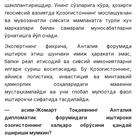
шакллантиришдир. Унинг сўзларига кўра, ҳозирги
геосиёсий вазиятда Қозоғистоннинг мослашувчан
ва мувозанатли сиёсати мамлакатга турли куч
марказлари билан самарали муносабатларни
ўрнатишга йўл очади.
Экспертнинг фикрича, Анталия форумида
иштирок этиш шунчаки имиж ҳаракати эмас,
балки реал иқтисодий ва сиёсий имкониятларни
илгари суриш воситасидир. Бу Қозоғистоннинг,
айниқса логистика, инвестиция ва минтақавий
ҳамкорлик соҳаларидаги мавқеини
мустаҳкамлайди ва уни глобал мулоқотда фаол
иштирокчи сифатида тасдиқлайди.
— Қасим-Жомарт Тоқаевнинг Анталия
дипломатик форумидаги иштироки
Қозоғистоннинг халқаро обрўсини қандай
ошириши мумкин?