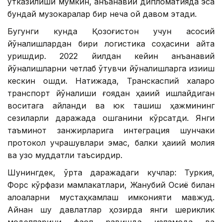
ўтказилиши мумкин, анъанавий дипломатияда эса
бундай музокаралар бир неча ой давом этади.
Бугунги кунда Қозоғистон учун асосий
йўналишлардан бири логистика соҳасини қайта
қуришдир. 2022 йилдан кейин анъанавий
йўналишларни четлаб ўтувчи йўналишларга қизиқиш
кескин ошди. Натижада, Транскаспий халқаро
транспорт йўналиши ғоядан ҳақиқий ишлайдиган
воситага айланди ва юк ташиш ҳажмининг
сезиларли даражада ошганини кўрсатди. Янги
таъминот занжирларига интеграция шунчаки
протокол учрашувлари эмас, балки ҳақиқий молия
ва узоқ муддатли таъсирдир.
Шунингдек, ўрта даражадаги кучлар: Туркия,
Форс кўрфази мамлакатлари, Жанубий Осиё билан
алоқаларни мустаҳкамлаш имконияти мавжуд.
Айнан шу давлатлар ҳозирда янги шериклик