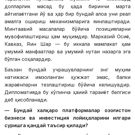
долларлик мақсад бу ҳақда биринчи марта
айтилаётгани йўқ ва ҳар бир бундай алоқа уни реал
амалга ошириш механизмларига яқинлаштиради.
Минтақавий масалалар бўйича позицияларни
мувофиқлаштириш ҳам муҳимдир. Марказий Осиё,
Кавказ, Яқин Шарқ — бу иккала мамлакат ҳам
умумий манфаатлар ва умумий нуқтаи назарга эга
бўлган соҳалардир.
Баъзан бундай учрашувларнинг энг муҳим
натижаси имзоланган ҳужжат эмас, балки
жараёнларни тезлаштириш бўйича келишувдир.
Дипломатияда бу кўпинча ҳақиқий тараққиёт белгиси
деб ҳисобланади.
— Бундай халқаро платформалар Қозоғистон
бизнеси ва инвестиция лойиҳаларини илгари
суришга қандай таъсир қилади?