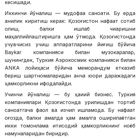
кесишади.
Иккинчи йўналиш — мудофаа саноати. Бу ерда
аниқлик киритиш керак: Қозоғистон нафақат сотиб
олиш, балки ишлаб чиқаришни
маҳаллийлаштиришга ҳам ўтмоқда. Қозоғистонда
учувчисиз учиш аппаратларини йиғиш бўйича
Baykar компанияси билан музокаралар,
шунингдек, Туркия Аэрокосмик компанияси билан
ANKA лойиҳаси бўйича меморандум етказиб
бериш шартномаларидан анча юқори даражадаги
ҳамкорликни ифодалайди.
Учинчи йўналиш — бу ҳақиқий бизнес. Туркия
компаниялари Қозоғистонда қурилишдан тортиб
саноатгача фаол ва изчил ишламоқда. Бу нафақат
қоғозда, балки амалда ҳам амалга оширилаётган
икки томонлама иқтисодий ҳамкорликнинг ноёб
намуналаридан биридир.