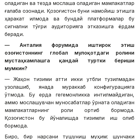
қоладиган ва тезда мослаша оладиган мамлакатлар
ғалаба қозонади. Қозоғистон буни намойиш этишга
ҳаракат қилмоқда ва бундай платформалар бу
сигнални тўғри аудиторияга этказишга ёрдам
беради.
— Анталия форумида иштирок этиш
Қозоғистоннинг глобал мулоқотдаги ролини
мустаҳкамлашга қандай туртки бериши
мумкин?
— Жаҳон тизими қаттиқ икки қутбли тузилмадан
узоқлашиб, янада мураккаб конфигурацияга
ўтмоқда. Бу ерда гегемонликка интилмайдиган,
аммо мослашувчан муносабатлар ўрната оладиган
мамлакатларнинг роли ортиб бормоқда.
Қозоғистон бу йўналишда тизимли иш олиб
бормоқда.
Бироқ, бир нарсани тушуниш муҳим: шунчаки