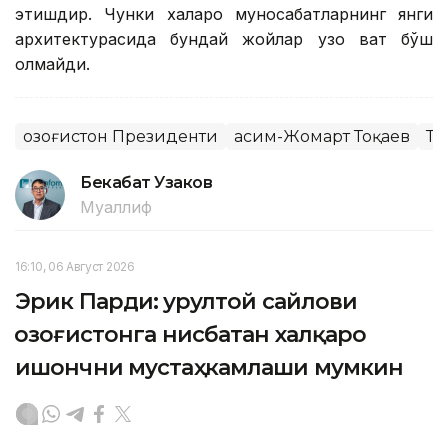
этишдир. Чунки халқаро муносабатларнинг янги
архитектурасида бундай жойлар узоқ вақт бўш
қолмайди.
Қозоғистон Президенти
Қасим-Жомарт Тоқаев
Ту
Бекабат Узаков
Муаллиф
16:10, 06 Август 2026
Эрик Парди: Қурултой сайлови
Қозоғистонга нисбатан халқаро
ишончни мустаҳкамлаши мумкин