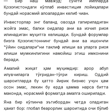
— Бир нақш мавжуд: сўнгги йилларда
Қозоғистондаги кўплаб инвестиция лойиҳалари
бундай норасмий алоқалардан келиб чиққан.
Инвесторлар энг баланд овозда гапириладиган
жойга эмас, балки қоидалар аниқ ва изчил риоя
қилинадиган муҳитга келишади. Бундай форумлар
бизга Қозоғистоннинг бундай аниқ ва ишончли
"ўйин қоидалари"ни таклиф қилиши ва уларга риоя
қилиши мумкинлигини намойиш этиш имконини
беради.
Амалий жиҳат ҳам муҳимдир: қарор қабул
қилувчиларга тўғридан-тўғри кириш. Оддий
шароитларда бу ҳатто йирик бизнес учун ҳам
осон эмас, лекин бу ерда ҳамма нарса битта
маконда, норасмий форматда амалга оширилади.
Яна бир кўпинча эътибордан четда қоладиган
ҳақиқат бор: глобал беқарорлик шароитида очиқ бўлиб