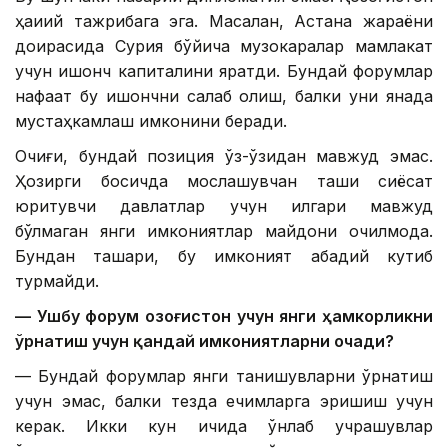
ҳақиқий тажрибага эга. Масалан, Астана жараёни
доирасида Сурия бўйича музокаралар мамлакат
учун ишонч капиталини яратди. Бундай форумлар
нафақат бу ишончни сақлаб қолиш, балки уни янада
мустаҳкамлаш имконини беради.
Очиғи, бундай позиция ўз-ўзидан мавжуд эмас.
Ҳозирги босқичда мослашувчан ташқи сиёсат
юритувчи давлатлар учун илгари мавжуд
бўлмаган янги имкониятлар майдони очилмоқда.
Бундан ташқари, бу имконият абадий кутиб
турмайди.
— Ушбу форум Қозоғистон учун янги ҳамкорликни
ўрнатиш учун қандай имкониятларни очади?
— Бундай форумлар янги танишувларни ўрнатиш
учун эмас, балки тезда ечимларга эришиш учун
керак. Икки кун ичида ўнлаб учрашувлар