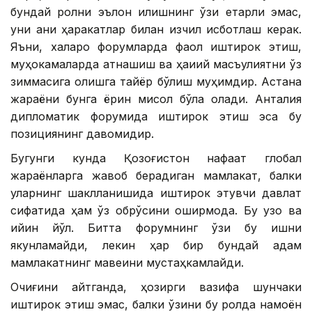
бундай ролни эълон қилишнинг ўзи етарли эмас,
уни аниқ ҳаракатлар билан изчил исботлаш керак.
Яъни, халқаро форумларда фаол иштирок этиш,
муҳокамаларда қатнашиш ва ҳақиқий масъулиятни ўз
зиммасига олишга тайёр бўлиш муҳимдир. Астана
жараёни бунга ёрқин мисол бўла олади. Анталия
дипломатик форумида иштирок этиш эса бу
позициянинг давомидир.
Бугунги кунда Қозоғистон нафақат глобал
жараёнларга жавоб берадиган мамлакат, балки
уларнинг шаклланишида иштирок этувчи давлат
сифатида ҳам ўз обрўсини оширмоқда. Бу узоқ ва
қийин йўл. Битта форумнинг ўзи бу ишни
якунламайди, лекин ҳар бир бундай қадам
мамлакатнинг мавқеини мустаҳкамлайди.
Очиғини айтганда, ҳозирги вазифа шунчаки
иштирок этиш эмас, балки ўзини бу ролда намоён